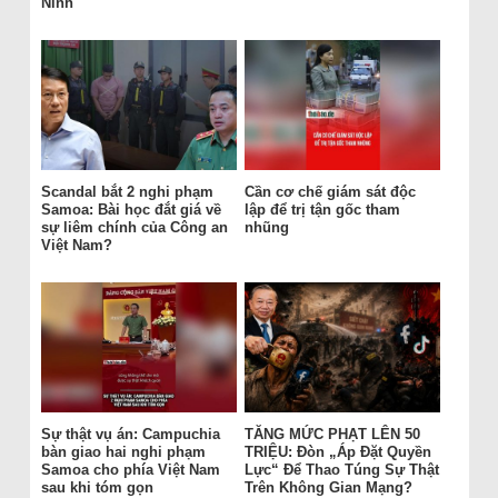
Ninh
Scandal bắt 2 nghi phạm
Cần cơ chế giám sát độc
Samoa: Bài học đắt giá về
lập để trị tận gốc tham
sự liêm chính của Công an
nhũng
Việt Nam?
Sự thật vụ án: Campuchia
TĂNG MỨC PHẠT LÊN 50
bàn giao hai nghi phạm
TRIỆU: Đòn „Áp Đặt Quyền
Samoa cho phía Việt Nam
Lực“ Để Thao Túng Sự Thật
sau khi tóm gọn
Trên Không Gian Mạng?