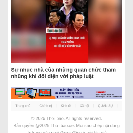
Sự nhục nhã của những quan chức tham
nhũng khi đối diện với pháp luật
Trang chủ
Chính trị
Kinh tế
Xã hội
QUÂN SỰ
© 2026
Thời báo
. All rights reserved.
Bản quyền @2025 Thời báo.de. Mọi sao chép nội dung
từ trang này phải được đồng ý bởi tác giả