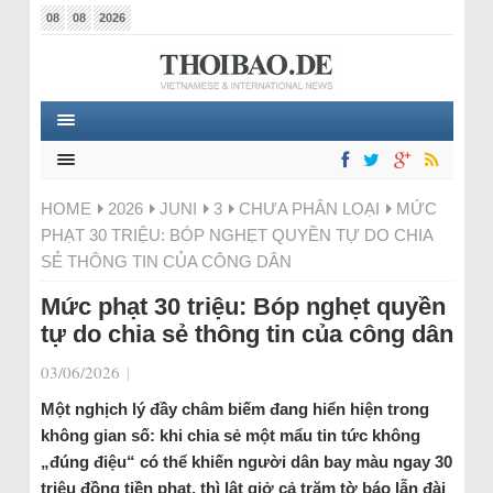
08
08
2026
HOME
2026
JUNI
3
CHƯA PHÂN LOẠI
MỨC
PHẠT 30 TRIỆU: BÓP NGHẸT QUYỀN TỰ DO CHIA
SẺ THÔNG TIN CỦA CÔNG DÂN
Mức phạt 30 triệu: Bóp nghẹt quyền
tự do chia sẻ thông tin của công dân
03/06/2026
|
Một nghịch lý đầy châm biếm đang hiển hiện trong
không gian số: khi chia sẻ một mẩu tin tức không
„đúng điệu“ có thể khiến người dân bay màu ngay 30
triệu đồng tiền phạt, thì lật giở cả trăm tờ báo lẫn đài