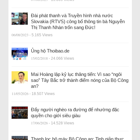
Đài phát thanh và Truyền hình nhà nước
Slovakia (RTVS) công bố thông tin bà Nguyễn
Thị Thanh Nhàn trốn sang Đức!
06/08/2023
- 5.165 Views
Ủng hộ Thoibao.de
15/02/2018
- 24.066 Views
Mai Hoàng lập kỷ lục thăng tiến: Vì sao “ngôi
sao” Tây Bắc trở thành điểm nóng của Bộ Công
an?
11/05/2026
- 18.507 Views
Đẩy người nghèo ra đường để nhường đặc
quyền cho giới siêu giàu
17/06/2026
- 14.528 Views
Thanh lọc bộ máy Bộ Công an: Tinh giản thực