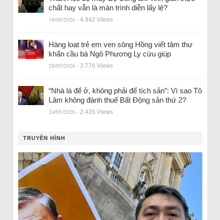
chất hay vẫn là màn trình diễn lấy lệ?
16/06/2026
- 4.942 Views
Hàng loạt trẻ em ven sông Hồng viết tâm thư
khẩn cầu bà Ngô Phương Ly cứu giúp
28/05/2026
- 3.779 Views
“Nhà là để ở, không phải để tích sản”: Vì sao Tô
Lâm không đánh thuế Bất Động sản thứ 2?
24/05/2026
- 2.426 Views
TRUYỀN HÌNH