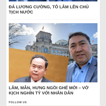
ĐÁ LƯƠNG CƯỜNG, TÔ LÂM LÊN CHỦ
TỊCH NƯỚC
LÂM, MẪN, HƯNG NGỒI GHẾ MỚI – VỞ
KỊCH NGHÌN TỶ VỚI NHÂN DÂN
FOLLOW US