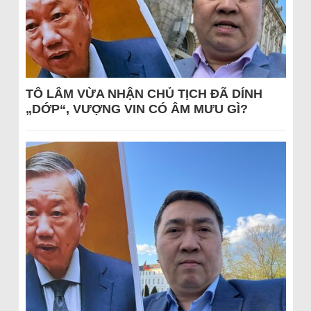
TÔ LÂM VỪA NHẬN CHỦ TỊCH ĐÃ DÍNH
„DỚP“, VƯỢNG VIN CÓ ÂM MƯU GÌ?