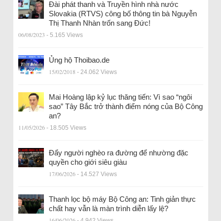
Đài phát thanh và Truyền hình nhà nước
Slovakia (RTVS) công bố thông tin bà Nguyễn
Thị Thanh Nhàn trốn sang Đức!
06/08/2023
- 5.165 Views
Ủng hộ Thoibao.de
15/02/2018
- 24.062 Views
Mai Hoàng lập kỷ lục thăng tiến: Vì sao “ngôi
sao” Tây Bắc trở thành điểm nóng của Bộ Công
an?
11/05/2026
- 18.505 Views
Đẩy người nghèo ra đường để nhường đặc
quyền cho giới siêu giàu
17/06/2026
- 14.527 Views
Thanh lọc bộ máy Bộ Công an: Tinh giản thực
chất hay vẫn là màn trình diễn lấy lệ?
16/06/2026
- 4.942 Views