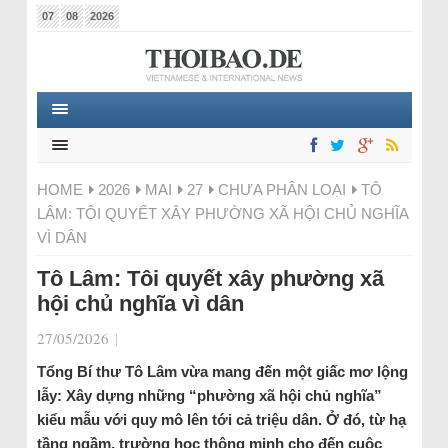
07
08
2026
HOME
2026
MAI
27
CHƯA PHÂN LOẠI
TÔ
LÂM: TÔI QUYẾT XÂY PHƯỜNG XÃ HỘI CHỦ NGHĨA
VÌ DÂN
Tô Lâm: Tôi quyết xây phường xã
hội chủ nghĩa vì dân
27/05/2026
|
Tổng Bí thư Tô Lâm vừa mang đến một giấc mơ lộng
lẫy: Xây dựng những “phường xã hội chủ nghĩa”
kiểu mẫu với quy mô lên tới cả triệu dân. Ở đó, từ hạ
tầng ngầm, trường học thông minh cho đến cuộc