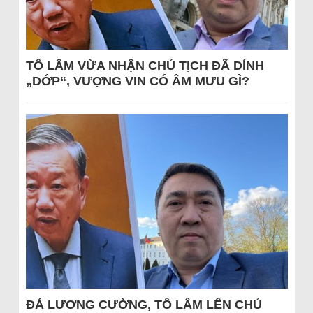
TÔ LÂM VỪA NHẬN CHỦ TỊCH ĐÃ DÍNH
„DỚP“, VƯỢNG VIN CÓ ÂM MƯU GÌ?
ĐÁ LƯƠNG CƯỜNG, TÔ LÂM LÊN CHỦ