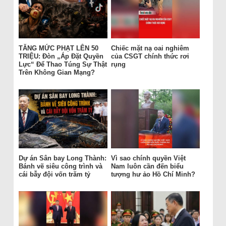
TĂNG MỨC PHẠT LÊN 50
Chiếc mặt nạ oai nghiêm
TRIỆU: Đòn „Áp Đặt Quyền
của CSGT chính thức rơi
Lực“ Để Thao Túng Sự Thật
rụng
Trên Không Gian Mạng?
Dự án Sân bay Long Thành:
Vì sao chính quyền Việt
Bánh vẽ siêu công trình và
Nam luôn cần đến biểu
cái bẫy đội vốn trăm tỷ
tượng hư ảo Hồ Chí Minh?