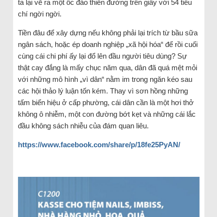
ta lại vẽ ra một ốc đảo thiên đường trên giấy với 54 tiêu
chí ngời ngời.
Tiền đâu để xây dựng nếu không phải lại trích từ bầu sữa
ngân sách, hoặc ép doanh nghiệp „xã hội hóa“ để rồi cuối
cùng cái chi phí ấy lại đổ lên đầu người tiêu dùng? Sự
thật cay đắng là mấy chục năm qua, dân đã quá mệt mỏi
với những mô hình „vì dân“ nằm im trong ngăn kéo sau
các hội thảo lý luận tốn kém. Thay vì sơn hồng những
tấm biển hiệu ở cấp phường, cái dân cần là một hơi thở
không ô nhiễm, một con đường bớt kẹt và những cái lắc
đầu không sách nhiễu của đám quan liêu.
https://www.facebook.com/share/p/18fe25PyAN/