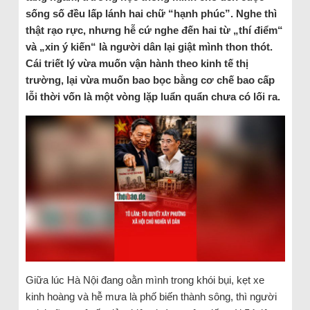
sống số đều lấp lánh hai chữ “hạnh phúc”. Nghe thì
thật rạo rực, nhưng hễ cứ nghe đến hai từ „thí điểm“
và „xin ý kiến“ là người dân lại giật mình thon thót.
Cái triết lý vừa muốn vận hành theo kinh tế thị
trường, lại vừa muốn bao bọc bằng cơ chế bao cấp
lỗi thời vốn là một vòng lặp luẩn quẩn chưa có lối ra.
Giữa lúc Hà Nội đang oằn mình trong khói bụi, kẹt xe
kinh hoàng và hễ mưa là phố biến thành sông, thì người