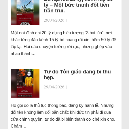
tỷ – Một bức tranh đốt tiền
trần trụi.
29/04/2026
|
Một nơi định chi 20 tỷ dựng biểu tượng “3 hạt lúa”, nơi
khác từng đào kênh 15 tỷ bỏ hoang rồi xin thêm 50 tỷ để
lấp lại. Hai câu chuyện tưởng rời rạc, nhưng ghép vào
nhau thành…
Tự do Tôn giáo đang bị thu
hẹp.
29/04/2026
|
Họ gọi đó là thủ tục thông báo, đăng ký hành lễ. Nhưng
đổi tên không làm đổi bản chất: khi đức tin phải đi qua
cửa chính quyền, tự do đã bị biến thành cơ chế xin cho.
Châm…