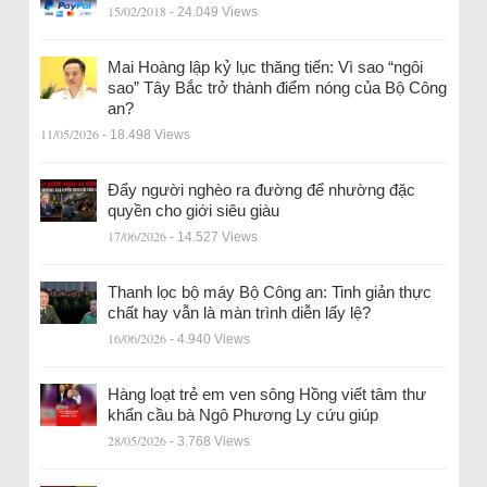
15/02/2018
- 24.049 Views
Mai Hoàng lập kỷ lục thăng tiến: Vì sao “ngôi
sao” Tây Bắc trở thành điểm nóng của Bộ Công
an?
11/05/2026
- 18.498 Views
Đẩy người nghèo ra đường để nhường đặc
quyền cho giới siêu giàu
17/06/2026
- 14.527 Views
Thanh lọc bộ máy Bộ Công an: Tinh giản thực
chất hay vẫn là màn trình diễn lấy lệ?
16/06/2026
- 4.940 Views
Hàng loạt trẻ em ven sông Hồng viết tâm thư
khẩn cầu bà Ngô Phương Ly cứu giúp
28/05/2026
- 3.768 Views