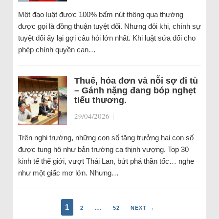
Một đạo luật được 100% bấm nút thông qua thường
được gọi là đồng thuận tuyệt đối. Nhưng đôi khi, chính sự
tuyệt đối ấy lại gợi câu hỏi lớn nhất. Khi luật sửa đổi cho
phép chính quyền can…
Thuế, hóa đơn và nỗi sợ đi tù
– Gánh nặng đang bóp nghẹt
tiểu thương.
29/04/2026
|
Trên nghị trường, những con số tăng trưởng hai con số
được tung hô như bản trường ca thịnh vượng. Top 30
kinh tế thế giới, vượt Thái Lan, bứt phá thần tốc… nghe
như một giấc mơ lớn. Nhưng…
1
…
2
52
NEXT →