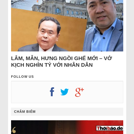
LÂM, MẪN, HƯNG NGỒI GHẾ MỚI – VỞ
KỊCH NGHÌN TỶ VỚI NHÂN DÂN
FOLLOW US
CHÂM BIẾM