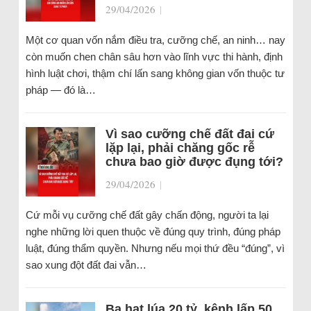
29/04/2026
|
Một cơ quan vốn nắm điều tra, cưỡng chế, an ninh… nay
còn muốn chen chân sâu hơn vào lĩnh vực thi hành, định
hình luật chơi, thậm chí lấn sang không gian vốn thuộc tư
pháp — đó là…
Vì sao cưỡng chế đất đai cứ
lặp lại, phải chăng gốc rễ
chưa bao giờ được đụng tới?
29/04/2026
|
Cứ mỗi vụ cưỡng chế đất gây chấn động, người ta lại
nghe những lời quen thuộc về đúng quy trình, đúng pháp
luật, đúng thẩm quyền. Nhưng nếu mọi thứ đều “đúng”, vì
sao xung đột đất đai vẫn…
Ba hạt lúa 20 tỷ, kênh lấp 50