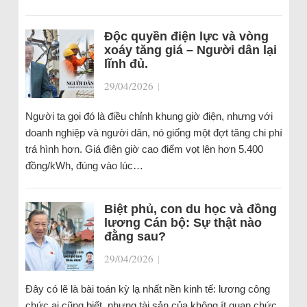
Độc quyền điện lực và vòng
xoáy tăng giá – Người dân lại
lĩnh đủ.
29/04/2026
|
Người ta gọi đó là điều chỉnh khung giờ điện, nhưng với
doanh nghiệp và người dân, nó giống một đợt tăng chi phí
trá hình hơn. Giá điện giờ cao điểm vọt lên hơn 5.400
đồng/kWh, đúng vào lúc…
Biệt phủ, con du học và đồng
lương Cán bộ: Sự thật nào
đằng sau?
29/04/2026
|
Đây có lẽ là bài toán kỳ lạ nhất nền kinh tế: lương công
chức ai cũng biết, nhưng tài sản của không ít quan chức