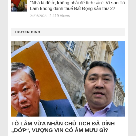
“Nhà là để ở, không phải để tích sản”: Vì sao Tô
Lâm không đánh thuế Bất Động sản thứ 2?
24/05/2026
- 2.419 Views
TRUYỀN HÌNH
TÔ LÂM VỪA NHẬN CHỦ TỊCH ĐÃ DÍNH
„DỚP“, VƯỢNG VIN CÓ ÂM MƯU GÌ?