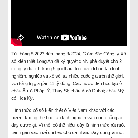
Từ tháng 8/2023 đến tháng 8/2024, Giám đốc Công ty Xổ
số kiến thiết Long An đã ký quyết định, phê duyệt cho 2
công ty du lịch trúng 5 gói thầu, tổ chức đi học tập kinh
nghiệm, nghiệp vụ xổ số, tại nhiều quốc gia trên thế giới,
với tổng trị giá gần 11 tỷ đồng. Các nước đến học tập ở
châu Âu là Pháp, Ý, Thụy Sĩ; châu Á có Dubai; châu Mỹ
có Hoa Kỳ.
Hình thức xổ số kiến thiết ở Việt Nam khác với các
nước, không thể học tập kinh nghiệm và cũng chẳng ai
dạy được gì. Vì thế, có thể hiểu, đây là hình thức rút ruột
tiền ngân sách để chi tiêu cho cá nhân. Đây cũng là một