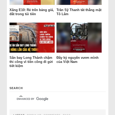
Xăng E10: Rẻ trên bảng giá,
Trần Sỹ Thanh tát thẳng mặt
đắt trong túi tiền
Tô Lâm
Sân bay Long Thành chậm
Đây kỷ nguyên vươn mình
thi công vì tiền công đi gửi
của Việt Nam
tiết kiệm
SEARCH