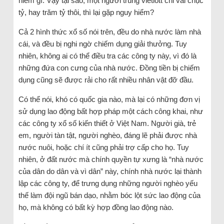
hiểm gì. Vậy tại sao, một người trúng vietlott chỉ vài chục
tỷ, hay trăm tỷ thôi, thì lại gặp nguy hiểm?
Cả 2 hình thức xổ số nói trên, đều do nhà nước làm nhà
cái, và đều bị nghi ngờ chiếm dụng giải thưởng. Tuy
nhiên, không ai có thể điều tra các công ty này, vì đó là
những đứa con cưng của nhà nước. Đồng tiền bị chiếm
dụng cũng sẽ được rải cho rất nhiều nhân vật đỡ đầu.
Có thể nói, khó có quốc gia nào, mà lại có những đơn vị
sử dụng lao động bất hợp pháp một cách công khai, như
các công ty xổ số kiến thiết ở Việt Nam. Người già, trẻ
em, người tàn tật, người nghèo, đáng lẽ phải được nhà
nước nuôi, hoặc chí ít cũng phải trợ cấp cho họ. Tuy
nhiên, ở đất nước mà chính quyền tự xưng là “nhà nước
của dân do dân và vì dân” này, chính nhà nước lại thành
lập các công ty, để trưng dụng những người nghèo yếu
thế làm đội ngũ bán dạo, nhằm bóc lột sức lao động của
họ, mà không có bất kỳ hợp đồng lao động nào.