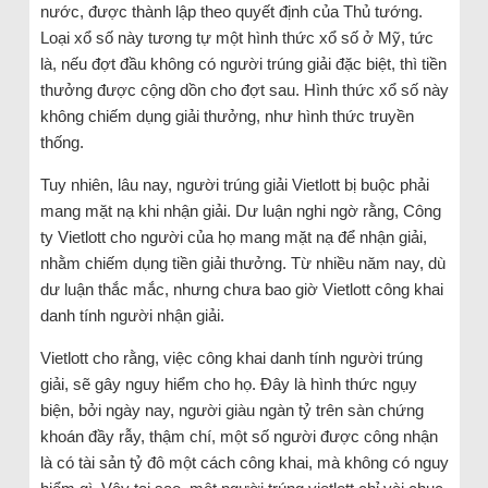
nước, được thành lập theo quyết định của Thủ tướng.
Loại xổ số này tương tự một hình thức xổ số ở Mỹ, tức
là, nếu đợt đầu không có người trúng giải đặc biệt, thì tiền
thưởng được cộng dồn cho đợt sau. Hình thức xổ số này
không chiếm dụng giải thưởng, như hình thức truyền
thống.
Tuy nhiên, lâu nay, người trúng giải Vietlott bị buộc phải
mang mặt nạ khi nhận giải. Dư luận nghi ngờ rằng, Công
ty Vietlott cho người của họ mang mặt nạ để nhận giải,
nhằm chiếm dụng tiền giải thưởng. Từ nhiều năm nay, dù
dư luận thắc mắc, nhưng chưa bao giờ Vietlott công khai
danh tính người nhận giải.
Vietlott cho rằng, việc công khai danh tính người trúng
giải, sẽ gây nguy hiểm cho họ. Đây là hình thức ngụy
biện, bởi ngày nay, người giàu ngàn tỷ trên sàn chứng
khoán đầy rẫy, thậm chí, một số người được công nhận
là có tài sản tỷ đô một cách công khai, mà không có nguy