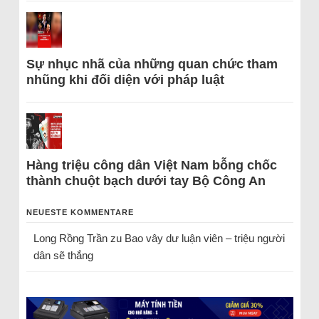
Sự nhục nhã của những quan chức tham
nhũng khi đối diện với pháp luật
Hàng triệu công dân Việt Nam bỗng chốc
thành chuột bạch dưới tay Bộ Công An
NEUESTE KOMMENTARE
Long Rồng Trần
zu
Bao vây dư luận viên – triệu người
dân sẽ thắng