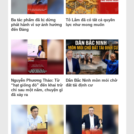
Ba tác phẩm đã bị dừng
Tô Lâm đã có tất cả quyền
phát hành vì sợ ảnh hưởng
lực như mong muốn
đến Đảng
Nguyễn Phương Thảo: Từ
Dân Bắc Ninh mòn mỏi chờ
“hạt giống đỏ” đến khai trừ
đất tái định cư
chỉ sau một năm, chuyện gì
đã xảy ra