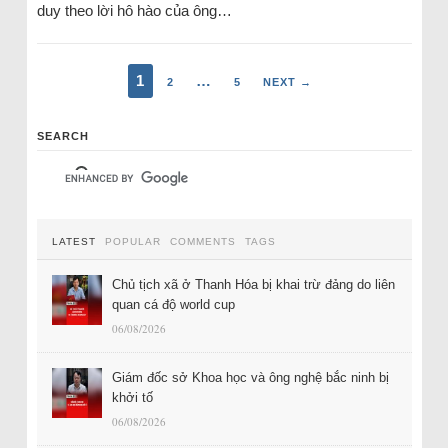
duy theo lời hô hào của ông…
1
…
2
5
NEXT →
SEARCH
LATEST
POPULAR
COMMENTS
TAGS
Chủ tịch xã ở Thanh Hóa bị khai trừ đảng do liên
quan cá độ world cup
06/08/2026
Giám đốc sở Khoa học và ông nghệ bắc ninh bị
khởi tố
06/08/2026