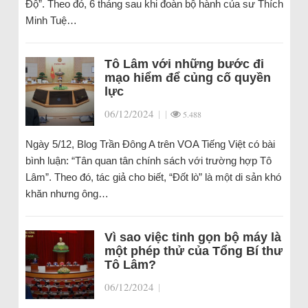
Độ”. Theo đó, 6 tháng sau khi đoàn bộ hành của sư Thích
Minh Tuệ…
Tô Lâm với những bước đi
mạo hiểm để củng cố quyền
lực
06/12/2024
|
|
5.488
Ngày 5/12, Blog Trần Đông A trên VOA Tiếng Việt có bài
bình luận: “Tân quan tân chính sách với trường hợp Tô
Lâm”. Theo đó, tác giả cho biết, “Đốt lò” là một di sản khó
khăn nhưng ông…
Vì sao việc tinh gọn bộ máy là
một phép thử của Tổng Bí thư
Tô Lâm?
06/12/2024
|