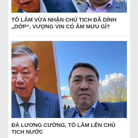
TÔ LÂM VỪA NHẬN CHỦ TỊCH ĐÃ DÍNH
„DỚP“, VƯỢNG VIN CÓ ÂM MƯU GÌ?
ĐÁ LƯƠNG CƯỜNG, TÔ LÂM LÊN CHỦ
TỊCH NƯỚC