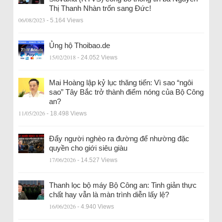
Thị Thanh Nhàn trốn sang Đức!
06/08/2023
- 5.164 Views
Ủng hộ Thoibao.de
15/02/2018
- 24.052 Views
Mai Hoàng lập kỷ lục thăng tiến: Vì sao “ngôi
sao” Tây Bắc trở thành điểm nóng của Bộ Công
an?
11/05/2026
- 18.498 Views
Đẩy người nghèo ra đường để nhường đặc
quyền cho giới siêu giàu
17/06/2026
- 14.527 Views
Thanh lọc bộ máy Bộ Công an: Tinh giản thực
chất hay vẫn là màn trình diễn lấy lệ?
16/06/2026
- 4.940 Views