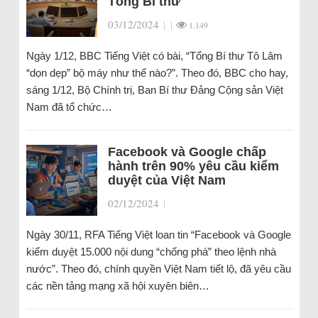
Tổng Bí thư
03/12/2024
|
|
1.149
Ngày 1/12, BBC Tiếng Việt có bài, “Tổng Bí thư Tô Lâm
“dọn dẹp” bộ máy như thế nào?”. Theo đó, BBC cho hay,
sáng 1/12, Bộ Chính trị, Ban Bí thư Đảng Cộng sản Việt
Nam đã tổ chức…
Facebook và Google chấp
hành trên 90% yêu cầu kiểm
duyệt của Việt Nam
02/12/2024
|
Ngày 30/11, RFA Tiếng Việt loan tin “Facebook và Google
kiểm duyệt 15.000 nội dung “chống phá” theo lệnh nhà
nước”. Theo đó, chính quyền Việt Nam tiết lộ, đã yêu cầu
các nền tảng mạng xã hội xuyên biên…