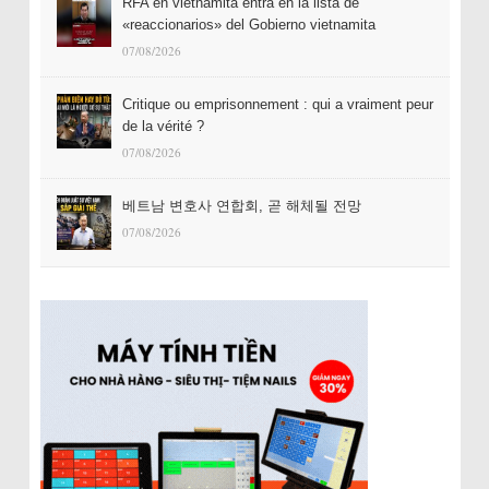
RFA en vietnamita entra en la lista de
«reaccionarios» del Gobierno vietnamita
07/08/2026
Critique ou emprisonnement : qui a vraiment peur
de la vérité ?
07/08/2026
베트남 변호사 연합회, 곧 해체될 전망
07/08/2026