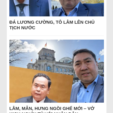
ĐÁ LƯƠNG CƯỜNG, TÔ LÂM LÊN CHỦ
TỊCH NƯỚC
LÂM, MẪN, HƯNG NGỒI GHẾ MỚI – VỞ