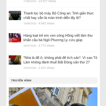
17/06/2026
- 14.527 Views
Thanh lọc bộ máy Bộ Công an: Tinh giản thực
chất hay vẫn là màn trình diễn lấy lệ?
16/06/2026
- 4.942 Views
Hàng loạt trẻ em ven sông Hồng viết tâm thư
khẩn cầu bà Ngô Phương Ly cứu giúp
28/05/2026
- 3.773 Views
“Nhà là để ở, không phải để tích sản”: Vì sao Tô
Lâm không đánh thuế Bất Động sản thứ 2?
24/05/2026
- 2.421 Views
TRUYỀN HÌNH