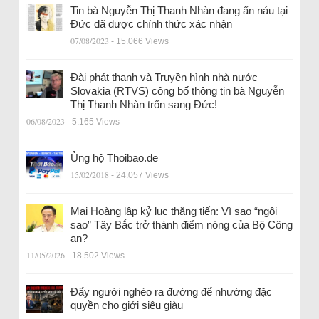
Tin bà Nguyễn Thị Thanh Nhàn đang ẩn náu tại
Đức đã được chính thức xác nhận
07/08/2023
- 15.066 Views
Đài phát thanh và Truyền hình nhà nước
Slovakia (RTVS) công bố thông tin bà Nguyễn
Thị Thanh Nhàn trốn sang Đức!
06/08/2023
- 5.165 Views
Ủng hộ Thoibao.de
15/02/2018
- 24.057 Views
Mai Hoàng lập kỷ lục thăng tiến: Vì sao “ngôi
sao” Tây Bắc trở thành điểm nóng của Bộ Công
an?
11/05/2026
- 18.502 Views
Đẩy người nghèo ra đường để nhường đặc
quyền cho giới siêu giàu