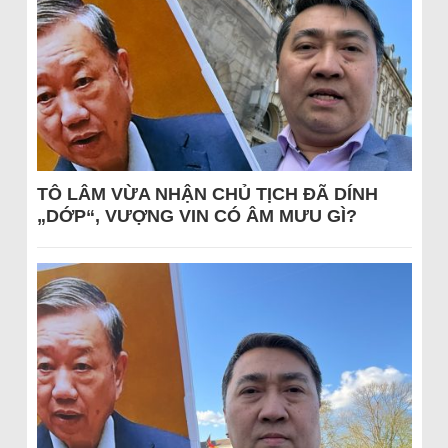
TÔ LÂM VỪA NHẬN CHỦ TỊCH ĐÃ DÍNH
„DỚP“, VƯỢNG VIN CÓ ÂM MƯU GÌ?