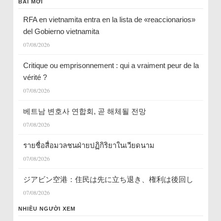
BÀI MỚI
RFA en vietnamita entra en la lista de «reaccionarios»
del Gobierno vietnamita
07/08/2026
Critique ou emprisonnement : qui a vraiment peur de la
vérité ?
07/08/2026
베트남 변호사 연합회, 곧 해체될 전망
07/08/2026
รายชื่อสื่อมวลชนฝ่ายปฏิกิริยาในเวียดนาม
07/08/2026
ジアビン空港：住民は先に立ち退き、権利は後回し
07/08/2026
NHIỀU NGƯỜI XEM