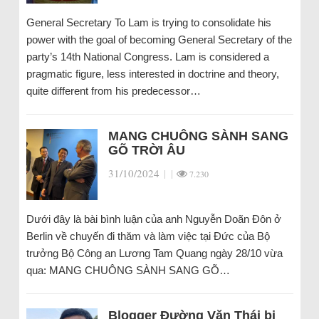
General Secretary To Lam is trying to consolidate his
power with the goal of becoming General Secretary of the
party’s 14th National Congress. Lam is considered a
pragmatic figure, less interested in doctrine and theory,
quite different from his predecessor…
MANG CHUÔNG SÀNH SANG
GÕ TRỜI ÂU
31/10/2024
|
|
7.230
Dưới đây là bài bình luận của anh Nguyễn Doãn Đôn ở
Berlin về chuyến đi thăm và làm việc tại Đức của Bộ
trưởng Bộ Công an Lương Tam Quang ngày 28/10 vừa
qua: MANG CHUÔNG SÀNH SANG GÕ…
Blogger Đường Văn Thái bị