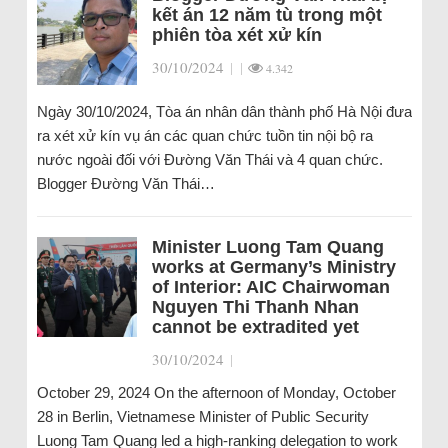
kết án 12 năm tù trong một
phiên tòa xét xử kín
30/10/2024
|
|
4.342
Ngày 30/10/2024, Tòa án nhân dân thành phố Hà Nội đưa
ra xét xử kín vụ án các quan chức tuồn tin nội bộ ra
nước ngoài đối với Đường Văn Thái và 4 quan chức.
Blogger Đường Văn Thái…
Minister Luong Tam Quang
works at Germany’s Ministry
of Interior: AIC Chairwoman
Nguyen Thi Thanh Nhan
cannot be extradited yet
30/10/2024
|
October 29, 2024 On the afternoon of Monday, October
28 in Berlin, Vietnamese Minister of Public Security
Luong Tam Quang led a high-ranking delegation to work