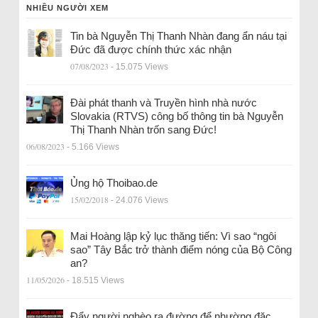
NHIỀU NGƯỜI XEM
Tin bà Nguyễn Thị Thanh Nhàn đang ẩn náu tại
Đức đã được chính thức xác nhận
07/08/2023
- 15.075 Views
Đài phát thanh và Truyền hình nhà nước
Slovakia (RTVS) công bố thông tin bà Nguyễn
Thị Thanh Nhàn trốn sang Đức!
06/08/2023
- 5.166 Views
Ủng hộ Thoibao.de
15/02/2018
- 24.076 Views
Mai Hoàng lập kỷ lục thăng tiến: Vì sao “ngôi
sao” Tây Bắc trở thành điểm nóng của Bộ Công
an?
11/05/2026
- 18.515 Views
Đẩy người nghèo ra đường để nhường đặc