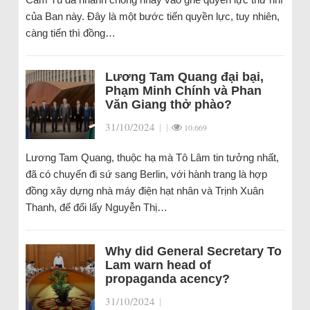
của Ban này. Đây là một bước tiến quyền lực, tuy nhiên,
càng tiến thì đồng…
Lương Tam Quang đại bại,
Phạm Minh Chính và Phan
Văn Giang thở phào?
31/10/2024
|
|
10.669
Lương Tam Quang, thuộc hạ mà Tô Lâm tin tưởng nhất,
đã có chuyến đi sứ sang Berlin, với hành trang là hợp
đồng xây dựng nhà máy điện hạt nhân và Trịnh Xuân
Thanh, để đổi lấy Nguyễn Thị…
Why did General Secretary To
Lam warn head of
propaganda acency?
31/10/2024
|