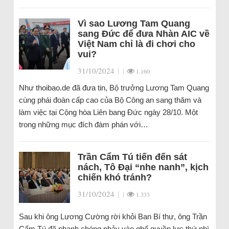
Vì sao Lương Tam Quang
sang Đức để đưa Nhàn AIC về
Việt Nam chỉ là đi chơi cho
vui?
31/10/2024
|
|
1.160
Như thoibao.de đã đưa tin, Bộ trưởng Lương Tam Quang
cùng phái đoàn cấp cao của Bộ Công an sang thăm và
làm việc tại Cộng hòa Liên bang Đức ngày 28/10. Một
trong những mục đích đàm phán với…
Trần Cẩm Tú tiến đến sát
nách, Tô Đại “nhe nanh”, kịch
chiến khó tránh?
31/10/2024
|
|
1.333
Sau khi ông Lương Cường rời khỏi Ban Bí thư, ông Trần
Cẩm Tú đã nhanh chóng nhảy vào ghế quyền lực thứ nhì