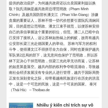
提供的政治庇护，为何越共政府还以出卖国家利益以换
取？阮氏清娴是越共政府总理范明政（Phạm Minh
Chính）及越共国防部长潘文江（Phan Văn Giang）涉嫌
贪腐的重要证人，苏林不惜一切代价想要引渡阮氏清娴回
国，目的是想让范明政、潘文江束手就范，以便苏林安排
自己的亲信掌握这个重要的职位，但范、潘二人已暗中自
己安排了接班人，这让苏林如热锅上的蚂蚁，故而有越共
公安部长梁三光赴德国要人的举动。 苏林与军方的权利
斗争，使得潘文江不得拼尽全力自保，同时也要保护越共
军队第2总局的部下，这无意间也保护了范明政，所以苏
林下定决心干掉范明政，但梁三光此举无功而返，让苏林
的如意算盘落空。越共内部的权利争夺暗流涌动，导致越
南社会经济发展没有专业的人进行管理，越共于国际局势
正发生深刻变化之际，却带着越南民族逆行在历史的洪流
中，这是一个可悲的民族，这是一个可哀的国家。 泰河
（Thái Hà） – Thoibao.de
Nhiều ý kiến chỉ trích sự vô