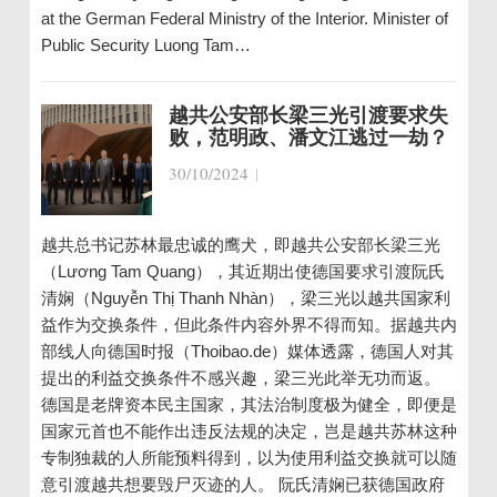
at the German Federal Ministry of the Interior. Minister of
Public Security Luong Tam…
越共公安部长梁三光引渡要求失
败，范明政、潘文江逃过一劫？
30/10/2024
|
越共总书记苏林最忠诚的鹰犬，即越共公安部长梁三光
（Lương Tam Quang），其近期出使德国要求引渡阮氏
清娴（Nguyễn Thị Thanh Nhàn），梁三光以越共国家利
益作为交换条件，但此条件内容外界不得而知。据越共内
部线人向德国时报（Thoibao.de）媒体透露，德国人对其
提出的利益交换条件不感兴趣，梁三光此举无功而返。
德国是老牌资本民主国家，其法治制度极为健全，即便是
国家元首也不能作出违反法规的决定，岂是越共苏林这种
专制独裁的人所能预料得到，以为使用利益交换就可以随
意引渡越共想要毁尸灭迹的人。 阮氏清娴已获德国政府