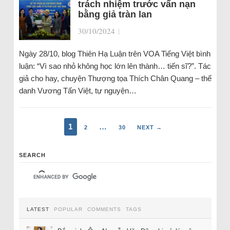
trách nhiệm trước vấn nạn
bằng giả tràn lan
30/10/2024
|
Ngày 28/10, blog Thiên Hạ Luận trên VOA Tiếng Việt bình
luận: “Vì sao nhỏ không học lớn lên thành… tiến sĩ?”. Tác
giả cho hay, chuyện Thượng tọa Thích Chân Quang – thế
danh Vương Tấn Việt, tự nguyện…
1
…
2
30
NEXT →
SEARCH
LATEST
POPULAR
COMMENTS
TAGS