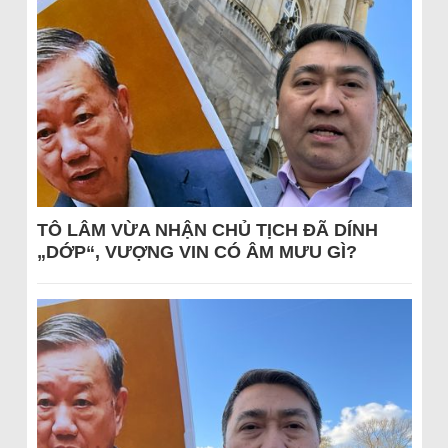
TÔ LÂM VỪA NHẬN CHỦ TỊCH ĐÃ DÍNH
„DỚP“, VƯỢNG VIN CÓ ÂM MƯU GÌ?