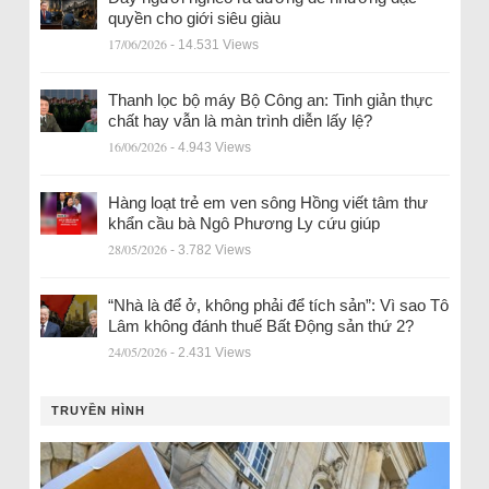
quyền cho giới siêu giàu
17/06/2026
- 14.531 Views
Thanh lọc bộ máy Bộ Công an: Tinh giản thực
chất hay vẫn là màn trình diễn lấy lệ?
16/06/2026
- 4.943 Views
Hàng loạt trẻ em ven sông Hồng viết tâm thư
khẩn cầu bà Ngô Phương Ly cứu giúp
28/05/2026
- 3.782 Views
“Nhà là để ở, không phải để tích sản”: Vì sao Tô
Lâm không đánh thuế Bất Động sản thứ 2?
24/05/2026
- 2.431 Views
TRUYỀN HÌNH