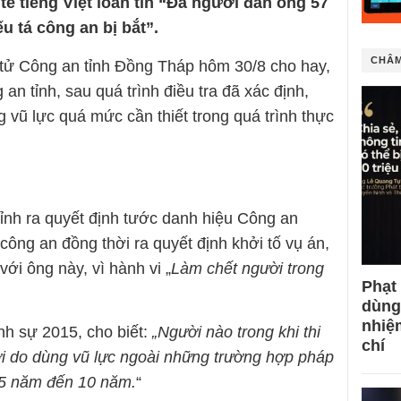
 tế tiếng Việt loan tin “Đá người đàn ông 57
ếu tá công an bị bắt”.
CHÂM
n tử Công an tỉnh Đồng Tháp hôm 30/8 cho hay,
an tỉnh, sau quá trình điều tra đã xác định,
 vũ lực quá mức cần thiết trong quá trình thực
ỉnh ra quyết định tước danh hiệu Công an
ông an đồng thời ra quyết định khởi tố vụ án,
với ông này, vì hành vi „
Làm chết người trong
Phạt
dùng
nhiệ
nh sự 2015, cho biết:
„Người nào trong khi thi
chí
i do dùng vũ lực ngoài những trường hợp pháp
 05 năm đến 10 năm.
“