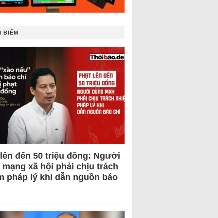
 BIẾM
 lên đến 50 triệu đồng: Người
 mạng xã hội phải chịu trách
m pháp lý khi dẫn nguồn báo