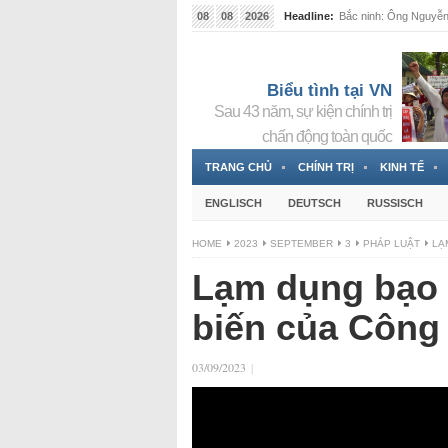
08
08
2026
Headline:
Bắc ninh: Ông Nguyễn 
Biểu tình tại VN
Sau 43 năm, sự kiện chính trị
chấn động toàn quốc
TRANG CHỦ
CHÍNH TRỊ
KINH TẾ
ENGLISCH
DEUTSCH
RUSSISCH
HOME
2023
SEPTEMBER
3
PHÁP LUẬT
LẠ
Lạm dụng bạo l
biến của Công
03/09/2023
|