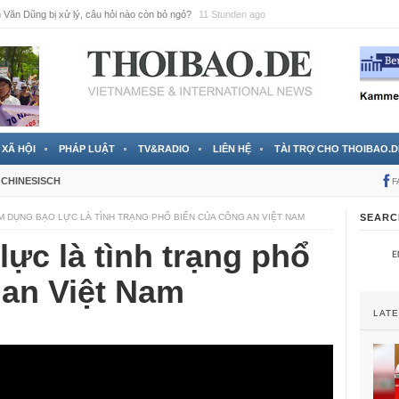
Văn Dũng bị xử lý, câu hỏi nào còn bỏ ngỏ?
11 Stunden ago
XÃ HỘI
PHÁP LUẬT
TV&RADIO
LIÊN HỆ
TÀI TRỢ CHO THOIBAO.D
CHINESISCH
F
M DỤNG BẠO LỰC LÀ TÌNH TRẠNG PHỔ BIẾN CỦA CÔNG AN VIỆT NAM
SEARC
ực là tình trạng phổ
 an Việt Nam
LAT