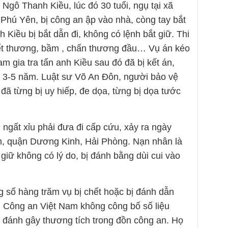
Ngô Thanh Kiều, lúc đó 30 tuổi, ngụ tại xã
Phú Yên, bị công an ập vào nhà, còng tay bắt
h Kiều bị bắt dẫn đi, không có lệnh bắt giữ. Thi
vết thương, bầm , chấn thương đầu… Vụ án kéo
m gia tra tấn anh Kiều sau đó đã bị kết án,
từ 3-5 năm. Luật sư Võ An Đôn, người bảo vệ
 đã từng bị uy hiếp, đe dọa, từng bị dọa tước
 ngất xỉu phải đưa đi cấp cứu, xảy ra ngày
h, quận Dương Kinh, Hải Phòng. Nạn nhân là
 giữ không có lý do, bị đánh bằng dùi cui vào
ong số hàng trăm vụ bị chết hoặc bị đánh dẫn
n. Công an Việt Nam không công bố số liệu
ị đánh gây thương tích trong đồn công an. Họ