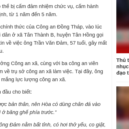
có thể bị cấm đảm nhiệm chức vụ, cấm hành
ịnh, từ 1 năm đến 5 năm.
b chính thức của Công an Đồng Tháp, vào lúc
ời dân ở xã Tân Thành B, huyện Tân Hồng gọi
in về việc ông Trần Văn Đảm, 57 tuổi, gây mất
u.
Thủ 
ởng Công an xã, cùng với ba công an viên
nhục 
 về trụ sở công an xã làm việc. Tại đây, ông
đạo 
i mắng lực lượng công an xã.
n đầu cho biết:
ược bản thân, nên Hòa có dùng chân đá vào
i ở băng ghế phía trước.”
ng Đảm nằm bất tỉnh, có hơi thở yếu, co giật,