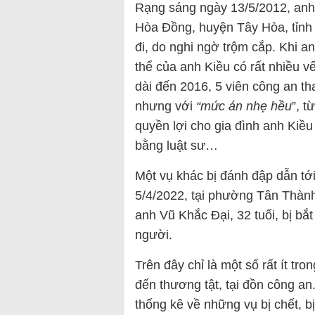
Rạng sáng ngày 13/5/2012, anh 
Hòa Đồng, huyện Tây Hòa, tỉnh 
đi, do nghi ngờ trộm cắp. Khi an
thể của anh Kiều có rất nhiều 
dài đến 2016, 5 viên công an tha
nhưng với
“mức án nhẹ hều
”, 
quyền lợi cho gia đình anh Kiều
bằng luật sư…
Một vụ khác bị đánh đập dẫn tới
5/4/2022, tại phường Tân Thàn
anh Vũ Khắc Đại, 32 tuổi, bị bắt
người.
Trên đây chỉ là một số rất ít tr
đến thương tật, tại đồn công a
thống kê về những vụ bị chết, b