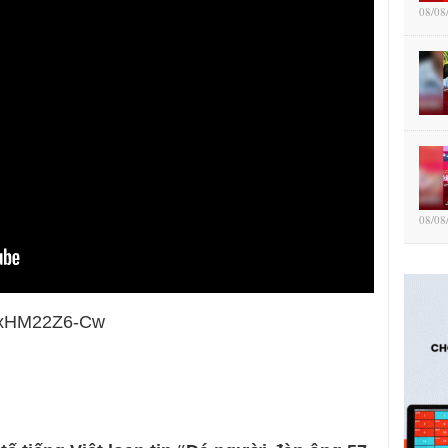
08/08
08/08
e/nxHM22Z6-Cw