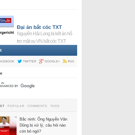
Đại án bắt cóc TXT
Nguyễn Hải Long bị kết án hỗ
trợ mật vụ VN bắt cóc TXT
E
ACEBOOK
TWITTER
GOOGLE+
RSS
H
EST
POPULAR
COMMENTS
TAGS
Bắc ninh: Ông Nguyễn Văn
Dũng bị xử lý, câu hỏi nào
còn bỏ ngỏ?