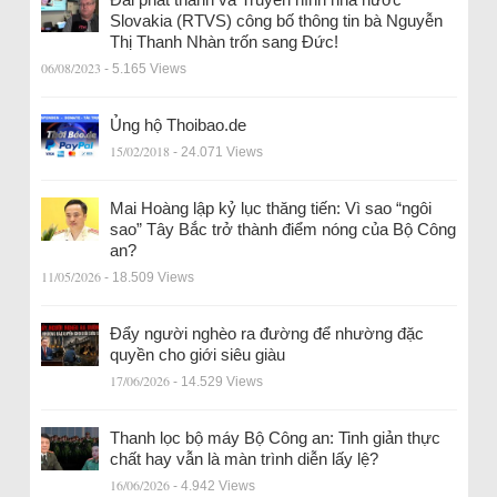
Slovakia (RTVS) công bố thông tin bà Nguyễn
Thị Thanh Nhàn trốn sang Đức!
06/08/2023
- 5.165 Views
Ủng hộ Thoibao.de
15/02/2018
- 24.071 Views
Mai Hoàng lập kỷ lục thăng tiến: Vì sao “ngôi
sao” Tây Bắc trở thành điểm nóng của Bộ Công
an?
11/05/2026
- 18.509 Views
Đẩy người nghèo ra đường để nhường đặc
quyền cho giới siêu giàu
17/06/2026
- 14.529 Views
Thanh lọc bộ máy Bộ Công an: Tinh giản thực
chất hay vẫn là màn trình diễn lấy lệ?
16/06/2026
- 4.942 Views