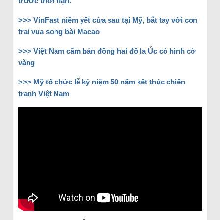
trước thời hạn.
>>> VinFast niêm yết cửa sau tại Mỹ, bắt tay với con
trai vua song bài Macao
>>> Việt Nam cấm bán đồng hai đô la Úc có hình cờ
vàng
>>> Mỹ tổ chức lễ kỷ niệm 50 năm kết thúc chiến
tranh Việt Nam