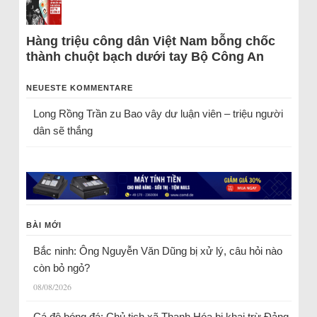
Hàng triệu công dân Việt Nam bỗng chốc
thành chuột bạch dưới tay Bộ Công An
NEUESTE KOMMENTARE
Long Rồng Trần
zu
Bao vây dư luận viên – triệu người
dân sẽ thắng
BÀI MỚI
Bắc ninh: Ông Nguyễn Văn Dũng bị xử lý, câu hỏi nào
còn bỏ ngỏ?
08/08/2026
Cá độ bóng đá: Chủ tịch xã Thanh Hóa bị khai trừ Đảng