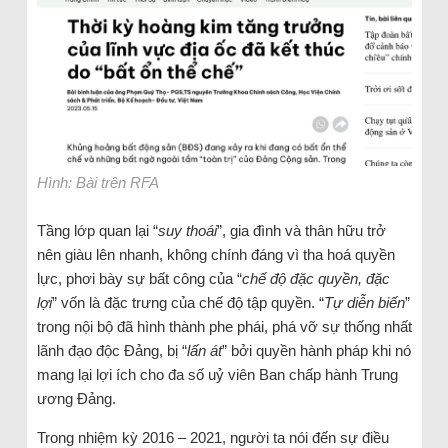
Hình: Bài trên RFA
Tầng lớp quan lại “
suy thoái
”, gia đình và thân hữu trở
nên giàu lên nhanh, không chính đáng vì tha hoá quyền
lực, phơi bày sự bất công của “
chế độ đặc quyền, đặc
lợi
” vốn là đặc trưng của chế độ tập quyền. “
Tự diễn biến
”
trong nội bộ đã hình thành phe phái, phá vỡ sự thống nhất
lãnh đạo độc Đảng, bị “
lấn át
” bởi quyền hành pháp khi nó
mang lại lợi ích cho đa số uỷ viên Ban chấp hành Trung
ương Đảng.
Trong nhiệm kỳ 2016 – 2021, người ta nói đến sự điều