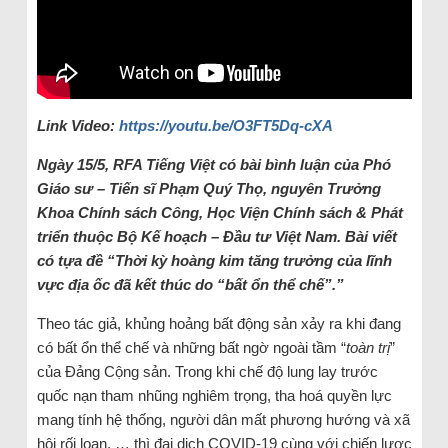
Link Video:
https://youtu.be/O3FT5Dq-cXA
Ngày 15/5, RFA Tiếng Việt có bài bình luận của Phó
Giáo sư – Tiến sĩ Phạm Quý Thọ, nguyên Trưởng
Khoa Chính sách Công, Học Viện Chính sách & Phát
triển thuộc Bộ Kế hoạch – Đầu tư Việt Nam. Bài viết
có tựa đề “Thời kỳ hoàng kim tăng trưởng của lĩnh
vực địa ốc đã kết thúc do “bất ổn thể chế”.”
Theo tác giả, khủng hoảng bất động sản xảy ra khi đang
có bất ổn thể chế và những bất ngờ ngoài tầm “
toàn trị
”
của Đảng Cộng sản. Trong khi chế độ lung lay trước
quốc nạn tham nhũng nghiêm trọng, tha hoá quyền lực
mang tính hệ thống, người dân mất phương hướng và xã
hội rối loạn, … thì đại dịch COVID-19 cùng với chiến lược