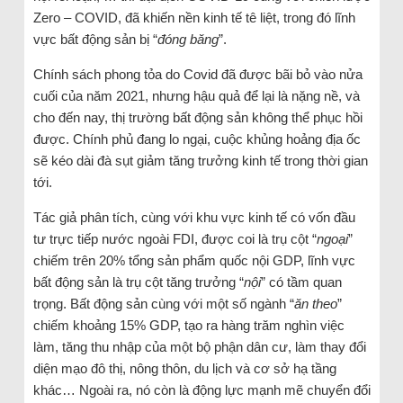
Zero – COVID, đã khiến nền kinh tế tê liệt, trong đó lĩnh
vực bất động sản bị “
đóng băng
”.
Chính sách phong tỏa do Covid đã được bãi bỏ vào nửa
cuối của năm 2021, nhưng hậu quả để lại là nặng nề, và
cho đến nay, thị trường bất động sản không thể phục hồi
được. Chính phủ đang lo ngại, cuộc khủng hoảng địa ốc
sẽ kéo dài đà sụt giảm tăng trưởng kinh tế trong thời gian
tới.
Tác giả phân tích, cùng với khu vực kinh tế có vốn đầu
tư trực tiếp nước ngoài FDI, được coi là trụ cột “
ngoại
”
chiếm trên 20% tổng sản phẩm quốc nội GDP, lĩnh vực
bất động sản là trụ cột tăng trưởng “
nội
” có tầm quan
trọng. Bất động sản cùng với một số ngành “
ăn theo
”
chiếm khoảng 15% GDP, tạo ra hàng trăm nghìn việc
làm, tăng thu nhập của một bộ phận dân cư, làm thay đổi
diện mạo đô thị, nông thôn, du lịch và cơ sở hạ tầng
khác… Ngoài ra, nó còn là động lực mạnh mẽ chuyển đổi