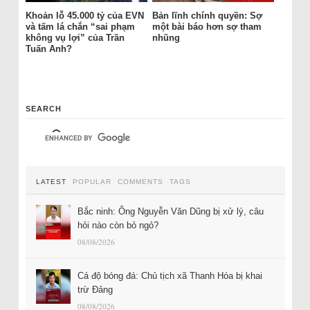
Khoản lỗ 45.000 tỷ của EVN
Bản lĩnh chính quyền: Sợ
và tấm lá chắn “sai phạm
một bài báo hơn sợ tham
không vụ lợi” của Trần
nhũng
Tuấn Anh?
SEARCH
LATEST
POPULAR
COMMENTS
TAGS
Bắc ninh: Ông Nguyễn Văn Dũng bị xử lý, câu
hỏi nào còn bỏ ngỏ?
08/08/2026
Cá độ bóng đá: Chủ tịch xã Thanh Hóa bị khai
trừ Đảng
08/08/2026