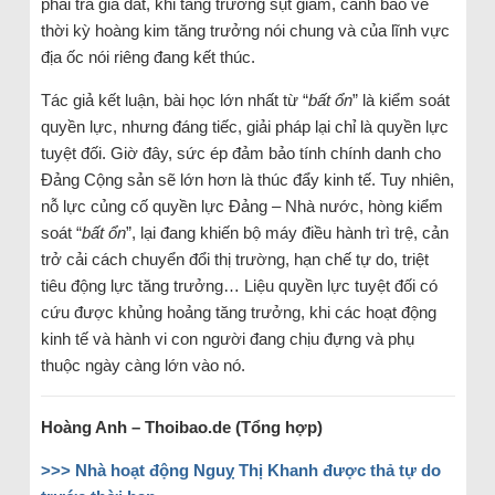
phải trả giá đắt, khi tăng trưởng sụt giảm, cảnh báo về
thời kỳ hoàng kim tăng trưởng nói chung và của lĩnh vực
địa ốc nói riêng đang kết thúc.
Tác giả kết luận, bài học lớn nhất từ “
bất ổn
” là kiểm soát
quyền lực, nhưng đáng tiếc, giải pháp lại chỉ là quyền lực
tuyệt đối. Giờ đây, sức ép đảm bảo tính chính danh cho
Đảng Cộng sản sẽ lớn hơn là thúc đẩy kinh tế. Tuy nhiên,
nỗ lực củng cố quyền lực Đảng – Nhà nước, hòng kiểm
soát “
bất ổn
”, lại đang khiến bộ máy điều hành trì trệ, cản
trở cải cách chuyển đổi thị trường, hạn chế tự do, triệt
tiêu động lực tăng trưởng… Liệu quyền lực tuyệt đối có
cứu được khủng hoảng tăng trưởng, khi các hoạt động
kinh tế và hành vi con người đang chịu đựng và phụ
thuộc ngày càng lớn vào nó.
Hoàng Anh – Thoibao.de (Tổng hợp)
>>> Nhà hoạt động Nguỵ Thị Khanh được thả tự do