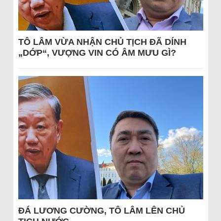
TÔ LÂM VỪA NHẬN CHỦ TỊCH ĐÃ DÍNH
„DỚP“, VƯỢNG VIN CÓ ÂM MƯU GÌ?
ĐÁ LƯƠNG CƯỜNG, TÔ LÂM LÊN CHỦ