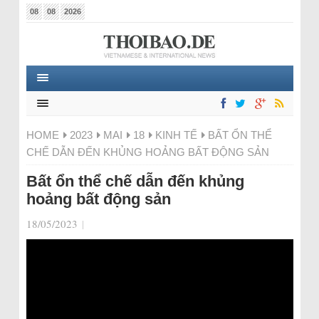
08
08
2026
HOME
2023
MAI
18
KINH TẾ
BẤT ỔN THỂ
CHẾ DẪN ĐẾN KHỦNG HOẢNG BẤT ĐỘNG SẢN
Bất ổn thể chế dẫn đến khủng
hoảng bất động sản
18/05/2023
|