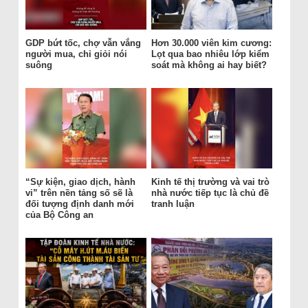
GDP bứt tốc, chợ vẫn vắng
Hơn 30.000 viên kim cương:
người mua, chỉ giỏi nói
Lọt qua bao nhiêu lớp kiểm
suông
soát mà không ai hay biết?
“Sự kiện, giao dịch, hành
Kinh tế thị trường và vai trò
vi” trên nền tảng số sẽ là
nhà nước tiếp tục là chủ đề
đối tượng định danh mới
tranh luận
của Bộ Công an