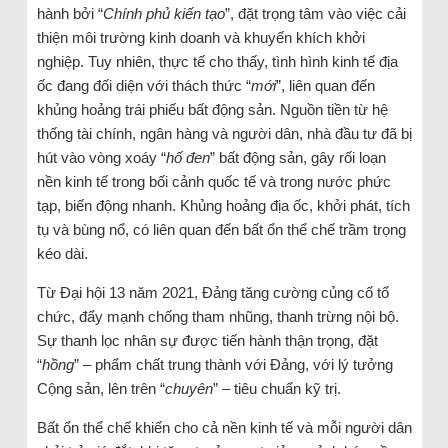
hành bởi “
Chính phủ kiến tạo
”, đặt trọng tâm vào việc cải
thiện môi trường kinh doanh và khuyến khích khởi
nghiệp. Tuy nhiên, thực tế cho thấy, tình hình kinh tế địa
ốc đang đối diện với thách thức “
mới
”, liên quan đến
khủng hoảng trái phiếu bất động sản. Nguồn tiền từ hệ
thống tài chính, ngân hàng và người dân, nhà đầu tư đã bị
hút vào vòng xoáy “
hố đen
” bất động sản, gây rối loạn
nền kinh tế trong bối cảnh quốc tế và trong nước phức
tạp, biến động nhanh. Khủng hoảng địa ốc, khởi phát, tích
tụ và bùng nổ, có liên quan đến bất ổn thể chế trầm trọng
kéo dài.
Từ Đại hội 13 năm 2021, Đảng tăng cường củng cố tổ
chức, đẩy mạnh chống tham nhũng, thanh trừng nội bộ.
Sự thanh lọc nhân sự được tiến hành thận trọng, đặt
“
hồng
” – phẩm chất trung thành với Đảng, với lý tưởng
Cộng sản, lên trên “
chuyên
” – tiêu chuẩn kỹ trị.
Bất ổn thể chế khiến cho cả nền kinh tế và mỗi người dân