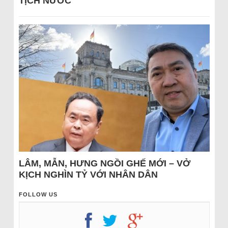
TỊCH NƯỚC
LÂM, MẪN, HƯNG NGỒI GHẾ MỚI – VỞ
KỊCH NGHÌN TỶ VỚI NHÂN DÂN
FOLLOW US