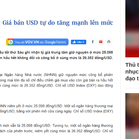
Thủ 
nhục 
đạo 