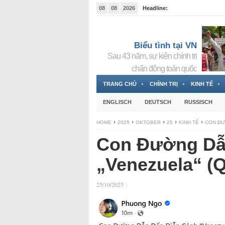
08
08
2026
Headline:
Đài phát thanh và Truyền hình nhà nước Slovakia (
Đức!
3 Jahren ago
Biểu tình tại VN
Sau 43 năm, sự kiện chính trị
chấn động toàn quốc
TRANG CHỦ
CHÍNH TRỊ
KINH TẾ
ENGLISCH
DEUTSCH
RUSSISCH
HOME
2025
OKTOBER
25
KINH TẾ
CON ĐƯ
Con Đường Dẫ
„Venezuela“ (Q
25/10/2025
|