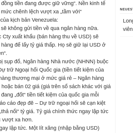
 đồng tiền đang được giữ vững“. Nền kinh tế
NEUES
i mức chênh lệch vượt xa „tầm với“
 của kịch bản Venezuela:
Lon
sẽ không gửi tiền về qua ngân hàng nữa.
viên
 Cty xuất khẩu (bán hàng thu về USD) sẽ
hàng để lấy tỷ giá thấp. Họ sẽ giữ lại USD ở
n“.
g bị sụp đổ, Ngân hàng Nhà nước (NHNN) buộc
ự trữ Ngoại hối Quốc gia (tiền tiết kiệm của
 hàng thương mại ở mức giá rẻ – Ngân hàng
oặc bán 02 giá (giá trên sổ sách khác với giá
đang „đốt“ tiền tiết kiệm của quốc gia mỗi
báo cáo đẹp đẽ – Dự trữ ngoại hối sẽ cạn kiệt
ả nổi“ tỷ giá. Tỷ giá chính thức ngay lập tức
 vượt xa hơn.
gay lập tức. Một lít xăng (nhập bằng USD)