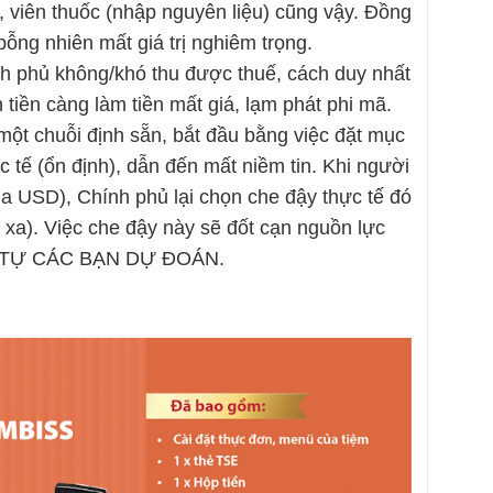
ỳ, viên thuốc (nhập nguyên liệu) cũng vậy. Đồng
bỗng nhiên mất giá trị nghiêm trọng.
nh phủ không/khó thu được thuế, cách duy nhất
n tiền càng làm tiền mất giá, lạm phát phi mã.
ột chuỗi định sẵn, bắt đầu bằng việc đặt mục
ực tế (ổn định), dẫn đến mất niềm tin. Khi người
a USD), Chính phủ lại chọn che đậy thực tế đó
á xa). Việc che đậy này sẽ đốt cạn nguồn lực
ạn, TỰ CÁC BẠN DỰ ĐOÁN.