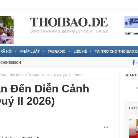
RTVS) công bố thông tin bà Nguyễn Thị Thanh Nhàn trốn sang
XÃ HỘI
PHÁP LUẬT
TV&RADIO
LIÊN HỆ
TÀI TRỢ CHO THOIBAO.D
CHINESISCH
F
ỜNG DẪN ĐẾN DIỄN CẢNH „VENEZUELA“ (QUÝ II 2026)
SEARC
n Đến Diễn Cảnh
uý II 2026)
LAT