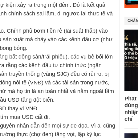
ự kiện xảy ra trong một đêm. Đó là kết quả
nh chính sách sai lầm, đi ngược lại thực tế và
CHÂM
, Chính phủ bơm tiền rẻ (lãi suất thấp) vào
vào sản xuất mà chảy vào các kênh đầu cơ (như
a bong bóng.
ng bất động sản/trái phiếu), các vụ bê bối lớn
ra rằng các kênh đầu tư chính thức (ngân
 sản truyền thống (vàng SJC) đều có rủi ro, bị
 đồng nội tệ (VNĐ) và các tài sản trong nước,
hứ mà họ tin là an toàn nhất và nằm ngoài tầm
Phạt
ầu USD tăng đột biến.
dùng
SD thay vì VNĐ.
nhiệ
ẽ tìm mua USD cất đi.
chí
 nguyên nhân dẫn đến mọi sự đe dọa. Vì ai cũng
rường thực (chợ đen) tăng vọt, lập kỷ lục