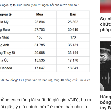
Sự n
chức
pháp
Hàng
bằng cách tăng lãi suất để giữ giá VNĐ), họ ra
bỗng
i giữ „tỷ giá chính thức“ ở mức thấp như lời
tay 