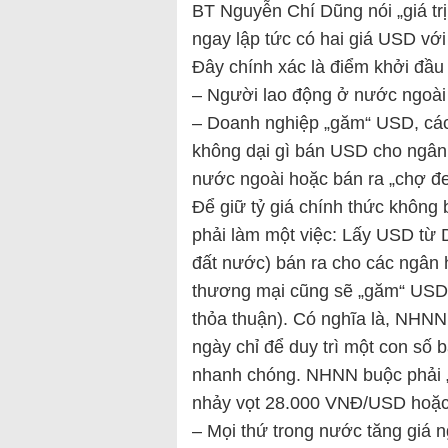
BT Nguyễn Chí Dũng nói „giá trị
ngay lập tức có hai giá USD vớ
Đây chính xác là điểm khởi đầu
– Người lao động ở nước ngoài 
– Doanh nghiệp „găm“ USD, các
không dại gì bán USD cho ngân 
nước ngoài hoặc bán ra „chợ đe
Để giữ tỷ giá chính thức khôn
phải làm một việc: Lấy USD từ D
đất nước) bán ra cho các ngân
thương mại cũng sẽ „găm“ USD h
thỏa thuận). Có nghĩa là, NHNN 
ngày chỉ để duy trì một con số 
nhanh chóng. NHNN buộc phải „th
nhảy vọt 28.000 VNĐ/USD hoặc
– Mọi thứ trong nước tăng giá n