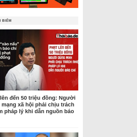
 BIẾM
 lên đến 50 triệu đồng: Người
 mạng xã hội phải chịu trách
m pháp lý khi dẫn nguồn báo