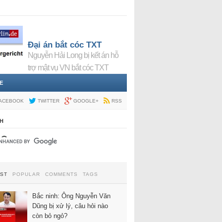
Đại án bắt cóc TXT
Nguyễn Hải Long bị kết án hỗ
trợ mật vụ VN bắt cóc TXT
E
ACEBOOK
TWITTER
GOOGLE+
RSS
H
EST
POPULAR
COMMENTS
TAGS
Bắc ninh: Ông Nguyễn Văn
Dũng bị xử lý, câu hỏi nào
còn bỏ ngỏ?