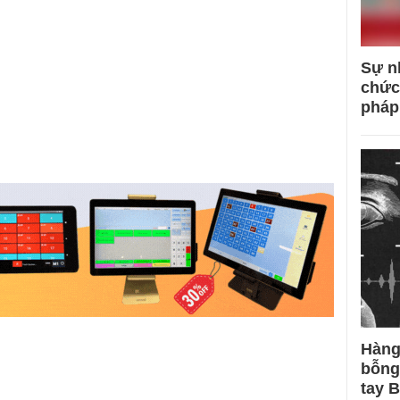
Sự n
chức
pháp
Hàng
bỗng
tay 