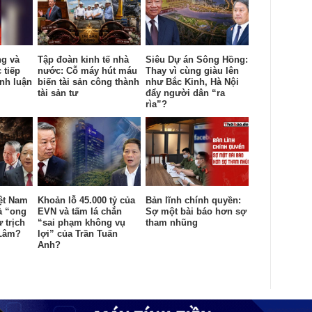
ng và
Tập đoàn kinh tế nhà
Siêu Dự án Sông Hồng:
 tiếp
nước: Cỗ máy hút máu
Thay vì cùng giàu lên
anh luận
biến tài sản công thành
như Bắc Kinh, Hà Nội
tài sản tư
đẩy người dân “ra
rìa”?
ệt Nam
Khoản lỗ 45.000 tỷ của
Bản lĩnh chính quyền:
à “ong
EVN và tấm lá chắn
Sợ một bài báo hơn sợ
 trịch
“sai phạm không vụ
tham nhũng
 Lâm?
lợi” của Trần Tuấn
Anh?