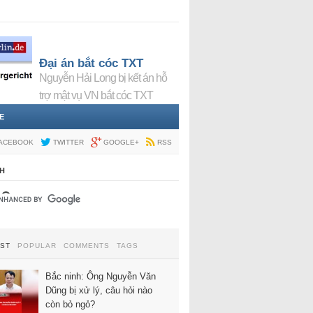
Đại án bắt cóc TXT
Nguyễn Hải Long bị kết án hỗ
trợ mật vụ VN bắt cóc TXT
E
ACEBOOK
TWITTER
GOOGLE+
RSS
H
EST
POPULAR
COMMENTS
TAGS
Bắc ninh: Ông Nguyễn Văn
Dũng bị xử lý, câu hỏi nào
còn bỏ ngỏ?