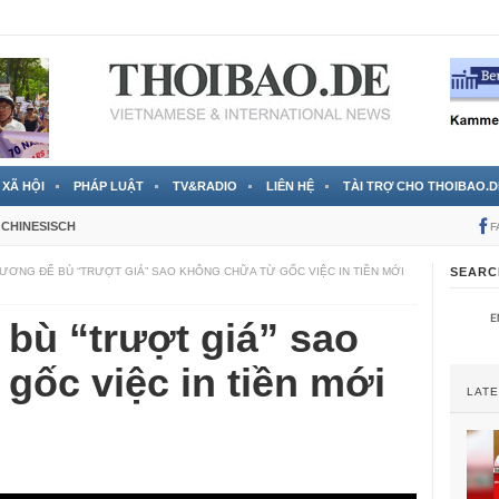
 đã được chính thức xác nhận
3 Jahren ago
XÃ HỘI
PHÁP LUẬT
TV&RADIO
LIÊN HỆ
TÀI TRỢ CHO THOIBAO.D
CHINESISCH
F
ƯƠNG ĐỂ BÙ “TRƯỢT GIÁ” SAO KHÔNG CHỮA TỪ GỐC VIỆC IN TIỀN MỚI
SEARC
bù “trượt giá” sao
gốc việc in tiền mới
LAT