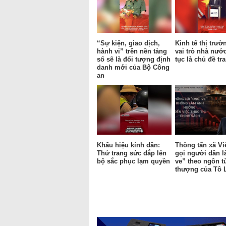
“Sự kiện, giao dịch,
Kinh tế thị trườ
hành vi” trên nền tảng
vai trò nhà nước
số sẽ là đối tượng định
tục là chủ đề tr
danh mới của Bộ Công
an
Khẩu hiệu kính dân:
Thông tấn xã Vi
Thứ trang sức đắp lên
gọi người dân l
bộ sắc phục lạm quyền
ve” theo ngôn từ
thượng của Tô