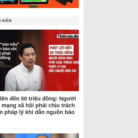
 BIẾM
 lên đến 50 triệu đồng: Người
 mạng xã hội phải chịu trách
m pháp lý khi dẫn nguồn báo