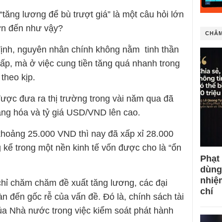
“tăng lương để bù trượt giá” là một câu hỏi lớn
 lớn đến như vậy?
CHÂM
định, nguyên nhân chính không nằm tinh thần
ấp, mà ở việc cung tiền tăng quá nhanh trong
theo kịp.
được đưa ra thị trường trong vài năm qua đã
àng hóa và tỷ giá USD/VND lên cao.
khoảng 25.000 VND thì nay đã xấp xỉ 28.000
 kể trong một nền kinh tế vốn được cho là “ổn
Phạt
dùng
nhiệ
 chỉ chăm chăm đề xuất tăng lương, các đại
chí
n đến gốc rễ của vấn đề. Đó là, chính sách tài
của Nhà nước trong việc kiểm soát phát hành