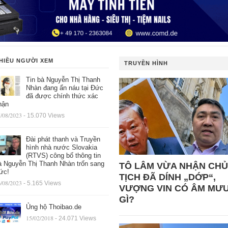
HIỀU NGƯỜI XEM
TRUYỀN HÌNH
Tin bà Nguyễn Thị Thanh
Nhàn đang ẩn náu tại Đức
đã được chính thức xác
hận
/08/2023
- 15.070 Views
Đài phát thanh và Truyền
hình nhà nước Slovakia
(RTVS) công bố thông tin
à Nguyễn Thị Thanh Nhàn trốn sang
TÔ LÂM VỪA NHẬN CHỦ
ức!
TỊCH ĐÃ DÍNH „DỚP“,
/08/2023
- 5.165 Views
VƯỢNG VIN CÓ ÂM MƯ
GÌ?
Ủng hộ Thoibao.de
15/02/2018
- 24.071 Views