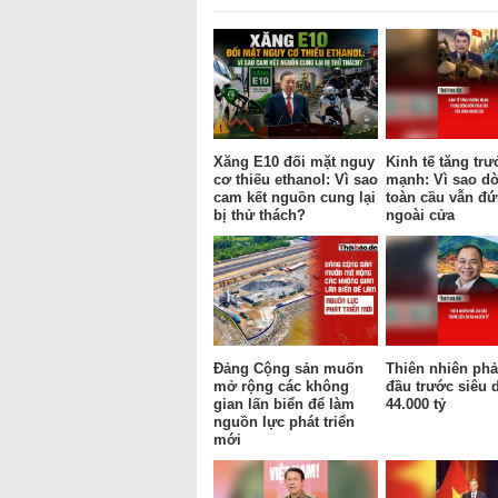
Xăng E10 đối mặt nguy
Kinh tế tăng tr
cơ thiếu ethanol: Vì sao
mạnh: Vì sao d
cam kết nguồn cung lại
toàn cầu vẫn đ
bị thử thách?
ngoài cửa
Đảng Cộng sản muốn
Thiên nhiên phả
mở rộng các không
đầu trước siêu 
gian lấn biển để làm
44.000 tỷ
nguồn lực phát triển
mới