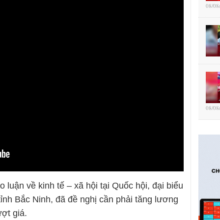
08/08
08/08
 luận về kinh tế – xã hội tại Quốc hội, đại biểu
ỉnh Bắc Ninh, đã đề nghị cần phải tăng lương
ượt giá.