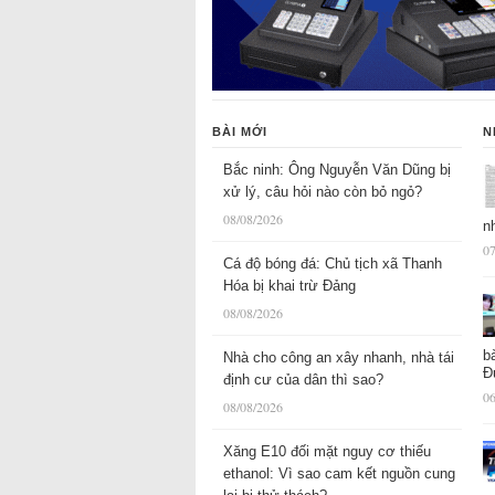
BÀI MỚI
N
Bắc ninh: Ông Nguyễn Văn Dũng bị
xử lý, câu hỏi nào còn bỏ ngỏ?
08/08/2026
n
07
Cá độ bóng đá: Chủ tịch xã Thanh
Hóa bị khai trừ Đảng
08/08/2026
b
Nhà cho công an xây nhanh, nhà tái
Đ
định cư của dân thì sao?
06
08/08/2026
Xăng E10 đối mặt nguy cơ thiếu
ethanol: Vì sao cam kết nguồn cung