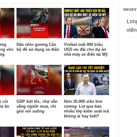
NEUES
Lon
viên
ưởng
Dân nhìn gương Cán
Vinfast mất 400 triệu
òng vốn
bộ để sử dụng xe điện
USD ưu đãi cho dự án
ứng
nhà máy xe điện tại Mỹ
i cúi
GDP bứt tốc, chợ vẫn
Hơn 30.000 viên kim
dự án
vắng người mua, chỉ
cương: Lọt qua bao
giỏi nói suông
nhiêu lớp kiểm soát mà
không ai hay biết?