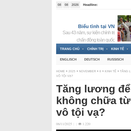
08
08
2026
Headline:
Tin bà Nguyễn Thị Thanh Nhàn đang ẩn náu tại Đức
Biểu tình tại VN
Sau 43 năm, sự kiện chính trị
chấn động toàn quốc
TRANG CHỦ
CHÍNH TRỊ
KINH TẾ
ENGLISCH
DEUTSCH
RUSSISCH
HOME
2025
NOVEMBER
6
KINH TẾ
TĂNG L
VÔ TỘI VẠ?
Tăng lương để 
không chữa từ 
vô tội vạ?
06/11/2025
|
|
1.220