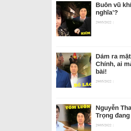
Buôn vũ khí
nghĩa’?
29/05/2022
|
Dám ra mặt
Chính, ai 
bài!
29/05/2022
|
Nguyễn Tha
Trọng đang 
29/05/2022
|