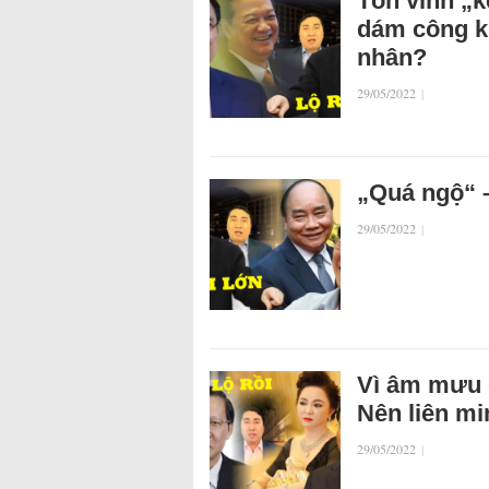
Tôn vinh „k
dám công k
nhân?
29/05/2022
|
„Quá ngộ“ –
29/05/2022
|
Vì âm mưu 
Nên liên mi
29/05/2022
|