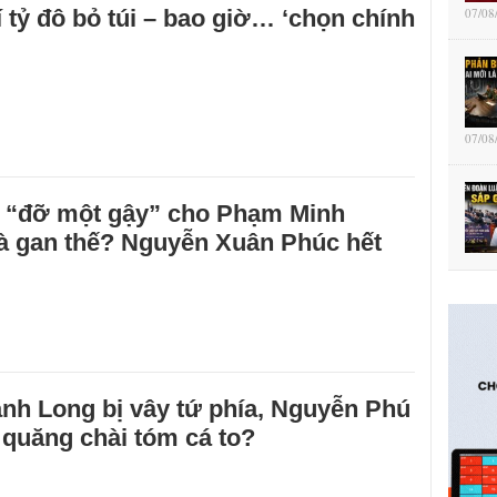
 tỷ đô bỏ túi – bao giờ… ‘chọn chính
07/08
07/08
 “đỡ một gậy” cho Phạm Minh
mà gan thế? Nguyễn Xuân Phúc hết
nh Long bị vây tứ phía, Nguyễn Phú
quăng chài tóm cá to?