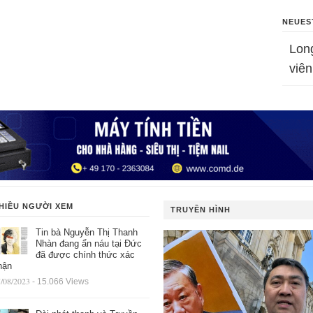
NEUES
Lon
viên
HIỀU NGƯỜI XEM
TRUYỀN HÌNH
Tin bà Nguyễn Thị Thanh
Nhàn đang ẩn náu tại Đức
đã được chính thức xác
hận
/08/2023
- 15.066 Views