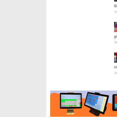
l
16
g
28
s
24