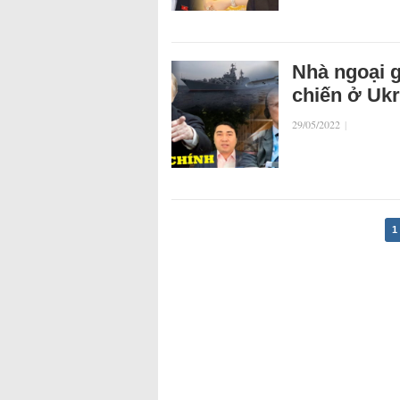
Nhà ngoại g
chiến ở Ukr
29/05/2022
|
1