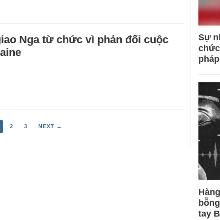
Sự n
iao Nga từ chức vì phản đối cuộc
chức
aine
pháp
2
3
NEXT →
Hàng
bỗng
tay 