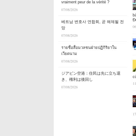
vraiment peur de la vérité ?
07/08/2026
b
Đ
베트남 변호사 연합회, 곧 해체될 전
06
망
07/08/2026
รายชื่อสื่อมวลชนฝ่ายปฏิกิริยาใน
เวียดนาม
07/08/2026
ジアビン空港：住民は先に立ち退
c
き、権利は後回し
11
07/08/2026
17