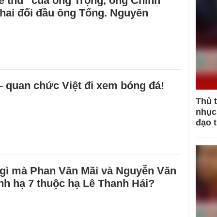
ẻ thù“ của ông Trọng, ông Chính
hai đối đầu ông Tổng. Nguyên
 quan chức Việt đi xem bóng đá!
Thủ 
nhục 
đạo 
gì mà Phan Văn Mãi và Nguyễn Văn
nh hạ 7 thuộc hạ Lê Thanh Hải?