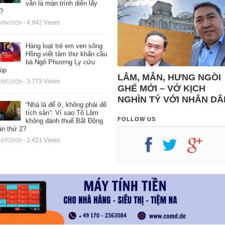
vẫn là màn trình diễn lấy
ệ?
/06/2026
- 4.942 Views
Hàng loạt trẻ em ven sông
Hồng viết tâm thư khẩn cầu
bà Ngô Phương Ly cứu
iúp
LÂM, MẪN, HƯNG NGỒI
/05/2026
- 3.773 Views
GHẾ MỚI – VỞ KỊCH
NGHÌN TỶ VỚI NHÂN DÂ
“Nhà là để ở, không phải để
tích sản”: Vì sao Tô Lâm
FOLLOW US
không đánh thuế Bất Động
ản thứ 2?
/05/2026
- 2.421 Views