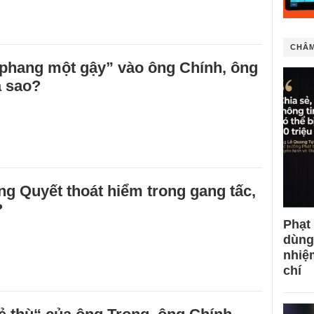
CHÂM
phang một gậy” vào ông Chính, ông
a sao?
g Quyết thoát hiểm trong gang tấc,
?
Phạt
dùng
nhiệ
chí