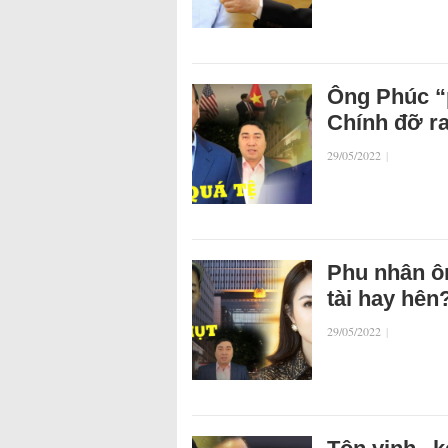
Ông Phúc “
Chính đỡ r
29/05/2022
|
Phu nhân ôn
tài hay hên
29/05/2022
|