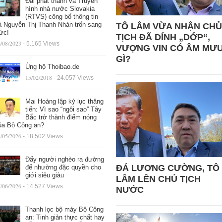
Đài phát thanh và Truyền
hình nhà nước Slovakia
(RTVS) công bố thông tin
à Nguyễn Thị Thanh Nhàn trốn sang
TÔ LÂM VỪA NHẬN CHỦ
ức!
TỊCH ĐÃ DÍNH „DỚP“,
/08/2023
- 5.165 Views
VƯỢNG VIN CÓ ÂM MƯ
GÌ?
Ủng hộ Thoibao.de
15/02/2018
- 24.057 Views
Mai Hoàng lập kỷ lục thăng
tiến: Vì sao “ngôi sao” Tây
Bắc trở thành điểm nóng
ủa Bộ Công an?
/05/2026
- 18.502 Views
Đẩy người nghèo ra đường
ĐÁ LƯƠNG CƯỜNG, TÔ
để nhường đặc quyền cho
giới siêu giàu
LÂM LÊN CHỦ TỊCH
/06/2026
- 14.527 Views
NƯỚC
Thanh lọc bộ máy Bộ Công
an: Tinh giản thực chất hay