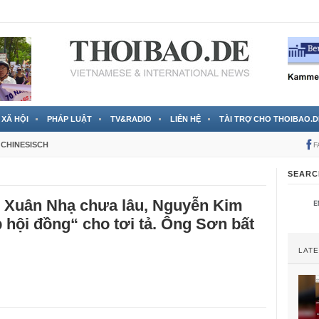
 đã được chính thức xác nhận
3 Jahren ago
XÃ HỘI
PHÁP LUẬT
TV&RADIO
LIÊN HỆ
TÀI TRỢ CHO THOIBAO.D
CHINESISCH
F
SEARC
 Xuân Nhạ chưa lâu, Nguyễn Kim
 hội đồng“ cho tơi tả. Ông Sơn bất
LAT