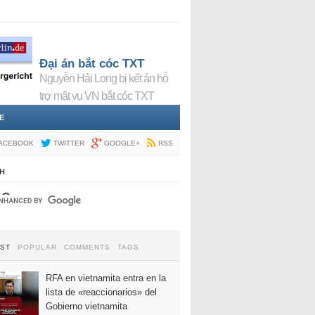
Đại án bắt cóc TXT
Nguyễn Hải Long bị kết án hỗ
trợ mật vụ VN bắt cóc TXT
E
ACEBOOK
TWITTER
GOOGLE+
RSS
H
EST
POPULAR
COMMENTS
TAGS
RFA en vietnamita entra en la
lista de «reaccionarios» del
Gobierno vietnamita