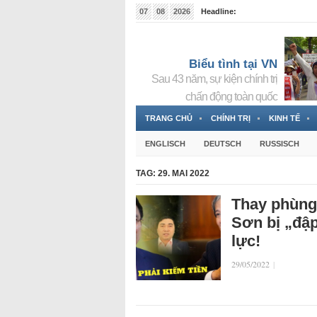
07
08
2026
Headline:
Tin bà Nguyễn Thị Thanh Nhàn đang ẩn náu tại Đức
Biểu tình tại VN
Sau 43 năm, sự kiện chính trị
chấn động toàn quốc
TRANG CHỦ
CHÍNH TRỊ
KINH TẾ
ENGLISCH
DEUTSCH
RUSSISCH
TAG:
29. MAI 2022
Thay phùng
Sơn bị „đập
lực!
29/05/2022
|