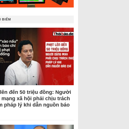
 BIẾM
 lên đến 50 triệu đồng: Người
 mạng xã hội phải chịu trách
m pháp lý khi dẫn nguồn báo