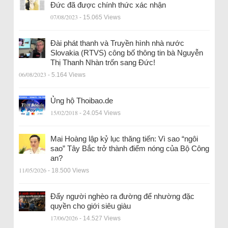
Đức đã được chính thức xác nhận
07/08/2023
- 15.065 Views
Đài phát thanh và Truyền hình nhà nước
Slovakia (RTVS) công bố thông tin bà Nguyễn
Thị Thanh Nhàn trốn sang Đức!
06/08/2023
- 5.164 Views
Ủng hộ Thoibao.de
15/02/2018
- 24.054 Views
Mai Hoàng lập kỷ lục thăng tiến: Vì sao “ngôi
sao” Tây Bắc trở thành điểm nóng của Bộ Công
an?
11/05/2026
- 18.500 Views
Đẩy người nghèo ra đường để nhường đặc
quyền cho giới siêu giàu
17/06/2026
- 14.527 Views