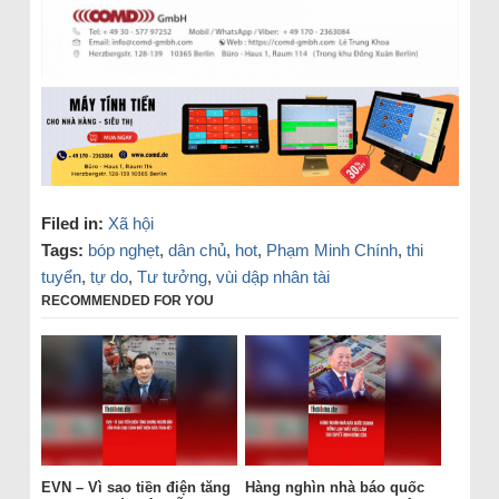
Filed in:
Xã hội
Tags:
bóp nghẹt
,
dân chủ
,
hot
,
Phạm Minh Chính
,
thi
tuyển
,
tự do
,
Tư tưởng
,
vùi dập nhân tài
RECOMMENDED FOR YOU
EVN – Vì sao tiền điện tăng
Hàng nghìn nhà báo quốc