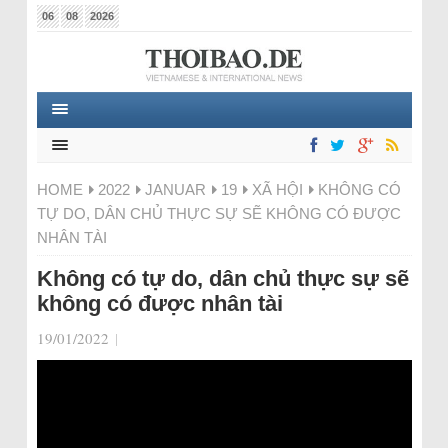
06
08
2026
HOME
2022
JANUAR
19
XÃ HỘI
KHÔNG CÓ
TỰ DO, DÂN CHỦ THỰC SỰ SẼ KHÔNG CÓ ĐƯỢC
NHÂN TÀI
Không có tự do, dân chủ thực sự sẽ
không có được nhân tài
19/01/2022
|