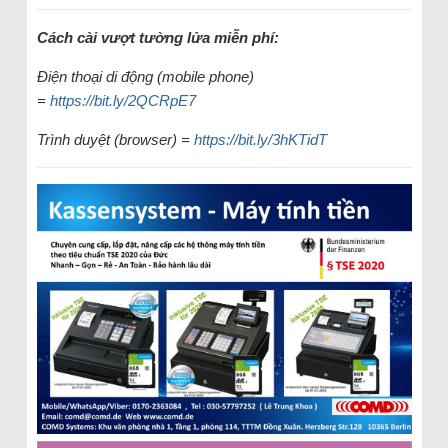
Cách cài vượt tường lửa miễn phí:
Điện thoại di động (mobile phone)
=
https://bit.ly/2QCRpE7
Trình duyệt (browser) =
https://bit.ly/3hKTidT