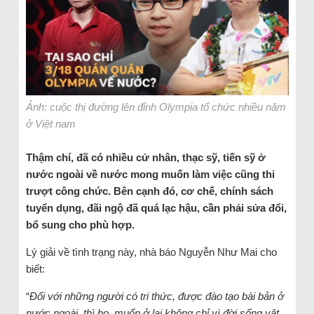
Ảnh: cuộc thị đường lên đỉnh Olympia tổ chức nhiều năm
ở Việt nam
Thậm chí, đã có nhiều cử nhân, thạc sỹ, tiến sỹ ở
nước ngoài về nước mong muốn làm việc cũng thi
trượt công chức. Bên cạnh đó, cơ chế, chính sách
tuyển dụng, đãi ngộ đã quá lạc hậu, cần phải sửa đổi,
bổ sung cho phù hợp.
Lý giải về tình trạng này, nhà báo Nguyễn Như Mai cho
biết:
“
Đối với những người có tri thức, được đào tạo bài bản ở
nước ngoài, thì họ muốn ở lại không chỉ vì đời sống vật