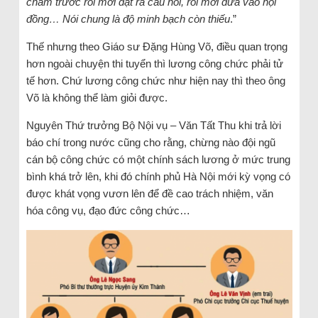
chấm trước rồi mới đặt ra câu hỏi, rồi mới đưa vào hội
đồng… Nói chung là độ minh bạch còn thiếu
.”
Thế nhưng theo Giáo sư Đặng Hùng Võ, điều quan trọng
hơn ngoài chuyện thi tuyển thì lương công chức phải tử
tế hơn. Chứ lương công chức như hiện nay thì theo ông
Võ là không thể làm giỏi được.
Nguyên Thứ trưởng Bộ Nội vụ – Văn Tất Thu khi trả lời
báo chí trong nước cũng cho rằng, chừng nào đội ngũ
cán bộ công chức có một chính sách lương ở mức trung
bình khá trở lên, khi đó chính phủ Hà Nội mới kỳ vọng có
được khát vọng vươn lên để đề cao trách nhiệm, văn
hóa công vụ, đạo đức công chức…