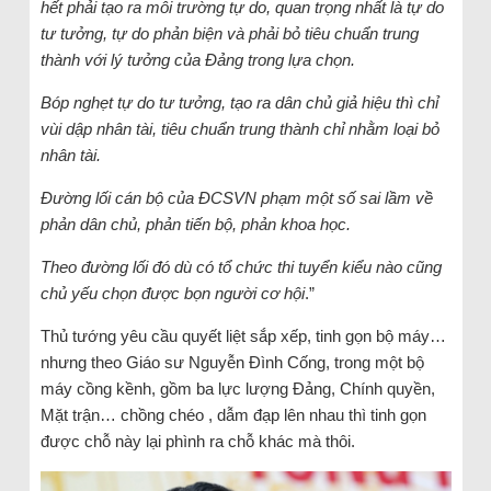
hết phải tạo ra môi trường tự do, quan trọng nhất là tự do
tư tưởng, tự do phản biện và phải bỏ tiêu chuẩn trung
thành với lý tưởng của Đảng trong lựa chọn.
Bóp nghẹt tự do tư tưởng, tạo ra dân chủ giả hiệu thì chỉ
vùi dập nhân tài, tiêu chuẩn trung thành chỉ nhằm loại bỏ
nhân tài.
Đường lối cán bộ của ĐCSVN phạm một số sai lầm về
phản dân chủ, phản tiến bộ, phản khoa học.
Theo đường lối đó dù có tổ chức thi tuyển kiểu nào cũng
chủ yếu chọn được bọn người cơ hội
.”
Thủ tướng yêu cầu quyết liệt sắp xếp, tinh gọn bộ máy…
nhưng theo Giáo sư Nguyễn Đình Cống, trong một bộ
máy cồng kềnh, gồm ba lực lượng Đảng, Chính quyền,
Mặt trận… chồng chéo , dẫm đạp lên nhau thì tinh gọn
được chỗ này lại phình ra chỗ khác mà thôi.