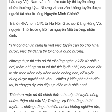
Lâu nay Việt Nam vẫn tổ chức các kỳ thi tuyển công
chức thường kỳ… Nhưng vì sao vẫn không tuyển được
người tài như lời ông Nguyễn Minh Chính?
Trả lời RFA hôm 14/1 từ Hà Nội, Giáo sư Đặng Hùng Võ,
nguyên Thứ trưởng Bộ Tài nguyên Môi trường, nhận
định:
“
Thi công chức cũng là một việc tuyển cán bộ cho Nhà
nước, việc thi đặt ra thì tôi cho là đúng hướng.
Nhưng thực thi của nó thì tôi cũng nghe ý kiến từ nhiều
nơi, thậm chí người ta có thể tiết lộ đầu bài, hay chăn dắt
trước theo kênh này kênh khác chẳng hạn, để tuyển
dụng được người nhà vào… Nhiều ý kiến phản ảnh đến
tai, là chuyện ấy vẫn tiếp tục diễn ra ở nhiều nơi.
Thành ra mặc dù đã chính thức có cuộc thi tuyển công
chức, thậm chí cấp Vụ Trưởng, Vụ Phó cũng có thi
tuyển…. những cũng có nhiều nơi thi không nghiêm túc,