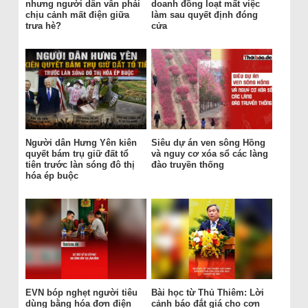
nhưng người dân vẫn phải
doanh đồng loạt mất việc
chịu cảnh mất điện giữa
làm sau quyết định đóng
trưa hè?
cửa
Người dân Hưng Yên kiên
Siêu dự án ven sông Hồng
quyết bám trụ giữ đất tổ
và nguy cơ xóa sổ các làng
tiên trước làn sóng đô thị
đào truyền thống
hóa ép buộc
EVN bóp nghẹt người tiêu
Bài học từ Thủ Thiêm: Lời
dùng bằng hóa đơn điện
cảnh báo đắt giá cho cơn