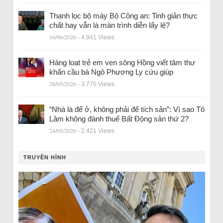
Thanh lọc bộ máy Bộ Công an: Tinh giản thực
chất hay vẫn là màn trình diễn lấy lệ?
16/06/2026
- 4.941 Views
Hàng loạt trẻ em ven sông Hồng viết tâm thư
khẩn cầu bà Ngô Phương Ly cứu giúp
28/05/2026
- 3.770 Views
“Nhà là để ở, không phải để tích sản”: Vì sao Tô
Lâm không đánh thuế Bất Động sản thứ 2?
24/05/2026
- 2.421 Views
TRUYỀN HÌNH