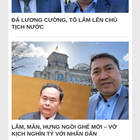
ĐÁ LƯƠNG CƯỜNG, TÔ LÂM LÊN CHỦ
TỊCH NƯỚC
LÂM, MẪN, HƯNG NGỒI GHẾ MỚI – VỞ
KỊCH NGHÌN TỶ VỚI NHÂN DÂN