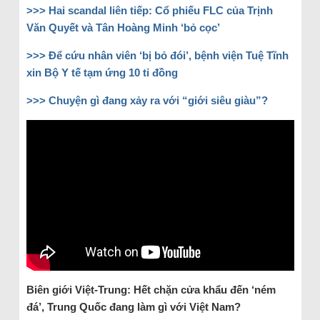
>>> Hai scandal liên tiếp: Cổ phiếu FLC của Trịnh
Văn Quyết và Tân Hoàng Minh ‘bỏ cọc’
>>> Để cứu nhân viên ‘bị bỏ đói’, bệnh viện Tuệ Tĩnh
xin Bộ Y tế tạm ứng 10 tỉ đồng
>>> Chuyện gì đang xảy ra với “giới siêu giàu”?
Biên giới Việt-Trung: Hết chặn cửa khẩu đến ‘ném
đá’, Trung Quốc đang làm gì với Việt Nam?