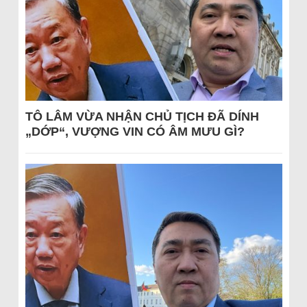
TÔ LÂM VỪA NHẬN CHỦ TỊCH ĐÃ DÍNH
„DỚP“, VƯỢNG VIN CÓ ÂM MƯU GÌ?