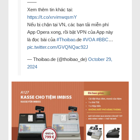
——
Xem thêm tin khác tại:
https://t.co/xrvimwqsmY
Nếu bị chặn tại VN, các bạn tải miễn phí
App Opera xong, rồi bật VPN của App này
là đọc bài của
#Thoibao
.de
#VOA
#BBC
…
pic.twitter.com/GVQNQac92J
— Thoibao.de (@thoibao_de)
October 29,
2024