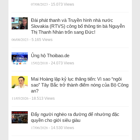
07/08/2023
- 15.073 Views
Đài phát thanh và Truyền hình nhà nước
Slovakia (RTVS) công bố thông tin bà Nguyễn
Thị Thanh Nhàn trốn sang Đức!
06/08/2023
- 5.165 Views
Ủng hộ Thoibao.de
15/02/2018
- 24.073 Views
Mai Hoàng lập kỷ lục thăng tiến: Vì sao “ngôi
sao” Tây Bắc trở thành điểm nóng của Bộ Công
an?
11/05/2026
- 18.513 Views
Đẩy người nghèo ra đường để nhường đặc
quyền cho giới siêu giàu
17/06/2026
- 14.530 Views