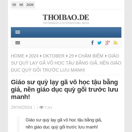
09
08
2026
HOME
2024
OKTOBER
29
CHÂM BIẾM
GIÁO
SƯ QUỲ LẠY GÃ VÔ HỌC TẬU BẰNG GIẢ, NỀN GIÁO
DỤC QUỲ GỐI TRƯỚC LƯU MANH!
Giáo sư quỳ lạy gã vô học tậu bằng
giả, nền giáo dục quỳ gối trước lưu
manh!
29/10/2024
|
|
7.311
Giáo sư quỳ lạy gã vô học tậu bằng giả,
nền giáo dục quỳ gối trước lưu manh!