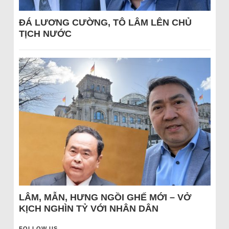
ĐÁ LƯƠNG CƯỜNG, TÔ LÂM LÊN CHỦ
TỊCH NƯỚC
LÂM, MẪN, HƯNG NGỒI GHẾ MỚI – VỞ
KỊCH NGHÌN TỶ VỚI NHÂN DÂN
FOLLOW US