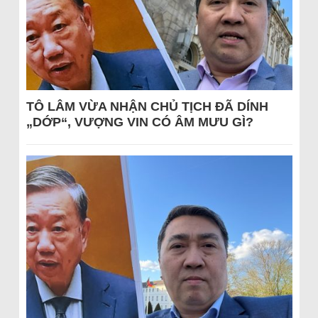
TÔ LÂM VỪA NHẬN CHỦ TỊCH ĐÃ DÍNH
„DỚP“, VƯỢNG VIN CÓ ÂM MƯU GÌ?