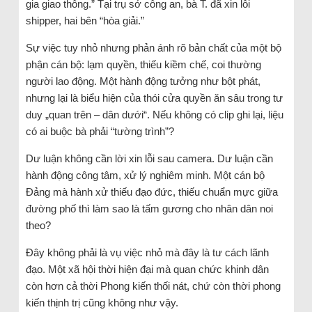
gia giao thông.” Tại trụ sở công an, bà T. đã xin lỗi
shipper, hai bên “hòa giải.”
Sự việc tuy nhỏ nhưng phản ánh rõ bản chất của một bộ
phận cán bộ: lạm quyền, thiếu kiềm chế, coi thường
người lao động. Một hành động tưởng như bột phát,
nhưng lại là biểu hiện của thói cửa quyền ăn sâu trong tư
duy „quan trên – dân dưới“. Nếu không có clip ghi lại, liệu
có ai buộc bà phải “tường trình”?
Dư luận không cần lời xin lỗi sau camera. Dư luận cần
hành động công tâm, xử lý nghiêm minh. Một cán bộ
Đảng mà hành xử thiếu đạo đức, thiếu chuẩn mực giữa
đường phố thì làm sao là tấm gương cho nhân dân noi
theo?
Đây không phải là vụ việc nhỏ mà đây là tư cách lãnh
đạo. Một xã hội thời hiện đại mà quan chức khinh dân
còn hơn cả thời Phong kiến thối nát, chứ còn thời phong
kiến thịnh trị cũng không như vậy.