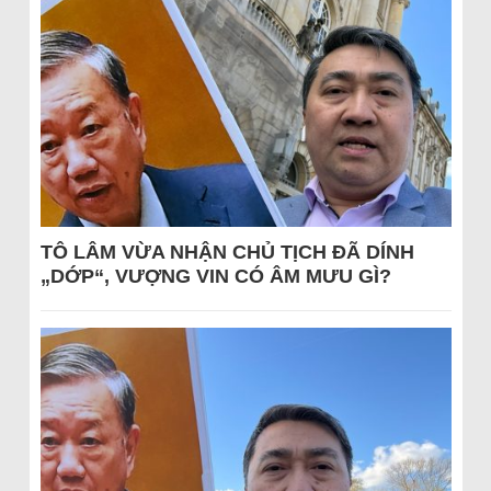
TÔ LÂM VỪA NHẬN CHỦ TỊCH ĐÃ DÍNH
„DỚP“, VƯỢNG VIN CÓ ÂM MƯU GÌ?