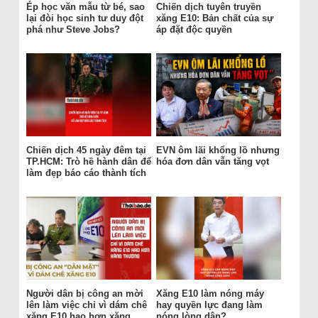
Ép học văn mẫu từ bé, sao
Chiến dịch tuyên truyền
lại đòi học sinh tư duy đột
xăng E10: Bản chất của sự
phá như Steve Jobs?
áp đặt độc quyền
Chiến dịch 45 ngày đêm tại
EVN ôm lãi khổng lồ nhưng
TP.HCM: Trò hề hành dân để
hóa đơn dân vẫn tăng vọt
làm đẹp báo cáo thành tích
Người dân bị công an mời
Xăng E10 làm nóng máy
lên làm việc chỉ vì dám chê
hay quyền lực đang làm
xăng E10 hao hơn xăng
nóng lòng dân?