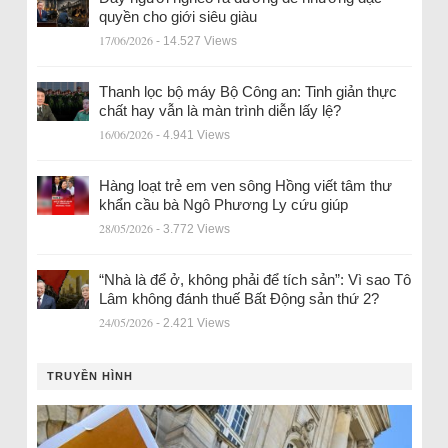
quyền cho giới siêu giàu
17/06/2026
- 14.527 Views
Thanh lọc bộ máy Bộ Công an: Tinh giản thực
chất hay vẫn là màn trình diễn lấy lệ?
16/06/2026
- 4.941 Views
Hàng loạt trẻ em ven sông Hồng viết tâm thư
khẩn cầu bà Ngô Phương Ly cứu giúp
28/05/2026
- 3.772 Views
“Nhà là để ở, không phải để tích sản”: Vì sao Tô
Lâm không đánh thuế Bất Động sản thứ 2?
24/05/2026
- 2.421 Views
TRUYỀN HÌNH