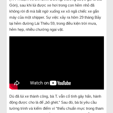
Gòn), sau khi lùi được xe hơi trong con hẻm nhỏ đã
không rời đi mà bất ngờ xuống xe xô ngã chiếc xe gắn
máy của một shipper. Sự việc xảy ra hôm 29 tháng Bảy
tại hẻm đường Lái Thiêu 59, trong điều kiện trời mưa,
hẻm hẹp, nhiều chướng ngại vật.
Dù đã lùi xe thành công, bà T. vẫn cố tình gây hấn, hành
động được cho là để „bõ ghét.“ Sau đó, bà bị yêu cầu
tường trình và kiểm điểm vì “thiếu chuẩn mực trong tham