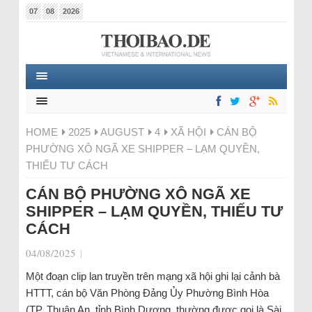
07
08
2026
HOME
2025
AUGUST
4
XÃ HỘI
CÁN BỘ
PHƯỜNG XÔ NGÃ XE SHIPPER – LẠM QUYỀN,
THIẾU TƯ CÁCH
CÁN BỘ PHƯỜNG XÔ NGÃ XE
SHIPPER – LẠM QUYỀN, THIẾU TƯ
CÁCH
04/08/2025
|
Một đoạn clip lan truyền trên mạng xã hội ghi lại cảnh bà
HTTT, cán bộ Văn Phòng Đảng Ủy Phường Bình Hòa
(TP. Thuận An, tỉnh Bình Dương, thường được gọi là Sài