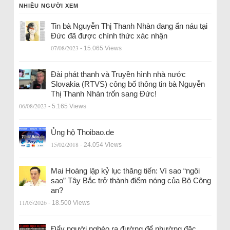
NHIỀU NGƯỜI XEM
Tin bà Nguyễn Thị Thanh Nhàn đang ẩn náu tại
Đức đã được chính thức xác nhận
07/08/2023
- 15.065 Views
Đài phát thanh và Truyền hình nhà nước
Slovakia (RTVS) công bố thông tin bà Nguyễn
Thị Thanh Nhàn trốn sang Đức!
06/08/2023
- 5.165 Views
Ủng hộ Thoibao.de
15/02/2018
- 24.054 Views
Mai Hoàng lập kỷ lục thăng tiến: Vì sao “ngôi
sao” Tây Bắc trở thành điểm nóng của Bộ Công
an?
11/05/2026
- 18.500 Views
Đẩy người nghèo ra đường để nhường đặc