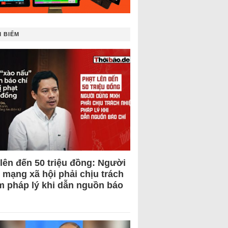
 BIẾM
 lên đến 50 triệu đồng: Người
 mạng xã hội phải chịu trách
m pháp lý khi dẫn nguồn báo