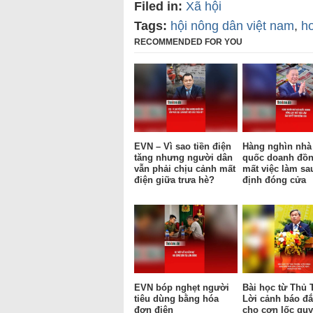
Filed in:
Xã hội
Tags:
hội nông dân việt nam
,
ho
RECOMMENDED FOR YOU
EVN – Vì sao tiền điện
Hàng nghìn nhà
tăng nhưng người dân
quốc doanh đồn
vẫn phải chịu cảnh mất
mất việc làm sa
điện giữa trưa hè?
định đóng cửa
EVN bóp nghẹt người
Bài học từ Thủ 
tiêu dùng bằng hóa
Lời cảnh báo đắ
đơn điện
cho cơn lốc qu