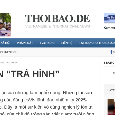
 đã được chính thức xác nhận
3 Jahren ago
XÃ HỘI
PHÁP LUẬT
TV&RADIO
LIÊN HỆ
TÀI TRỢ CHO THOIBAO.D
CHINESISCH
F
ÂN “TRÁ HÌNH”
SEARC
 “TRÁ HÌNH”
LAT
hội của những làm nghề nông. Nhưng tại sao
ng của đảng csVN lãnh đạo nhiệm kỳ 2025-
 Đây là một sự kiện vô cùng nghịch lý tồn tại
ã hội của chế độ Cộng sản Việt Nam: “Hội Nông