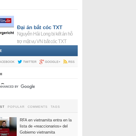
Đại án bắt cóc TXT
Nguyễn Hải Long bị kết án hỗ
trợ mật vụ VN bắt cóc TXT
E
ACEBOOK
TWITTER
GOOGLE+
RSS
H
EST
POPULAR
COMMENTS
TAGS
RFA en vietnamita entra en la
lista de «reaccionarios» del
Gobierno vietnamita