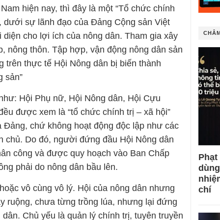
 Nam hiện nay, thì đây là một “Tổ chức chính
ân, dưới sự lãnh đạo của Đảng Cộng sản Việt
CHÂM
diện cho lợi ích của nông dân. Tham gia xây
p, nông thôn. Tập hợp, vận động nông dân sản
 trên thực tế Hội Nông dân bị biến thành
g sản”
 như: Hội Phụ nữ, Hội Nông dân, Hội Cựu
ều được xem là “tổ chức chính trị – xã hội”
ủa Đảng, chứ không hoạt động độc lập như các
n chủ. Do đó, người đứng đầu Hội Nông dân
hân công và được quy hoạch vào Ban Chấp
Phạt
ng phải do nông dân bầu lên.
dùng
nhiệ
hoặc vô cùng vô lý. Hội của nông dân nhưng
chí
y ruộng, chưa từng trồng lúa, nhưng lại đứng
 dân. Chủ yếu là quản lý chính trị, tuyên truyền