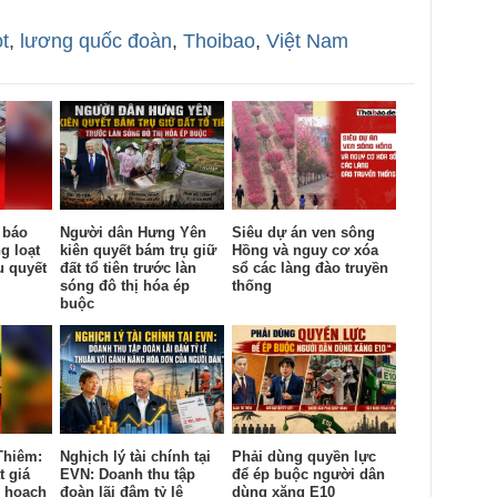
t
,
lương quốc đoàn
,
Thoibao
,
Việt Nam
 báo
Người dân Hưng Yên
Siêu dự án ven sông
g loạt
kiên quyết bám trụ giữ
Hồng và nguy cơ xóa
u quyết
đất tổ tiên trước làn
sổ các làng đào truyền
sóng đô thị hóa ép
thống
buộc
Thiêm:
Nghịch lý tài chính tại
Phải dùng quyền lực
t giá
EVN: Doanh thu tập
để ép buộc người dân
y hoạch
đoàn lãi đậm tỷ lệ
dùng xăng E10