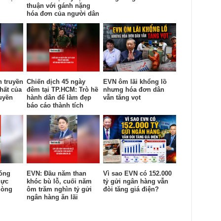
thuận với gánh nặng
hóa đơn của người dân
n truyền
Chiến dịch 45 ngày
EVN ôm lãi khổng lồ
hất của
đêm tại TP.HCM: Trò hề
nhưng hóa đơn dân
uyền
hành dân để làm đẹp
vẫn tăng vọt
báo cáo thành tích
óng
EVN: Đầu năm than
Vì sao EVN có 152.000
lực
khóc bù lỗ, cuối năm
tỷ gửi ngân hàng vẫn
lòng
ôm trăm nghìn tỷ gửi
đòi tăng giá điện?
ngân hàng ăn lãi