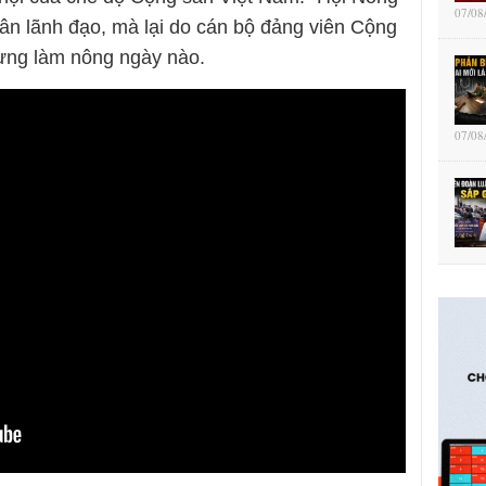
07/08
ân lãnh đạo, mà lại do cán bộ đảng viên Cộng
ừng làm nông ngày nào.
07/08