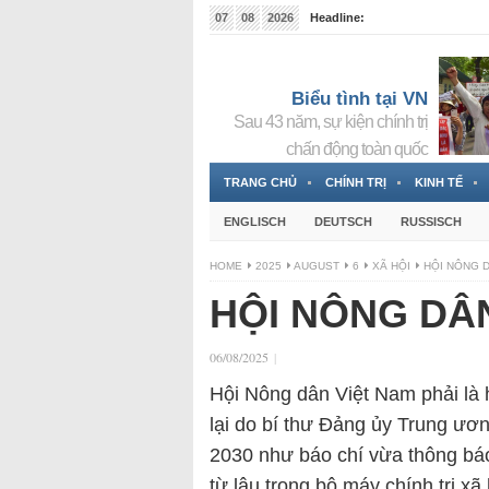
07
08
2026
Headline:
Tin bà Nguyễn Thị Thanh Nhàn đang ẩn náu tại Đức
Biểu tình tại VN
Sau 43 năm, sự kiện chính trị
chấn động toàn quốc
TRANG CHỦ
CHÍNH TRỊ
KINH TẾ
ENGLISCH
DEUTSCH
RUSSISCH
HOME
2025
AUGUST
6
XÃ HỘI
HỘI NÔNG D
HỘI NÔNG DÂN
06/08/2025
|
Hội Nông dân Việt Nam phải là 
lại do bí thư Đảng ủy Trung ươ
2030 như báo chí vừa thông báo.
từ lâu trong bộ máy chính trị x