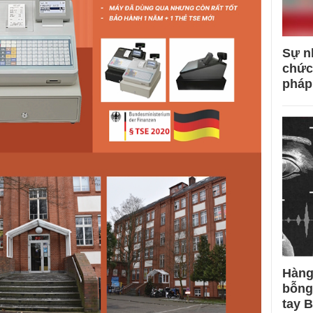
Sự n
chức
pháp
Hàng
bỗng
tay 