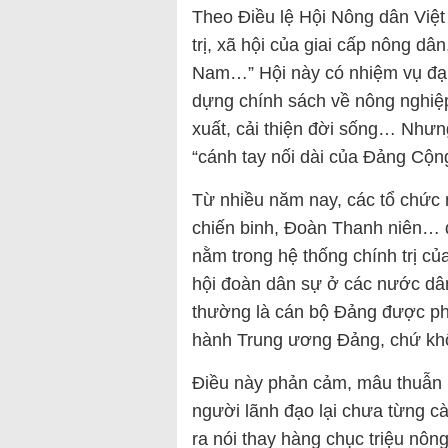
Theo Điều lệ Hội Nông dân Việt
trị, xã hội của giai cấp nông d
Nam…” Hội này có nhiệm vụ đại 
dựng chính sách về nông nghiệ
xuất, cải thiện đời sống… Nhưng
“cánh tay nối dài của Đảng Cộn
Từ nhiều năm nay, các tổ chức
chiến binh, Đoàn Thanh niên… đ
nằm trong hệ thống chính trị c
hội đoàn dân sự ở các nước dâ
thường là cán bộ Đảng được p
hành Trung ương Đảng, chứ khô
Điều này phản cảm, mâu thuẫn 
người lãnh đạo lại chưa từng cà
ra nói thay hàng chục triệu nông