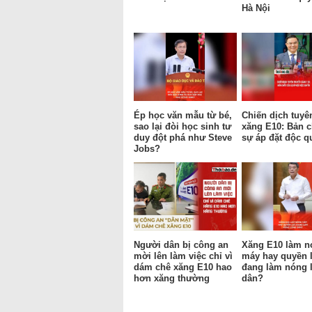
Hà Nội
Ép học văn mẫu từ bé,
Chiến dịch tuyê
sao lại đòi học sinh tư
xăng E10: Bản c
duy đột phá như Steve
sự áp đặt độc q
Jobs?
Người dân bị công an
Xăng E10 làm n
mời lên làm việc chỉ vì
máy hay quyền 
dám chê xăng E10 hao
đang làm nóng 
hơn xăng thường
dân?