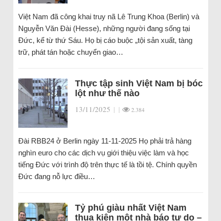
Việt Nam đã công khai truy nã Lê Trung Khoa (Berlin) và
Nguyễn Văn Đài (Hesse), những người đang sống tại
Đức, kể từ thứ Sáu. Họ bị cáo buộc „tội sản xuất, tàng
trữ, phát tán hoặc chuyển giao…
Thực tập sinh Việt Nam bị bóc
lột như thế nào
13/11/2025
|
|
2.384
Đài RBB24 ở Berlin ngày 11-11-2025 Họ phải trả hàng
nghìn euro cho các dịch vụ giới thiệu việc làm và học
tiếng Đức với trình độ trên thực tế là tồi tệ. Chính quyền
Đức đang nỗ lực điều…
Tỷ phú giàu nhất Việt Nam
thua kiện một nhà báo tự do –