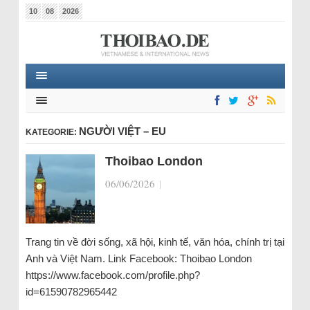
10
08
2026
NGƯỜI VIỆT – EU
KATEGORIE:
Thoibao London
06/06/2026
|
Trang tin về đời sống, xã hội, kinh tế, văn hóa, chính trị tại
Anh và Việt Nam. Link Facebook: Thoibao London
https://www.facebook.com/profile.php?
id=61590782965442