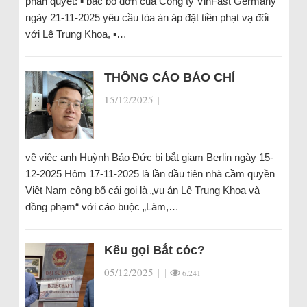
phán quyết: ▪︎ bác bỏ đơn của Công ty VinFast Germany
ngày 21-11-2025 yêu cầu tòa án áp đặt tiền phạt vạ đối
với Lê Trung Khoa, ▪︎…
THÔNG CÁO BÁO CHÍ
15/12/2025
|
về việc anh Huỳnh Bảo Đức bị bắt giam Berlin ngày 15-
12-2025 Hôm 17-11-2025 là lần đầu tiên nhà cầm quyền
Việt Nam công bố cái gọi là „vụ án Lê Trung Khoa và
đồng phạm“ với cáo buộc „Làm,…
Kêu gọi Bắt cóc?
05/12/2025
|
|
6.241