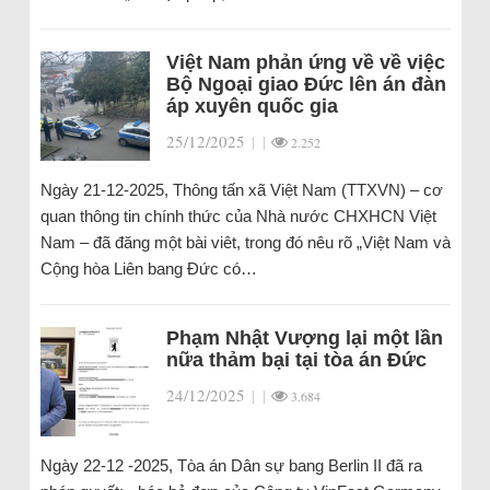
Việt Nam phản ứng về về việc
Bộ Ngoại giao Đức lên án đàn
áp xuyên quốc gia
25/12/2025
|
|
2.252
Ngày 21-12-2025, Thông tấn xã Việt Nam (TTXVN) – cơ
quan thông tin chính thức của Nhà nước CHXHCN Việt
Nam – đã đăng một bài viêt, trong đó nêu rõ „Việt Nam và
Cộng hòa Liên bang Đức có…
Phạm Nhật Vượng lại một lần
nữa thảm bại tại tòa án Đức
24/12/2025
|
|
3.684
Ngày 22-12 -2025, Tòa án Dân sự bang Berlin II đã ra