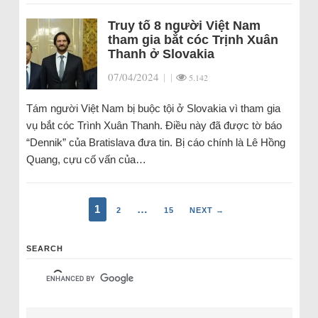
Truy tố 8 người Việt Nam
tham gia bắt cóc Trịnh Xuân
Thanh ở Slovakia
07/04/2024
|
|
5.142
Tám người Việt Nam bị buộc tội ở Slovakia vì tham gia
vụ bắt cóc Trình Xuân Thanh. Điều này đã được tờ báo
“Dennik” của Bratislava đưa tin. Bị cáo chính là Lê Hồng
Quang, cựu cố vấn của…
1
…
2
15
NEXT →
SEARCH