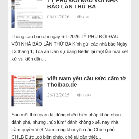
TỶ PHÚ ĐỐI ĐẦU VỚI NHÀ
BÁO LẦN THỨ BA
06/01/2026
|
|
4.761
Thông cáo báo chí ngày 6-1-2026 TỶ PHÚ ĐỐI ĐẦU
VỚI NHÀ BÁO LẦN THỨ BA Kính gửi các nhà báo Ngày
13 tháng 1, Tòa án Dân sự bang Berlin lại một lần nữa xét
xử vụ kiện dân…
Việt Nam yêu cầu Đức cấm tờ
Thoibao.de
26/12/2025
|
|
3.694
Sau một thời gian dài dùng nhiều biện pháp khác nhau
đánh phá, nhưng „núp lùm“ đánh không xuể, nay nhà
cầm quyền Việt Nam công khai yêu cầu Chính phủ
CHLB Đức „có biện pháp, chế tài cần thiết…