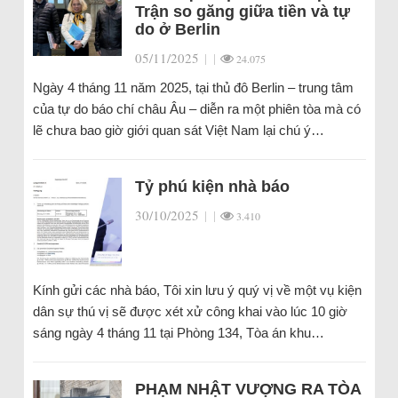
Trận so găng giữa tiền và tự
do ở Berlin
05/11/2025
|
|
24.075
Ngày 4 tháng 11 năm 2025, tại thủ đô Berlin – trung tâm
của tự do báo chí châu Âu – diễn ra một phiên tòa mà có
lẽ chưa bao giờ giới quan sát Việt Nam lại chú ý…
Tỷ phú kiện nhà báo
30/10/2025
|
|
3.410
Kính gửi các nhà báo, Tôi xin lưu ý quý vị về một vụ kiện
dân sự thú vị sẽ được xét xử công khai vào lúc 10 giờ
sáng ngày 4 tháng 11 tại Phòng 134, Tòa án khu…
PHẠM NHẬT VƯỢNG RA TÒA