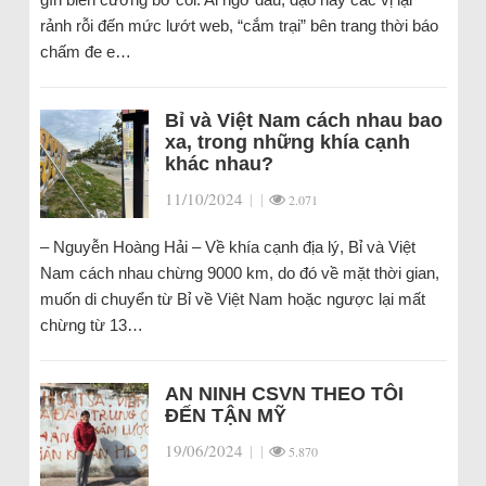
rảnh rỗi đến mức lướt web, “cắm trại” bên trang thời báo
chấm đe e…
Bỉ và Việt Nam cách nhau bao
xa, trong những khía cạnh
khác nhau?
11/10/2024
|
|
2.071
– Nguyễn Hoàng Hải – Về khía cạnh địa lý, Bỉ và Việt
Nam cách nhau chừng 9000 km, do đó về mặt thời gian,
muốn di chuyển từ Bỉ về Việt Nam hoặc ngược lại mất
chừng từ 13…
AN NINH CSVN THEO TÔI
ĐẾN TẬN MỸ
19/06/2024
|
|
5.870