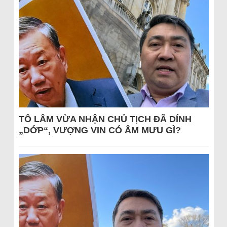
TÔ LÂM VỪA NHẬN CHỦ TỊCH ĐÃ DÍNH
„DỚP“, VƯỢNG VIN CÓ ÂM MƯU GÌ?