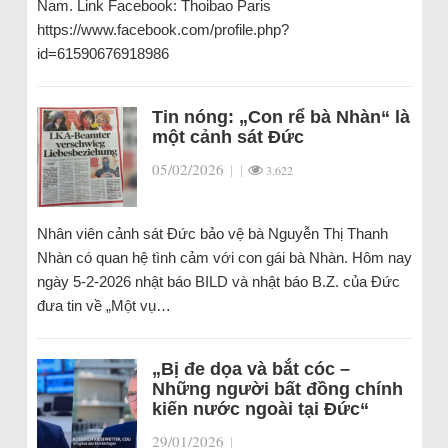
Nam. Link Facebook: Thoibao Paris
https://www.facebook.com/profile.php?
id=61590676918986
Tin nóng: „Con rể bà Nhàn“ là
một cảnh sát Đức
05/02/2026
|
|
3.622
Nhân viên cảnh sát Đức bảo vệ bà Nguyễn Thị Thanh
Nhàn có quan hệ tình cảm với con gái bà Nhàn. Hôm nay
ngày 5-2-2026 nhật báo BILD và nhật báo B.Z. của Đức
đưa tin về „Một vụ…
„Bị đe dọa và bắt cóc –
Những người bất đồng chính
kiến nước ngoài tại Đức“
29/01/2026
|