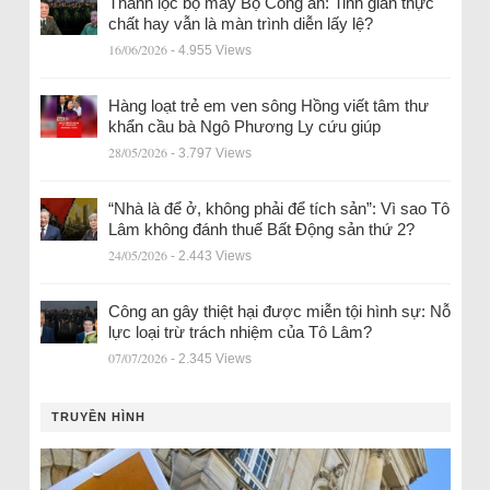
Thanh lọc bộ máy Bộ Công an: Tinh giản thực
chất hay vẫn là màn trình diễn lấy lệ?
16/06/2026
- 4.955 Views
Hàng loạt trẻ em ven sông Hồng viết tâm thư
khẩn cầu bà Ngô Phương Ly cứu giúp
28/05/2026
- 3.797 Views
“Nhà là để ở, không phải để tích sản”: Vì sao Tô
Lâm không đánh thuế Bất Động sản thứ 2?
24/05/2026
- 2.443 Views
Công an gây thiệt hại được miễn tội hình sự: Nỗ
lực loại trừ trách nhiệm của Tô Lâm?
07/07/2026
- 2.345 Views
TRUYỀN HÌNH