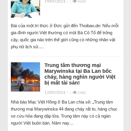
19/05/2024
|
|
9.019
Bài của một trí thức ở Đức gửi đến Thoibao.de: Nếu mỗi
gia đình người Việt thường có một Bà Cô Tổ để trông
cậy, quốc gia nào trên thế giới cũng có những nhân vật
phụ nữ lịch sử.…
Trung tâm thương mại
Marywinska tại Ba Lan bốc
cháy, hàng nghìn người Việt
bị mất tài sản!
12/05/2024
|
|
2.002
Nhà báo Mạc Việt Hồng ở Ba Lan chia sẻ: „Trung tâm
thương mại Marywinska 44 đang cháy rất to, hàng chục
xe cứu hỏa đang dập lửa. Trung tâm này có cả ngàn
người Việt buôn bán. Năm nay…