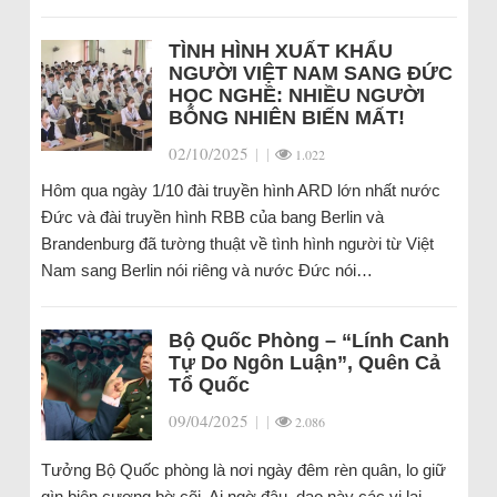
TÌNH HÌNH XUẤT KHẨU
NGƯỜI VIỆT NAM SANG ĐỨC
HỌC NGHỀ: NHIỀU NGƯỜI
BỖNG NHIÊN BIẾN MẤT!
02/10/2025
|
|
1.022
Hôm qua ngày 1/10 đài truyền hình ARD lớn nhất nước
Đức và đài truyền hình RBB của bang Berlin và
Brandenburg đã tường thuật về tình hình người từ Việt
Nam sang Berlin nói riêng và nước Đức nói…
Bộ Quốc Phòng – “Lính Canh
Tự Do Ngôn Luận”, Quên Cả
Tổ Quốc
09/04/2025
|
|
2.086
Tưởng Bộ Quốc phòng là nơi ngày đêm rèn quân, lo giữ
gìn biên cương bờ cõi. Ai ngờ đâu, dạo này các vị lại