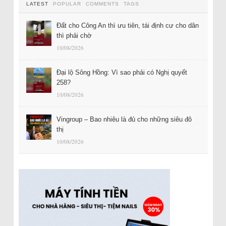
LATEST
POPULAR
COMMENTS
TAGS
Đất cho Công An thì ưu tiên, tái định cư cho dân
thì phải chờ
10/08/2026
Đại lộ Sông Hồng: Vì sao phải có Nghị quyết
258?
10/08/2026
Vingroup – Bao nhiêu là đủ cho những siêu đô
thị
10/08/2026