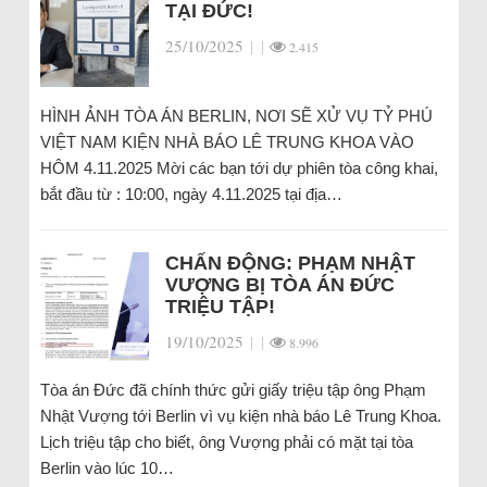
TẠI ĐỨC!
25/10/2025
|
|
2.415
HÌNH ẢNH TÒA ÁN BERLIN, NƠI SẼ XỬ VỤ TỶ PHÚ
VIỆT NAM KIỆN NHÀ BÁO LÊ TRUNG KHOA VÀO
HÔM 4.11.2025 Mời các bạn tới dự phiên tòa công khai,
bắt đầu từ : 10:00, ngày 4.11.2025 tại địa…
CHẤN ĐỘNG: PHẠM NHẬT
VƯỢNG BỊ TÒA ÁN ĐỨC
TRIỆU TẬP!
19/10/2025
|
|
8.996
Tòa án Đức đã chính thức gửi giấy triệu tập ông Phạm
Nhật Vượng tới Berlin vì vụ kiện nhà báo Lê Trung Khoa.
Lịch triệu tập cho biết, ông Vượng phải có mặt tại tòa
Berlin vào lúc 10…