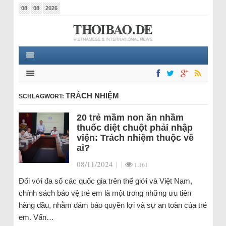
08
08
2026
TRÁCH NHIỆM
SCHLAGWORT:
20 trẻ mầm non ăn nhầm
thuốc diệt chuột phải nhập
viện: Trách nhiệm thuộc về
ai?
08/11/2024
|
|
1.161
Đối với đa số các quốc gia trên thế giới và Việt Nam,
chính sách bảo vệ trẻ em là một trong những ưu tiên
hàng đầu, nhằm đảm bảo quyền lợi và sự an toàn của trẻ
em. Vấn…