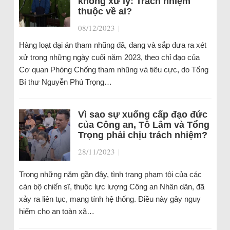
không xử lý: Trách nhiệm
thuộc về ai?
08/12/2023
|
Hàng loạt đại án tham nhũng đã, đang và sắp đưa ra xét
xử trong những ngày cuối năm 2023, theo chỉ đạo của
Cơ quan Phòng Chống tham nhũng và tiêu cực, do Tổng
Bí thư Nguyễn Phú Trọng…
Vì sao sự xuống cấp đạo đức
của Công an, Tô Lâm và Tổng
Trọng phải chịu trách nhiệm?
28/11/2023
|
Trong những năm gần đây, tình trạng phạm tội của các
cán bộ chiến sĩ, thuộc lực lượng Công an Nhân dân, đã
xảy ra liên tục, mang tính hệ thống. Điều này gây nguy
hiểm cho an toàn xã…