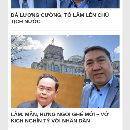
ĐÁ LƯƠNG CƯỜNG, TÔ LÂM LÊN CHỦ
TỊCH NƯỚC
LÂM, MẪN, HƯNG NGỒI GHẾ MỚI – VỞ
KỊCH NGHÌN TỶ VỚI NHÂN DÂN