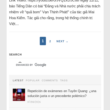
Link Video: https://youtu.be/G9VQ2xD5C68 Ngày 22/11,
báo Tiếng Dân có bài “Đảng và Nhà nước phải chịu trách
nhiệm về “quả bom” Vạn Thịnh Phát!” của tác giả Mai
Hoa Kiếm. Tác giả cho rằng, trong hệ thống chính trị
Việt…
1
2
NEXT →
SEARCH
LATEST
POPULAR
COMMENTS
TAGS
Repetición de exámenes en Tuyên Quang: ¿una
solución justa o un precedente polémico?
07/08/2026