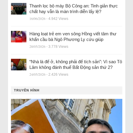
Thanh lọc bộ máy Bộ Công an: Tinh giản thực
chất hay vẫn là màn trình diễn lấy lệ?
16/06/2026
- 4.942 Views
Hàng loạt trẻ em ven sông Hồng viết tâm thư
khẩn cầu bà Ngô Phương Ly cứu giúp
28/05/2026
- 3.778 Views
“Nhà là để ở, không phải để tích sản”: Vì sao Tô
Lâm không đánh thuế Bất Động sản thứ 2?
24/05/2026
- 2.426 Views
TRUYỀN HÌNH