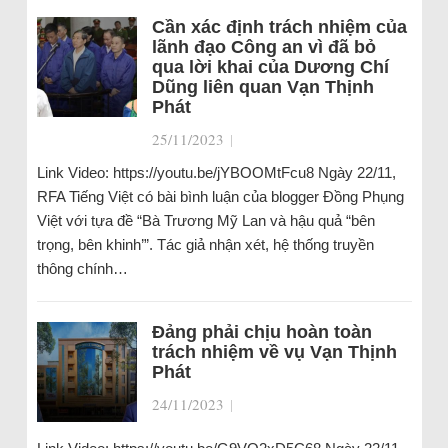
Cần xác định trách nhiệm của
lãnh đạo Công an vì đã bỏ
qua lời khai của Dương Chí
Dũng liên quan Vạn Thịnh
Phát
25/11/2023
|
Link Video: https://youtu.be/jYBOOMtFcu8 Ngày 22/11,
RFA Tiếng Việt có bài bình luận của blogger Đồng Phụng
Việt với tựa đề “Bà Trương Mỹ Lan và hậu quả “bên
trọng, bên khinh’”. Tác giả nhận xét, hệ thống truyền
thông chính…
Đảng phải chịu hoàn toàn
trách nhiệm về vụ Vạn Thịnh
Phát
24/11/2023
|