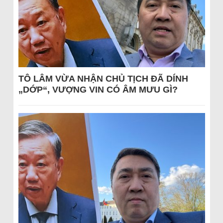
TÔ LÂM VỪA NHẬN CHỦ TỊCH ĐÃ DÍNH
„DỚP“, VƯỢNG VIN CÓ ÂM MƯU GÌ?