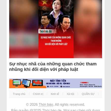
Sự nhục nhã của những quan chức tham
nhũng khi đối diện với pháp luật
Trang chủ
Chính trị
Kinh tế
Xã hội
QUÂN SỰ
© 2026
Thời báo
. All rights reserved.
Bản quyền @2025 Thời báo.de. Mọi sao chép nội dung