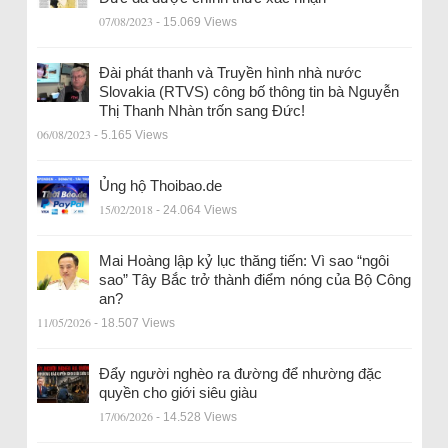
07/08/2023
- 15.069 Views
Đài phát thanh và Truyền hình nhà nước
Slovakia (RTVS) công bố thông tin bà Nguyễn
Thị Thanh Nhàn trốn sang Đức!
06/08/2023
- 5.165 Views
Ủng hộ Thoibao.de
15/02/2018
- 24.064 Views
Mai Hoàng lập kỷ lục thăng tiến: Vì sao “ngôi
sao” Tây Bắc trở thành điểm nóng của Bộ Công
an?
11/05/2026
- 18.507 Views
Đẩy người nghèo ra đường để nhường đặc
quyền cho giới siêu giàu
17/06/2026
- 14.528 Views