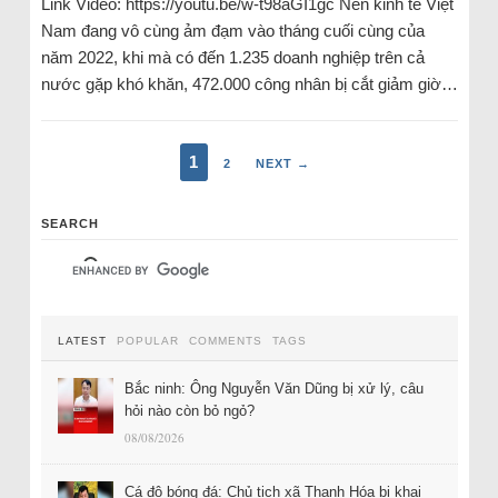
Link Video: https://youtu.be/w-t98aGI1gc Nền kinh tế Việt
Nam đang vô cùng ảm đạm vào tháng cuối cùng của
năm 2022, khi mà có đến 1.235 doanh nghiệp trên cả
nước gặp khó khăn, 472.000 công nhân bị cắt giảm giờ…
1
2
NEXT →
SEARCH
LATEST
POPULAR
COMMENTS
TAGS
Bắc ninh: Ông Nguyễn Văn Dũng bị xử lý, câu
hỏi nào còn bỏ ngỏ?
08/08/2026
Cá độ bóng đá: Chủ tịch xã Thanh Hóa bị khai