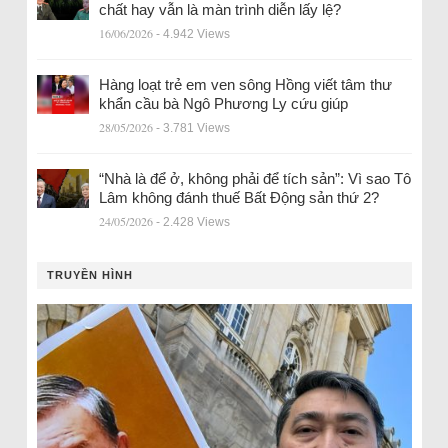
chất hay vẫn là màn trình diễn lấy lệ?
16/06/2026
- 4.942 Views
Hàng loạt trẻ em ven sông Hồng viết tâm thư
khẩn cầu bà Ngô Phương Ly cứu giúp
28/05/2026
- 3.781 Views
“Nhà là để ở, không phải để tích sản”: Vì sao Tô
Lâm không đánh thuế Bất Động sản thứ 2?
24/05/2026
- 2.428 Views
TRUYỀN HÌNH