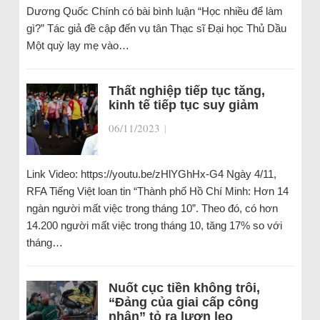
Dương Quốc Chính có bài bình luận “Học nhiều để làm
gì?” Tác giả đề cập đến vụ tân Thạc sĩ Đại học Thủ Dầu
Một quỳ lạy mẹ vào…
Thất nghiệp tiếp tục tăng,
kinh tế tiếp tục suy giảm
06/11/2023
|
Link Video: https://youtu.be/zHlYGhHx-G4 Ngày 4/11,
RFA Tiếng Việt loan tin “Thành phố Hồ Chí Minh: Hơn 14
ngàn người mất việc trong tháng 10”. Theo đó, có hơn
14.200 người mất việc trong tháng 10, tăng 17% so với
tháng…
Nuốt cục tiền không trôi,
“Đảng của giai cấp công
nhân” tỏ ra lươn lẹo