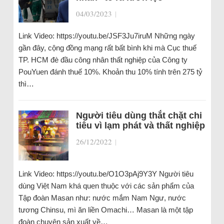
04/03/2023
|
Link Video: https://youtu.be/JSF3Ju7iruM Những ngày
gần đây, cộng đồng mạng rất bất bình khi mà Cục thuế
TP. HCM đè đầu công nhân thất nghiệp của Công ty
PouYuen đánh thuế 10%. Khoản thu 10% tính trên 275 tỷ
thì…
Người tiêu dùng thắt chặt chi
tiêu vì lạm phát và thất nghiệp
26/12/2022
|
Link Video: https://youtu.be/O1O3pAj9Y3Y Người tiêu
dùng Việt Nam khá quen thuộc với các sản phẩm của
Tập đoàn Masan như: nước mắm Nam Ngư, nước
tương Chinsu, mì ăn liền Omachi… Masan là một tập
đoàn chuyên sản xuất về…