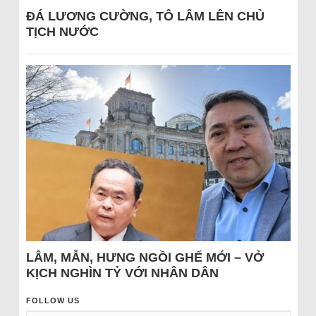
ĐÁ LƯƠNG CƯỜNG, TÔ LÂM LÊN CHỦ
TỊCH NƯỚC
LÂM, MẪN, HƯNG NGỒI GHẾ MỚI – VỞ
KỊCH NGHÌN TỶ VỚI NHÂN DÂN
FOLLOW US