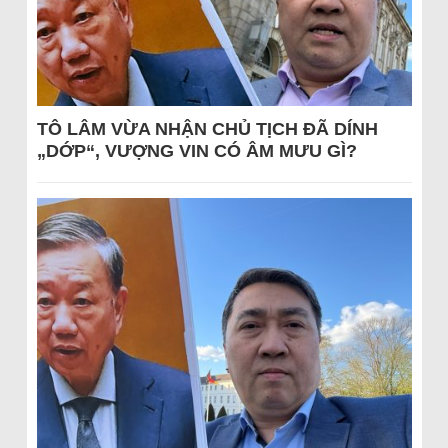
TÔ LÂM VỪA NHẬN CHỦ TỊCH ĐÃ DÍNH
„DỚP“, VƯỢNG VIN CÓ ÂM MƯU GÌ?