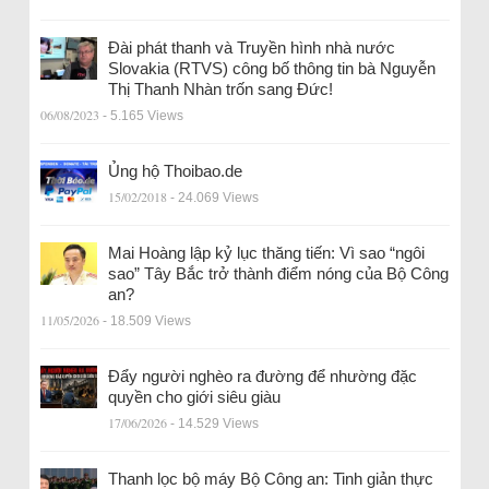
Đài phát thanh và Truyền hình nhà nước
Slovakia (RTVS) công bố thông tin bà Nguyễn
Thị Thanh Nhàn trốn sang Đức!
06/08/2023
- 5.165 Views
Ủng hộ Thoibao.de
15/02/2018
- 24.069 Views
Mai Hoàng lập kỷ lục thăng tiến: Vì sao “ngôi
sao” Tây Bắc trở thành điểm nóng của Bộ Công
an?
11/05/2026
- 18.509 Views
Đẩy người nghèo ra đường để nhường đặc
quyền cho giới siêu giàu
17/06/2026
- 14.529 Views
Thanh lọc bộ máy Bộ Công an: Tinh giản thực