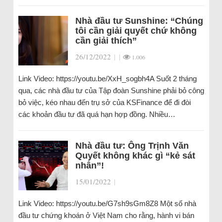
Nhà đầu tư Sunshine: “Chúng
tôi cần giải quyết chứ không
cần giải thích”
26/12/2022
|
|
1.006
Link Video: https://youtu.be/XxH_sogbh4A Suốt 2 tháng
qua, các nhà đầu tư của Tập đoàn Sunshine phải bỏ công
bỏ việc, kéo nhau đến trụ sở của KSFinance để đi đòi
các khoản đầu tư đã quá hạn hợp đồng. Nhiều…
Nhà đầu tư: Ông Trịnh Văn
Quyết không khác gì “kẻ sát
nhân”!
15/01/2022
|
Link Video: https://youtu.be/G7sh9sGm8Z8 Một số nhà
đầu tư chứng khoán ở Việt Nam cho rằng, hành vi bán