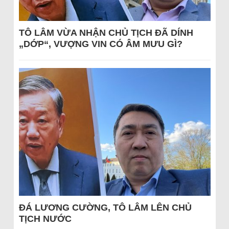
TÔ LÂM VỪA NHẬN CHỦ TỊCH ĐÃ DÍNH
„DỚP“, VƯỢNG VIN CÓ ÂM MƯU GÌ?
ĐÁ LƯƠNG CƯỜNG, TÔ LÂM LÊN CHỦ
TỊCH NƯỚC