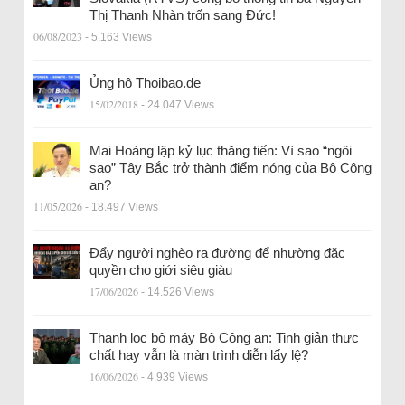
Thị Thanh Nhàn trốn sang Đức!
06/08/2023
- 5.163 Views
Ủng hộ Thoibao.de
15/02/2018
- 24.047 Views
Mai Hoàng lập kỷ lục thăng tiến: Vì sao “ngôi
sao” Tây Bắc trở thành điểm nóng của Bộ Công
an?
11/05/2026
- 18.497 Views
Đẩy người nghèo ra đường để nhường đặc
quyền cho giới siêu giàu
17/06/2026
- 14.526 Views
Thanh lọc bộ máy Bộ Công an: Tinh giản thực
chất hay vẫn là màn trình diễn lấy lệ?
16/06/2026
- 4.939 Views