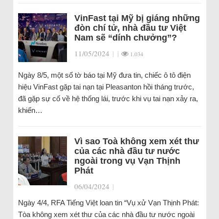
VinFast tại Mỹ bị giáng những
đòn chí tử, nhà đầu tư Việt
Nam sẽ “dính chưởng”?
11/05/2024
|
|
1.034
Ngày 8/5, một số tờ báo tại Mỹ đưa tin, chiếc ô tô điện
hiệu VinFast gặp tai nạn tại Pleasanton hồi tháng trước,
đã gặp sự cố về hệ thống lái, trước khi vụ tai nạn xảy ra,
khiến…
Vì sao Toà không xem xét thư
của các nhà đầu tư nước
ngoài trong vụ Vạn Thịnh
Phát
06/04/2024
|
Ngày 4/4, RFA Tiếng Việt loan tin “Vụ xử Vạn Thịnh Phát:
Tòa không xem xét thư của các nhà đầu tư nước ngoài