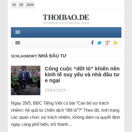
06
08
2026
NHÀ ĐẦU TƯ
SCHLAGWORT:
Công cuộc “đốt lò” khiến nền
kinh tế suy yếu và nhà đầu tư
e ngại
29/05/2024
|
Ngày 26/5, BBC Tiếng Việt có bài “Cán bộ sợ trách
nhiệm: hệ quả từ chiến dịch “đốt lò”?” Theo đó, tình trạng
các quan chức sợ trách nhiệm, không dám ra quyết định
ngày càng phổ biến, trở thành…