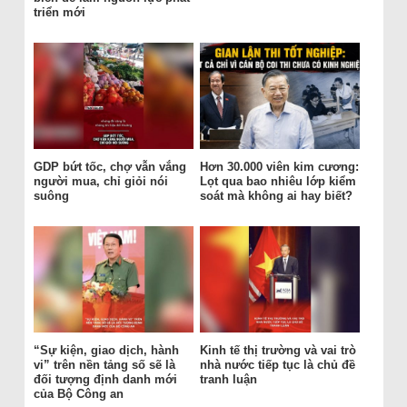
triển mới
GDP bứt tốc, chợ vẫn vắng
Hơn 30.000 viên kim cương:
người mua, chỉ giỏi nói
Lọt qua bao nhiêu lớp kiểm
suông
soát mà không ai hay biết?
“Sự kiện, giao dịch, hành
Kinh tế thị trường và vai trò
vi” trên nền tảng số sẽ là
nhà nước tiếp tục là chủ đề
đối tượng định danh mới
tranh luận
của Bộ Công an