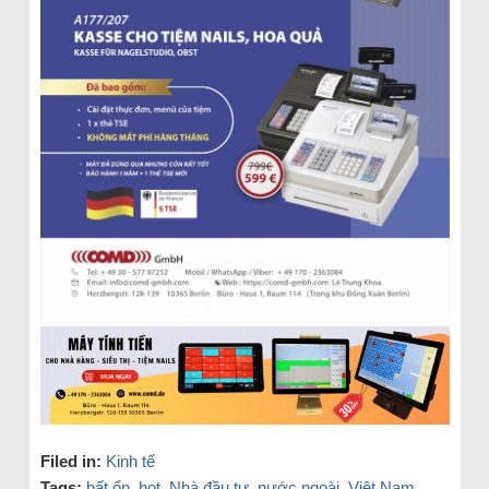
Filed in:
Kinh tế
Tags:
bất ổn
,
hot
,
Nhà đầu tư
,
nước ngoài
,
Việt Nam
,