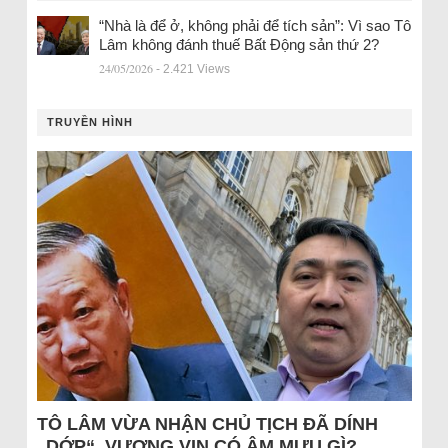
“Nhà là để ở, không phải để tích sản”: Vì sao Tô
Lâm không đánh thuế Bất Động sản thứ 2?
24/05/2026
- 2.421 Views
TRUYỀN HÌNH
TÔ LÂM VỪA NHẬN CHỦ TỊCH ĐÃ DÍNH
„DỚP“, VƯỢNG VIN CÓ ÂM MƯU GÌ?