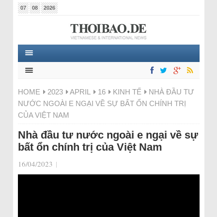
07
08
2026
HOME
2023
APRIL
16
KINH TẾ
NHÀ ĐẦU TƯ
NƯỚC NGOÀI E NGẠI VỀ SỰ BẤT ỔN CHÍNH TRỊ
CỦA VIỆT NAM
Nhà đầu tư nước ngoài e ngại về sự
bất ổn chính trị của Việt Nam
16/04/2023
|