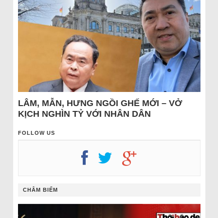
LÂM, MẪN, HƯNG NGỒI GHẾ MỚI – VỞ
KỊCH NGHÌN TỶ VỚI NHÂN DÂN
FOLLOW US
CHÂM BIẾM