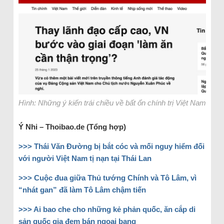
Hình: Những ý kiến trái chiều về bất ổn chính trị Việt Nam
Ý Nhi – Thoibao.de (Tổng hợp)
>>> Thái Văn Đường bị bắt cóc và mối nguy hiểm đối
với người Việt Nam tị nạn tại Thái Lan
>>> Cuộc đua giữa Thủ tướng Chính và Tô Lâm, vì
“nhát gan” đã làm Tô Lâm chậm tiến
>>> Ai bao che cho những kẻ phản quốc, ăn cắp di
sản quốc gia đem bán ngoại bang