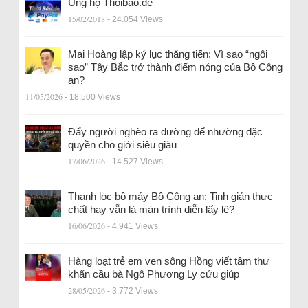
Ủng hộ Thoibao.de
15/02/2018
- 24.054 Views
Mai Hoàng lập kỷ lục thăng tiến: Vì sao “ngôi
sao” Tây Bắc trở thành điểm nóng của Bộ Công
an?
11/05/2026
- 18.500 Views
Đẩy người nghèo ra đường để nhường đặc
quyền cho giới siêu giàu
17/06/2026
- 14.527 Views
Thanh lọc bộ máy Bộ Công an: Tinh giản thực
chất hay vẫn là màn trình diễn lấy lệ?
16/06/2026
- 4.941 Views
Hàng loạt trẻ em ven sông Hồng viết tâm thư
khẩn cầu bà Ngô Phương Ly cứu giúp
28/05/2026
- 3.772 Views