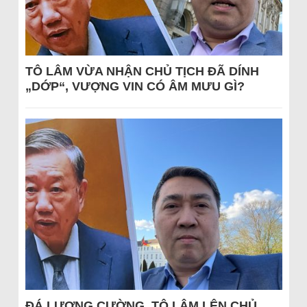
TÔ LÂM VỪA NHẬN CHỦ TỊCH ĐÃ DÍNH
„DỚP“, VƯỢNG VIN CÓ ÂM MƯU GÌ?
ĐÁ LƯƠNG CƯỜNG, TÔ LÂM LÊN CHỦ