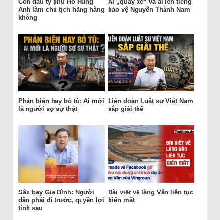
Con dâu tỷ phú Hồ Hùng
Ai „quay xe“ và ai lên tiếng
Anh làm chủ tịch hãng hàng
bảo vệ Nguyễn Thành Nam
không
Phản biện hay bỏ tù: Ai mới
Liên đoàn Luật sư Việt Nam
là người sợ sự thật
sắp giải thể
Sân bay Gia Bình: Người
Bài viết về làng Vân liên tục
dân phải đi trước, quyền lợi
biến mất
tính sau