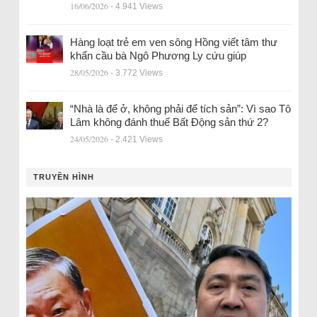
16/06/2026
- 4.941 Views
Hàng loạt trẻ em ven sông Hồng viết tâm thư
khẩn cầu bà Ngô Phương Ly cứu giúp
28/05/2026
- 3.772 Views
“Nhà là để ở, không phải để tích sản”: Vì sao Tô
Lâm không đánh thuế Bất Động sản thứ 2?
24/05/2026
- 2.421 Views
TRUYỀN HÌNH