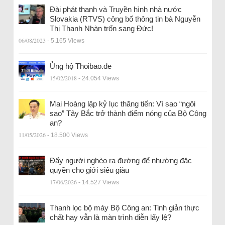
Đài phát thanh và Truyền hình nhà nước
Slovakia (RTVS) công bố thông tin bà Nguyễn
Thị Thanh Nhàn trốn sang Đức!
06/08/2023
- 5.165 Views
Ủng hộ Thoibao.de
15/02/2018
- 24.054 Views
Mai Hoàng lập kỷ lục thăng tiến: Vì sao “ngôi
sao” Tây Bắc trở thành điểm nóng của Bộ Công
an?
11/05/2026
- 18.500 Views
Đẩy người nghèo ra đường để nhường đặc
quyền cho giới siêu giàu
17/06/2026
- 14.527 Views
Thanh lọc bộ máy Bộ Công an: Tinh giản thực
chất hay vẫn là màn trình diễn lấy lệ?