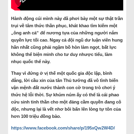
Hành động cúi mình này đã phơi bày một sự thật trần
trụi về tâm thức thần phục, khát khao tìm kiếm một
„ông anh cả“ để nương tựa của những người nắm
quyền lực tối cao. Ngay cả đội ngũ dư luận viên hung
hãn nhất cũng phải ngậm bồ hòn làm ngọt, bất lực
không thể biện minh cho tư duy nhược tiểu, làm
nhục quốc thể này.
Thay vì đứng ở vị thế một quốc gia độc lập, bình
đẳng, lời cầu xin của tân Thủ tướng đã vô tình biến
vận mệnh đất nước thành con cờ trong trò chơi ý
thức hệ lỗi thời. Sự khúm núm ấy có thể là cái phao
cứu sinh tinh thần cho một đảng cầm quyền đang cô
độc, nhưng lại là vết nhơ bôi bẩn lên lòng tự tôn của
hơn 100 triệu đồng bào.
https://www.facebook.com/share/p/195xQw2W4D/