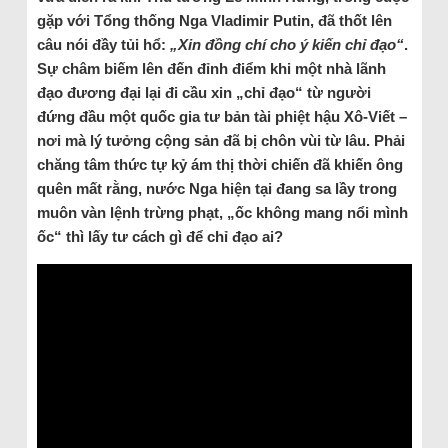
gặp với Tổng thống Nga Vladimir Putin, đã thốt lên
câu nói đầy tủi hổ:
„Xin đồng chí cho ý kiến chỉ đạo“
.
Sự châm biếm lên đến đỉnh điểm khi một nhà lãnh
đạo đương đại lại đi cầu xin „chỉ đạo“ từ người
đứng đầu một quốc gia tư bản tài phiệt hậu Xô-Viết –
nơi mà lý tưởng cộng sản đã bị chôn vùi từ lâu. Phải
chăng tâm thức tự kỷ ám thị thời chiến đã khiến ông
quên mất rằng, nước Nga hiện tại đang sa lầy trong
muôn vàn lệnh trừng phạt, „ốc không mang nổi mình
ốc“ thì lấy tư cách gì để chỉ đạo ai?