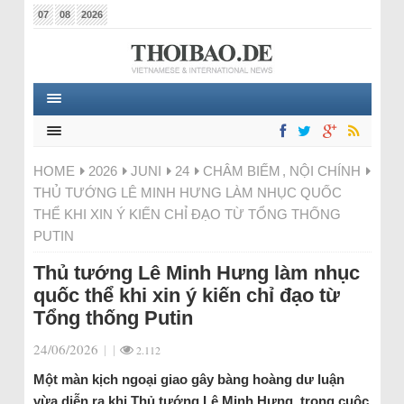
07
08
2026
HOME
2026
JUNI
24
CHÂM BIẾM
,
NỘI CHÍNH
THỦ TƯỚNG LÊ MINH HƯNG LÀM NHỤC QUỐC
THỂ KHI XIN Ý KIẾN CHỈ ĐẠO TỪ TỔNG THỐNG
PUTIN
Thủ tướng Lê Minh Hưng làm nhục
quốc thể khi xin ý kiến chỉ đạo từ
Tổng thống Putin
24/06/2026
|
|
2.112
Một màn kịch ngoại giao gây bàng hoàng dư luận
vừa diễn ra khi Thủ tướng Lê Minh Hưng, trong cuộc