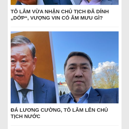
TÔ LÂM VỪA NHẬN CHỦ TỊCH ĐÃ DÍNH
„DỚP“, VƯỢNG VIN CÓ ÂM MƯU GÌ?
ĐÁ LƯƠNG CƯỜNG, TÔ LÂM LÊN CHỦ
TỊCH NƯỚC