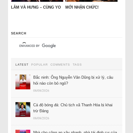
LÂM VÀ HƯNG – CÙNG YO
MỚI NHẬN CHỨC!
SEARCH
LATEST
POPULAR
COMMENTS
TAGS
Bắc ninh: Ông Nguyễn Văn Dũng bị xử lý, câu
hỏi nào còn bỏ ngỏ?
08/08/2026
Cá độ bóng đá: Chủ tịch xã Thanh Hóa bị khai
trừ Đảng
08/08/2026
Nhà cho công an xây nhanh, nhà tái định cư của