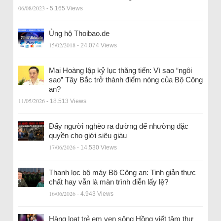
06/08/2023
- 5.165 Views
Ủng hộ Thoibao.de
15/02/2018
- 24.074 Views
Mai Hoàng lập kỷ lục thăng tiến: Vì sao “ngôi
sao” Tây Bắc trở thành điểm nóng của Bộ Công
an?
11/05/2026
- 18.513 Views
Đẩy người nghèo ra đường để nhường đặc
quyền cho giới siêu giàu
17/06/2026
- 14.530 Views
Thanh lọc bộ máy Bộ Công an: Tinh giản thực
chất hay vẫn là màn trình diễn lấy lệ?
16/06/2026
- 4.943 Views
Hàng loạt trẻ em ven sông Hồng viết tâm thư