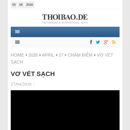
09
08
2026
HOME
2026
APRIL
27
CHÂM BIẾM
VƠ VÉT
SẠCH
VƠ VÉT SẠCH
27/04/2026
|