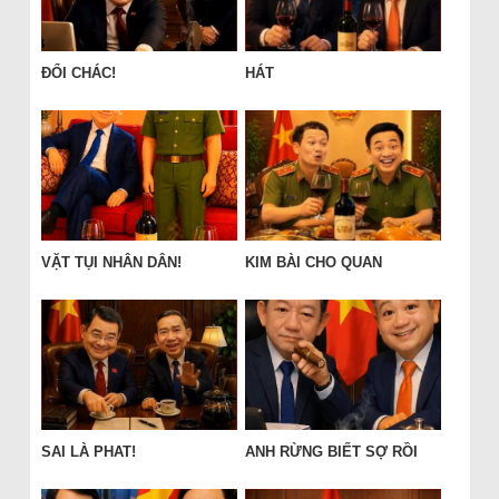
ĐỔI CHÁC!
HÁT
VẶT TỤI NHÂN DÂN!
KIM BÀI CHO QUAN
SAI LÀ PHAT!
ANH RỪNG BIẾT SỢ RỒI