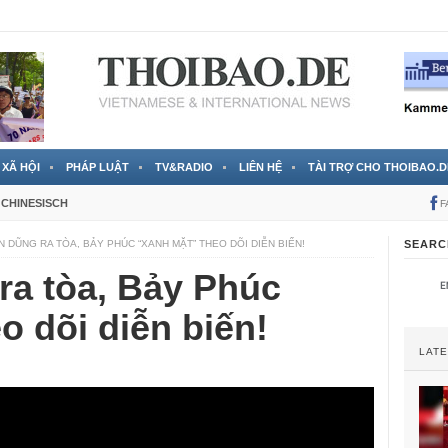
 đã được chính thức xác nhận
3 Jahren ago
XÃ HỘI
PHÁP LUẬT
TV&RADIO
LIÊN HỆ
TÀI TRỢ CHO THOIBAO.D
CHINESISCH
F
ẾN DŨNG RA TÒA, BẢY PHÚC “XANH MẶT” THEO DÕI DIỄN BIẾN!
SEARC
ra tòa, Bảy Phúc
o dõi diễn biến!
LAT