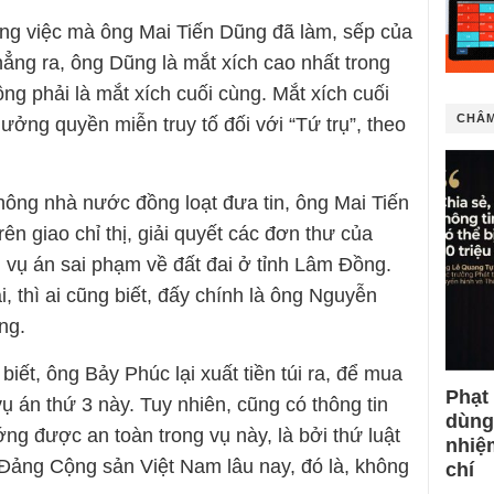
ững việc mà ông Mai Tiến Dũng đã làm, sếp của
hẳng ra, ông Dũng là mắt xích cao nhất trong
g phải là mắt xích cuối cùng. Mắt xích cuối
CHÂM
ưởng quyền miễn truy tố đối với “Tứ trụ”, theo
hông nhà nước đồng loạt đưa tin, ông Mai Tiến
ên giao chỉ thị, giải quyết các đơn thư của
 vụ án sai phạm về đất đai ở tỉnh Lâm Đồng.
, thì ai cũng biết, đấy chính là ông Nguyễn
ng.
biết, ông Bảy Phúc lại xuất tiền túi ra, để mua
Phạt
ụ án thứ 3 này. Tuy nhiên, cũng có thông tin
dùng
ng được an toàn trong vụ này, là bởi thứ luật
nhiệ
g Đảng Cộng sản Việt Nam lâu nay, đó là, không
chí