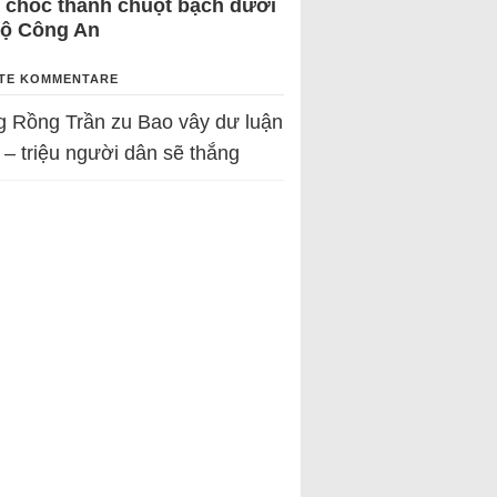
 chốc thành chuột bạch dưới
Bộ Công An
TE KOMMENTARE
g Rồng Trần
zu
Bao vây dư luận
 – triệu người dân sẽ thắng