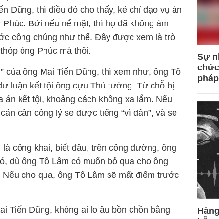
iến Dũng, thì điều đó cho thấy, kẻ chỉ đạo vụ án
 Phúc. Bởi nếu nể mặt, thì họ đã không ám
rước công chúng như thế. Đây được xem là trò
 thóp ông Phúc mà thôi.
Sự n
chức
n” của ông Mai Tiến Dũng, thì xem như, ông Tô
pháp
 dư luận kết tội ông cựu Thủ tướng. Từ chỗ bị
òa án kết tội, khoảng cách không xa lắm. Nếu
 cán cân công lý sẽ được tiếng “vì dân”, và sẽ
là công khai, biết đâu, trên công đường, ông
 đó, dù ông Tô Lâm có muốn bỏ qua cho ông
ó. Nếu cho qua, ông Tô Lâm sẽ mất điểm trước
Mai Tiến Dũng, không ai lo âu bồn chồn bằng
Hàng