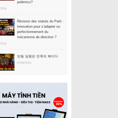
polémico?
/2026
Révision des statuts du Parti :
innovation pour s’adapter ou
perfectionnement du
mécanisme de direction ?
/2026
반동 당원은 민족의 복이다
07/08/2026