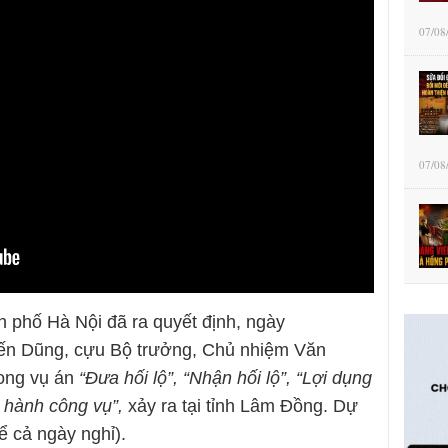
07/08
07/08
 phố Hà Nội đã ra quyết định, ngày
Tiến Dũng, cựu Bộ trưởng, Chủ nhiệm Văn
rong vụ án
“Đưa hối lộ”, “Nhận hối lộ”, “Lợi dụng
i hành công vụ”,
xảy ra tại tỉnh Lâm Đồng. Dự
ể cả ngày nghỉ).