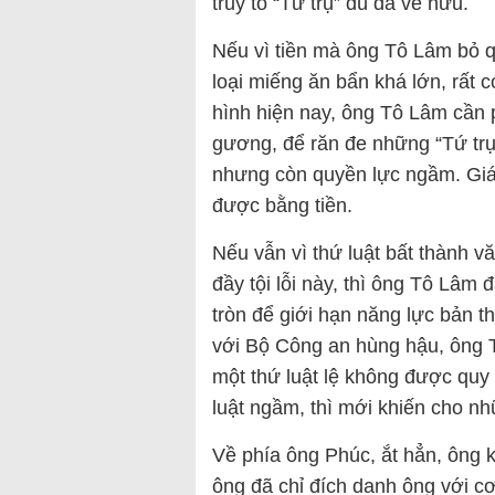
truy tố “Tứ trụ” dù đã về hưu.
Nếu vì tiền mà ông Tô Lâm bỏ q
loại miếng ăn bẩn khá lớn, rất 
hình hiện nay, ông Tô Lâm cần p
gương, để răn đe những “Tứ trụ”
nhưng còn quyền lực ngầm. Giá t
được bằng tiền.
Nếu vẫn vì thứ luật bất thành v
đầy tội lỗi này, thì ông Tô Lâm 
tròn để giới hạn năng lực bản t
với Bộ Công an hùng hậu, ông 
một thứ luật lệ không được quy
luật ngầm, thì mới khiến cho nh
Về phía ông Phúc, ắt hẳn, ông 
ông đã chỉ đích danh ông với cơ 