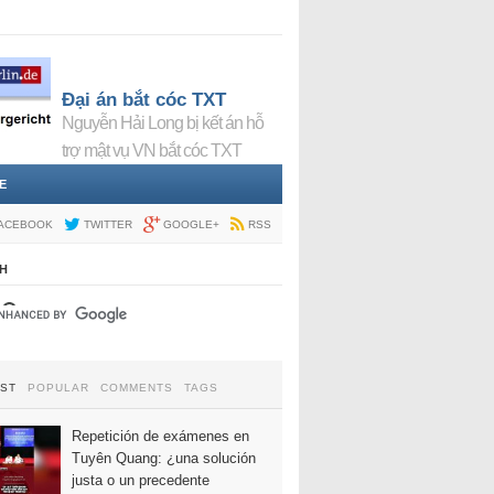
Đại án bắt cóc TXT
Nguyễn Hải Long bị kết án hỗ
trợ mật vụ VN bắt cóc TXT
E
ACEBOOK
TWITTER
GOOGLE+
RSS
H
EST
POPULAR
COMMENTS
TAGS
Repetición de exámenes en
Tuyên Quang: ¿una solución
justa o un precedente