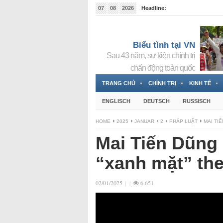
07
08
2026
Headline:
Tin bà Nguyễn Thị Thanh Nhàn đang ẩn náu tại Đức
Biểu tình tại VN
Sau 43 năm, sự kiện chính trị
chấn động toàn quốc
TRANG CHỦ
CHÍNH TRỊ
KINH TẾ
ENGLISCH
DEUTSCH
RUSSISCH
HOME
2025
JANUAR
2
PHÁP LUẬT
MAI TI
Mai Tiến Dũng 
“xanh mặt” the
02/01/2025
|
|
6.651