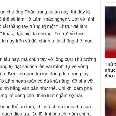
ua cho ông Phúc trong vụ án này, thì đấy là
có thể sẽ làm Tô Lâm “mắc nghẹn”. Bởi với tình
hải thẳng tay trừng trị một “Tứ trụ” để làm
 khác, đặc biệt là những “Tứ trụ” về hưu
rị này trên vũ đài chính trị là không thể mua
ăn lâu nay, mà chùn tay với ông cựu Thủ tướng
Thủ 
đang tự đặt cái ách lên vai mình, tự vẽ vòng
nhục 
hân. Bởi với quân tướng đông đảo trong tay,
đạo 
Tô Lâm hoàn toàn có đủ khả năng, để phá vỡ
 định bằng văn bản như thế. Chỉ khi dám phá
ững kẻ đang chơi theo luật ngầm sợ hãi.
không thể an tâm, khi mà chính thuộc hạ của
quan điều tra. Có lẽ, khi báo chí dám chỉ ra