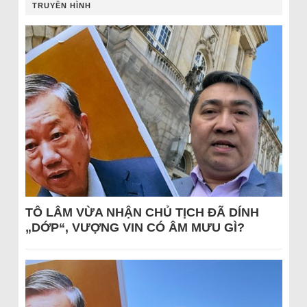
TRUYỀN HÌNH
TÔ LÂM VỪA NHẬN CHỦ TỊCH ĐÃ DÍNH
„DỚP“, VƯỢNG VIN CÓ ÂM MƯU GÌ?