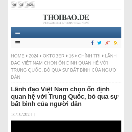
09
08
2026
HOME
2024
OKTOBER
16
CHÍNH TRỊ
LÃNH
ĐẠO VIỆT NAM CHỌN ỔN ĐỊNH QUAN HỆ VỚI
TRUNG QUỐC, BỎ QUA SỰ BẤT BÌNH CỦA NGƯỜI
DÂN
Lãnh đạo Việt Nam chọn ổn định
quan hệ với Trung Quốc, bỏ qua sự
bất bình của người dân
16/10/2024
|