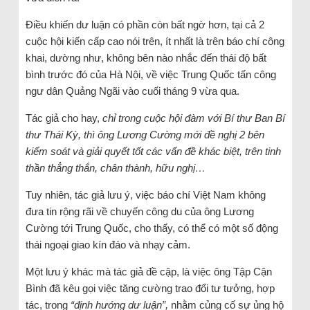
Điều khiến dư luận có phần còn bất ngờ hơn, tại cả 2
cuộc hội kiến cấp cao nói trên, ít nhất là trên báo chí công
khai, dường như, không bên nào nhắc đến thái độ bất
bình trước đó của Hà Nội, về việc Trung Quốc tấn công
ngư dân Quảng Ngãi vào cuối tháng 9 vừa qua.
Tác giả cho hay,
chỉ trong cuộc hội đàm với Bí thư Ban Bí
thư Thái Kỳ, thì ông Lương Cường mới đề nghị 2 bên
kiểm soát và giải quyết tốt các vấn đề khác biệt, trên tinh
thần thẳng thắn, chân thành, hữu nghị…
Tuy nhiên, tác giả lưu ý, việc báo chí Việt Nam không
đưa tin rộng rãi về chuyến công du của ông Lương
Cường tới Trung Quốc, cho thấy, có thể có một số động
thái ngoại giao kín đáo và nhạy cảm.
Một lưu ý khác mà tác giả đề cập, là việc ông Tập Cận
Bình đã kêu gọi việc tăng cường trao đổi tư tưởng, hợp
tác, trong
“định hướng dư luận”,
nhằm củng cố sự ủng hộ