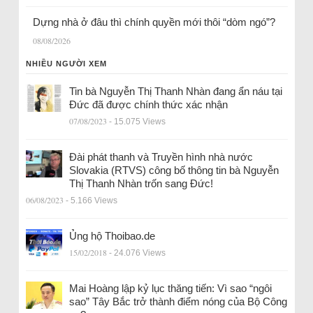
Dựng nhà ở đâu thì chính quyền mới thôi “dòm ngó”?
08/08/2026
NHIỀU NGƯỜI XEM
Tin bà Nguyễn Thị Thanh Nhàn đang ẩn náu tại
Đức đã được chính thức xác nhận
07/08/2023
- 15.075 Views
Đài phát thanh và Truyền hình nhà nước
Slovakia (RTVS) công bố thông tin bà Nguyễn
Thị Thanh Nhàn trốn sang Đức!
06/08/2023
- 5.166 Views
Ủng hộ Thoibao.de
15/02/2018
- 24.076 Views
Mai Hoàng lập kỷ lục thăng tiến: Vì sao “ngôi
sao” Tây Bắc trở thành điểm nóng của Bộ Công