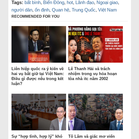
Tags:
bất bình
,
Biển Đông
,
hot
,
Lãnh đạo
,
Ngoại giao
,
người dân
,
ổn định
,
Quan hệ
,
Trung Quốc
,
Việt Nam
RECOMMENDED FOR YOU
Liên hiệp quốc ra ý kiến về
Lê Thanh Hải và trách
hai vụ bắt giữ tại Việt Nam:
nhiệm trong vụ hỏa hoạn
Điều gì được nêu trong kết
tòa nhà itc năm 2002
luận?
Sự “hợp tình, hợp lý” khó
Tô Lâm và giấc mơ viển