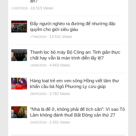
an?
11/05/2026
- 18.515 Views
Đẩy người nghèo ra đường để nhường đặc
quyền cho giới siêu giàu
17/06/2026
- 14.531 Views
Thanh lọc bộ máy Bộ Công an: Tinh giản thực
chất hay vẫn là màn trình diễn lấy lệ?
16/06/2026
- 4.943 Views
Hàng loạt trẻ em ven sông Hồng viết tâm thư
khẩn cầu bà Ngô Phương Ly cứu giúp
28/05/2026
- 3.782 Views
“Nhà là để ở, không phải để tích sản”: Vì sao Tô
Lâm không đánh thuế Bất Động sản thứ 2?
24/05/2026
- 2.431 Views