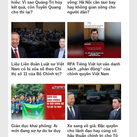
hiểu: Vì sao Quảng Trị hủy
vông: Hà Nội cần taxi bay
kết quả, còn Tuyên Quang
hay không gian sống cho
cho thi lại?
người dân?
Liệu Liên đoàn Luật sư Việt
RFA Tiếng Việt lọt vào danh
Nam có bị xóa sổ theo Chỉ
sách „phản động“ của
thị số 11 của Bộ Chính trị?
chính quyền Việt Nam
Giáo dục khai phóng: Ai
Xe sang vô giá: Đặc quyền
mới đang sợ tự do tư duy
cho lãnh đạo hay củng cố
hậu thuẫn chính trị cho Tô