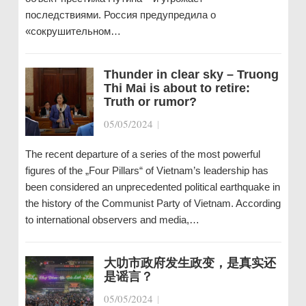
последствиями. Россия предупредила о
«сокрушительном…
Thunder in clear sky – Truong
Thi Mai is about to retire:
Truth or rumor?
05/05/2024
|
The recent departure of a series of the most powerful
figures of the „Four Pillars“ of Vietnam’s leadership has
been considered an unprecedented political earthquake in
the history of the Communist Party of Vietnam. According
to international observers and media,…
大叻市政府发生政变，是真实还
是谣言？
05/05/2024
|