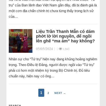
trụ” của Ban lãnh đạo Việt Nam gần đây, đã bị đánh giá là
một cơn địa chấn chính trị chưa từng thấy trong lịch sử
của…
Liệu Trần Thanh Mẫn có dám
phớt lờ lời nguyền, để ngồi
lên ghế “ma ám” hay không?
05/05/2024
|
|
1.943
Nhân sự cho “Tứ trụ” hiện nay đang khủng hoảng nghiêm
trọng. Theo Điều lệ Đảng, người được ngồi vào “Tứ trụ”
phải có hơn một nhiệm kỳ trong Bộ Chính trị. Đủ tiêu
chuẩn này, hiện nay có ông…
1
2
NEXT →
SEARCH