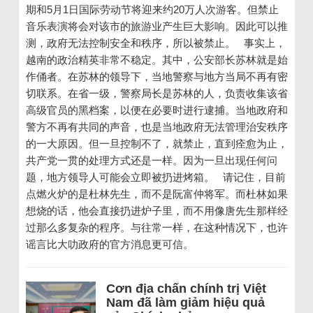
期和5月1日国际劳动节将迎来约20万人次游客。但禁止
音乐表演将会对该市的旅游业产生巨大影响。因此可以推
测，政府无法控制安全和秩序，所以被禁止。 事实上，
越南的政治精英非常不稳定。其中，公安部长苏林就是始
作俑者。在苏林的领导下，当地警察与地方当局不再有密
切联系。在省一级，警察局长是苏林的人，负责收集该省
高级官员的黑档案，以便在必要时进行逮捕。当地政府和
警方不再有共同的声音，也是当地政府无法管理治安秩序
的一大原因。但一旦控制不了，就禁止，直到痊愈为止，
共产党一贯的处理方式还是一样。因为一旦出现任何问
题，地方领导人可能会立即被扔进烤箱。 请记住，目前
点燃火炉的是杜林先生，而不是阮富仲将军。而杜林如果
想烧的话，他会直接扔进炉子里，而不用像唐先生那样经
过那么多复杂的程序。与往常一样，在这种情况下，也许
谣言比大叻政府的官方消息更可信。
Cơn địa chấn chính trị Việt
Nam đã làm giảm hiệu quả