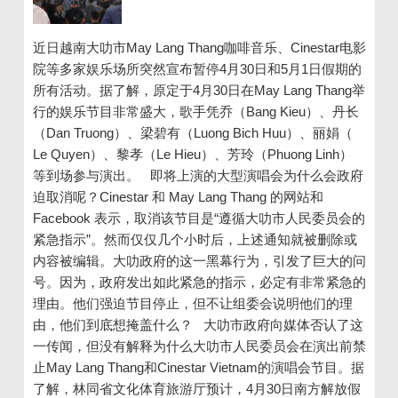
近日越南大叻市May Lang Thang咖啡音乐、Cinestar电影
院等多家娱乐场所突然宣布暂停4月30日和5月1日假期的
所有活动。据了解，原定于4月30日在May Lang Thang举
行的娱乐节目非常盛大，歌手凭乔（Bang Kieu）、丹长
（Dan Truong）、梁碧有（Luong Bich Huu）、丽娟（
Le Quyen）、黎孝（Le Hieu）、芳玲（Phuong Linh）
等到场参与演出。 即将上演的大型演唱会为什么会政府
迫取消呢？Cinestar 和 May Lang Thang 的网站和
Facebook 表示，取消该节目是“遵循大叻市人民委员会的
紧急指示”。然而仅仅几个小时后，上述通知就被删除或
内容被编辑。大叻政府的这一黑幕行为，引发了巨大的问
号。因为，政府发出如此紧急的指示，必定有非常紧急的
理由。他们强迫节目停止，但不让组委会说明他们的理
由，他们到底想掩盖什么？ 大叻市政府向媒体否认了这
一传闻，但没有解释为什么大叻市人民委员会在演出前禁
止May Lang Thang和Cinestar Vietnam的演唱会节目。据
了解，林同省文化体育旅游厅预计，4月30日南方解放假