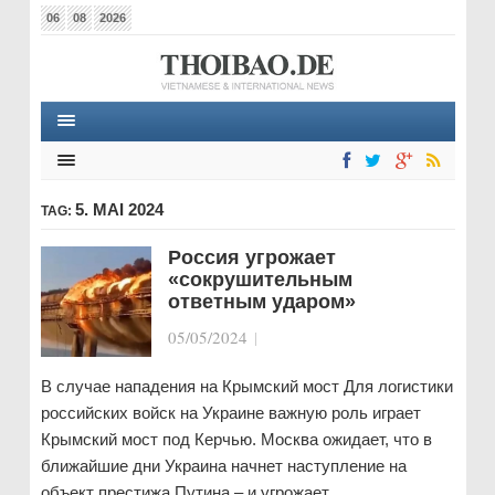
06
08
2026
5. MAI 2024
TAG:
Россия угрожает
«сокрушительным
ответным ударом»
05/05/2024
|
В случае нападения на Крымский мост Для логистики
российских войск на Украине важную роль играет
Крымский мост под Керчью. Москва ожидает, что в
ближайшие дни Украина начнет наступление на
объект престижа Путина – и угрожает