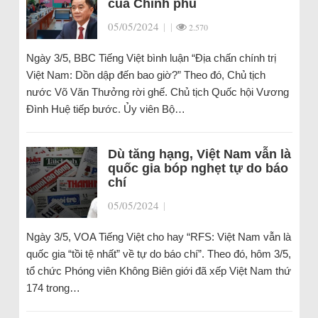
của Chính phủ
05/05/2024
|
|
2.570
Ngày 3/5, BBC Tiếng Việt bình luận “Địa chấn chính trị
Việt Nam: Dồn dập đến bao giờ?” Theo đó, Chủ tịch
nước Võ Văn Thưởng rời ghế. Chủ tịch Quốc hội Vương
Đình Huệ tiếp bước. Ủy viên Bộ…
Dù tăng hạng, Việt Nam vẫn là
quốc gia bóp nghẹt tự do báo
chí
05/05/2024
|
Ngày 3/5, VOA Tiếng Việt cho hay “RFS: Việt Nam vẫn là
quốc gia “tồi tệ nhất” về tự do báo chí”. Theo đó, hôm 3/5,
tổ chức Phóng viên Không Biên giới đã xếp Việt Nam thứ
174 trong…