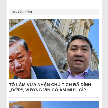
TRUYỀN HÌNH
TÔ LÂM VỪA NHẬN CHỦ TỊCH ĐÃ DÍNH
„DỚP“, VƯỢNG VIN CÓ ÂM MƯU GÌ?