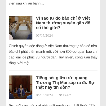
viện sau khi ăn bánh…
Vì sao tự do báo chí ở Việt
Nam thường xuyên gần đội
sổ thế giới?
05/05/2024
|
Chính quyền độc đảng ở Việt Nam thường tự hào có nền
báo chí phát triển mạnh mẽ, với hơn 800 cơ quan báo chí
các loại, để phục vụ người dân. Tuy nhiên, công luận thấy
rằng, với một…
Tiếng sét giữa trời quang –
Trương Thị Mai sắp ra đi: Sự
thật hay tin đồn?
05/05/2024
|
|
13.447
Sự ra đi của một loạt nhân vật quyền lực nhất thuộc “Tứ