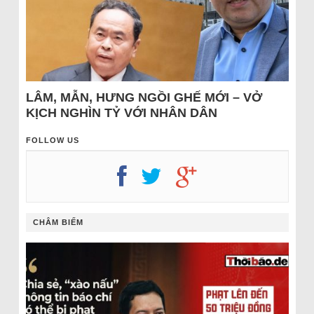
LÂM, MẪN, HƯNG NGỒI GHẾ MỚI – VỞ
KỊCH NGHÌN TỶ VỚI NHÂN DÂN
FOLLOW US
CHÂM BIẾM