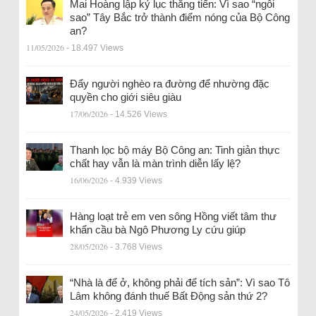
Mai Hoàng lập kỷ lục thăng tiến: Vì sao “ngôi
sao” Tây Bắc trở thành điểm nóng của Bộ Công
an?
11/05/2026
- 18.497 Views
Đẩy người nghèo ra đường để nhường đặc
quyền cho giới siêu giàu
17/06/2026
- 14.526 Views
Thanh lọc bộ máy Bộ Công an: Tinh giản thực
chất hay vẫn là màn trình diễn lấy lệ?
16/06/2026
- 4.939 Views
Hàng loạt trẻ em ven sông Hồng viết tâm thư
khẩn cầu bà Ngô Phương Ly cứu giúp
28/05/2026
- 3.768 Views
“Nhà là để ở, không phải để tích sản”: Vì sao Tô
Lâm không đánh thuế Bất Động sản thứ 2?
24/05/2026
- 2.419 Views