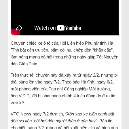
Chuyện chiếc xe ô tô của Hội Liên hiệp Phụ nữ tỉnh Hà
Tĩnh bật đèn ưu tiên, bấm còi hụ, chớp đèn “khẩn cấp”,
làm nóng mạng xã hội trong những ngày giáp Tết Nguyên
đán Giáp Thìn.
Trên thực tế, chuyện này đã xảy ra từ ngày 2/2, nhưng bị
thổi bùng lên vào ngày 7/2. Theo báo Hà tĩnh, ngày 6/2,
một phóng viên của Tạp chí Công nghiệp Môi trường,
ông V.Đ.T., đã bị phạt hành chính 4 triệu đồng do đưa tin
vừa kể.
VTC News ngày 7/2 đưa tin,
“Xôn xao xe biển xanh bật
đèn ưu tiên, còi hơi đón người thân ở sân bay”.
Bản tin
cho biết, sáng 7/2, mạng xã hội xuất hiện clip và hình ảnh