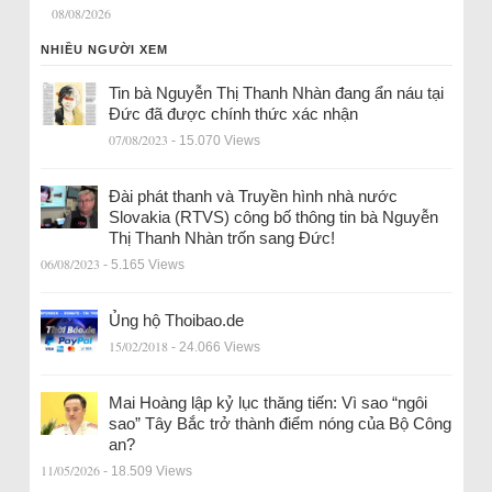
08/08/2026
NHIỀU NGƯỜI XEM
Tin bà Nguyễn Thị Thanh Nhàn đang ẩn náu tại
Đức đã được chính thức xác nhận
07/08/2023
- 15.070 Views
Đài phát thanh và Truyền hình nhà nước
Slovakia (RTVS) công bố thông tin bà Nguyễn
Thị Thanh Nhàn trốn sang Đức!
06/08/2023
- 5.165 Views
Ủng hộ Thoibao.de
15/02/2018
- 24.066 Views
Mai Hoàng lập kỷ lục thăng tiến: Vì sao “ngôi
sao” Tây Bắc trở thành điểm nóng của Bộ Công
an?
11/05/2026
- 18.509 Views