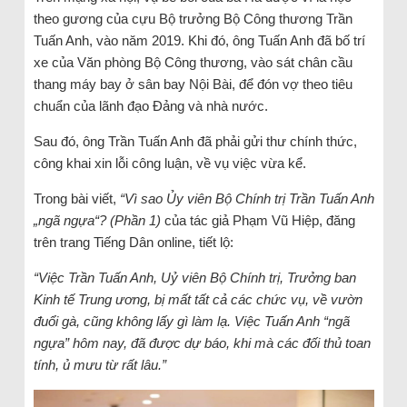
theo gương của cựu Bộ trưởng Bộ Công thương Trần
Tuấn Anh, vào năm 2019. Khi đó, ông Tuấn Anh đã bố trí
xe của Văn phòng Bộ Công thương, vào sát chân cầu
thang máy bay ở sân bay Nội Bài, để đón vợ theo tiêu
chuẩn của lãnh đạo Đảng và nhà nước.
Sau đó, ông Trần Tuấn Anh đã phải gửi thư chính thức,
công khai xin lỗi công luận, về vụ việc vừa kể.
Trong bài viết,
“Vì sao Ủy viên Bộ Chính trị Trần Tuấn Anh
„ngã ngựa“? (Phần 1)
của tác giả Phạm Vũ Hiệp, đăng
trên trang Tiếng Dân online, tiết lộ:
“Việc Trần Tuấn Anh, Uỷ viên Bộ Chính trị, Trưởng ban
Kinh tế Trung ương, bị mất tất cả các chức vụ, về vườn
đuổi gà, cũng không lấy gì làm lạ. Việc Tuấn Anh “ngã
ngựa” hôm nay, đã được dự báo, khi mà các đối thủ toan
tính, ủ mưu từ rất lâu.”