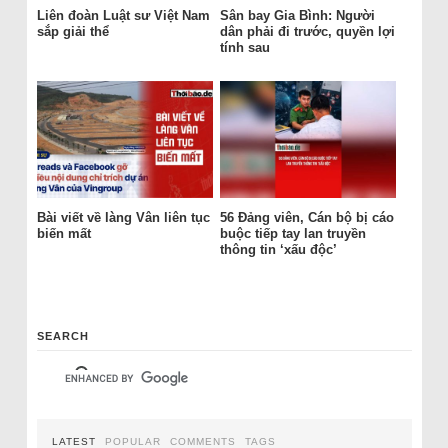
Liên đoàn Luật sư Việt Nam
Sân bay Gia Bình: Người
sắp giải thể
dân phải đi trước, quyền lợi
tính sau
Bài viết về làng Vân liên tục
56 Đảng viên, Cán bộ bị cáo
biến mất
buộc tiếp tay lan truyền
thông tin ‘xấu độc’
SEARCH
LATEST
POPULAR
COMMENTS
TAGS