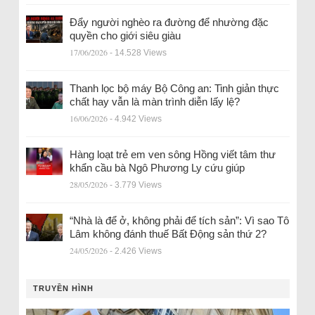
Đẩy người nghèo ra đường để nhường đặc
quyền cho giới siêu giàu
17/06/2026
- 14.528 Views
Thanh lọc bộ máy Bộ Công an: Tinh giản thực
chất hay vẫn là màn trình diễn lấy lệ?
16/06/2026
- 4.942 Views
Hàng loạt trẻ em ven sông Hồng viết tâm thư
khẩn cầu bà Ngô Phương Ly cứu giúp
28/05/2026
- 3.779 Views
“Nhà là để ở, không phải để tích sản”: Vì sao Tô
Lâm không đánh thuế Bất Động sản thứ 2?
24/05/2026
- 2.426 Views
TRUYỀN HÌNH