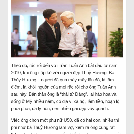
Theo đó, rắc rối đến với Trần Tuấn Anh bắt đầu từ năm
2010, khi ông cặp kè với người đẹp Thuỷ Hương. Bà
Thủy Hương – người đã qua mấy mấy lần đò, là tâm
điểm, là khởi nguồn của mọi rắc rối cho ông Tuấn Anh
sau này. Bản thân ông là “thái tử Đảng”, lại hào hoa và
sống ở Mỹ nhiều năm, có địa vị xã hội, lắm tiền, hoạn lộ
phơi phới, đã ly hôn, nên nhiều gái đẹp vây quanh.
Việc ông chọn một phụ nữ U50, đã có hai con, nhiều thị
phi như bà Thuỷ Hương làm vợ, xem ra ông cũng rất