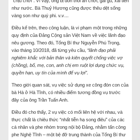
“chịu chơi”. Vì vậy, ông bị đồn thổi ăn chơi, gái gú, xài tiền
như nước. Bà Thuỷ Hương cũng được thêu dệt sống
vàng son như quý phi. v.v…
Điều kể trên, theo công luận, là vi phạm một trong những
quy định của Đảng Cộng sản Việt Nam về việc lãnh đạo
nêu gương. Theo đó, Tổng Bí thư Nguyễn Phú Trọng,
vào tháng 10/2018, đã từng yêu cầu,
“lãnh đạo phải
nghiêm khắc với bản thân và kiên quyết chống việc vợ
(chồng), bố, mẹ, con, anh chị em ruột lợi dụng chức vụ,
quyền hạn, uy tín của mình để vụ lợi”.
Theo giới quan sát, vụ việc sử dụng xe công đón con của
bà Hà ở Hà Tĩnh, có nhiều điểm tương đồng vụ trước
đây của ông Trần Tuấn Anh.
Điều đó cho thấy, 2 vụ việc có mối liên hệ với nhau, và
thực chất là chiêu thức “nhất tiễn hạ song điêu” của các
cá nhân và phe nhóm trong nội bộ Đảng, nhằm tấn công
phe Nghệ Tĩnh – một bệ đỡ trung thành của Tổng Bí thư