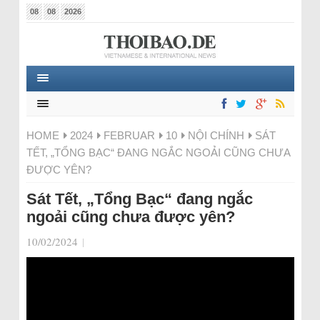
08
08
2026
HOME
2024
FEBRUAR
10
NỘI CHÍNH
SÁT
TẾT, „TỔNG BẠC“ ĐANG NGẮC NGOẢI CŨNG CHƯA
ĐƯỢC YÊN?
Sát Tết, „Tổng Bạc“ đang ngắc
ngoải cũng chưa được yên?
10/02/2024
|