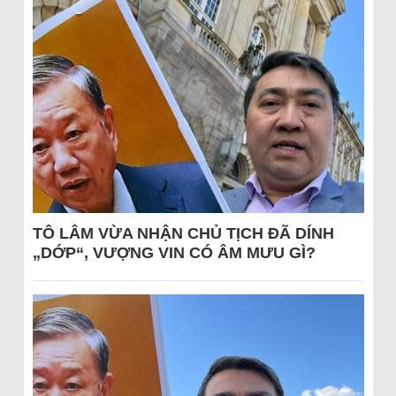
TÔ LÂM VỪA NHẬN CHỦ TỊCH ĐÃ DÍNH
„DỚP“, VƯỢNG VIN CÓ ÂM MƯU GÌ?