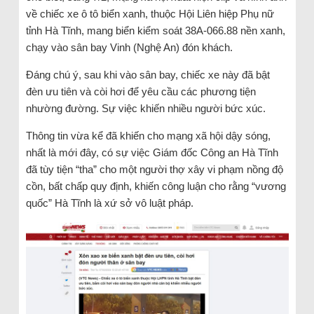
về chiếc xe ô tô biển xanh, thuộc Hội Liên hiệp Phụ nữ
tỉnh Hà Tĩnh, mang biển kiểm soát 38A-066.88 nền xanh,
chạy vào sân bay Vinh (Nghệ An) đón khách.
Đáng chú ý, sau khi vào sân bay, chiếc xe này đã bật
đèn ưu tiên và còi hơi để yêu cầu các phương tiện
nhường đường. Sự việc khiến nhiều người bức xúc.
Thông tin vừa kể đã khiến cho mạng xã hội dậy sóng,
nhất là mới đây, có sự việc Giám đốc Công an Hà Tĩnh
đã tùy tiện “tha” cho một người thợ xây vi phạm nồng độ
cồn, bất chấp quy định, khiến công luận cho rằng “vương
quốc” Hà Tĩnh là xứ sở vô luật pháp.