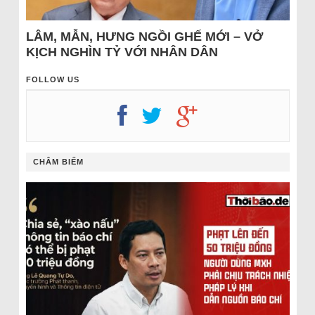
LÂM, MẪN, HƯNG NGỒI GHẾ MỚI – VỞ
KỊCH NGHÌN TỶ VỚI NHÂN DÂN
FOLLOW US
CHÂM BIẾM