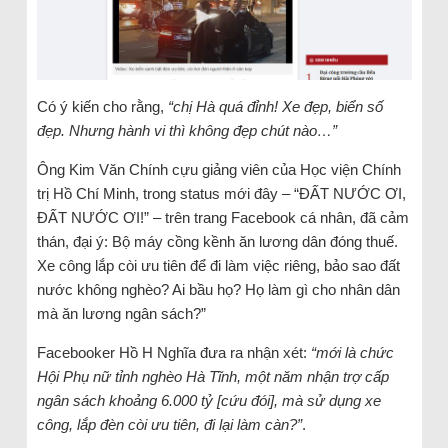
Có ý kiến cho rằng,
“chị Hà quá đỉnh! Xe đẹp, biển số
đẹp. Nhưng hành vi thì không đẹp chút nào…”
Ông Kim Văn Chính cựu giảng viên của Học viện Chính
trị Hồ Chí Minh, trong status mới đây – “ĐẤT NƯỚC ƠI,
ĐẤT NƯỚC ƠI!” – trên trang Facebook cá nhân, đã cảm
thán, đại ý: Bộ máy cồng kềnh ăn lương dân đóng thuế.
Xe công lắp còi ưu tiên để đi làm việc riêng, bảo sao đất
nước không nghèo? Ai bầu họ? Họ làm gì cho nhân dân
mà ăn lương ngân sách?”
Facebooker Hồ H Nghĩa đưa ra nhận xét:
“mới là chức
Hội Phụ nữ tỉnh nghèo Hà Tĩnh, một năm nhận trợ cấp
ngân sách khoảng 6.000 tỷ [cứu đói], mà sử dụng xe
công, lắp đèn còi ưu tiên, đi lại làm càn?”
.