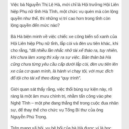
Việc bà Nguyễn Thị Lệ Hà, mới chỉ là Hội trưởng Hội Liên
hiệp Phụ nữ tỉnh Hà Tĩnh, một chức vụ quèn mà còn lộng
quyền như thế, thì những vị trí cao hơn trong tỉnh còn
lộng quyền đến mức nào?
Bà Hà biện minh về việc chiếc xe công biển số xanh của
Hội Liên hiệp Phụ nữ tỉnh, lắp còi và đèn ưu tiên khác, khi
cho rằng, “
đã nhiều lần nhắc nhở tài xế tháo ra, tuy nhiên,
khi chưa làm xong thì xảy ra sự việc. Bản thân bà Hà
cũng chưa từng yêu cầu cấp dưới lắp còi, đèn ưu tiên lên
xe của cơ quan mình, là hành vi chạy tội, với mục đích
đổ tội cho tài xế theo đúng “quy trình”.
Giới quan sát thấy rằng, việc thổi bùng sự kiện này, rõ
ràng là một âm mưu chính trị, nhằm tấn công vào phe
Nghệ Tĩnh – một phe đang thắng thế trong cuộc đua nhân
sự, để thay thế cho chức vụ Tổng Bí thư của ông
Nguyễn Phú Trọng.
Trên mạng xã hội, vụ bê bối của bà Hà được ví là học