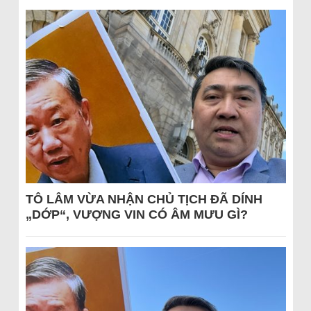
TÔ LÂM VỪA NHẬN CHỦ TỊCH ĐÃ DÍNH
„DỚP“, VƯỢNG VIN CÓ ÂM MƯU GÌ?