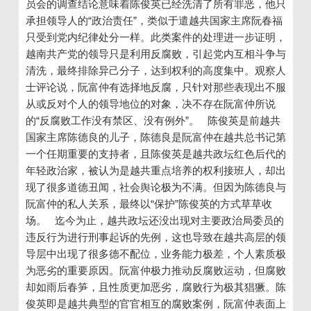
员会的调查结论意味着陈俊英已经洗清了所有罪恶，他只
承担领导人的“政治责任”，类似于遣越共国家主席阮春福
只受到党内纪律处分一样。此类案件的处理进一步证明，
越南共产党的领导只是利用反腐败，引起党内互相斗争与
清洗，最终排除异己分子，达到权利的高度集中。观察人
士评论说，阮富仲有选择地反腐，只针对那些表现出不服
从或反对个人的领导地位的对象，决不存在阮富仲所说
的“反腐败工作没有禁区、没有例外”。 陈俊英是前越共
国家主席陈德良的儿子，陈德良是阮富仲在越共总书记第
一个任期重要的支持者，且陈俊英是越共政坛红色后代的
年轻政治家，被认为是越共重点培养的权利接班人，却出
现了很多道德丑闻，社会舆论极为不满。但因为陈德良与
阮富仲的私人关系，最终以“保护”陈俊英的方式草草收
场。 迄今为止，越共政坛还没出现对主要政治局委员的
违反行为进行刑事起诉的先例，这也导致在越共高层的领
导层中出现了很多德不配位，业务能力极差，个人素质极
为恶劣的重要原因。阮富仲极力推动反腐败运动，但腐败
却如雨后春笋，且性质更加恶劣，腐败行为极其猖獗。陈
俊英即是越共典型的官官相互的腐败案例，阮富仲表面上