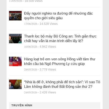
11/05/2026
- 18.509 Views
Đẩy người nghèo ra đường để nhường đặc
quyền cho giới siêu giàu
17/06/2026
- 14.528 Views
Thanh lọc bộ máy Bộ Công an: Tinh giản thực
chất hay vẫn là màn trình diễn lấy lệ?
16/06/2026
- 4.942 Views
Hàng loạt trẻ em ven sông Hồng viết tâm thư
khẩn cầu bà Ngô Phương Ly cứu giúp
28/05/2026
- 3.779 Views
“Nhà là để ở, không phải để tích sản”: Vì sao Tô
Lâm không đánh thuế Bất Động sản thứ 2?
24/05/2026
- 2.426 Views
TRUYỀN HÌNH