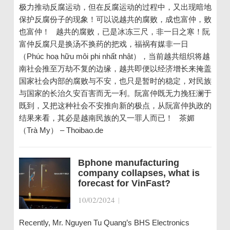
极力推动反腐运动，但在反腐运动的过程中，又出现暗地
保护反腐份子的现象！可以说越共的腐败，成也富仲，败
也富仲！ 越共的腐败，已是冰冻三尺，非一日之寒！阮
富仲反腐只是换汤不换药的把戏，福祸有媒非一日
（Phúc hoạ hữu môi phi nhất nhật），当前越共组织将越
南社会推至万劫不复的边缘，越共即便以经济增长来掩盖
国家社会内部的腐败与不安，也只是暂时的稳定，对民族
与国家的长治久安百害而无一利。阮富仲既无力挽狂澜于
既到，又把这种社会不安推向新的极点，从阮富仲执政的
结果来看，其必是越南民族的又一罪人而已！ 茶媚
（Trà My） – Thoibao.de
Bphone manufacturing
company collapses, what is
forecast for VinFast?
10/02/2024
|
Recently, Mr. Nguyen Tu Quang’s BHS Electronics