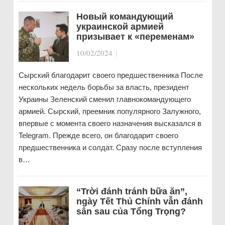
Новый командующий
украинской армией
призывает к «переменам»
10/02/2024
|
Сырский благодарит своего предшественника После
нескольких недель борьбы за власть, президент
Украины Зеленский сменил главнокомандующего
армией. Сырский, преемник популярного Залужного,
впервые с момента своего назначения высказался в
Telegram. Прежде всего, он благодарит своего
предшественника и солдат. Сразу после вступления
в…
“Trời đánh tránh bữa ăn”,
ngày Tết Thủ Chính vẫn đánh
sân sau của Tổng Trọng?