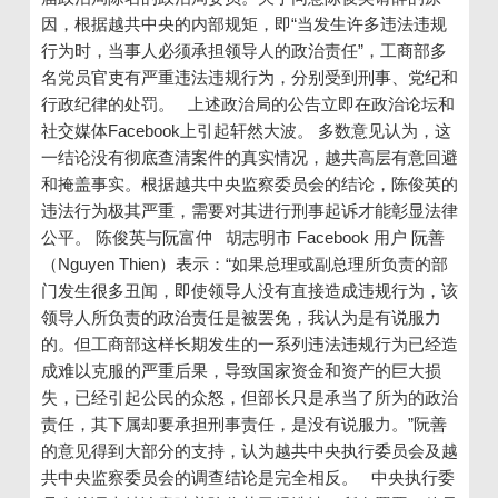
因，根据越共中央的内部规矩，即“当发生许多违法违规
行为时，当事人必须承担领导人的政治责任”，工商部多
名党员官吏有严重违法违规行为，分别受到刑事、党纪和
行政纪律的处罚。 上述政治局的公告立即在政治论坛和
社交媒体Facebook上引起轩然大波。 多数意见认为，这
一结论没有彻底查清案件的真实情况，越共高层有意回避
和掩盖事实。根据越共中央监察委员会的结论，陈俊英的
违法行为极其严重，需要对其进行刑事起诉才能彰显法律
公平。 陈俊英与阮富仲 胡志明市 Facebook 用户 阮善
（Nguyen Thien）表示：“如果总理或副总理所负责的部
门发生很多丑闻，即使领导人没有直接造成违规行为，该
领导人所负责的政治责任是被罢免，我认为是有说服力
的。但工商部这样长期发生的一系列违法违规行为已经造
成难以克服的严重后果，导致国家资金和资产的巨大损
失，已经引起公民的众怒，但部长只是承当了所为的政治
责任，其下属却要承担刑事责任，是没有说服力。”阮善
的意见得到大部分的支持，认为越共中央执行委员会及越
共中央监察委员会的调查结论是完全相反。 中央执行委