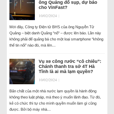
ông Quảng đổ sụp, dự báo
cho VinFast?
10/02/2024
|
Mới đây, Công ty Điện tử BHS của ông Nguyễn Tử
Quảng – biệt danh Quảng “nổ“ – được lên báo. Lần này
không phải để quảng bá cho một loại smartphone “không
thể tin nổi” nào đó, mà lên…
Vụ xe công rước “cô chiêu”:
Chánh thanh tra sở 4T Hà
Tĩnh là ai mà lạm quyền?
10/02/2024
|
Bản chất của một nhà nước lạm quyền là hành động
không theo luật pháp, mà theo ý muốn lãnh đạo. Từ đó,
kẻ có chức thì tự cho mình quyền muốn làm gì cũng
được. Bởi bộ máy nhà…