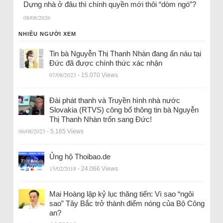
Dựng nhà ở đâu thì chính quyền mới thôi “dòm ngó”?
08/08/2026
NHIỀU NGƯỜI XEM
Tin bà Nguyễn Thị Thanh Nhàn đang ẩn náu tại
Đức đã được chính thức xác nhận
07/08/2023
- 15.070 Views
Đài phát thanh và Truyền hình nhà nước
Slovakia (RTVS) công bố thông tin bà Nguyễn
Thị Thanh Nhàn trốn sang Đức!
06/08/2023
- 5.165 Views
Ủng hộ Thoibao.de
15/02/2018
- 24.066 Views
Mai Hoàng lập kỷ lục thăng tiến: Vì sao “ngôi
sao” Tây Bắc trở thành điểm nóng của Bộ Công
an?