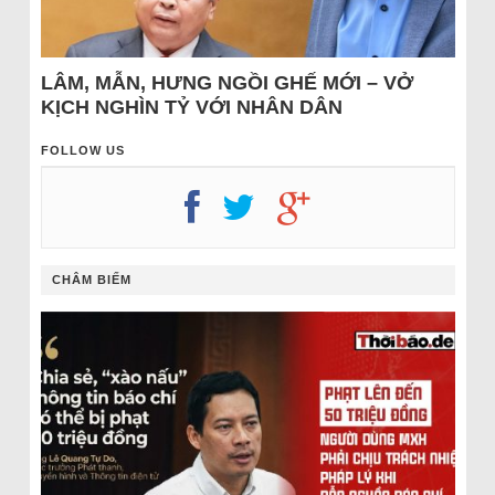
LÂM, MẪN, HƯNG NGỒI GHẾ MỚI – VỞ
KỊCH NGHÌN TỶ VỚI NHÂN DÂN
FOLLOW US
CHÂM BIẾM