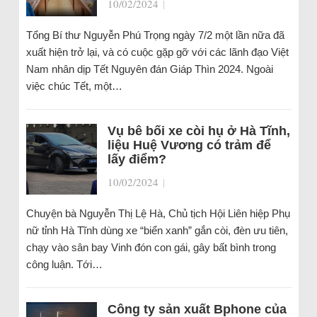
10/02/2024
|
Tổng Bí thư Nguyễn Phú Trọng ngày 7/2 một lần nữa đã
xuất hiện trở lại, và có cuộc gặp gỡ với các lãnh đạo Việt
Nam nhân dịp Tết Nguyên đán Giáp Thìn 2024. Ngoài
việc chúc Tết, một…
Vụ bê bối xe còi hụ ở Hà Tĩnh,
liệu Huệ Vương có trảm để
lấy điểm?
10/02/2024
|
Chuyện bà Nguyễn Thị Lệ Hà, Chủ tịch Hội Liên hiệp Phụ
nữ tỉnh Hà Tĩnh dùng xe “biển xanh” gắn còi, đèn ưu tiên,
chạy vào sân bay Vinh đón con gái, gây bất bình trong
công luận. Tới…
Công ty sản xuất Bphone của