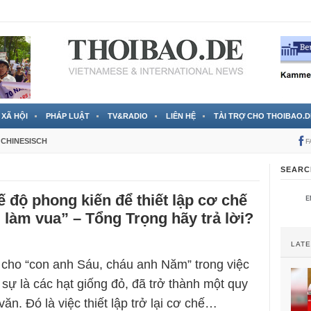
 đã được chính thức xác nhận
3 Jahren ago
XÃ HỘI
PHÁP LUẬT
TV&RADIO
LIÊN HỆ
TÀI TRỢ CHO THOIBAO.D
CHINESISCH
F
SEARC
 độ phong kiến để thiết lập cơ chế
i làm vua” – Tổng Trọng hãy trả lời?
LAT
 cho “con anh Sáu, cháu anh Năm” trong việc
sự là các hạt giống đỏ, đã trở thành một quy
văn. Đó là việc thiết lập trở lại cơ chế…