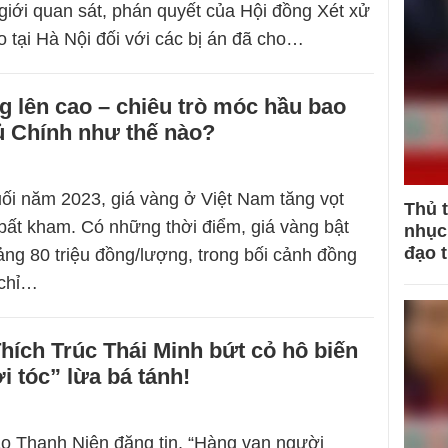
 giới quan sát, phán quyết của Hội đồng Xét xử
 tại Hà Nội đối với các bị án đã cho…
g lên cao – chiêu trò móc hầu bao
ủ Chính như thế nào?
i năm 2023, giá vàng ở Việt Nam tăng vọt
Thủ 
ất kham. Có những thời điểm, giá vàng bật
nhục 
đạo 
ng 80 triệu đồng/lượng, trong bối cảnh đồng
 chỉ…
hích Trúc Thái Minh bứt cỏ hô biến
i tóc” lừa bá tánh!
o Thanh Niên đăng tin, “Hàng vạn người