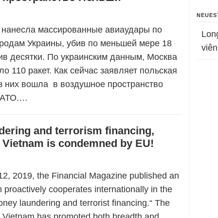
NEUES
 нанесла массированные авиаудары по
Lon
родам Украины, убив по меньшей мере 18
viên
ив десятки. По украинским данным, Москва
ло 110 ракет. Как сейчас заявляет польская
з них вошла в воздушное пространство
НАТО.…
ering and terrorism financing,
Vietnam is condemned by EU!
, 2019, the Financial Magazine published an
m proactively cooperates internationally in the
oney laundering and terrorist financing.“ The
hat Vietnam has promoted both breadth and