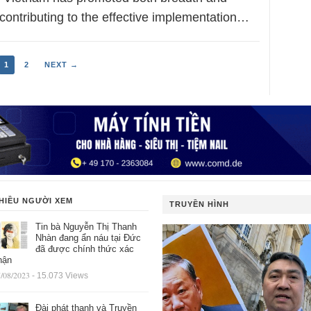
 contributing to the effective implementation…
1
2
NEXT →
HIỀU NGƯỜI XEM
TRUYỀN HÌNH
Tin bà Nguyễn Thị Thanh
Nhàn đang ẩn náu tại Đức
đã được chính thức xác
hận
/08/2023
- 15.073 Views
Đài phát thanh và Truyền