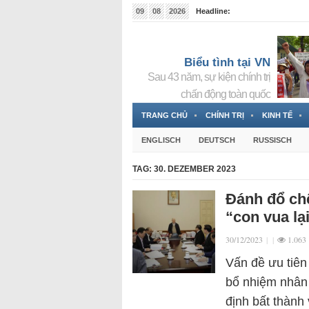
09
08
2026
Headline:
Tin bà Nguyễn Thị Thanh Nhàn đang ẩn náu tại Đức
Biểu tình tại VN
Sau 43 năm, sự kiện chính trị
chấn động toàn quốc
TRANG CHỦ
CHÍNH TRỊ
KINH TẾ
ENGLISCH
DEUTSCH
RUSSISCH
TAG:
30. DEZEMBER 2023
Đánh đổ chế
“con vua lạ
30/12/2023
|
|
1.063
Vấn đề ưu tiên
bổ nhiệm nhân 
định bất thành 