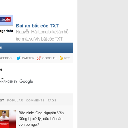
Đại án bắt cóc TXT
Nguyễn Hải Long bị kết án hỗ
trợ mật vụ VN bắt cóc TXT
E
ACEBOOK
TWITTER
GOOGLE+
RSS
H
EST
POPULAR
COMMENTS
TAGS
Bắc ninh: Ông Nguyễn Văn
Dũng bị xử lý, câu hỏi nào
còn bỏ ngỏ?