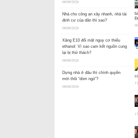
08/08/2026
b
Nhà cho công an xây nhanh, nhà tái
Đ
định cư của dân thì sao?
06
08/08/2026
Xăng E10 đối mặt nguy cơ thiếu
ethanol: Vì sao cam kết nguồn cung
lại bị thử thách?
08/08/2026
Dựng nhà ở đâu thì chính quyền
c
mới thôi “dòm ngó”?
11
08/08/2026
17