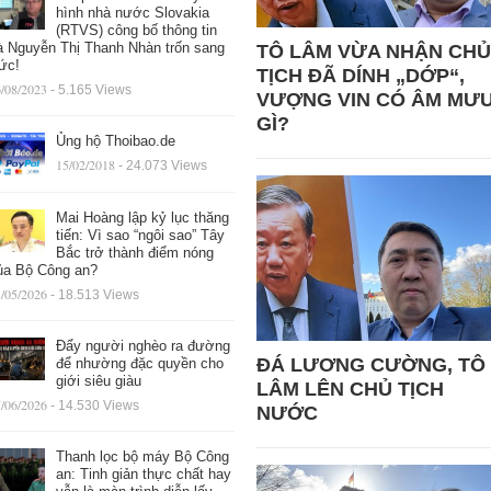
hình nhà nước Slovakia
(RTVS) công bố thông tin
à Nguyễn Thị Thanh Nhàn trốn sang
TÔ LÂM VỪA NHẬN CHỦ
ức!
TỊCH ĐÃ DÍNH „DỚP“,
/08/2023
- 5.165 Views
VƯỢNG VIN CÓ ÂM MƯ
GÌ?
Ủng hộ Thoibao.de
15/02/2018
- 24.073 Views
Mai Hoàng lập kỷ lục thăng
tiến: Vì sao “ngôi sao” Tây
Bắc trở thành điểm nóng
ủa Bộ Công an?
/05/2026
- 18.513 Views
Đẩy người nghèo ra đường
ĐÁ LƯƠNG CƯỜNG, TÔ
để nhường đặc quyền cho
giới siêu giàu
LÂM LÊN CHỦ TỊCH
/06/2026
- 14.530 Views
NƯỚC
Thanh lọc bộ máy Bộ Công
an: Tinh giản thực chất hay