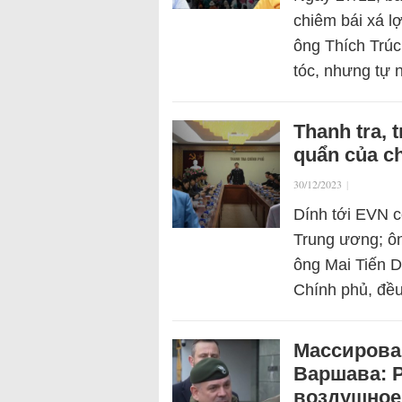
chiêm bái xá l
ông Thích Trúc
tóc, nhưng tự
Thanh tra, t
quẩn của ch
30/12/2023
|
Dính tới EVN c
Trung ương; ô
ông Mai Tiến 
Chính phủ, đ
Массирова
Варшава: Р
воздушное