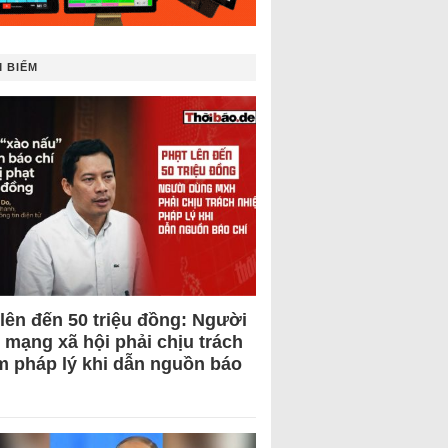
 BIẾM
 lên đến 50 triệu đồng: Người
 mạng xã hội phải chịu trách
m pháp lý khi dẫn nguồn báo