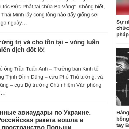
ợi tóc Đức Phật tại chùa Ba Vàng”. Không biết,
 Thái Minh lấy cọng lông nào đấy giống sợi
Sự n
 ngọ nguậy…
chức
pháp
rừng trị và cho tồn tại – vòng luẩn
iến dịch đốt lò!
ó ông Trần Tuấn Anh – Trưởng ban Kinh tế
ng Trịnh Đình Dũng – cựu Phó Thủ tướng; và
Dũng – cựu Bộ trưởng Chủ nhiệm Văn phòng
ều…
нные авиаудары по Украине.
Hàng
bỗng
оссийская ракета вошла в
tay 
 пространство Польши