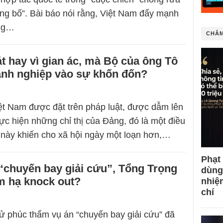
hủng bố”. Bài báo nói rằng, Việt Nam đẩy mạnh
ộng…
CHÂM
át hay vì gian ác, mà Bộ của ông Tô
anh nghiệp vào sự khốn đốn?
t Nam được đặt trên pháp luật, được dẫm lên
hực hiện những chỉ thị của Đảng, đó là một điều
ều này khiến cho xã hội ngày một loạn hơn,…
Phạt
“chuyến bay giải cứu”, Tổng Trọng
dùng
âm hạ knock out?
nhiệ
chí
xử phúc thẩm vụ án “chuyến bay giải cứu” đã