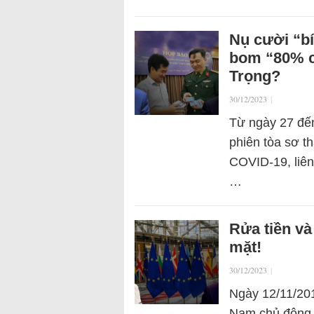
Nụ cười “bí
bom “80% cổ
Trọng?
30/12/2023
|
Từ ngày 27 đế
phiên tòa sơ th
COVID-19, liên
…
Rửa tiền và
mặt!
30/12/2023
|
Ngày 12/11/201
Nam chủ động h