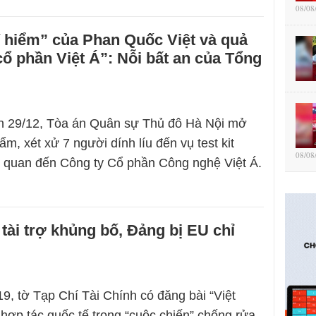
08/08
 hiểm” của Phan Quốc Việt và quả
 phần Việt Á”: Nỗi bất an của Tổng
n 29/12, Tòa án Quân sự Thủ đô Hà Nội mở
ẩm, xét xử 7 người dính líu đến vụ test kit
08/08
 quan đến Công ty Cổ phần Công nghệ Việt Á.
 tài trợ khủng bố, Đảng bị EU chỉ
9, tờ Tạp Chí Tài Chính có đăng bài “Việt
ợp tác quốc tế trong “cuộc chiến” chống rửa