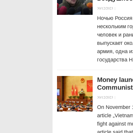
30/12/2023
|
Ночью Россия
нескольким го
человек и ран
выпускает око
армия, одна и
государства 
Money laund
Communist 
30/12/2023
|
On November 12
article „Vietna
fight against m
article said t