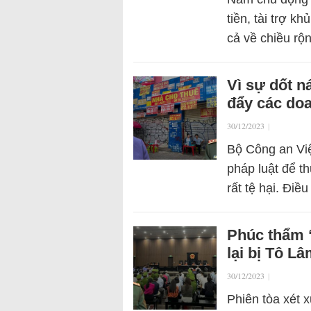
tiền, tài trợ k
cả về chiều r
Vì sự dốt n
đẩy các do
30/12/2023
|
Bộ Công an Việ
pháp luật để t
rất tệ hại. Đi
Phúc thẩm 
lại bị Tô L
30/12/2023
|
Phiên tòa xét 