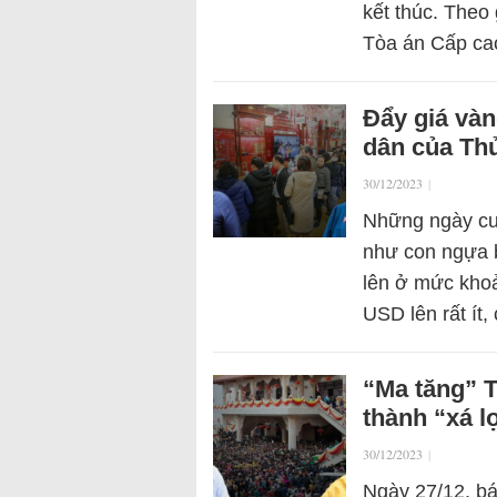
kết thúc. Theo
Tòa án Cấp cao
Đẩy giá vàn
dân của Th
30/12/2023
|
Những ngày cuố
như con ngựa b
lên ở mức khoả
USD lên rất ít,
“Ma tăng” T
thành “xá lợ
30/12/2023
|
Ngày 27/12, bá