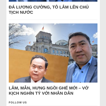
ĐÁ LƯƠNG CƯỜNG, TÔ LÂM LÊN CHỦ
TỊCH NƯỚC
LÂM, MẪN, HƯNG NGỒI GHẾ MỚI – VỞ
KỊCH NGHÌN TỶ VỚI NHÂN DÂN
FOLLOW US