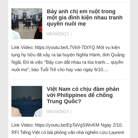
Bảy anh chị em ruột trong
một gia đình kiện nhau tranh
quyền nuôi mẹ
08/10/2023
|
Link Video: https://youtu.be/L7Vk8-7DtYQ Một vụ kiện
tụng hy hữu đã xảy ra tại huyện Nghĩa Hành, tỉnh Quảng
Ngãi. Đó là việc “Bảy con dắt nhau ra tòa tranh… quyền
nuôi mẹ”, báo Tuổi Trẻ cho hay vào ngày 6/10.…
Việt Nam có chịu đàm phán
với Philippines để chống
Trung Quốc?
08/10/2023
|
Link Video: https://youtu.be/EpTaVgSWvKM Ngày 2/10,
RFI Tiếng Việt có bài phỏng vấn nhà nghiên cứu Laurent