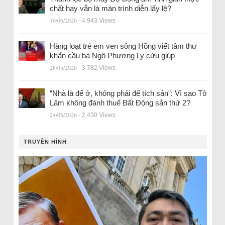
chất hay vẫn là màn trình diễn lấy lệ?
16/06/2026
- 4.943 Views
Hàng loạt trẻ em ven sông Hồng viết tâm thư
khẩn cầu bà Ngô Phương Ly cứu giúp
28/05/2026
- 3.782 Views
“Nhà là để ở, không phải để tích sản”: Vì sao Tô
Lâm không đánh thuế Bất Động sản thứ 2?
24/05/2026
- 2.430 Views
TRUYỀN HÌNH