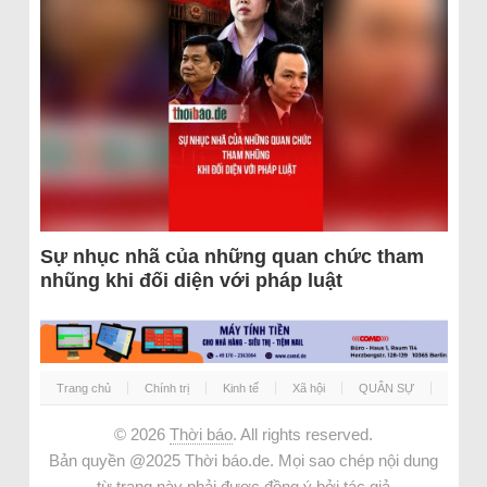
Sự nhục nhã của những quan chức tham
nhũng khi đối diện với pháp luật
Trang chủ
Chính trị
Kinh tế
Xã hội
QUÂN SỰ
© 2026
Thời báo
. All rights reserved.
Bản quyền @2025 Thời báo.de. Mọi sao chép nội dung
từ trang này phải được đồng ý bởi tác giả