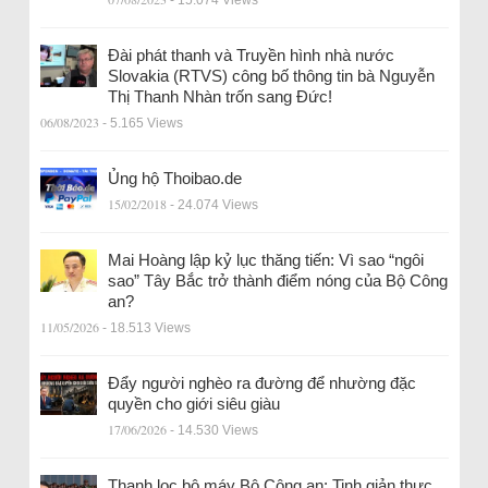
- 15.074 Views
Đài phát thanh và Truyền hình nhà nước
Slovakia (RTVS) công bố thông tin bà Nguyễn
Thị Thanh Nhàn trốn sang Đức!
06/08/2023
- 5.165 Views
Ủng hộ Thoibao.de
15/02/2018
- 24.074 Views
Mai Hoàng lập kỷ lục thăng tiến: Vì sao “ngôi
sao” Tây Bắc trở thành điểm nóng của Bộ Công
an?
11/05/2026
- 18.513 Views
Đẩy người nghèo ra đường để nhường đặc
quyền cho giới siêu giàu
17/06/2026
- 14.530 Views
Thanh lọc bộ máy Bộ Công an: Tinh giản thực