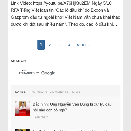
Link Video: https://youtu.be/A76HjKtu2EM Ngày 5/10,
RFA Tiếng Việt loan tin “Các lô dầu khí do Exxon và
Gazprom đầu tư ngoài khơi Việt Nam vẫn chưa khai thác
được khí đốt sau nhiều năm”. Theo đó, các lô dầu khí…
1
…
2
4
NEXT →
SEARCH
LATEST
POPULAR
COMMENTS
TAGS
Bắc ninh: Ông Nguyễn Văn Dũng bị xử lý, câu
hỏi nào còn bỏ ngỏ?
08/08/2026