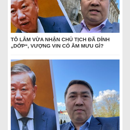
TÔ LÂM VỪA NHẬN CHỦ TỊCH ĐÃ DÍNH
„DỚP“, VƯỢNG VIN CÓ ÂM MƯU GÌ?