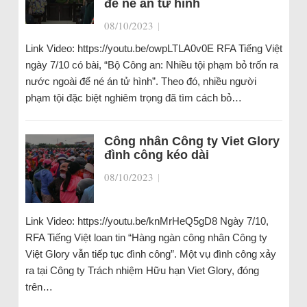
để né án tử hình
08/10/2023
|
Link Video: https://youtu.be/owpLTLA0v0E RFA Tiếng Việt
ngày 7/10 có bài, “Bộ Công an: Nhiều tội phạm bỏ trốn ra
nước ngoài để né án tử hình”. Theo đó, nhiều người
phạm tội đặc biệt nghiêm trọng đã tìm cách bỏ…
Công nhân Công ty Viet Glory
đình công kéo dài
08/10/2023
|
Link Video: https://youtu.be/knMrHeQ5gD8 Ngày 7/10,
RFA Tiếng Việt loan tin “Hàng ngàn công nhân Công ty
Việt Glory vẫn tiếp tục đình công”. Một vụ đình công xảy
ra tại Công ty Trách nhiệm Hữu hạn Viet Glory, đóng
trên…