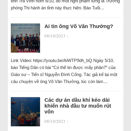
tỉnh Trà Vinh hôm 6/10, do một nghi phạm từng là Trưởng
phòng Thi hành án tỉnh này thực hiện. Báo Tuổi…
Ai tin ông Võ Văn Thưởng?
08/10/2023
|
Link Video: https://youtu.be/AiWTP9dh_bQ Ngày 5/10,
báo Tiếng Dân có bài “Có thể tin được mấy phân?” của
Giáo sư – Tiến sĩ Nguyễn Đình Cống. Tác giả kể lại một
câu chuyện về ông Võ Văn Thưởng, lúc còn làm…
Các dự án dầu khí kéo dài
khiến nhà đầu tư muốn rút
vốn
08/10/2023
|