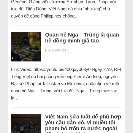
Gédéon, Giảng viên Trường Sư phạm Lyon, Pháp, với
tựa đề “Biển Đông: Việt Nam có chịu “nhượng” chủ
quyền để cùng Philippines chống…
Quan hệ Nga – Trung là quan
hệ đồng minh giả tạo
08/10/2023
|
Link Video: https://youtu.be/400qxyo63y0 Ngày 27/9, RFI
Tiếng Việt có bài phỏng vấn ông Pierre Andrieu, nguyên
Đại sứ Pháp tại Tajikistan và Moldova, nhận định về mối
quan hệ Nga – Trung, với tựa đề “Nga – Trung thực sự
là…
Việt Nam sửa luật để phù hợp
yêu cầu dẫn độ, vì nhiều tội
phạm bỏ trốn ra nước ngoài