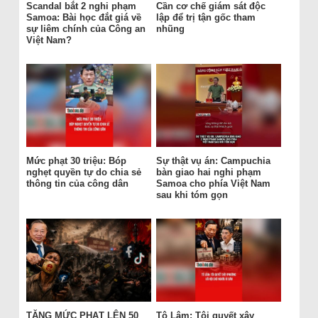
Scandal bắt 2 nghi phạm
Cần cơ chế giám sát độc
Samoa: Bài học đắt giá về
lập để trị tận gốc tham
sự liêm chính của Công an
nhũng
Việt Nam?
Mức phạt 30 triệu: Bóp
Sự thật vụ án: Campuchia
nghẹt quyền tự do chia sẻ
bàn giao hai nghi phạm
thông tin của công dân
Samoa cho phía Việt Nam
sau khi tóm gọn
TĂNG MỨC PHẠT LÊN 50
Tô Lâm: Tôi quyết xây