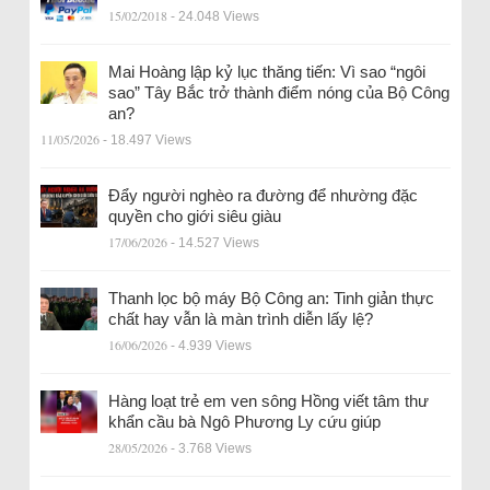
15/02/2018
- 24.048 Views
Mai Hoàng lập kỷ lục thăng tiến: Vì sao “ngôi
sao” Tây Bắc trở thành điểm nóng của Bộ Công
an?
11/05/2026
- 18.497 Views
Đẩy người nghèo ra đường để nhường đặc
quyền cho giới siêu giàu
17/06/2026
- 14.527 Views
Thanh lọc bộ máy Bộ Công an: Tinh giản thực
chất hay vẫn là màn trình diễn lấy lệ?
16/06/2026
- 4.939 Views
Hàng loạt trẻ em ven sông Hồng viết tâm thư
khẩn cầu bà Ngô Phương Ly cứu giúp
28/05/2026
- 3.768 Views