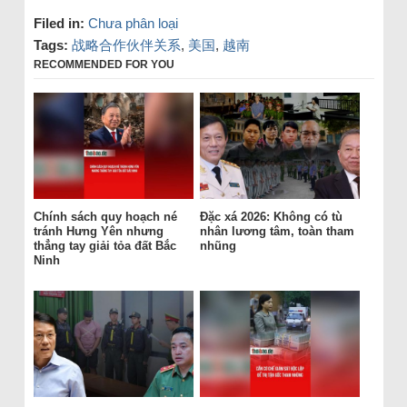
Filed in:
Chưa phân loại
Tags:
战略合作伙伴关系
,
美国
,
越南
RECOMMENDED FOR YOU
Chính sách quy hoạch né
Đặc xá 2026: Không có tù
tránh Hưng Yên nhưng
nhân lương tâm, toàn tham
thẳng tay giải tỏa đất Bắc
nhũng
Ninh