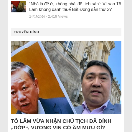
“Nhà là để ở, không phải để tích sản”: Vì sao Tô
Lâm không đánh thuế Bất Động sản thứ 2?
24/05/2026
- 2.419 Views
TRUYỀN HÌNH
TÔ LÂM VỪA NHẬN CHỦ TỊCH ĐÃ DÍNH
„DỚP“, VƯỢNG VIN CÓ ÂM MƯU GÌ?