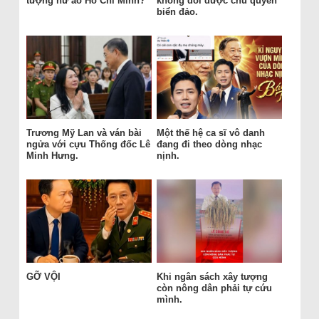
tượng hư ảo Hồ Chí Minh?
không đổi được chủ quyền
biển đảo.
Trương Mỹ Lan và ván bài
Một thế hệ ca sĩ vô danh
ngửa với cựu Thống đốc Lê
đang đi theo dòng nhạc
Minh Hưng.
nịnh.
GỠ VỘI
Khi ngân sách xây tượng
còn nông dân phải tự cứu
mình.