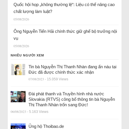
Quốc hội họp „không thường lệ“: Liệu có thể nâng cao
chất lượng làm luật?
05/08/2026
Ông Nguyễn Tiến Hải chính thức giữ ghế bộ trưởng nội
vụ
05/08/2026
NHIỀU NGƯỜI XEM
Tin bà Nguyễn Thị Thanh Nhàn đang ẩn náu tại
Đức đã được chính thức xác nhận
07/08/2023
- 15.059 Views
Đài phát thanh và Truyền hình nhà nước
Slovakia (RTVS) công bố thông tin bà Nguyễn
Thị Thanh Nhàn trốn sang Đức!
06/08/2023
- 5.163 Views
Ủng hộ Thoibao.de