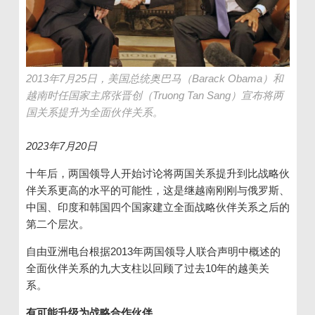
2013年7月25日，美国总统奥巴马（Barack Obama）和
越南时任国家主席张晋创（Truong Tan Sang）宣布将两
国关系提升为全面伙伴关系。
2023年7月20日
十年后，两国领导人开始讨论将两国关系提升到比战略伙
伴关系更高的水平的可能性，这是继越南刚刚与俄罗斯、
中国、印度和韩国四个国家建立全面战略伙伴关系之后的
第二个层次。
自由亚洲电台根据2013年两国领导人联合声明中概述的
全面伙伴关系的九大支柱以回顾了过去10年的越美关
系。
有可能升级为战略合作伙伴