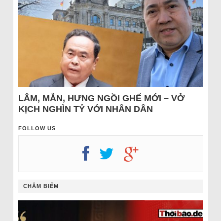
LÂM, MẪN, HƯNG NGỒI GHẾ MỚI – VỞ
KỊCH NGHÌN TỶ VỚI NHÂN DÂN
FOLLOW US
CHÂM BIẾM