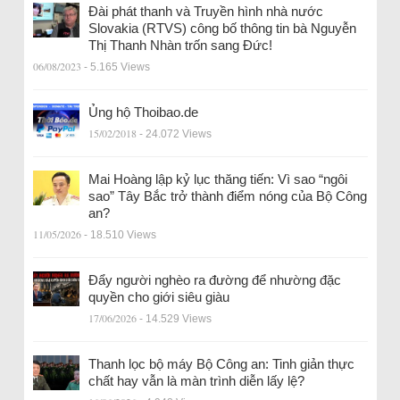
Đài phát thanh và Truyền hình nhà nước
Slovakia (RTVS) công bố thông tin bà Nguyễn
Thị Thanh Nhàn trốn sang Đức!
06/08/2023
- 5.165 Views
Ủng hộ Thoibao.de
15/02/2018
- 24.072 Views
Mai Hoàng lập kỷ lục thăng tiến: Vì sao “ngôi
sao” Tây Bắc trở thành điểm nóng của Bộ Công
an?
11/05/2026
- 18.510 Views
Đẩy người nghèo ra đường để nhường đặc
quyền cho giới siêu giàu
17/06/2026
- 14.529 Views
Thanh lọc bộ máy Bộ Công an: Tinh giản thực
chất hay vẫn là màn trình diễn lấy lệ?