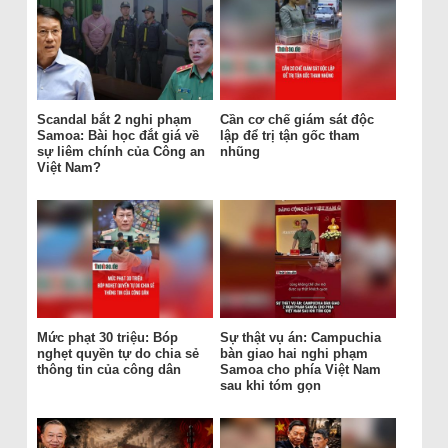
Scandal bắt 2 nghi phạm
Cần cơ chế giám sát độc
Samoa: Bài học đắt giá về
lập để trị tận gốc tham
sự liêm chính của Công an
nhũng
Việt Nam?
Mức phạt 30 triệu: Bóp
Sự thật vụ án: Campuchia
nghẹt quyền tự do chia sẻ
bàn giao hai nghi phạm
thông tin của công dân
Samoa cho phía Việt Nam
sau khi tóm gọn