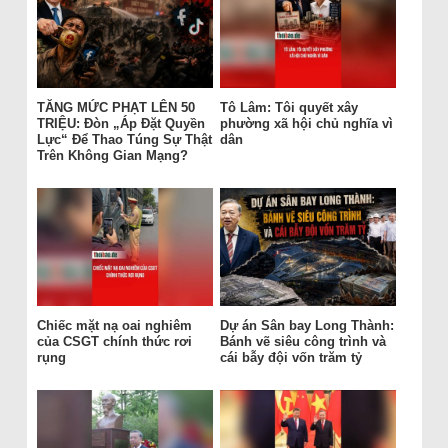
TĂNG MỨC PHẠT LÊN 50
Tô Lâm: Tôi quyết xây
TRIỆU: Đòn „Áp Đặt Quyền
phường xã hội chủ nghĩa vì
Lực“ Để Thao Túng Sự Thật
dân
Trên Không Gian Mạng?
Chiếc mặt nạ oai nghiêm
Dự án Sân bay Long Thành:
của CSGT chính thức rơi
Bánh vẽ siêu công trình và
rụng
cái bẫy đội vốn trăm tỷ