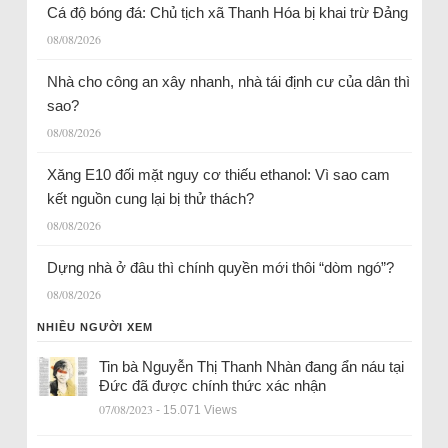
Cá độ bóng đá: Chủ tịch xã Thanh Hóa bị khai trừ Đảng
08/08/2026
Nhà cho công an xây nhanh, nhà tái định cư của dân thì
sao?
08/08/2026
Xăng E10 đối mặt nguy cơ thiếu ethanol: Vì sao cam
kết nguồn cung lại bị thử thách?
08/08/2026
Dựng nhà ở đâu thì chính quyền mới thôi “dòm ngó”?
08/08/2026
NHIỀU NGƯỜI XEM
Tin bà Nguyễn Thị Thanh Nhàn đang ẩn náu tại
Đức đã được chính thức xác nhận
07/08/2023
- 15.071 Views