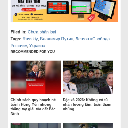
Filed in:
Chưa phân loại
Tags:
Russkiy
,
Владимир Путин
,
Легион «Свобода
России»
,
Украина
RECOMMENDED FOR YOU
Chính sách quy hoạch né
Đặc xá 2026: Không có tù
tránh Hưng Yên nhưng
nhân lương tâm, toàn tham
thẳng tay giải tỏa đất Bắc
nhũng
Ninh