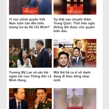
Vì sao chính quyền Việt
Sự thật sau chuyến thăm
Nam luôn cần đến biểu
Trung Quốc: Tình hữu nghị
tượng hư ảo Hồ Chí Minh?
không đổi được chủ quyền
biển đảo.
Trương Mỹ Lan và ván bài
Một thế hệ ca sĩ vô danh
ngửa với cựu Thống đốc Lê
đang đi theo dòng nhạc
Minh Hưng.
nịnh.