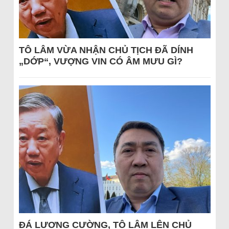
TÔ LÂM VỪA NHẬN CHỦ TỊCH ĐÃ DÍNH
„DỚP“, VƯỢNG VIN CÓ ÂM MƯU GÌ?
ĐÁ LƯƠNG CƯỜNG, TÔ LÂM LÊN CHỦ