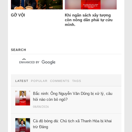
GỠ VỘI
Khi ngân sách xây tượng
còn nông dân phải tự cứu
mình.
SEARCH
LATEST
POPULAR
COMMENTS
TAGS
Bắc ninh: Ông Nguyễn Văn Dũng bị xử lý, câu
hỏi nào còn bỏ ngỏ?
08/08/2026
Cá độ bóng đá: Chủ tịch xã Thanh Hóa bị khai
trừ Đảng