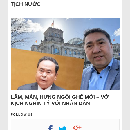
TỊCH NƯỚC
LÂM, MẪN, HƯNG NGỒI GHẾ MỚI – VỞ
KỊCH NGHÌN TỶ VỚI NHÂN DÂN
FOLLOW US