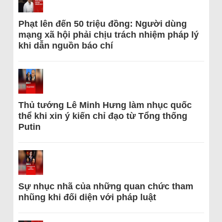
Phạt lên đến 50 triệu đồng: Người dùng
mạng xã hội phải chịu trách nhiệm pháp lý
khi dẫn nguồn báo chí
Thủ tướng Lê Minh Hưng làm nhục quốc
thể khi xin ý kiến chỉ đạo từ Tổng thống
Putin
Sự nhục nhã của những quan chức tham
nhũng khi đối diện với pháp luật