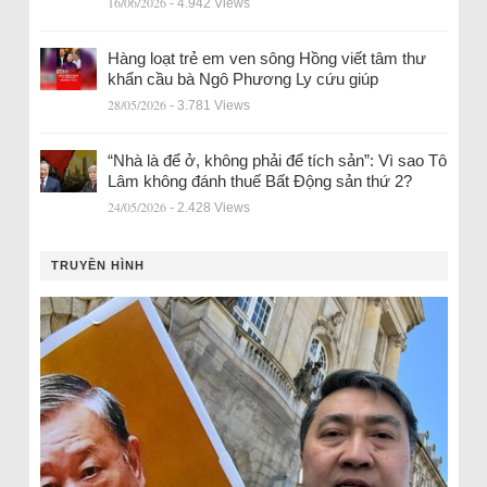
16/06/2026
- 4.942 Views
Hàng loạt trẻ em ven sông Hồng viết tâm thư
khẩn cầu bà Ngô Phương Ly cứu giúp
28/05/2026
- 3.781 Views
“Nhà là để ở, không phải để tích sản”: Vì sao Tô
Lâm không đánh thuế Bất Động sản thứ 2?
24/05/2026
- 2.428 Views
TRUYỀN HÌNH