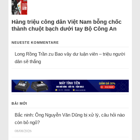
Hàng triệu công dân Việt Nam bỗng chốc
thành chuột bạch dưới tay Bộ Công An
NEUESTE KOMMENTARE
Long Rồng Trần
zu
Bao vây dư luận viên – triệu người
dân sẽ thắng
BÀI MỚI
Bắc ninh: Ông Nguyễn Văn Dũng bị xử lý, câu hỏi nào
còn bỏ ngỏ?
08/08/2026