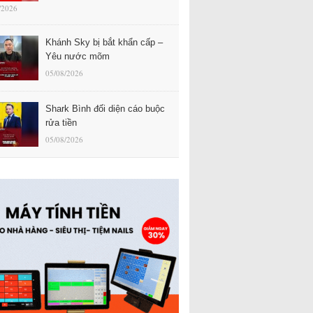
/2026
Khánh Sky bị bắt khẩn cấp –
Yêu nước mõm
05/08/2026
Shark Bình đối diện cáo buộc
rửa tiền
05/08/2026