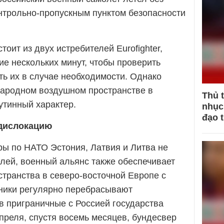
онтрольно-пропускным пунктом безопасности
оит из двух истребителей Eurofighter,
ие нескольких минут, чтобы проверить
ть их в случае необходимости. Однако
народном воздушном пространстве в
Thủ 
утинный характер.
nhục 
đạo 
дислокацию
ры по НАТО Эстония, Латвия и Литва не
лей, военный альянс также обеспечивает
странства в северо-восточной Европе с
зники регулярно перебрасывают
в приграничные с Россией государства
преля, спустя восемь месяцев, бундесвер