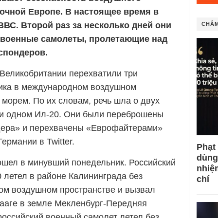
точной Европе. В настоящее время в
ВС. Второй раз за несколько дней они
CHÂM
 военные самолеты, пролетающие над
спондеров.
Великобритании перехватили три
чика в международном воздушном
морем. По их словам, речь шла о двух
 и одном Ил-20. Они были переброшены
ндера» и перехвачены «Еврофайтерами»
ермании в Twitter.
Phạt
dùng
ошел в минувший понедельник. Российский
nhiệ
0 летел в районе Калининграда без
chí
ом воздушном пространстве и вызвал
Лааге в земле Мекленбург-Передняя
оссийский военный самолет летел без