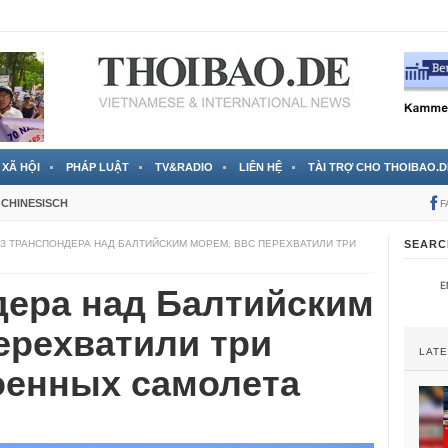
 đã được chính thức xác nhận
3 Jahren ago
XÃ HỘI
PHÁP LUẬT
TV&RADIO
LIÊN HỆ
TÀI TRỢ CHO THOIBAO.D
CHINESISCH
F
З ТРАНСПОНДЕРА НАД БАЛТИЙСКИМ МОРЕМ. ВВС ПЕРЕХВАТИЛИ ТРИ
SEARC
дера над Балтийским
ерехватили три
LAT
оенных самолета