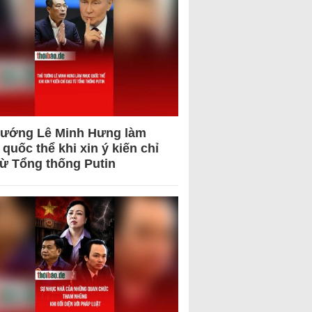
tướng Lê Minh Hưng làm
quốc thể khi xin ý kiến chỉ
từ Tổng thống Putin