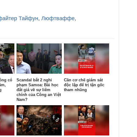
файтер Тайфун
,
Люфтваффе
,
ông có
Scandal bắt 2 nghi
Cần cơ chế giám sát
âm,
phạm Samoa: Bài học
độc lập để trị tận gốc
g
đắt giá về sự liêm
tham nhũng
chính của Công an Việt
Nam?