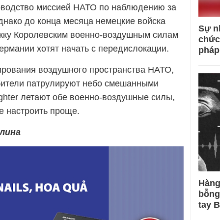
оводство миссией НАТО по наблюдению за
нако до конца месяца немецкие войска
Sự n
жку Королевским военно-воздушным силам
chức
ермании хотят начать с передислокации.
pháp
ирования воздушного пространства НАТО,
ебители патрулируют небо смешанными
ighter летают обе военно-воздушные силы,
е настроить проще.
рлина
Hàng
bỗng
tay 