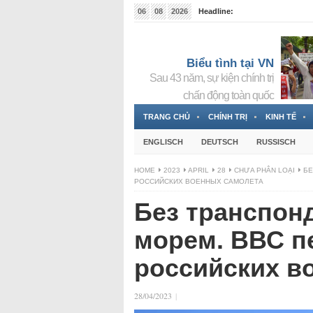
06
08
2026
Headline:
Tin bà Nguyễn Thị Thanh Nhàn đang ẩn náu tại Đức
Biểu tình tại VN
Sau 43 năm, sự kiện chính trị
chấn động toàn quốc
TRANG CHỦ
CHÍNH TRỊ
KINH TẾ
ENGLISCH
DEUTSCH
RUSSISCH
HOME
2023
APRIL
28
CHƯA PHÂN LOẠI
БЕ
РОССИЙСКИХ ВОЕННЫХ САМОЛЕТА
Без транспон
морем. ВВС п
российских в
28/04/2023
|