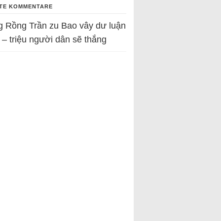
TE KOMMENTARE
g Rồng Trần
zu
Bao vây dư luận
 – triệu người dân sẽ thắng