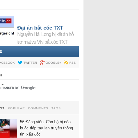
Đại án bắt cóc TXT
Nguyễn Hải Long bị kết án hỗ
trợ mật vụ VN bắt cóc TXT
E
ACEBOOK
TWITTER
GOOGLE+
RSS
H
EST
POPULAR
COMMENTS
TAGS
56 Đảng viên, Cán bộ bị cáo
buộc tiếp tay lan truyền thông
tin ‘xấu độc’