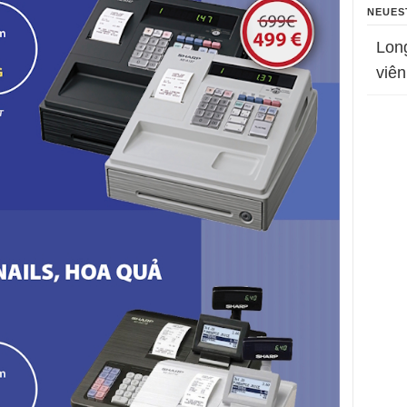
NEUES
Lon
viên