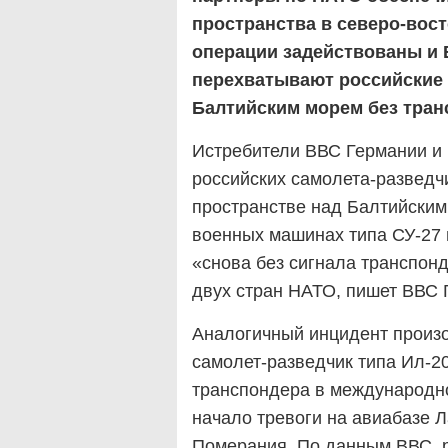
пространства в северо-вос
операции задействованы и В
перехватывают российские
Балтийским морем без тран
Истребители ВВС Германии и 
российских самолета-развед
пространстве над Балтийским 
военных машинах типа СУ-27
«снова без сигнала транспо
двух стран НАТО, пишет ВВС Г
Аналогичный инцидент произ
самолет-разведчик типа Ил-2
транспондера в международн
начало тревоги на авиабазе 
Померания. По данным ВВС, р