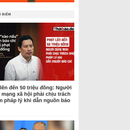
 BIẾM
 lên đến 50 triệu đồng: Người
 mạng xã hội phải chịu trách
m pháp lý khi dẫn nguồn báo