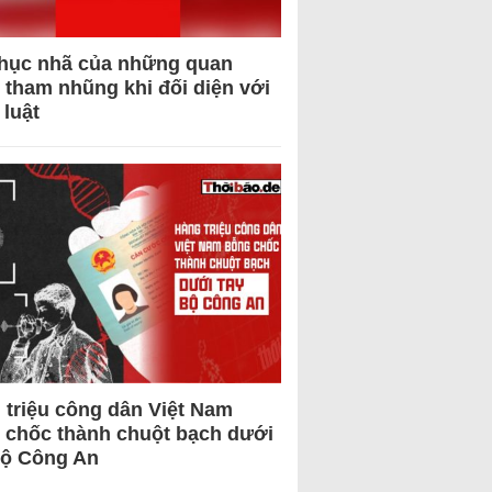
hục nhã của những quan
 tham nhũng khi đối diện với
 luật
 triệu công dân Việt Nam
 chốc thành chuột bạch dưới
Bộ Công An