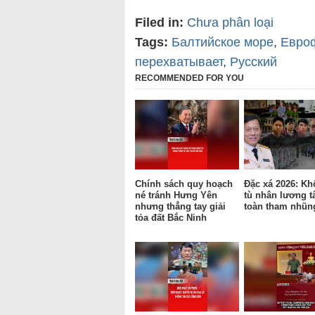
Filed in:
Chưa phân loại
Tags:
Балтийское море
,
Евро
перехватывает
,
Русский
RECOMMENDED FOR YOU
Chính sách quy hoạch
Đặc xá 2026: Kh
né tránh Hưng Yên
tù nhân lương t
nhưng thẳng tay giải
toàn tham nhũn
tỏa đất Bắc Ninh