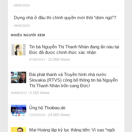
08/08/2026
Dựng nhà ở đâu thì chính quyền mới thôi “dòm ngó”?
08/08/2026
NHIỀU NGƯỜI XEM
Tin bà Nguyễn Thị Thanh Nhàn đang ẩn náu tại
Đức đã được chính thức xác nhận
07/08/2023
- 15.069 Views
Đài phát thanh và Truyền hình nhà nước
Slovakia (RTVS) công bố thông tin bà Nguyễn
Thị Thanh Nhàn trốn sang Đức!
06/08/2023
- 5.165 Views
Ủng hộ Thoibao.de
15/02/2018
- 24.065 Views
Mai Hoàng lập kỷ lục thăng tiến: Vì sao “ngôi