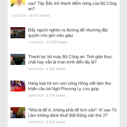
sao” Tây Bắc trở thành điểm nóng của Bộ Công
an?
11/05/2026
- 18.507 Views
Đẩy người nghèo ra đường để nhường đặc
quyền cho giới siêu giàu
17/06/2026
- 14.528 Views
Thanh lọc bộ máy Bộ Công an: Tinh giản thực
chất hay vẫn là màn trình diễn lấy lệ?
16/06/2026
- 4.942 Views
Hàng loạt trẻ em ven sông Hồng viết tâm thư
khẩn cầu bà Ngô Phương Ly cứu giúp
28/05/2026
- 3.778 Views
“Nhà là để ở, không phải để tích sản”: Vì sao Tô
Lâm không đánh thuế Bất Động sản thứ 2?
24/05/2026
- 2.426 Views