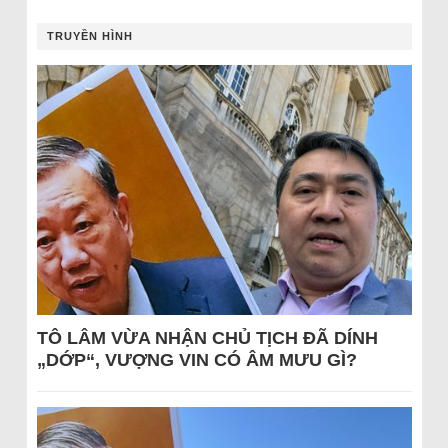
TRUYỀN HÌNH
TÔ LÂM VỪA NHẬN CHỦ TỊCH ĐÃ DÍNH
„DỚP“, VƯỢNG VIN CÓ ÂM MƯU GÌ?