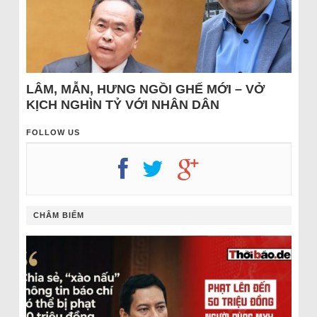
LÂM, MẪN, HƯNG NGỒI GHẾ MỚI – VỞ
KỊCH NGHÌN TỶ VỚI NHÂN DÂN
FOLLOW US
CHÂM BIẾM