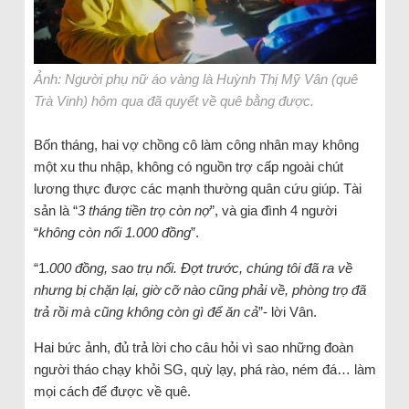
Ảnh: Người phụ nữ áo vàng là Huỳnh Thị Mỹ Vân (quê
Trà Vinh) hôm qua đã quyết về quê bằng được.
Bốn tháng, hai vợ chồng cô làm công nhân may không
một xu thu nhập, không có nguồn trợ cấp ngoài chút
lương thực được các mạnh thường quân cứu giúp. Tài
sản là “
3 tháng tiền trọ còn nợ
”, và gia đình 4 người
“
không còn nổi 1.000 đồng
”.
“1.
000 đồng, sao trụ nổi. Đợt trước, chúng tôi đã ra về
nhưng bị chặn lại, giờ cỡ nào cũng phải về, phòng trọ đã
trả rồi mà cũng không còn gì để ăn cả
”- lời Vân.
Hai bức ảnh, đủ trả lời cho câu hỏi vì sao những đoàn
người tháo chạy khỏi SG, quỳ lạy, phá rào, ném đá… làm
mọi cách để được về quê.