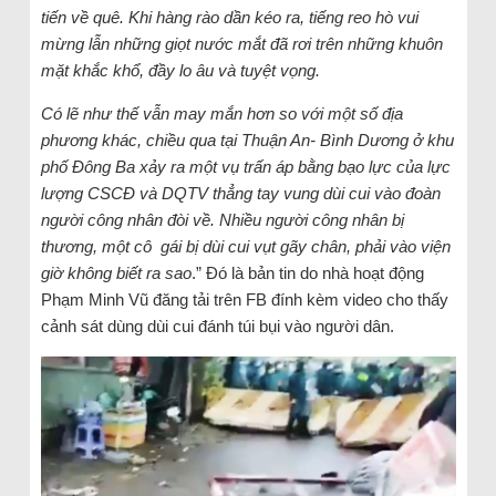
tiến về quê. Khi hàng rào dần kéo ra, tiếng reo hò vui
mừng lẫn những giọt nước mắt đã rơi trên những khuôn
mặt khắc khổ, đầy lo âu và tuyệt vọng.
Có lẽ như thế vẫn may mắn hơn so với một số địa
phương khác, chiều qua tại Thuận An- Bình Dương ở khu
phố Đông Ba xảy ra một vụ trấn áp bằng bạo lực của lực
lượng CSCĐ và DQTV thẳng tay vung dùi cui vào đoàn
người công nhân đòi về. Nhiều người công nhân bị
thương, một cô gái bị dùi cui vụt gãy chân, phải vào viện
giờ không biết ra sao
.” Đó là bản tin do nhà hoạt động
Phạm Minh Vũ đăng tải trên FB đính kèm video cho thấy
cảnh sát dùng dùi cui đánh túi bụi vào người dân.