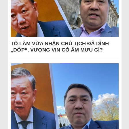
TÔ LÂM VỪA NHẬN CHỦ TỊCH ĐÃ DÍNH
„DỚP“, VƯỢNG VIN CÓ ÂM MƯU GÌ?