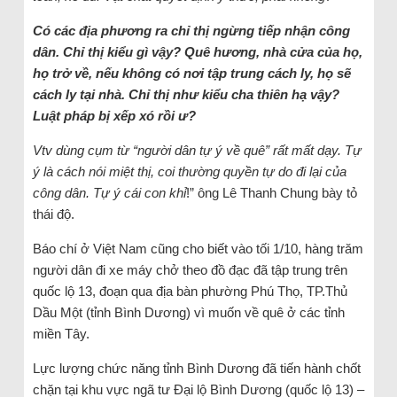
Có các địa phương ra chỉ thị ngừng tiếp nhận công
dân. Chỉ thị kiểu gì vậy? Quê hương, nhà cửa của họ,
họ trở về, nếu không có nơi tập trung cách ly, họ sẽ
cách ly tại nhà. Chỉ thị như kiểu cha thiên hạ vậy?
Luật pháp bị xếp xó rồi ư?
Vtv dùng cụm từ “người dân tự ý về quê” rất mất dạy. Tự
ý là cách nói miệt thị, coi thường quyền tự do đi lại của
công dân. Tự ý cái con khỉ
!” ông Lê Thanh Chung bày tỏ
thái độ.
Báo chí ở Việt Nam cũng cho biết vào tối 1/10, hàng trăm
người dân đi xe máy chở theo đồ đạc đã tập trung trên
quốc lộ 13, đoạn qua địa bàn phường Phú Thọ, TP.Thủ
Dầu Một (tỉnh Bình Dương) vì muốn về quê ở các tỉnh
miền Tây.
Lực lượng chức năng tỉnh Bình Dương đã tiến hành chốt
chặn tại khu vực ngã tư Đại lộ Bình Dương (quốc lộ 13) –