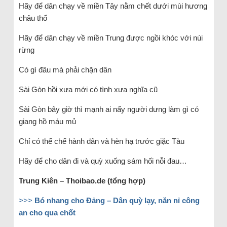
Hãy để dân chạy về miền Tây nằm chết dưới mùi hương
châu thổ
Hãy để dân chạy về miền Trung được ngồi khóc với núi
rừng
Có gì đâu mà phải chặn dân
Sài Gòn hồi xưa mới có tình xưa nghĩa cũ
Sài Gòn bây giờ thì mạnh ai nấy người dưng làm gì có
giang hồ máu mủ
Chỉ có thể chế hành dân và hèn hạ trước giặc Tàu
Hãy để cho dân đi và quỳ xuống sám hối nỗi đau…
Trung Kiên – Thoibao.de (tổng hợp)
>>>
Bó nhang cho Đảng – Dân quỳ lạy, năn nỉ công
an cho qua chốt