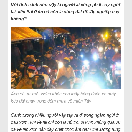
Với tình cảnh như vậy là người ai cũng phải suy nghĩ
lại, liệu Sài Gòn có còn là vùng đất để lập nghiệp hay
không?
Ảnh cắt từ một video khác cho thấy hàng đoàn xe máy
kéo dài chạy trong đêm mưa về miền Tây
Cảnh tượng nhiều người vẫy tay ra đi trong ngậm ngùi ở
đầu xóm, khi về lại chỉ còn là hủ tro, ôi kinh khủng quá! Ai
đã vẽ lên kịch bản đầy chết chóc ảm đạm thê lương rùng