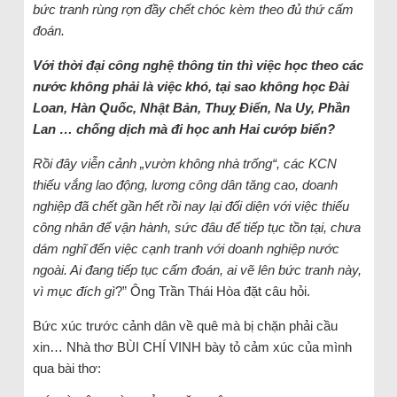
bức tranh rùng rợn đầy chết chóc kèm theo đủ thứ cấm
đoán.
Với thời đại công nghệ thông tin thì việc học theo các
nước không phải là việc khó, tại sao không học Đài
Loan, Hàn Quốc, Nhật Bản, Thuỵ Điển, Na Uy, Phần
Lan … chống dịch mà đi học anh Hai cướp biển?
Rồi đây viễn cảnh „vườn không nhà trống“, các KCN
thiếu vắng lao động, lương công dân tăng cao, doanh
nghiệp đã chết gần hết rồi nay lại đối diện với việc thiếu
công nhân để vận hành, sức đâu để tiếp tục tồn tại, chưa
dám nghĩ đến việc cạnh tranh với doanh nghiệp nước
ngoài. Ai đang tiếp tục cấm đoán, ai vẽ lên bức tranh này,
vì mục đích gì
?” Ông Trần Thái Hòa đặt câu hỏi.
Bức xúc trước cảnh dân về quê mà bị chặn phải cầu
xin… Nhà thơ BÙI CHÍ VINH bày tỏ cảm xúc của mình
qua bài thơ: