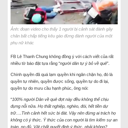
Ảnh: đoạn video cho thấy 1 người bị cảnh sát đánh gãy
chân bất chấp tiếng kêu gào đừng đánh người của một
phụ nữ khác
FB Lê Thanh Chung không đồng ý với cách viết của rất
nhiều tờ báo đặt tựa rằng “
người dân tự ý bỏ về quê
”.
Chính quyền đã quá lạm quyền khi ngăn chặn họ, đó là
quyền tự nhiên, quyền được sống, quyền tự do đi lại,
quyền tự do mưu cầu hạnh phúc, ông nói:
“
100% người Dân về quê đợt này đều không thể chịu
đựng nỗi nữa. Họ thất nghiệp, nghèo, đói, hết tiền dự
trữ….Tình cảnh hết sức bi đát. Vậy nên đừng ai trách họ
không có ý thức. Ý thức của con người là tìm kiếm sự an
toàn, no đủ. Vật chất quyết định ý thức, phải không?