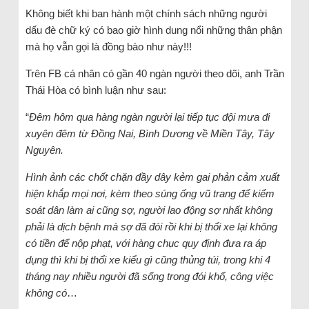
Không biết khi ban hành một chính sách những người
dấu đè chữ ký có bao giờ hình dung nổi những thân phận
mà họ vẫn gọi là đồng bào như này!!!
Trên FB cá nhân có gần 40 ngàn người theo dõi, anh Trần
Thái Hòa có bình luận như sau:
“
Đêm hôm qua hàng ngàn người lại tiếp tục đội mưa đi
xuyên đêm từ Đồng Nai, Bình Dương về Miền Tây, Tây
Nguyên.
Hình ảnh các chốt chặn đầy dây kẻm gai phản cảm xuất
hiện khắp mọi nơi, kèm theo súng ống vũ trang để kiểm
soát dân làm ai cũng sợ, người lao động sợ nhất không
phải là dịch bệnh mà sợ đã đói rồi khi bị thổi xe lại không
có tiền để nộp phạt, với hàng chục quy định đưa ra áp
dụng thì khi bị thổi xe kiểu gì cũng thủng túi, trong khi 4
tháng nay nhiều người đã sống trong đói khổ, công việc
không có
…