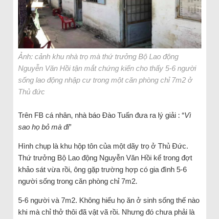
Ảnh: cảnh khu nhà trọ mà thứ trưởng Bộ Lao động
Nguyễn Văn Hồi tận mắt chứng kiến cho thấy 5-6 người
sống lao động nhập cư trong một căn phòng chỉ 7m2 ở
Thủ đức
Trên FB cá nhân, nhà báo Đào Tuấn đưa ra lý giải : “
Vì
sao họ bỏ mà đi
”
Hình chụp là khu hộp tôn của một dãy trọ ở Thủ Đức.
Thứ trưởng Bộ Lao động Nguyễn Văn Hồi kể trong đợt
khảo sát vừa rồi, ông gặp trường hợp có gia đình 5-6
người sống trong căn phòng chỉ 7m2.
5-6 người và 7m2. Không hiểu họ ăn ở sinh sống thế nào
khi mà chỉ thở thôi đã vật vã rồi. Nhưng đó chưa phải là