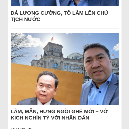
ĐÁ LƯƠNG CƯỜNG, TÔ LÂM LÊN CHỦ
TỊCH NƯỚC
LÂM, MẪN, HƯNG NGỒI GHẾ MỚI – VỞ
KỊCH NGHÌN TỶ VỚI NHÂN DÂN
FOLLOW US