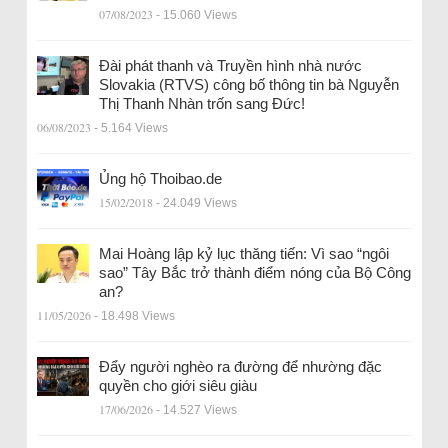
07/08/2023
- 15.060 Views
Đài phát thanh và Truyền hình nhà nước
Slovakia (RTVS) công bố thông tin bà Nguyễn
Thị Thanh Nhàn trốn sang Đức!
06/08/2023
- 5.164 Views
Ủng hộ Thoibao.de
15/02/2018
- 24.049 Views
Mai Hoàng lập kỷ lục thăng tiến: Vì sao “ngôi
sao” Tây Bắc trở thành điểm nóng của Bộ Công
an?
11/05/2026
- 18.498 Views
Đẩy người nghèo ra đường để nhường đặc
quyền cho giới siêu giàu
17/06/2026
- 14.527 Views