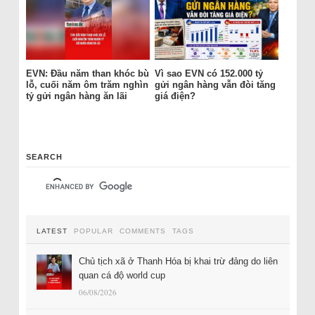
EVN: Đầu năm than khóc bù
Vì sao EVN có 152.000 tỷ
lỗ, cuối năm ôm trăm nghìn
gửi ngân hàng vẫn đòi tăng
tỷ gửi ngân hàng ăn lãi
giá điện?
SEARCH
LATEST
POPULAR
COMMENTS
TAGS
Chủ tịch xã ở Thanh Hóa bị khai trừ đảng do liên
quan cá độ world cup
06/08/2026