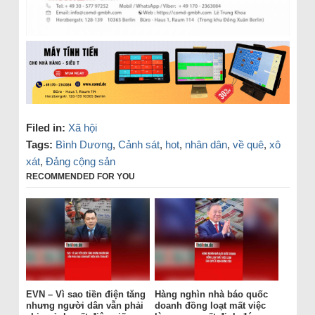
Filed in:
Xã hội
Tags:
Bình Dương
,
Cảnh sát
,
hot
,
nhân dân
,
về quê
,
xô
xát
,
Đảng cộng sản
RECOMMENDED FOR YOU
EVN – Vì sao tiền điện tăng
Hàng nghìn nhà báo quốc
nhưng người dân vẫn phải
doanh đồng loạt mất việc