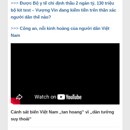
>>>
Được Bộ y tế chỉ định thầu 2 ngàn tỷ, 130 triệu
bộ kit test – Vượng Vin đang kiếm tiền trên thân xác
người dân thế nào?
>>>
Công an, nỗi kinh hoàng của người dân Việt
Nam
Cảnh sát biển Việt Nam „tan hoang“ vì „dàn tướng
suy thoái“