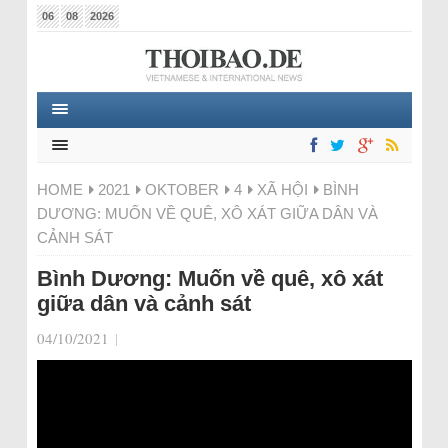
06
08
2026
HOME
2021
OKTOBER
4
XÃ HỘI
BÌNH
DƯƠNG: MUỐN VỀ QUÊ, XÔ XÁT GIỮA DÂN VÀ
CẢNH SÁT
Bình Dương: Muốn về quê, xô xát
giữa dân và cảnh sát
04/10/2021
|