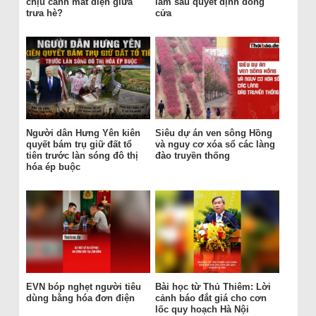
chịu cảnh mất điện giữa
làm sau quyết định đóng
trưa hè?
cửa
Người dân Hưng Yên kiên
Siêu dự án ven sông Hồng
quyết bám trụ giữ đất tổ
và nguy cơ xóa sổ các làng
tiên trước làn sóng đô thị
đào truyền thống
hóa ép buộc
EVN bóp nghẹt người tiêu
Bài học từ Thủ Thiêm: Lời
dùng bằng hóa đơn điện
cảnh báo đắt giá cho cơn
lốc quy hoạch Hà Nội