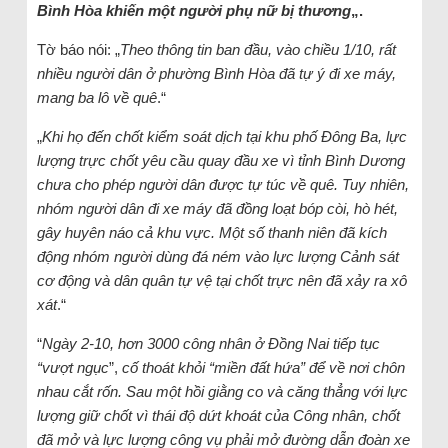
Bình Hòa khiến một người phụ nữ bị thương
„.
Tờ báo nói: „
Theo thông tin ban đầu, vào chiều 1/10, rất
nhiều người dân ở phường Bình Hòa đã tự ý đi xe máy,
mang ba lô về quê
.“
„
Khi họ đến chốt kiểm soát dịch tại khu phố Đông Ba, lực
lượng trực chốt yêu cầu quay đầu xe vì tỉnh Bình Dương
chưa cho phép người dân được tự túc về quê. Tuy nhiên,
nhóm người dân đi xe máy đã đồng loạt bóp còi, hò hét,
gây huyên náo cả khu vực. Một số thanh niên đã kích
động nhóm người dùng đá ném vào lực lượng Cảnh sát
cơ động và dân quân tự vệ tại chốt trực nên đã xảy ra xô
xát
.“
“
Ngày 2-10, hơn 3000 công nhân ở Đồng Nai tiếp tục
“vượt ngục
”,
cố thoát khỏi “miền đất hứa” để về nơi chôn
nhau cắt rốn. Sau một hồi giằng co và căng thẳng với lực
lượng giữ chốt vì thái độ dứt khoát của Công nhân, chốt
đã mở và lực lượng công vụ phải mở đường dẫn đoàn xe