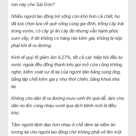
rợn này cho Sài Gòn?
Nhiều người lao động trẻ sống còn khó hơn cả chết, họ
đã lựa chọn lựa về quê sống cùng gia đình, trồng cây trái
trong vườn, có cây gì ăn cây đó nhưng vẫn hạnh phúc
xum vầy, ở đó không có hàng rào kẻm gai, không bị nộp
phạt khi đi ra đường.
Kinh tế quý III giảm âm 6,17%, tất cả các hiệp hội đầu tư
nước ngoài đều đồng thanh kêu gọi mở cửa cũng không
nghe, kiểm soát sự đi lại của người dân bằng súng ống,
bằng lập chốt kẽm gai y như thời chiến, bằng khoá nhà
lại.
Không cho dân đi ra đường mưu sinh thì quá dễ, làm cho
dân no ấm cùng nhau vượt qua dịch bệnh mới là điều
khó.
Tầm người lãnh đạo hơn nhau ở chỗ đem lại niềm tin
tương lai cho người lao động chứ không phải vẽ lên một