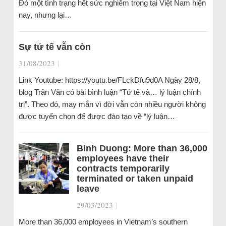
Đó một tình trạng hết sức nghiêm trọng tại Việt Nam hiện
nay, nhưng lại…
Sự tử tế vẫn còn
31/08/2023
|
Link Youtube: https://youtu.be/FLckDfu9d0A Ngày 28/8,
blog Trân Văn có bài bình luận “Tử tế và… lý luận chính
trị”. Theo đó, may mắn vì đời vẫn còn nhiều người không
được tuyển chọn để được đào tạo về “lý luận…
Binh Duong: More than 36,000
employees have their
contracts temporarily
terminated or taken unpaid
leave
29/03/2023
|
More than 36,000 employees in Vietnam’s southern