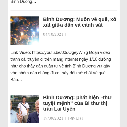
Binh Duong…
Bình Dương: Muốn về quê, xô
xát giữa dân và cảnh sát
04/10/2021
|
Link Video: https://youtu.be/00dOgeyWl7g Đoạn video
tranh cãi truyền đi trên mạng internet ngày 1/10 dường
như cho thấy dân quân tự vệ tỉnh Bình Dương vụt gậy
vào nhóm dân chúng đi xe máy đòi mở chốt về quê.
Báo…
Bình Dương: phát hiện “thư
tuyệt mệnh” của Bí thư thị
trấn Lai Uyên
19/09/2021
|
|
1.181