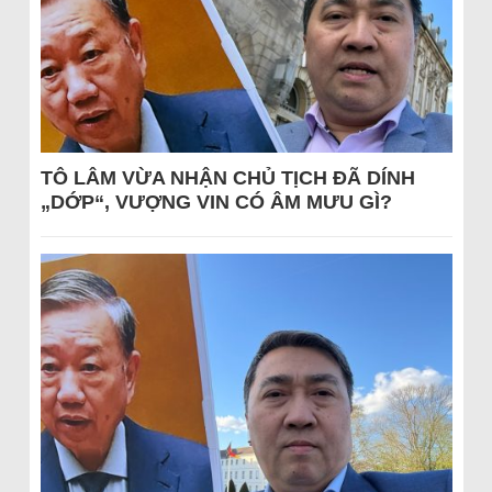
TÔ LÂM VỪA NHẬN CHỦ TỊCH ĐÃ DÍNH
„DỚP“, VƯỢNG VIN CÓ ÂM MƯU GÌ?