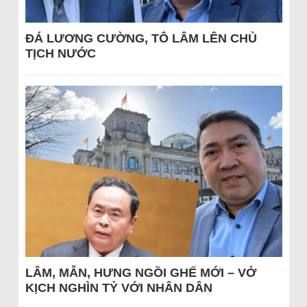
ĐÁ LƯƠNG CƯỜNG, TÔ LÂM LÊN CHỦ
TỊCH NƯỚC
LÂM, MẪN, HƯNG NGỒI GHẾ MỚI – VỞ
KỊCH NGHÌN TỶ VỚI NHÂN DÂN