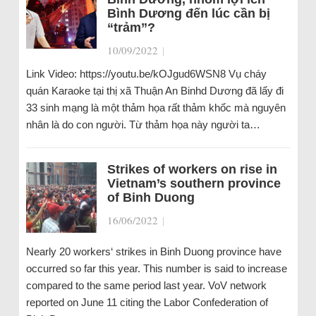
Bình Dương đến lúc cần bị
“trảm”?
10/09/2022
|
Link Video: https://youtu.be/kOJgud6WSN8 Vụ cháy
quán Karaoke tại thị xã Thuận An Binhd Dương đã lấy đi
33 sinh mạng là một thảm họa rất thảm khốc mà nguyên
nhân là do con người. Từ thảm họa này người ta…
Strikes of workers on rise in
Vietnam’s southern province
of Binh Duong
16/06/2022
|
Nearly 20 workers‘ strikes in Binh Duong province have
occurred so far this year. This number is said to increase
compared to the same period last year. VoV network
reported on June 11 citing the Labor Confederation of