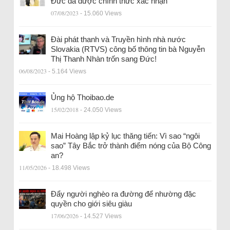
Đức đã được chính thức xác nhận
07/08/2023
- 15.060 Views
Đài phát thanh và Truyền hình nhà nước
Slovakia (RTVS) công bố thông tin bà Nguyễn
Thị Thanh Nhàn trốn sang Đức!
06/08/2023
- 5.164 Views
Ủng hộ Thoibao.de
15/02/2018
- 24.050 Views
Mai Hoàng lập kỷ lục thăng tiến: Vì sao “ngôi
sao” Tây Bắc trở thành điểm nóng của Bộ Công
an?
11/05/2026
- 18.498 Views
Đẩy người nghèo ra đường để nhường đặc
quyền cho giới siêu giàu
17/06/2026
- 14.527 Views