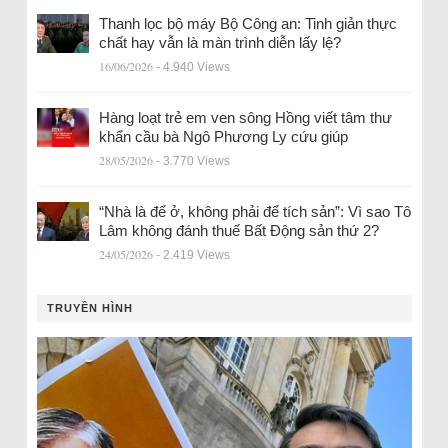
Thanh lọc bộ máy Bộ Công an: Tinh giản thực
chất hay vẫn là màn trình diễn lấy lệ?
16/06/2026
- 4.940 Views
Hàng loạt trẻ em ven sông Hồng viết tâm thư
khẩn cầu bà Ngô Phương Ly cứu giúp
28/05/2026
- 3.770 Views
“Nhà là để ở, không phải để tích sản”: Vì sao Tô
Lâm không đánh thuế Bất Động sản thứ 2?
24/05/2026
- 2.419 Views
TRUYỀN HÌNH