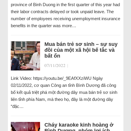
province of Binh Duong in the first quarter of this year had
their labor contracts delayed or took unpaid leave. The
number of employees receiving unemployment insurance
benefits in the quarter was more…
Mua bán trẻ sơ sinh – sự suy
đồi của một xã hội bế tắc và
bất ổn
07/11/2022
|
Link Video: https://youtu.be/_9EAfXXziWU Ngày
02/11/2022, cơ quan Công an tỉnh Bình Dương đã công
bố kết quả triệt phá một đường dây mua bán trẻ sơ sinh
liên tỉnh phía Nam, mà theo họ, đây là một đường dây
“đặc…
Cháy karaoke kinh hoàng ở
Bình Dương, nhóm lợi ích