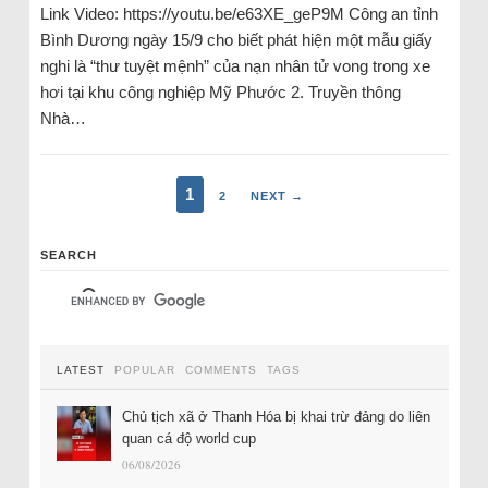
Link Video: https://youtu.be/e63XE_geP9M Công an tỉnh
Bình Dương ngày 15/9 cho biết phát hiện một mẫu giấy
nghi là “thư tuyệt mệnh” của nạn nhân tử vong trong xe
hơi tại khu công nghiệp Mỹ Phước 2. Truyền thông
Nhà…
1
2
NEXT →
SEARCH
LATEST
POPULAR
COMMENTS
TAGS
Chủ tịch xã ở Thanh Hóa bị khai trừ đảng do liên
quan cá độ world cup
06/08/2026