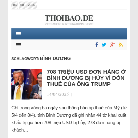
06
08
2026
BÌNH DƯƠNG
SCHLAGWORT:
708 TRIỆU USD ĐƠN HÀNG Ở
BÌNH DƯƠNG BỊ HỦY VÌ ĐÒN
THUẾ CỦA ÔNG TRUMP
14/04/2025
|
Chỉ trong vòng ba ngày sau thông báo áp thuế của Mỹ (từ
5/4 đến 8/4), tỉnh Bình Dương đã ghi nhận 44 tờ khai xuất
khẩu trị giá hơn 708 triệu USD bị hủy, 273 đơn hàng bị
khách…