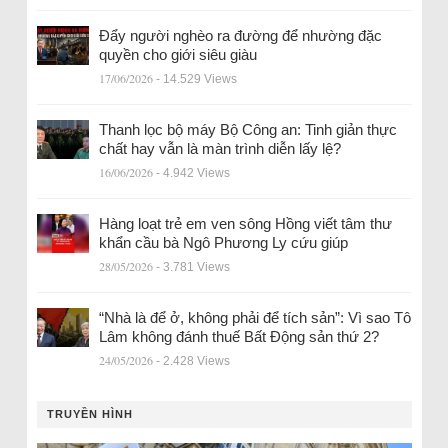
Đẩy người nghèo ra đường để nhường đặc
quyền cho giới siêu giàu
17/06/2026
- 14.529 Views
Thanh lọc bộ máy Bộ Công an: Tinh giản thực
chất hay vẫn là màn trình diễn lấy lệ?
16/06/2026
- 4.942 Views
Hàng loạt trẻ em ven sông Hồng viết tâm thư
khẩn cầu bà Ngô Phương Ly cứu giúp
28/05/2026
- 3.781 Views
“Nhà là để ở, không phải để tích sản”: Vì sao Tô
Lâm không đánh thuế Bất Động sản thứ 2?
24/05/2026
- 2.428 Views
TRUYỀN HÌNH