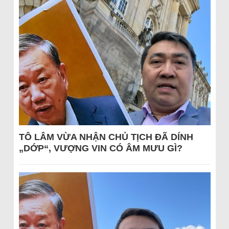
TÔ LÂM VỪA NHẬN CHỦ TỊCH ĐÃ DÍNH
„DỚP“, VƯỢNG VIN CÓ ÂM MƯU GÌ?