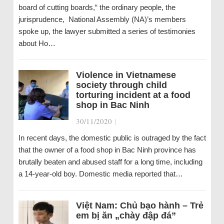
board of cutting boards,“ the ordinary people, the
jurisprudence, National Assembly (NA)’s members
spoke up, the lawyer submitted a series of testimonies
about Ho…
Violence in Vietnamese
society through child
torturing incident at a food
shop in Bac Ninh
30/11/2020
|
In recent days, the domestic public is outraged by the fact
that the owner of a food shop in Bac Ninh province has
brutally beaten and abused staff for a long time, including
a 14-year-old boy. Domestic media reported that…
Việt Nam: Chủ bạo hành – Trẻ
em bị ăn „chày đập đá”