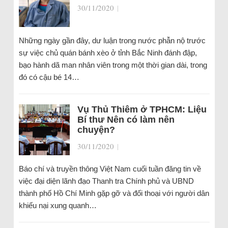
30/11/2020
|
Những ngày gần đây, dư luận trong nước phẫn nộ trước
sự việc chủ quán bánh xèo ở tỉnh Bắc Ninh đánh đập,
bạo hành dã man nhân viên trong một thời gian dài, trong
đó có cậu bé 14…
Vụ Thủ Thiêm ở TPHCM: Liệu
Bí thư Nên có làm nên
chuyện?
30/11/2020
|
Báo chí và truyền thông Việt Nam cuối tuần đăng tin về
việc đại diện lãnh đạo Thanh tra Chính phủ và UBND
thành phố Hồ Chí Minh gặp gỡ và đối thoại với người dân
khiếu nại xung quanh…