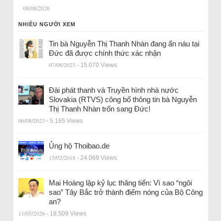
08/08/2026
NHIỀU NGƯỜI XEM
Tin bà Nguyễn Thị Thanh Nhàn đang ẩn náu tại
Đức đã được chính thức xác nhận
07/08/2023
- 15.070 Views
Đài phát thanh và Truyền hình nhà nước
Slovakia (RTVS) công bố thông tin bà Nguyễn
Thị Thanh Nhàn trốn sang Đức!
06/08/2023
- 5.165 Views
Ủng hộ Thoibao.de
15/02/2018
- 24.069 Views
Mai Hoàng lập kỷ lục thăng tiến: Vì sao “ngôi
sao” Tây Bắc trở thành điểm nóng của Bộ Công
an?
11/05/2026
- 18.509 Views