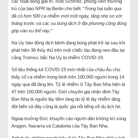
các hoạt động giải trí. Rob Schmitz, phóng viên thường
trú của báo NPR tại Berlin cho biết: “
Trong hai tuần qua
đã có hơn 500 ca nhiễm mới một ngày, tăng nhẹ so với
tháng trước và các vụ bùng dịch ở địa phương cũng đóng
góp vào xu thế này
.”
Na Uy báo động dịch bệnh đang bùng phát trở lại sau khi
phát hiện 36 thủy thủ trên một chiếc tàu đang neo đậu tại
cảng Tromso, bắc Na Uy bị nhiễm COVID-19.
Số liệu thống kê COVID-19 mới nhất của châu Âu cho
thấy số ca nhiễm trong bình trên 100.000 người trong 14
ngày qua đã tăng lên. Tỷ lệ nhiễm ở Tây Ban Nha hiện là
47 trên 100.000 người. Giới chuyên gia nhận định Tây
Ban Nha là nguồn lây tiềm tàng do tỷ lệ lây nhiễm tăng
đột biến và đây cũng là quốc gia nổi tiếng về du lịch hè.
Ngoại trưởng Đức khuyến cáo người dân không tới vùng
Aragon, Navarra và Catalonia của Tây Ban Nha.
Anh buộc những người trở về từ Tây Ban Nha phải cách