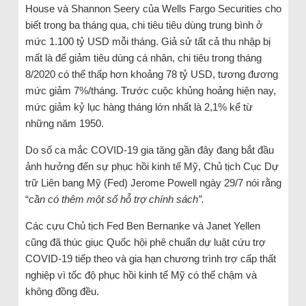
House và Shannon Seery của Wells Fargo Securities cho
biết trong ba tháng qua, chi tiêu tiêu dùng trung bình ở
mức 1.100 tỷ USD mỗi tháng. Giả sử tất cả thu nhập bị
mất là để giảm tiêu dùng cá nhân, chi tiêu trong tháng
8/2020 có thể thấp hơn khoảng 78 tỷ USD, tương đương
mức giảm 7%/tháng. Trước cuộc khủng hoảng hiện nay,
mức giảm kỷ lục hàng tháng lớn nhất là 2,1% kể từ
những năm 1950.
Do số ca mắc COVID-19 gia tăng gần đây đang bắt đầu
ảnh hưởng đến sự phục hồi kinh tế Mỹ, Chủ tịch Cục Dự
trữ Liên bang Mỹ (Fed) Jerome Powell ngày 29/7 nói rằng
“
cần có thêm một số hỗ trợ chính sách”.
Các cựu Chủ tịch Fed Ben Bernanke và Janet Yellen
cũng đã thúc giục Quốc hội phê chuẩn dự luật cứu trợ
COVID-19 tiếp theo và gia hạn chương trình trợ cấp thất
nghiệp vì tốc độ phục hồi kinh tế Mỹ có thể chậm và
không đồng đều.