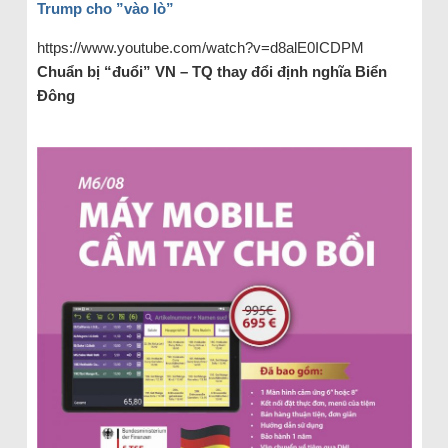
Trump cho ”vào lò”
https://www.youtube.com/watch?v=d8alE0ICDPM
Chuẩn bị “đuổi” VN – TQ thay đổi định nghĩa Biển
Đông