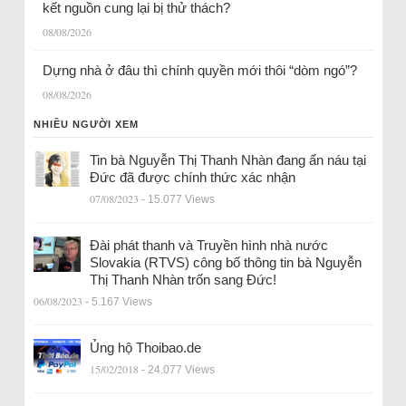
kết nguồn cung lại bị thử thách?
08/08/2026
Dựng nhà ở đâu thì chính quyền mới thôi “dòm ngó”?
08/08/2026
NHIỀU NGƯỜI XEM
Tin bà Nguyễn Thị Thanh Nhàn đang ẩn náu tại
Đức đã được chính thức xác nhận
07/08/2023
- 15.077 Views
Đài phát thanh và Truyền hình nhà nước
Slovakia (RTVS) công bố thông tin bà Nguyễn
Thị Thanh Nhàn trốn sang Đức!
06/08/2023
- 5.167 Views
Ủng hộ Thoibao.de
15/02/2018
- 24.077 Views