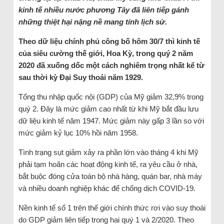
kinh tế nhiều nước phương Tây đã liên tiếp gánh
những thiệt hại nặng nề mang tính lịch sử.
Theo dữ liệu chính phủ công bố hôm 30/7 thì kinh tế
của siêu cường thế giới, Hoa Kỳ, trong quý 2 năm
2020 đã xuống dốc một cách nghiêm trọng nhất kể từ
sau thời kỳ Đại Suy thoái năm 1929.
Tổng thu nhập quốc nội (GDP) của Mỹ giảm 32,9% trong
quý 2. Đây là mức giảm cao nhất từ khi Mỹ bắt đầu lưu
dữ liệu kinh tế năm 1947. Mức giảm này gấp 3 lần so với
mức giảm kỷ lục 10% hồi năm 1958.
Tình trạng sụt giảm xảy ra phần lớn vào tháng 4 khi Mỹ
phải tạm hoãn các hoạt động kinh tế, ra yêu cầu ở nhà,
bắt buộc đóng cửa toàn bộ nhà hàng, quán bar, nhà máy
và nhiều doanh nghiệp khác để chống dịch COVID-19.
Nền kinh tế số 1 trên thế giới chính thức rơi vào suy thoái
do GDP giảm liên tiếp trong hai quý 1 và 2/2020. Theo