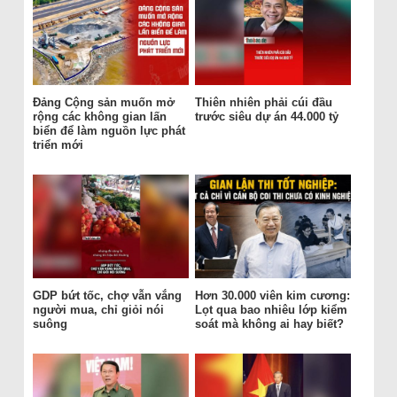
Đảng Cộng sản muốn mở
Thiên nhiên phải cúi đầu
rộng các không gian lấn
trước siêu dự án 44.000 tỷ
biển để làm nguồn lực phát
triển mới
GDP bứt tốc, chợ vẫn vắng
Hơn 30.000 viên kim cương:
người mua, chỉ giỏi nói
Lọt qua bao nhiêu lớp kiểm
suông
soát mà không ai hay biết?