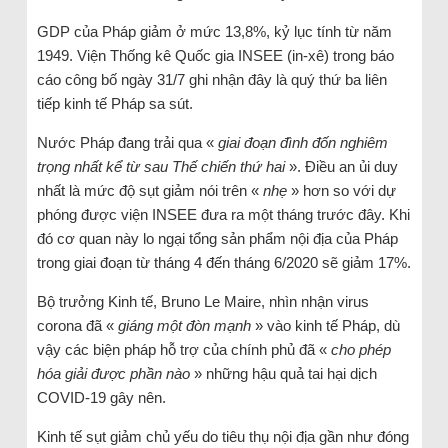
GDP của Pháp giảm ở mức 13,8%, kỷ lục tính từ năm
1949. Viện Thống kê Quốc gia INSEE (in-xê) trong báo
cáo công bố ngày 31/7 ghi nhận đây là quý thứ ba liên
tiếp kinh tế Pháp sa sút.
Nước Pháp đang trải qua «
giai đoạn đình đốn nghiêm
trọng nhất kể từ sau Thế chiến thứ hai
». Điều an ủi duy
nhất là mức độ sụt giảm nói trên «
nhẹ
» hơn so với dự
phóng được viện INSEE đưa ra một tháng trước đây. Khi
đó cơ quan này lo ngại tổng sản phẩm nội địa của Pháp
trong giai đoạn từ tháng 4 đến tháng 6/2020 sẽ giảm 17%.
Bộ trưởng Kinh tế, Bruno Le Maire, nhìn nhận virus
corona đã «
giáng một đòn mạnh
» vào kinh tế Pháp, dù
vậy các biện pháp hỗ trợ của chính phủ đã «
cho phép
hóa giải được phần nào
» những hậu quả tai hại dịch
COVID-19 gây nên.
Kinh tế sụt giảm chủ yếu do tiêu thụ nội địa gần như đóng