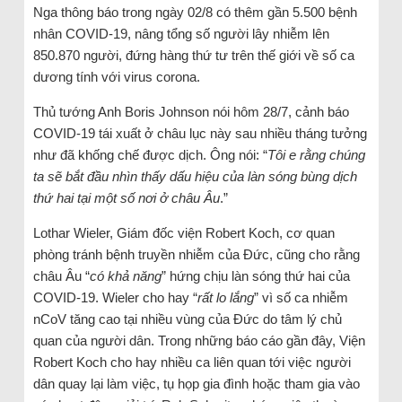
Nga thông báo trong ngày 02/8 có thêm gần 5.500 bệnh
nhân COVID-19, nâng tổng số người lây nhiễm lên
850.870 người, đứng hàng thứ tư trên thế giới về số ca
dương tính với virus corona.
Thủ tướng Anh Boris Johnson nói hôm 28/7, cảnh báo
COVID-19 tái xuất ở châu lục này sau nhiều tháng tưởng
như đã khống chế được dịch. Ông nói: “
Tôi e rằng chúng
ta sẽ bắt đầu nhìn thấy dấu hiệu của làn sóng bùng dịch
thứ hai tại một số nơi ở châu Âu
.”
Lothar Wieler, Giám đốc viện Robert Koch, cơ quan
phòng tránh bệnh truyền nhiễm của Đức, cũng cho rằng
châu Âu “
có khả năng
” hứng chịu làn sóng thứ hai của
COVID-19. Wieler cho hay “
rất lo lắng
” vì số ca nhiễm
nCoV tăng cao tại nhiều vùng của Đức do tâm lý chủ
quan của người dân. Trong những báo cáo gần đây, Viện
Robert Koch cho hay nhiều ca liên quan tới việc người
dân quay lại làm việc, tụ họp gia đình hoặc tham gia vào