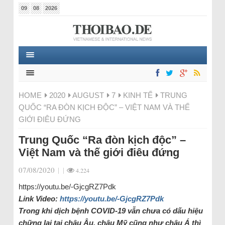
09
08
2026
HOME
2020
AUGUST
7
KINH TẾ
TRUNG
QUỐC “RA ĐÒN KỊCH ĐỘC” – VIỆT NAM VÀ THẾ
GIỚI ĐIÊU ĐỨNG
Trung Quốc “Ra đòn kịch độc” –
Việt Nam và thế giới điêu đứng
07/08/2020
|
|
4.224
https://youtu.be/-GjcgRZ7Pdk
Link Video:
https://youtu.be/-GjcgRZ7Pdk
Trong khi dịch bệnh COVID-19 vẫn chưa có dấu hiệu
chững lại tại châu Âu, châu Mỹ cũng như châu Á thì