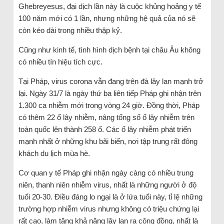
Ghebreyesus, đại dịch lần này là cuộc khủng hoảng y tế
100 năm mới có 1 lần, nhưng những hệ quả của nó sẽ
còn kéo dài trong nhiều thập kỷ.
Cũng như kinh tế, tình hình dịch bệnh tại châu Âu không
có nhiều tín hiệu tích cực.
Tại Pháp, virus corona vẫn đang trên đà lây lan mạnh trở
lại. Ngày 31/7 là ngày thứ ba liên tiếp Pháp ghi nhận trên
1.300 ca nhiễm mới trong vòng 24 giờ. Đồng thời, Pháp
có thêm 22 ổ lây nhiễm, nâng tổng số ổ lây nhiễm trên
toàn quốc lên thành 258 ổ. Các ổ lây nhiễm phát triển
mạnh nhất ở những khu bãi biển, nơi tập trung rất đông
khách du lịch mùa hè.
Cơ quan y tế Pháp ghi nhận ngày càng có nhiều trung
niên, thanh niên nhiễm virus, nhất là những người ở độ
tuổi 20-30. Điều đáng lo ngại là ở lứa tuổi này, tỉ lệ những
trường hợp nhiễm virus nhưng không có triệu chứng lại
rất cao, làm tăng khả năng lây lan ra cộng đồng, nhất là