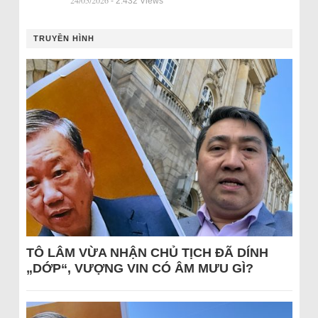
24/05/2026
- 2.432 Views
TRUYỀN HÌNH
TÔ LÂM VỪA NHẬN CHỦ TỊCH ĐÃ DÍNH
„DỚP“, VƯỢNG VIN CÓ ÂM MƯU GÌ?