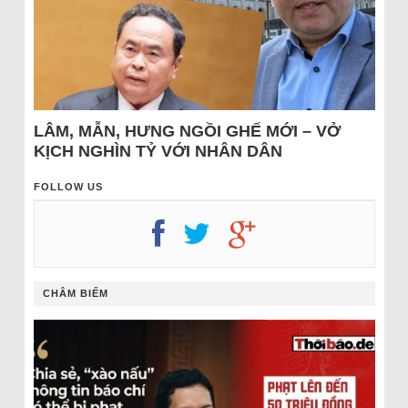
LÂM, MẪN, HƯNG NGỒI GHẾ MỚI – VỞ
KỊCH NGHÌN TỶ VỚI NHÂN DÂN
FOLLOW US
CHÂM BIẾM