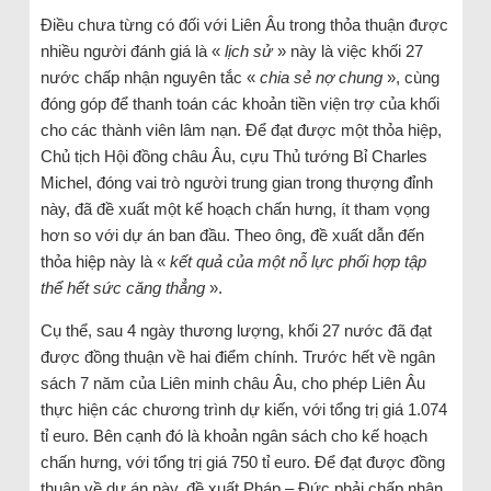
Điều chưa từng có đối với Liên Âu trong thỏa thuận được
nhiều người đánh giá là «
lịch sử
» này là việc khối 27
nước chấp nhận nguyên tắc «
chia sẻ nợ chung
», cùng
đóng góp để thanh toán các khoản tiền viện trợ của khối
cho các thành viên lâm nạn. Để đạt được một thỏa hiệp,
Chủ tịch Hội đồng châu Âu, cựu Thủ tướng Bỉ Charles
Michel, đóng vai trò người trung gian trong thượng đỉnh
này, đã đề xuất một kế hoạch chấn hưng, ít tham vọng
hơn so với dự án ban đầu. Theo ông, đề xuất dẫn đến
thỏa hiệp này là «
kết quả của một nỗ lực phối hợp tập
thể hết sức căng thẳng
».
Cụ thể, sau 4 ngày thương lượng, khối 27 nước đã đạt
được đồng thuận về hai điểm chính. Trước hết về ngân
sách 7 năm của Liên minh châu Âu, cho phép Liên Âu
thực hiện các chương trình dự kiến, với tổng trị giá 1.074
tỉ euro. Bên cạnh đó là khoản ngân sách cho kế hoạch
chấn hưng, với tổng trị giá 750 tỉ euro. Để đạt được đồng
thuận về dự án này, đề xuất Pháp – Đức phải chấp nhận