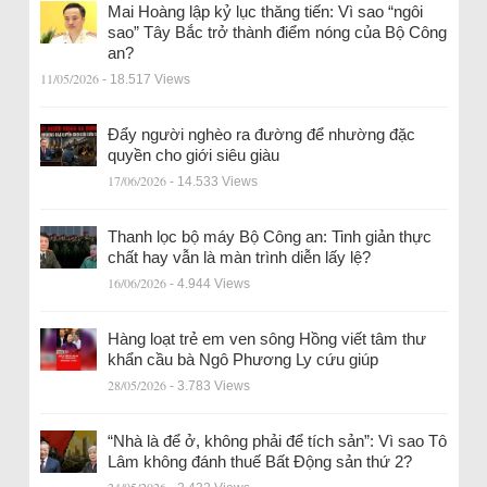
Mai Hoàng lập kỷ lục thăng tiến: Vì sao “ngôi
sao” Tây Bắc trở thành điểm nóng của Bộ Công
an?
11/05/2026
- 18.517 Views
Đẩy người nghèo ra đường để nhường đặc
quyền cho giới siêu giàu
17/06/2026
- 14.533 Views
Thanh lọc bộ máy Bộ Công an: Tinh giản thực
chất hay vẫn là màn trình diễn lấy lệ?
16/06/2026
- 4.944 Views
Hàng loạt trẻ em ven sông Hồng viết tâm thư
khẩn cầu bà Ngô Phương Ly cứu giúp
28/05/2026
- 3.783 Views
“Nhà là để ở, không phải để tích sản”: Vì sao Tô
Lâm không đánh thuế Bất Động sản thứ 2?