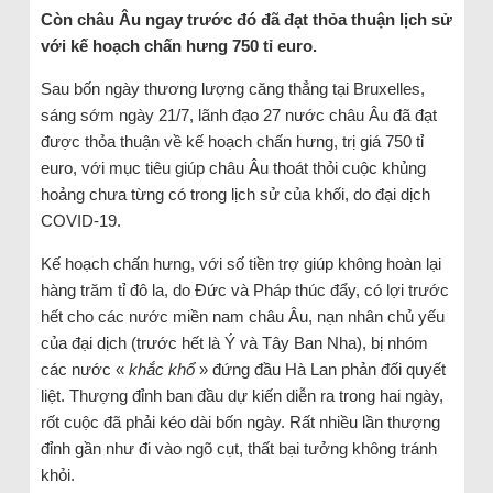
Còn châu Âu ngay trước đó đã đạt thỏa thuận lịch sử
với kế hoạch chấn hưng 750 tỉ euro.
Sau bốn ngày thương lượng căng thẳng tại Bruxelles,
sáng sớm ngày 21/7, lãnh đạo 27 nước châu Âu đã đạt
được thỏa thuận về kế hoạch chấn hưng, trị giá 750 tỉ
euro, với mục tiêu giúp châu Âu thoát thỏi cuộc khủng
hoảng chưa từng có trong lịch sử của khối, do đại dịch
COVID-19.
Kế hoạch chấn hưng, với số tiền trợ giúp không hoàn lại
hàng trăm tỉ đô la, do Đức và Pháp thúc đẩy, có lợi trước
hết cho các nước miền nam châu Âu, nạn nhân chủ yếu
của đại dịch (trước hết là Ý và Tây Ban Nha), bị nhóm
các nước «
khắc khổ
» đứng đầu Hà Lan phản đối quyết
liệt. Thượng đỉnh ban đầu dự kiến diễn ra trong hai ngày,
rốt cuộc đã phải kéo dài bốn ngày. Rất nhiều lần thượng
đỉnh gần như đi vào ngõ cụt, thất bại tưởng không tránh
khỏi.