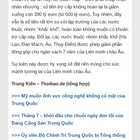
nhân nhượng : số tiền trợ cấp không hoàn lại bị giảm
xuống còn 390 tỷ euro (từ 500 tỷ euro). Tuy nhiên, đây
vẫn là số tiền rất lớn so với lập trường của các nước
thuộc nhóm ‘‘
khắc khổ’’
, hoàn toàn không muốn có khoản
trợ cấp này. Đổi lại, các nước thuộc nhóm khắc khổ (Hà
Lan, Đan Mạch, Áo, Thụy Điển) được phép giảm phần
đóng góp cho ngân sách 7 năm của Liên minh châu Âu.
Sự kiện này được hy vọng sẽ đặt nền móng cho sức
mạnh tương lai của Liên minh châu Âu.
Trung Kiên – Thoibao.de (tổng hợp)
>>> Mỹ muốn lĩnh vực công nghệ không có mặt của
Trung Quốc
>>> Tháng 7 – khởi đầu cho chuỗi ngày đen tối của
Đảng Cộng Sản Trung Quốc
>>> Ủy viên Bộ Chính Trị Trung Quốc bị Tổng thống