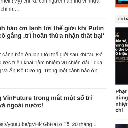
rnell (Mỹ) chỉ ra, con người hấp thụ vi nhựa
 chính:…
CHÂM
h báo ớn lạnh tới thế giới khi Putin
cố gắng ‚trì hoãn thừa nhận thất bại‘
 cảnh báo ớn lạnh tới thế giới sau khi tàu Đô
ược triển khai “làm nhiệm vụ chiến đấu” qua
 và Ấn Độ Dương. Trong một cảnh báo ớn
Phạt
 VinFuture trong mắt một số trí
dùng
nhiệ
và ngoài nước!
chí
tps://youtu.be/gVHl4GbHa1o Tối 20 tháng 1