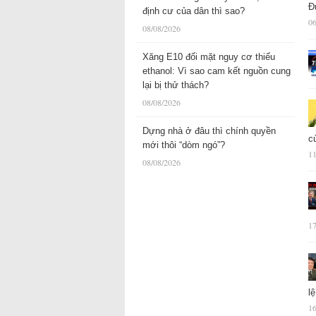
Đ
định cư của dân thì sao?
06
08/08/2026
Xăng E10 đối mặt nguy cơ thiếu
ethanol: Vì sao cam kết nguồn cung
lại bị thử thách?
08/08/2026
Dựng nhà ở đâu thì chính quyền
c
mới thôi “dòm ngó”?
11
08/08/2026
17
l
16