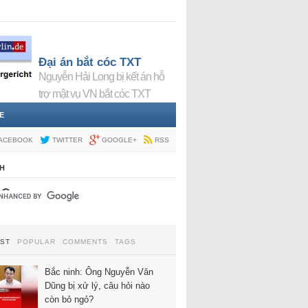
Đại án bắt cóc TXT
Nguyễn Hải Long bị kết án hỗ
trợ mật vụ VN bắt cóc TXT
E
ACEBOOK
TWITTER
GOOGLE+
RSS
H
EST
POPULAR
COMMENTS
TAGS
Bắc ninh: Ông Nguyễn Văn
Dũng bị xử lý, câu hỏi nào
còn bỏ ngỏ?