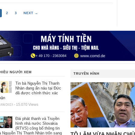
2
3
NEXT →
HIỀU NGƯỜI XEM
TRUYỀN HÌNH
Tin bà Nguyễn Thị Thanh
Nhàn đang ẩn náu tại Đức
đã được chính thức xác
hận
/08/2023
- 15.070 Views
Đài phát thanh và Truyền
hình nhà nước Slovakia
(RTVS) công bố thông tin
à Nguyễn Thị Thanh Nhàn trốn sang
TÔ LÂM VỪA NHẬN CHỦ