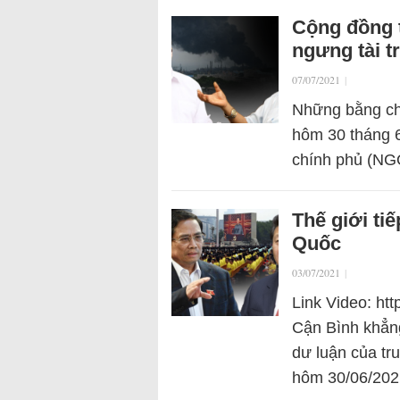
Cộng đồng t
ngưng tài 
07/07/2021
|
Những bằng chứ
hôm 30 tháng 6
chính phủ (NGO
Thế giới ti
Quốc
03/07/2021
|
Link Video: ht
Cận Bình khẳng
dư luận của tr
hôm 30/06/202