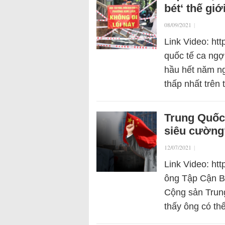
bét‘ thế giớ
08/09/2021
|
Link Video: ht
quốc tế ca ngợi
hầu hết năm ng
thấp nhất trên
Trung Quốc 
siêu cường‘
12/07/2021
|
Link Video: h
ông Tập Cận Bì
Cộng sản Trung
thấy ông có t