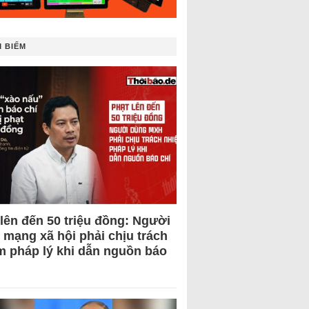
 BIẾM
 lên đến 50 triệu đồng: Người
 mạng xã hội phải chịu trách
m pháp lý khi dẫn nguồn báo