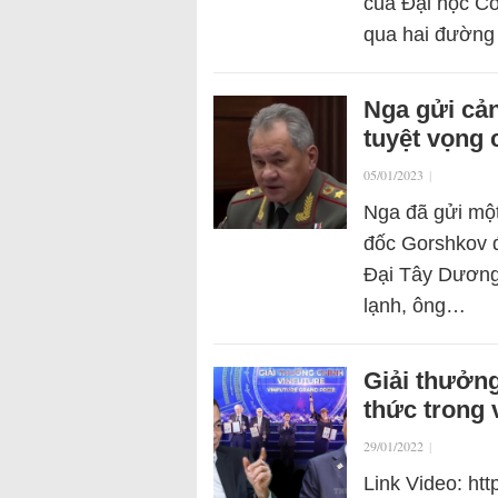
của Đại học Co
qua hai đường
Nga gửi cản
tuyệt vọng 
05/01/2023
|
Nga đã gửi một
đốc Gorshkov đ
Đại Tây Dương
lạnh, ông…
Giải thưởng
thức trong 
29/01/2022
|
Link Video: ht