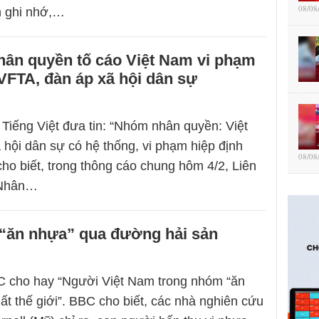
08/08
n ghi nhớ,…
hân quyền tố cáo Việt Nam vi phạm
VFTA, đàn áp xã hội dân sự
Tiếng Việt đưa tin: “Nhóm nhân quyền: Việt
hội dân sự có hệ thống, vi phạm hiệp định
08/08
o biết, trong thông cáo chung hôm 4/2, Liên
 Nhân…
 “ăn nhựa” qua đường hải sản
C cho hay “Người Việt Nam trong nhóm “ăn
ất thế giới”. BBC cho biết, các nhà nghiên cứu