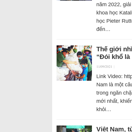
năm 2022, giải
khoa học Katal
học Pieter Rutt
đến…
Thế giới nh
“Đói khổ là
11/09/2021
|
Link Video: ht
Nam là một câu
trong ngăn ch
mới nhất, khiế
khỏi…
Việt Nam, t