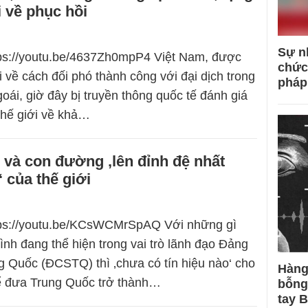
i về phục hồi
Sự n
tps://youtu.be/4637Zh0mpP4 Việt Nam, được
chức
 về cách đối phó thành công với đại dịch trong
pháp
oái, giờ đây bị truyền thông quốc tế đánh giá
 thế giới về khả…
và con đường ‚lên đỉnh đệ nhất
 của thế giới
ttps://youtu.be/KCsWCMrSpAQ Với những gì
nh đang thể hiện trong vai trò lãnh đạo Đảng
 Quốc (ĐCSTQ) thì ‚chưa có tín hiệu nào‘ cho
Hàng
hể đưa Trung Quốc trở thành…
bỗng
tay 