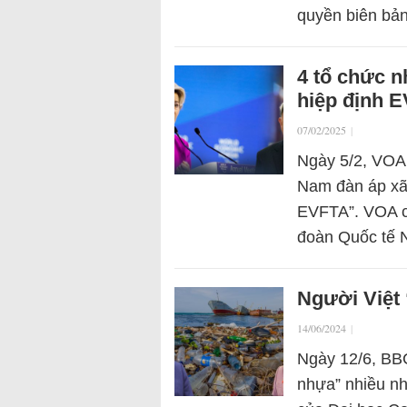
quyền biên bả
4 tổ chức n
hiệp định E
07/02/2025
|
Ngày 5/2, VOA 
Nam đàn áp xã 
EVFTA”. VOA ch
đoàn Quốc tế
Người Việt
14/06/2024
|
Ngày 12/6, BB
nhựa” nhiều nh