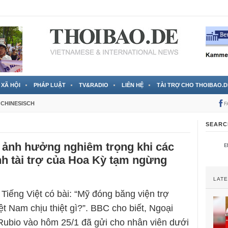
 đã được chính thức xác nhận
3 Jahren ago
XÃ HỘI
PHÁP LUẬT
TV&RADIO
LIÊN HỆ
TÀI TRỢ CHO THOIBAO.D
CHINESISCH
F
SEARC
ị ảnh hưởng nghiêm trọng khi các
h tài trợ của Hoa Kỳ tạm ngừng
LAT
Tiếng Việt có bài: “Mỹ đóng băng viện trợ
ệt Nam chịu thiệt gì?”. BBC cho biết, Ngoại
ubio vào hôm 25/1 đã gửi cho nhân viên dưới