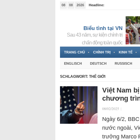
08
08
2026
Headline:
Tin bà Nguyễn Thị Thanh Nhàn đang ẩn náu tại Đức
Biểu tình tại VN
Sau 43 năm, sự kiện chính trị
chấn động toàn quốc
TRANG CHỦ
CHÍNH TRỊ
KINH TẾ
ENGLISCH
DEUTSCH
RUSSISCH
SCHLAGWORT:
THẾ GIỚI
Việt Nam b
chương trìn
08/02/2025
|
Ngày 6/2, BBC 
nước ngoài, Vi
trưởng Marco R