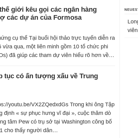
hế giới kêu gọi các ngân hàng
NEUES
trợ các dự án của Formosa
Lon
viên
ng cụ thể Tại buổi hội thảo trực tuyến diễn ra
 vừa qua, một liên minh gồm 10 tổ chức phi
s) đã giúp các tham dự viên hiểu rõ hơn về…
ếp tục có ấn tượng xấu về Trung
tps://youtu.be/VX2ZQedxdGs Trong khi ông Tập
 định « sự phục hưng vĩ đại », cuộc thăm dò
ung tâm Pew có trụ sở tại Washington công bố
1 cho thấy người dân…