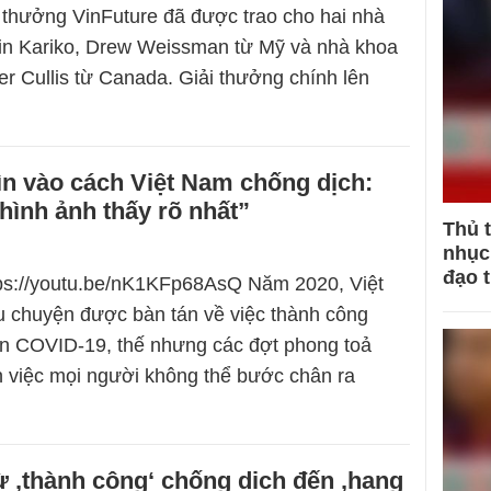
 thưởng VinFuture đã được trao cho hai nhà
in Kariko, Drew Weissman từ Mỹ và nhà khoa
er Cullis từ Canada. Giải thưởng chính lên
ìn vào cách Việt Nam chống dịch:
 hình ảnh thấy rõ nhất”
Thủ 
nhục 
đạo 
tps://youtu.be/nK1KFp68AsQ Năm 2020, Việt
 chuyện được bàn tán về việc thành công
ặn COVID-19, thế nhưng các đợt phong toả
n việc mọi người không thể bước chân ra
ừ ‚thành công‘ chống dịch đến ‚hạng