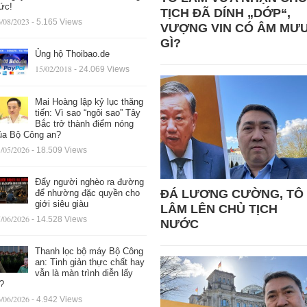
ức!
TỊCH ĐÃ DÍNH „DỚP“,
/08/2023
- 5.165 Views
VƯỢNG VIN CÓ ÂM MƯ
GÌ?
Ủng hộ Thoibao.de
15/02/2018
- 24.069 Views
Mai Hoàng lập kỷ lục thăng
tiến: Vì sao “ngôi sao” Tây
Bắc trở thành điểm nóng
ủa Bộ Công an?
/05/2026
- 18.509 Views
Đẩy người nghèo ra đường
ĐÁ LƯƠNG CƯỜNG, TÔ
để nhường đặc quyền cho
giới siêu giàu
LÂM LÊN CHỦ TỊCH
/06/2026
- 14.528 Views
NƯỚC
Thanh lọc bộ máy Bộ Công
an: Tinh giản thực chất hay
vẫn là màn trình diễn lấy
ệ?
/06/2026
- 4.942 Views