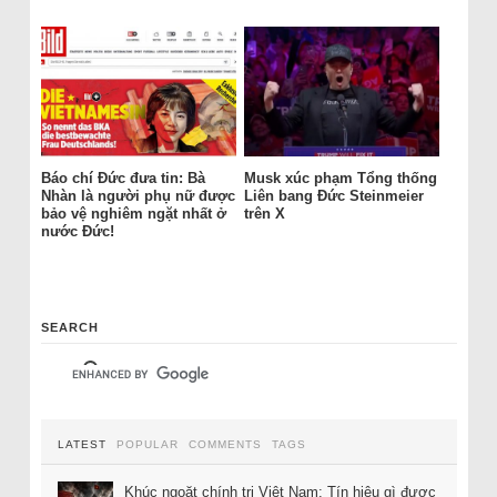
Báo chí Đức đưa tin: Bà
Musk xúc phạm Tổng thống
Nhàn là người phụ nữ được
Liên bang Đức Steinmeier
bảo vệ nghiêm ngặt nhất ở
trên X
nước Đức!
SEARCH
LATEST
POPULAR
COMMENTS
TAGS
Khúc ngoặt chính trị Việt Nam: Tín hiệu gì được