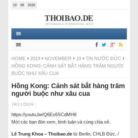
10
08
2026
HOME
2019
NOVEMBER
19
TIN NƯỚC ĐỨC
HỒNG KONG: CẢNH SÁT BẮT HÀNG TRĂM NGƯỜI
BUỘC NHƯ XÂU CUA
Hồng Kong: Cảnh sát bắt hàng trăm
người buộc như xâu cua
19/11/2019
|
https://youtu.be/Q6Ex6SCdMH8
Mời các bạn đón xem, bình luận và cùng chia sẻ.
Lê Trung Khoa – Thoibao.de
từ Berlin, CHLB Đức. /