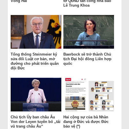
Vòng Hai
tờ QĐND tấn công nhà báo
Lê Trung Khoa
Tổng thống Steinmeier ký
Baerbock sẽ trở thành Chủ
sửa đổi Luật cơ bản, mở
tịch Đại hội đồng Liên hợp
đường cho phát triển quân
quốc
đội Đức
Chủ tịch Ủy ban châu Âu
Hai cộng sự của bà Nhàn
Von der Leyen tuyên bố „tái
đang ở Đức và được Đức
vũ trang châu Âu“
bảo vệ (*)