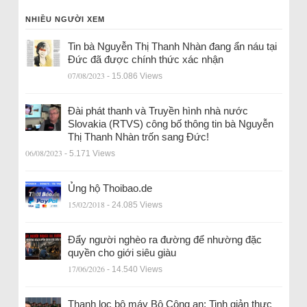
NHIỀU NGƯỜI XEM
Tin bà Nguyễn Thị Thanh Nhàn đang ẩn náu tại
Đức đã được chính thức xác nhận
07/08/2023
- 15.086 Views
Đài phát thanh và Truyền hình nhà nước
Slovakia (RTVS) công bố thông tin bà Nguyễn
Thị Thanh Nhàn trốn sang Đức!
06/08/2023
- 5.171 Views
Ủng hộ Thoibao.de
15/02/2018
- 24.085 Views
Đẩy người nghèo ra đường để nhường đặc
quyền cho giới siêu giàu
17/06/2026
- 14.540 Views
Thanh lọc bộ máy Bộ Công an: Tinh giản thực