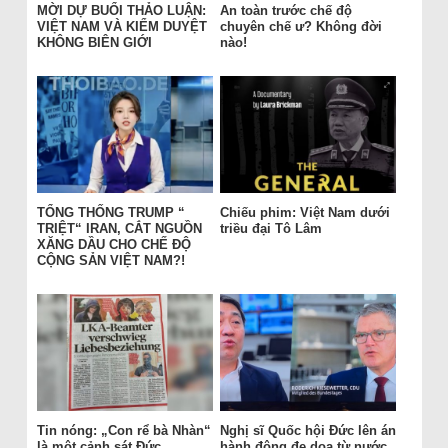
MỜI DỰ BUỔI THẢO LUẬN:
An toàn trước chế độ
VIỆT NAM VÀ KIỂM DUYỆT
chuyên chế ư? Không đời
KHÔNG BIÊN GIỚI
nào!
TỔNG THỐNG TRUMP “
Chiếu phim: Việt Nam dưới
TRIỆT“ IRAN, CẮT NGUỒN
triều đại Tô Lâm
XĂNG DẦU CHO CHẾ ĐỘ
CỘNG SẢN VIỆT NAM?!
Tin nóng: „Con rể bà Nhàn“
Nghị sĩ Quốc hội Đức lên án
là một cảnh sát Đức
hành động đe dọa từ nước