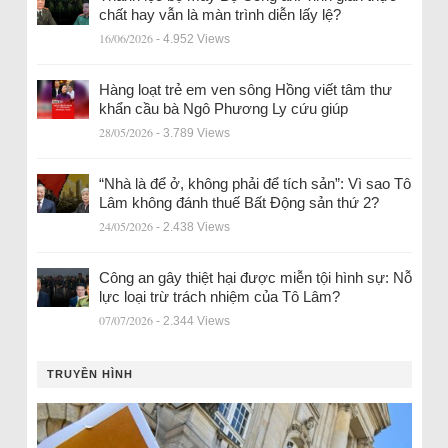
chất hay vẫn là màn trình diễn lấy lệ?
16/06/2026
- 4.952 Views
Hàng loạt trẻ em ven sông Hồng viết tâm thư
khẩn cầu bà Ngô Phương Ly cứu giúp
28/05/2026
- 3.789 Views
“Nhà là để ở, không phải để tích sản”: Vì sao Tô
Lâm không đánh thuế Bất Động sản thứ 2?
24/05/2026
- 2.438 Views
Công an gây thiệt hại được miễn tội hình sự: Nỗ
lực loại trừ trách nhiệm của Tô Lâm?
07/07/2026
- 2.344 Views
TRUYỀN HÌNH