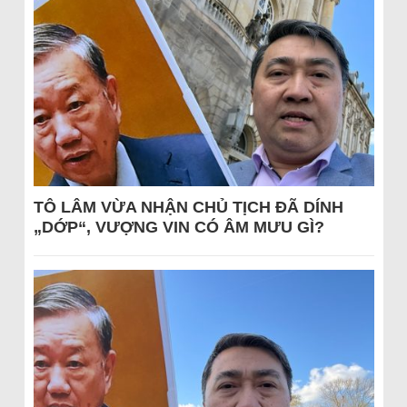
TÔ LÂM VỪA NHẬN CHỦ TỊCH ĐÃ DÍNH
„DỚP“, VƯỢNG VIN CÓ ÂM MƯU GÌ?