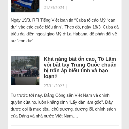
21/03/2024
|
Ngày 19/3, RFI Tiếng Việt loan tin “Cuba tố cáo Mỹ “can
dự” vào các cuộc biểu tình”. Theo đó, ngày 18/3, Cuba đã
triệu đại diện ngoại giao Mỹ ở La Habana, để phản đối về
sự “can dự”…
Khả năng bất ổn cao, Tô Lâm
vội bắt tay Trung Quốc chuẩn
bị trấn áp biểu tình và bạo
loạn?
27/11/2023
|
Từ trước tới nay, Đảng Cộng sản Việt Nam và chính
quyền của họ, luôn khẳng định “Lấy dân làm gốc”. Đây
được coi là mục tiêu, chủ trương, đường lối, chính sách
của Đảng và nhà nước Việt Nam.…