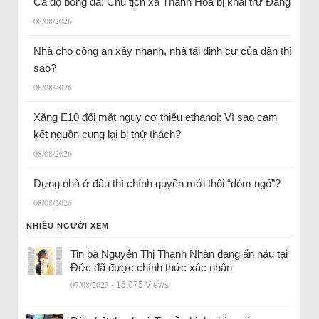
Cá độ bóng đá: Chủ tịch xã Thanh Hóa bị khai trừ Đảng
08/08/2026
Nhà cho công an xây nhanh, nhà tái định cư của dân thì
sao?
08/08/2026
Xăng E10 đối mặt nguy cơ thiếu ethanol: Vì sao cam
kết nguồn cung lại bị thử thách?
08/08/2026
Dựng nhà ở đâu thì chính quyền mới thôi “dòm ngó”?
08/08/2026
NHIỀU NGƯỜI XEM
Tin bà Nguyễn Thị Thanh Nhàn đang ẩn náu tại
Đức đã được chính thức xác nhận
07/08/2023
- 15.075 Views