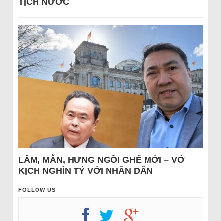
TỊCH NƯỚC
LÂM, MẪN, HƯNG NGỒI GHẾ MỚI – VỞ
KỊCH NGHÌN TỶ VỚI NHÂN DÂN
FOLLOW US