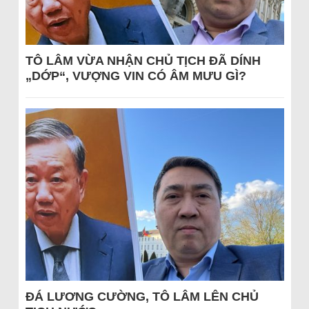
TÔ LÂM VỪA NHẬN CHỦ TỊCH ĐÃ DÍNH
„DỚP“, VƯỢNG VIN CÓ ÂM MƯU GÌ?
ĐÁ LƯƠNG CƯỜNG, TÔ LÂM LÊN CHỦ