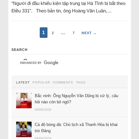
“Người đi đầu khiếu kiện tập trung tại Hà Tĩnh bị bắt theo
Điều 331”. Theo bản tin, ông Hoàng Văn Luân,…
1
…
2
7
NEXT →
SEARCH
LATEST
POPULAR
COMMENTS
TAGS
Bắc ninh: Ông Nguyễn Văn Dũng bị xử lý, câu
hỏi nào còn bỏ ngỏ?
08/08/2026
Cá độ bóng đá: Chủ tịch xã Thanh Hóa bị khai
trừ Đảng
08/08/2026