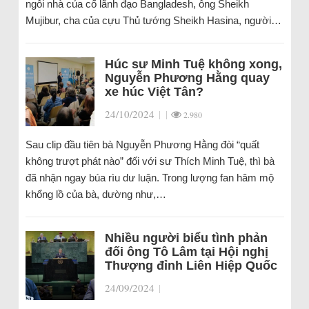
ngôi nhà của cố lãnh đạo Bangladesh, ông Sheikh
Mujibur, cha của cựu Thủ tướng Sheikh Hasina, người…
Húc sư Minh Tuệ không xong,
Nguyễn Phương Hằng quay
xe húc Việt Tân?
24/10/2024
|
|
2.980
Sau clip đầu tiên bà Nguyễn Phương Hằng đòi “quất
không trượt phát nào” đối với sư Thích Minh Tuệ, thì bà
đã nhận ngay búa rìu dư luận. Trong lượng fan hâm mộ
khổng lồ của bà, dường như,…
Nhiều người biểu tình phản
đối ông Tô Lâm tại Hội nghị
Thượng đỉnh Liên Hiệp Quốc
24/09/2024
|