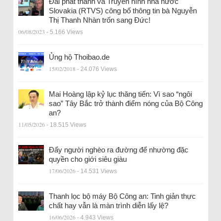
Đài phát thanh và Truyền hình nhà nước
Slovakia (RTVS) công bố thông tin bà Nguyễn
Thị Thanh Nhàn trốn sang Đức!
06/08/2023
- 5.166 Views
Ủng hộ Thoibao.de
15/02/2018
- 24.076 Views
Mai Hoàng lập kỷ lục thăng tiến: Vì sao “ngôi
sao” Tây Bắc trở thành điểm nóng của Bộ Công
an?
11/05/2026
- 18.515 Views
Đẩy người nghèo ra đường để nhường đặc
quyền cho giới siêu giàu
17/06/2026
- 14.531 Views
Thanh lọc bộ máy Bộ Công an: Tinh giản thực
chất hay vẫn là màn trình diễn lấy lệ?
16/06/2026
- 4.943 Views