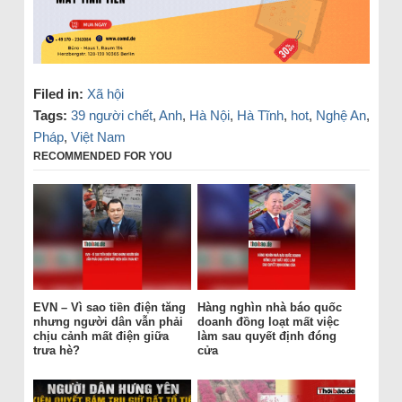
Filed in:
Xã hội
Tags:
39 người chết
,
Anh
,
Hà Nội
,
Hà Tĩnh
,
hot
,
Nghệ An
,
Pháp
,
Việt Nam
RECOMMENDED FOR YOU
EVN – Vì sao tiền điện tăng
Hàng nghìn nhà báo quốc
nhưng người dân vẫn phải
doanh đồng loạt mất việc
chịu cảnh mất điện giữa
làm sau quyết định đóng
trưa hè?
cửa