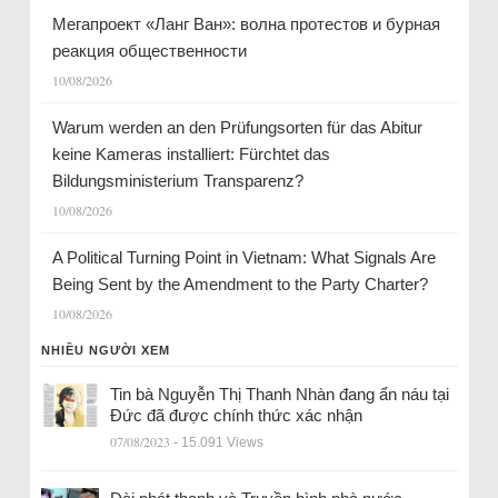
Мегапроект «Ланг Ван»: волна протестов и бурная
реакция общественности
10/08/2026
Warum werden an den Prüfungsorten für das Abitur
keine Kameras installiert: Fürchtet das
Bildungsministerium Transparenz?
10/08/2026
A Political Turning Point in Vietnam: What Signals Are
Being Sent by the Amendment to the Party Charter?
10/08/2026
NHIỀU NGƯỜI XEM
Tin bà Nguyễn Thị Thanh Nhàn đang ẩn náu tại
Đức đã được chính thức xác nhận
07/08/2023
- 15.091 Views