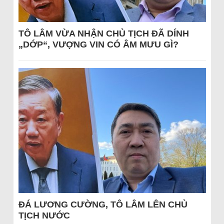
TÔ LÂM VỪA NHẬN CHỦ TỊCH ĐÃ DÍNH
„DỚP“, VƯỢNG VIN CÓ ÂM MƯU GÌ?
ĐÁ LƯƠNG CƯỜNG, TÔ LÂM LÊN CHỦ
TỊCH NƯỚC