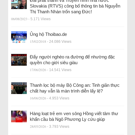
Đài phát thanh và Truyền hình nhà nước
Slovakia (RTVS) công bố thông tin bà Nguyễn
Thị Thanh Nhàn trốn sang Đức!
06/08/2023
- 5.171 Views
Ủng hộ Thoibao.de
15/02/2018
- 24.086 Views
Đẩy người nghèo ra đường để nhường đặc
quyền cho giới siêu giàu
17/06/2026
- 14.541 Views
Thanh lọc bộ máy Bộ Công an: Tinh giản thực
chất hay vẫn là màn trình diễn lấy lệ?
16/06/2026
- 4.953 Views
Hàng loạt trẻ em ven sông Hồng viết tâm thư
khẩn cầu bà Ngô Phương Ly cứu giúp
28/05/2026
- 3.793 Views