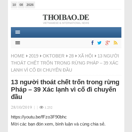
10
08
2026
HOME
2019
OKTOBER
28
XÃ HỘI
13 NGƯỜI
THOÁT CHẾT TRỐN TRONG RỪNG PHÁP – 39 XÁC
LẠNH VÌ CỐ ĐI CHUYẾN ĐẦU
13 người thoát chết trốn trong rừng
Pháp – 39 Xác lạnh vì cố đi chuyến
đầu
28/10/2019
|
|
1.252
https://youtu.be/fFzo3F90bhc
Mời các bạn đón xem, bình luận và cùng chia sẻ.