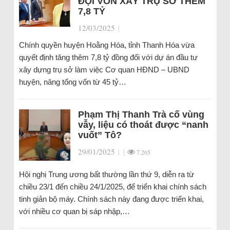
ĐỘI VỐN XÂY TRỤ SỞ THÊM
7,8 TỶ
12/03/2025
|
Chính quyền huyện Hoằng Hóa, tỉnh Thanh Hóa vừa
quyết định tăng thêm 7,8 tỷ đồng đối với dự án đầu tư
xây dựng trụ sở làm việc Cơ quan HĐND – UBND
huyện, nâng tổng vốn từ 45 tỷ…
Phạm Thị Thanh Trà cố vùng
vẫy, liệu có thoát được “nanh
vuốt” Tô?
29/01/2025
|
|
7.265
Hội nghị Trung ương bất thường lần thứ 9, diễn ra từ
chiều 23/1 đến chiều 24/1/2025, để triển khai chính sách
tinh giản bộ máy. Chính sách này đang được triển khai,
với nhiều cơ quan bị sáp nhập,…