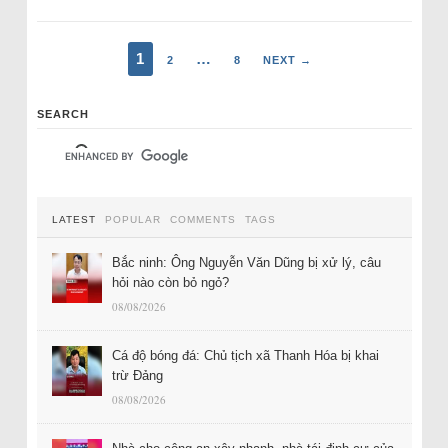
1
…
2
8
NEXT →
SEARCH
LATEST
POPULAR
COMMENTS
TAGS
Bắc ninh: Ông Nguyễn Văn Dũng bị xử lý, câu
hỏi nào còn bỏ ngỏ?
08/08/2026
Cá độ bóng đá: Chủ tịch xã Thanh Hóa bị khai
trừ Đảng
08/08/2026