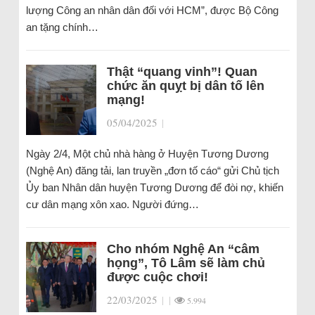
lượng Công an nhân dân đối với HCM”, được Bộ Công
an tặng chính…
Thật “quang vinh”! Quan
chức ăn quỵt bị dân tố lên
mạng!
05/04/2025
|
Ngày 2/4, Một chủ nhà hàng ở Huyện Tương Dương
(Nghệ An) đăng tải, lan truyền „đơn tố cáo“ gửi Chủ tịch
Ủy ban Nhân dân huyện Tương Dương để đòi nợ, khiến
cư dân mạng xôn xao. Người đứng…
Cho nhóm Nghệ An “câm
họng”, Tô Lâm sẽ làm chủ
được cuộc chơi!
22/03/2025
|
|
5.994