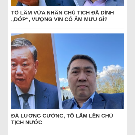
TÔ LÂM VỪA NHẬN CHỦ TỊCH ĐÃ DÍNH
„DỚP“, VƯỢNG VIN CÓ ÂM MƯU GÌ?
ĐÁ LƯƠNG CƯỜNG, TÔ LÂM LÊN CHỦ
TỊCH NƯỚC