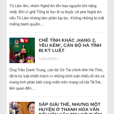
Tô Lâm lên, nhóm Nghệ An tổn hao nguyên khí nặng
nhất. Bởi vì ghế Tổng bí thư lẽ ra thuộc về phe Nghệ An
nếu Tô Lâm không làm phản kịp lúc. Không những bị mất
miếng bánh quyền…
CHÊ TỈNH KHÁC ‚HẠNG 2,
YẾU KÉM‘, CÁN BỘ HÀ TĨNH
BỊ KỶ LUẬT
14/03/2025
|
Ông Trần Danh Trung, cán bộ Sở Tài chính tỉnh Hà Tĩnh,
đã bị kỷ luật khiển trách vì những bình luận thiếu tế nhị và
mang tính phân biệt vùng miền trên mạng xã hội TikTok,
liên quan đến…
SẮP GIẢI THỂ, NHƯNG MỘT
HUYỆN Ở THANH HÓA VẪN