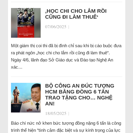
‚HỌC CHI CHO LẮM RỒI
CŨNG ĐI LÀM THUÊ‘
07/06/2025
|
Một giám thị coi thi đã bị đình chỉ sau khi bị cáo buộc đưa
ra phát ngôn „học chi cho lắm rồi cũng đi làm thuê“.
Ngày 4/6, lãnh đạo Sở Giáo dục và Đào tạo Nghệ An
xác…
BỘ CÔNG AN ĐÚC TƯỢNG
HCM BẰNG ĐỒNG 6 TẤN
TRAO TẶNG CHO… NGHỆ
AN!
18/05/2025
|
Báo chí nức nở khen bức tượng đồng nặng 6 tấn là công
trình thể hiện “tình cảm đặc biệt và sự kính trọng của lực