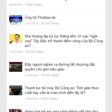
06/08/2023
- 5.166 Views
Ủng hộ Thoibao.de
15/02/2018
- 24.076 Views
Mai Hoàng lập kỷ lục thăng tiến: Vì sao “ngôi
sao” Tây Bắc trở thành điểm nóng của Bộ Công
an?
11/05/2026
- 18.515 Views
Đẩy người nghèo ra đường để nhường đặc
quyền cho giới siêu giàu
17/06/2026
- 14.531 Views
Thanh lọc bộ máy Bộ Công an: Tinh giản thực
chất hay vẫn là màn trình diễn lấy lệ?
16/06/2026
- 4.943 Views
Hàng loạt trẻ em ven sông Hồng viết tâm thư