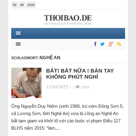
09
08
2026
NGHỆ AN
SCHLAGWORT:
BẮT! BẮT NỮA ! BÀN TAY
KHÔNG PHÚT NGHỈ
12/10/2025
|
|
3.829
Ông Nguyễn Duy Niệm (sinh 1968, trú xóm Đông Sơn 5,
xã Lương Sơn, tỉnh Nghệ An) vừa bị công an Nghệ An
bắt tạm giam và khởi tố với cáo buộc vi phạm Điều 117
BLHS năm 2015: “làm,…