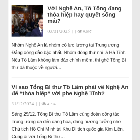
Với Nghệ An, Tô Tổng đang
thỏa hiệp hay quyết sống
mái?
03/01/2025
|
|
9.097
Nhóm Nghệ An là nhóm có lực lượng tại Trung ương
Đảng đông đảo bậc nhất. Nhóm đông thứ nhì là Hà Tĩnh.
Nếu Tô Lâm không làm đảo chính mềm, thì ghế Tổng Bí
thư đã thuộc về người…
Vì sao Tổng Bí thư Tô Lâm phải về Nghệ An
để “thỏa hiệp” với phe Nghệ Tĩnh?
31/12/2024
|
|
4.734
Sáng 29/12, Tổng Bí thư Tô Lâm cùng đoàn công tác
Trung ương đã đến dâng hoa, dâng hương tưởng nhớ
Chủ tịch Hồ Chí Minh tại Khu Di tích quốc gia Kim Liên.
Cùng đi với Tổng Bí thư…