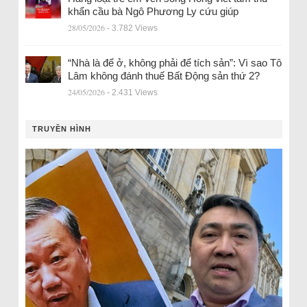
khẩn cầu bà Ngô Phương Ly cứu giúp
28/05/2026
- 3.782 Views
“Nhà là để ở, không phải để tích sản”: Vì sao Tô
Lâm không đánh thuế Bất Động sản thứ 2?
24/05/2026
- 2.431 Views
TRUYỀN HÌNH