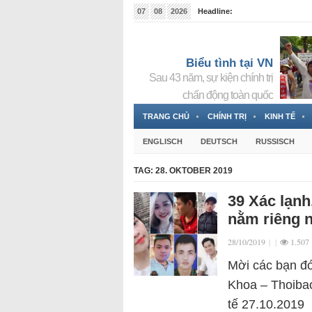
07
08
2026
Headline:
Tin bà Nguyễn Thị Thanh Nhàn đang ẩn náu tại Đức
Biểu tình tại VN
Sau 43 năm, sự kiện chính trị
chấn động toàn quốc
TRANG CHỦ
CHÍNH TRỊ
KINH TẾ
ENGLISCH
DEUTSCH
RUSSISCH
TAG:
28. OKTOBER 2019
39 Xác lạnh
nằm riêng 
28/10/2019
|
|
1.507
Mời các bạn đó
Khoa – Thoibao
tế 27.10.2019