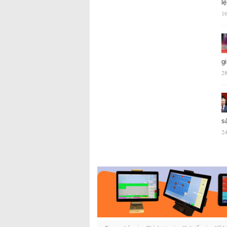
l
16
g
28
s
24