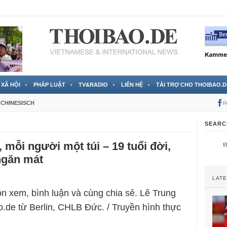
 đã được chính thức xác nhận
3 Jahren ago
XÃ HỘI
PHÁP LUẬT
TV&RADIO
LIÊN HỆ
TÀI TRỢ CHO THOIBAO.D
CHINESISCH
F
SEARC
, mỗi người một túi – 19 tuổi đời,
ngăn mát
LAT
n xem, bình luận và cùng chia sẻ. Lê Trung
.de từ Berlin, CHLB Đức. / Truyền hình thực