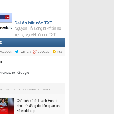
Đại án bắt cóc TXT
Nguyễn Hải Long bị kết án hỗ
trợ mật vụ VN bắt cóc TXT
E
ACEBOOK
TWITTER
GOOGLE+
RSS
H
EST
POPULAR
COMMENTS
TAGS
Chủ tịch xã ở Thanh Hóa bị
khai trừ đảng do liên quan cá
độ world cup