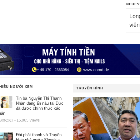
NEUES
Lon
viên
HIỀU NGƯỜI XEM
TRUYỀN HÌNH
Tin bà Nguyễn Thị Thanh
Nhàn đang ẩn náu tại Đức
đã được chính thức xác
hận
/08/2023
- 15.065 Views
Đài phát thanh và Truyền
hình nhà nước Slovakia