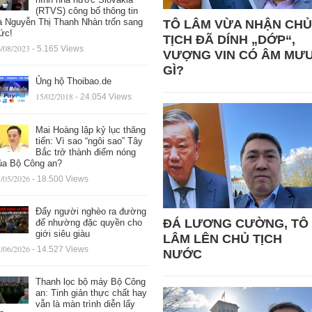
(RTVS) công bố thông tin
à Nguyễn Thị Thanh Nhàn trốn sang
TÔ LÂM VỪA NHẬN CHỦ
ức!
TỊCH ĐÃ DÍNH „DỚP“,
/08/2023
- 5.165 Views
VƯỢNG VIN CÓ ÂM MƯ
GÌ?
Ủng hộ Thoibao.de
15/02/2018
- 24.054 Views
Mai Hoàng lập kỷ lục thăng
tiến: Vì sao “ngôi sao” Tây
Bắc trở thành điểm nóng
ủa Bộ Công an?
/05/2026
- 18.500 Views
Đẩy người nghèo ra đường
ĐÁ LƯƠNG CƯỜNG, TÔ
để nhường đặc quyền cho
giới siêu giàu
LÂM LÊN CHỦ TỊCH
/06/2026
- 14.527 Views
NƯỚC
Thanh lọc bộ máy Bộ Công
an: Tinh giản thực chất hay
vẫn là màn trình diễn lấy