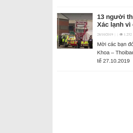
13 người th
Xác lạnh vì
28/10/2019
|
|
1.252
Mời các bạn đó
Khoa – Thoibao
tế 27.10.2019