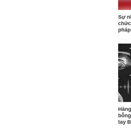
Sự n
chức
pháp
Hàng
bỗng
tay 