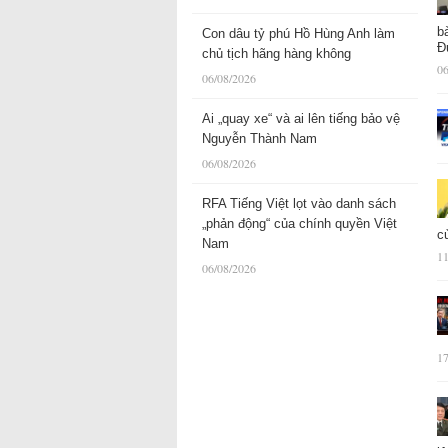
b
Con dâu tỷ phú Hồ Hùng Anh làm
Đ
chủ tịch hãng hàng không
06
06/08/2026
Ai „quay xe“ và ai lên tiếng bảo vệ
Nguyễn Thành Nam
06/08/2026
RFA Tiếng Việt lọt vào danh sách
„phản động“ của chính quyền Việt
c
Nam
11
06/08/2026
17