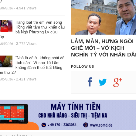
ệ?
/06/2026
- 4.941 Views
Hàng loạt trẻ em ven sông
Hồng viết tâm thư khẩn cầu
bà Ngô Phương Ly cứu
iúp
LÂM, MẪN, HƯNG NGỒI
/05/2026
- 3.772 Views
GHẾ MỚI – VỞ KỊCH
NGHÌN TỶ VỚI NHÂN DÂ
“Nhà là để ở, không phải để
tích sản”: Vì sao Tô Lâm
FOLLOW US
không đánh thuế Bất Động
ản thứ 2?
/05/2026
- 2.421 Views