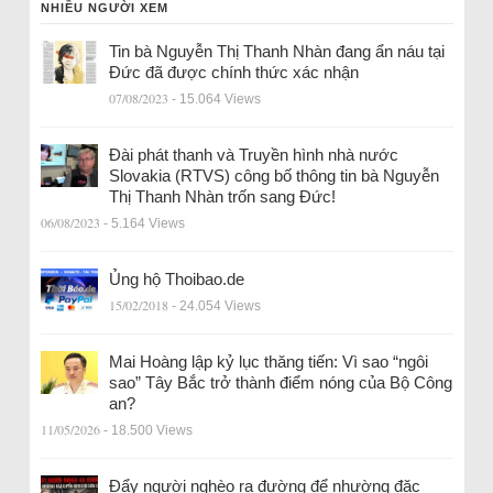
NHIỀU NGƯỜI XEM
Tin bà Nguyễn Thị Thanh Nhàn đang ẩn náu tại
Đức đã được chính thức xác nhận
07/08/2023
- 15.064 Views
Đài phát thanh và Truyền hình nhà nước
Slovakia (RTVS) công bố thông tin bà Nguyễn
Thị Thanh Nhàn trốn sang Đức!
06/08/2023
- 5.164 Views
Ủng hộ Thoibao.de
15/02/2018
- 24.054 Views
Mai Hoàng lập kỷ lục thăng tiến: Vì sao “ngôi
sao” Tây Bắc trở thành điểm nóng của Bộ Công
an?
11/05/2026
- 18.500 Views
Đẩy người nghèo ra đường để nhường đặc