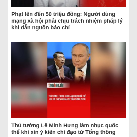
Phạt lên đến 50 triệu đồng: Người dùng
mạng xã hội phải chịu trách nhiệm pháp lý
khi dẫn nguồn báo chí
Thủ tướng Lê Minh Hưng làm nhục quốc
thể khi xin ý kiến chỉ đạo từ Tổng thống