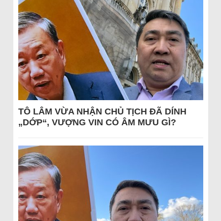
TÔ LÂM VỪA NHẬN CHỦ TỊCH ĐÃ DÍNH
„DỚP“, VƯỢNG VIN CÓ ÂM MƯU GÌ?