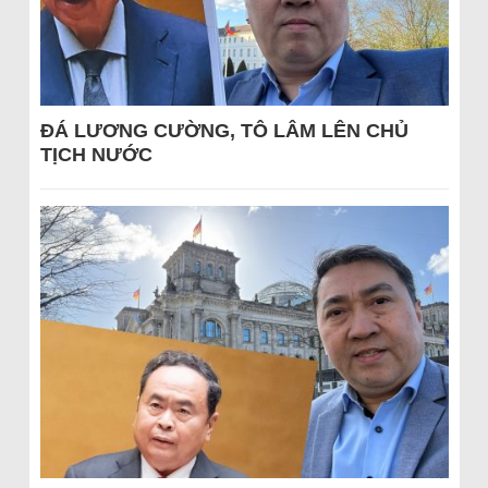
ĐÁ LƯƠNG CƯỜNG, TÔ LÂM LÊN CHỦ
TỊCH NƯỚC