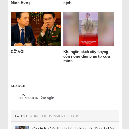
Minh Hưng.
nịnh.
GỠ VỘI
Khi ngân sách xây tượng
còn nông dân phải tự cứu
mình.
SEARCH
LATEST
POPULAR
COMMENTS
TAGS
Chủ tịch xã ở Thanh Hóa bị khai trừ đảng do liên