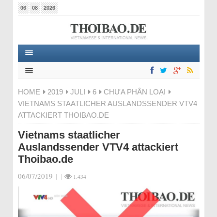
06
08
2026
HOME
2019
JULI
6
CHƯA PHÂN LOẠI
VIETNAMS STAATLICHER AUSLANDSSENDER VTV4
ATTACKIERT THOIBAO.DE
Vietnams staatlicher
Auslandssender VTV4 attackiert
Thoibao.de
06/07/2019
|
|
1.434