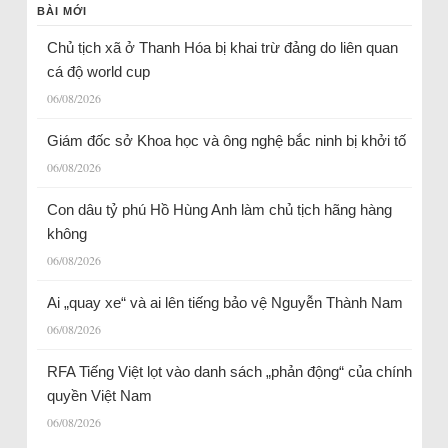
BÀI MỚI
Chủ tịch xã ở Thanh Hóa bị khai trừ đảng do liên quan
cá độ world cup
06/08/2026
Giám đốc sở Khoa học và ông nghệ bắc ninh bị khởi tố
06/08/2026
Con dâu tỷ phú Hồ Hùng Anh làm chủ tịch hãng hàng
không
06/08/2026
Ai „quay xe“ và ai lên tiếng bảo vệ Nguyễn Thành Nam
06/08/2026
RFA Tiếng Việt lọt vào danh sách „phản động“ của chính
quyền Việt Nam
06/08/2026