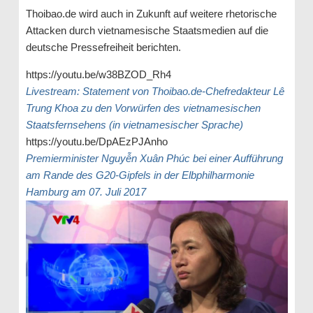
Thoibao.de wird auch in Zukunft auf weitere rhetorische
Attacken durch vietnamesische Staatsmedien auf die
deutsche Pressefreiheit berichten.
https://youtu.be/w38BZOD_Rh4
Livestream: Statement von Thoibao.de-Chefredakteur Lê
Trung Khoa zu den Vorwürfen des vietnamesischen
Staatsfernsehens (in vietnamesischer Sprache)
https://youtu.be/DpAEzPJAnho
Premierminister Nguyễn Xuân Phúc bei einer Aufführung
am Rande des G20-Gipfels in der Elbphilharmonie
Hamburg am 07. Juli 2017