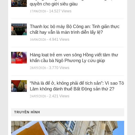
quyền cho giới siêu giàu
17/06/2026
- 14.527 Views
Thanh lọc bộ máy Bộ Công an: Tinh giản thực
chất hay vẫn là màn trình diễn lấy lệ?
16/06/2026
- 4.941 Views
Hàng loạt trẻ em ven sông Hồng viết tâm thư
khẩn cầu bà Ngô Phương Ly cứu giúp
28/05/2026
- 3.770 Views
“Nhà là để ở, không phải để tích sản”: Vì sao Tô
Lâm không đánh thuế Bất Động sản thứ 2?
24/05/2026
- 2.421 Views
TRUYỀN HÌNH