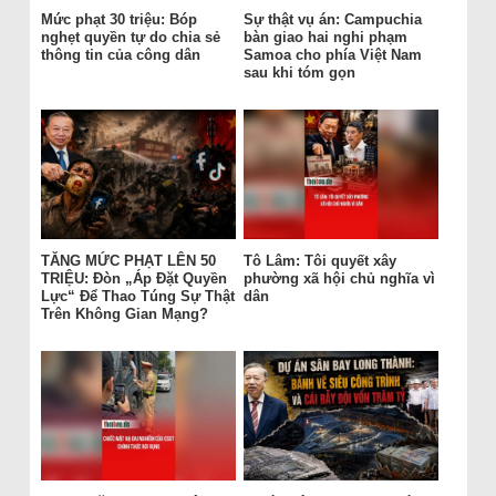
Mức phạt 30 triệu: Bóp
Sự thật vụ án: Campuchia
nghẹt quyền tự do chia sẻ
bàn giao hai nghi phạm
thông tin của công dân
Samoa cho phía Việt Nam
sau khi tóm gọn
TĂNG MỨC PHẠT LÊN 50
Tô Lâm: Tôi quyết xây
TRIỆU: Đòn „Áp Đặt Quyền
phường xã hội chủ nghĩa vì
Lực“ Để Thao Túng Sự Thật
dân
Trên Không Gian Mạng?