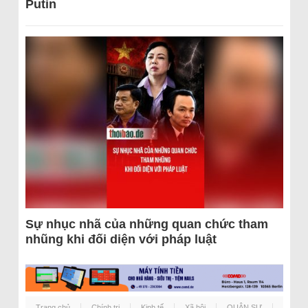
Putin
Sự nhục nhã của những quan chức tham
nhũng khi đối diện với pháp luật
Trang chủ
Chính trị
Kinh tế
Xã hội
QUÂN SỰ