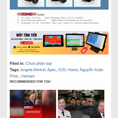
Filed in:
Chưa phân loại
Tags:
Angela Merkel
,
Apec
,
G20
,
Hanoi
,
Nguyễn Xuân
Phúc
,
Vietnam
RECOMMENDED FOR YOU