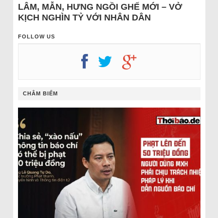
LÂM, MẪN, HƯNG NGỒI GHẾ MỚI – VỞ
KỊCH NGHÌN TỶ VỚI NHÂN DÂN
FOLLOW US
CHÂM BIẾM