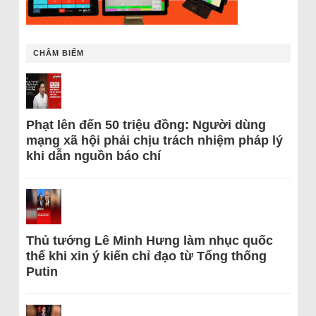
CHÂM BIẾM
Phạt lên đến 50 triệu đồng: Người dùng
mạng xã hội phải chịu trách nhiệm pháp lý
khi dẫn nguồn báo chí
Thủ tướng Lê Minh Hưng làm nhục quốc
thể khi xin ý kiến chỉ đạo từ Tổng thống
Putin