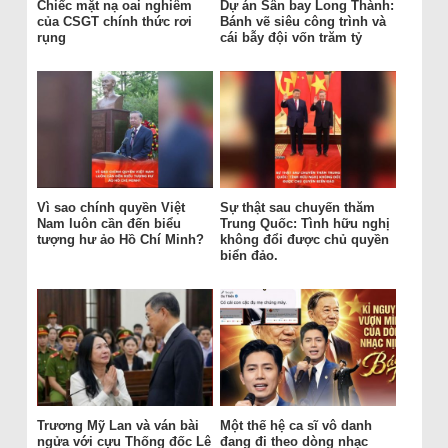
Chiếc mặt nạ oai nghiêm
Dự án Sân bay Long Thành:
của CSGT chính thức rơi
Bánh vẽ siêu công trình và
rụng
cái bẫy đội vốn trăm tỷ
Vì sao chính quyền Việt
Sự thật sau chuyến thăm
Nam luôn cần đến biểu
Trung Quốc: Tình hữu nghị
tượng hư ảo Hồ Chí Minh?
không đổi được chủ quyền
biển đảo.
Trương Mỹ Lan và ván bài
Một thế hệ ca sĩ vô danh
ngửa với cựu Thống đốc Lê
đang đi theo dòng nhạc