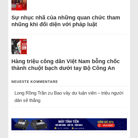
Sự nhục nhã của những quan chức tham
nhũng khi đối diện với pháp luật
Hàng triệu công dân Việt Nam bỗng chốc
thành chuột bạch dưới tay Bộ Công An
NEUESTE KOMMENTARE
Long Rồng Trần
zu
Bao vây dư luận viên – triệu người
dân sẽ thắng