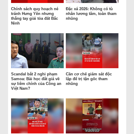
Chính sách quy hoạch né
Đặc xá 2026: Không có tù
tránh Hưng Yên nhưng
nhân lương tâm, toàn tham
thẳng tay giải tỏa đất Bắc
nhũng
Ninh
Scandal bắt 2 nghi phạm
Cần cơ chế giám sát độc
Samoa: Bài học đắt giá về
lập để trị tận gốc tham
sự liêm chính của Công an
nhũng
Việt Nam?