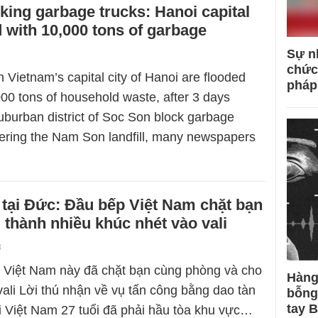
king garbage trucks: Hanoi capital
 with 10,000 tons of garbage
Sự n
chức
n Vietnam’s capital city of Hanoi are flooded
pháp
000 tons of household waste, after 3 days
uburban district of Soc Son block garbage
tering the Nam Son landfill, many newspapers
tại Đức: Đầu bếp Việt Nam chặt bạn
thành nhiều khúc nhét vào vali
8
 Việt Nam này đã chặt bạn cùng phòng và cho
Hàng
vali Lời thú nhận về vụ tấn công bằng dao tàn
bỗng
tay 
 Việt Nam 27 tuổi đã phải hầu tòa khu vực…