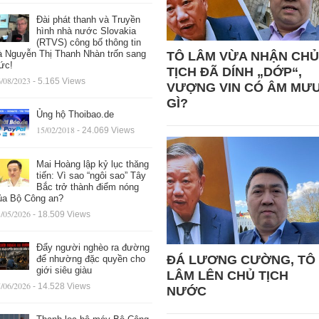
Đài phát thanh và Truyền
hình nhà nước Slovakia
(RTVS) công bố thông tin
à Nguyễn Thị Thanh Nhàn trốn sang
TÔ LÂM VỪA NHẬN CHỦ
ức!
TỊCH ĐÃ DÍNH „DỚP“,
/08/2023
- 5.165 Views
VƯỢNG VIN CÓ ÂM MƯ
GÌ?
Ủng hộ Thoibao.de
15/02/2018
- 24.069 Views
Mai Hoàng lập kỷ lục thăng
tiến: Vì sao “ngôi sao” Tây
Bắc trở thành điểm nóng
ủa Bộ Công an?
/05/2026
- 18.509 Views
Đẩy người nghèo ra đường
ĐÁ LƯƠNG CƯỜNG, TÔ
để nhường đặc quyền cho
giới siêu giàu
LÂM LÊN CHỦ TỊCH
/06/2026
- 14.528 Views
NƯỚC