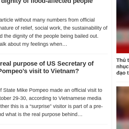
dignity of flood-affected people
 article without many numbers from official
ature of relief, social work, the sustainability of
nd the dignity of the people being bailed out.
 talk about my feelings when…
Thủ 
 real purpose of US Secretary of
nhục 
Pompeo’s visit to Vietnam?
đạo 
f State Mike Pompeo made an official visit to
ober 29-30, according to Vietnamese media
er this is a “surprise” visitor is part of a pre-
and what is the real purpose behind…