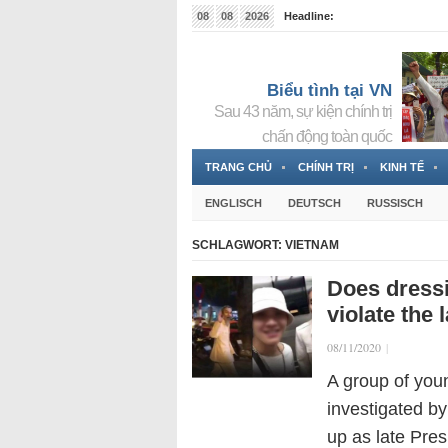
08
08
2026
Headline:
Tin bà Nguyễn Thị Thanh Nhàn đang ẩn náu tại Đức
Biểu tình tại VN
Sau 43 năm, sự kiện chính trị
chấn động toàn quốc
TRANG CHỦ
CHÍNH TRỊ
KINH TẾ
ENGLISCH
DEUTSCH
RUSSISCH
SCHLAGWORT:
VIETNAM
Does dressi
violate the 
08/11/2020
|
A group of yo
investigated by
up as late Pre