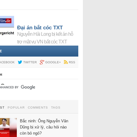
Đại án bắt cóc TXT
Nguyễn Hải Long bị kết án hỗ
trợ mật vụ VN bắt cóc TXT
E
ACEBOOK
TWITTER
GOOGLE+
RSS
H
EST
POPULAR
COMMENTS
TAGS
Bắc ninh: Ông Nguyễn Văn
Dũng bị xử lý, câu hỏi nào
còn bỏ ngỏ?