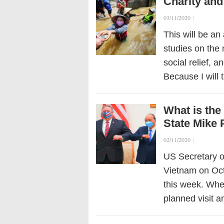
Charity and 
03/11/2020
|
This will be an
studies on the n
social relief, a
Because I will
What is the
State Mike 
02/11/2020
|
US Secretary o
Vietnam on Oct
this week. Wheth
planned visit 