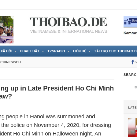
 đã được chính thức xác nhận
3 Jahren ago
XÃ HỘI
PHÁP LUẬT
TV&RADIO
LIÊN HỆ
TÀI TRỢ CHO THOIBAO.D
CHINESISCH
F
SEARC
ng up in Late President Ho Chi Minh
law?
LAT
ung people in Hanoi was summoned and
 the police on November 4, 2020, for dressing
sident Ho Chi Minh on Halloween night. An