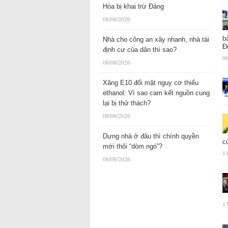
Hóa bị khai trừ Đảng
08/08/2026
b
Nhà cho công an xây nhanh, nhà tái
Đ
định cư của dân thì sao?
06
08/08/2026
Xăng E10 đối mặt nguy cơ thiếu
ethanol: Vì sao cam kết nguồn cung
lại bị thử thách?
08/08/2026
Dựng nhà ở đâu thì chính quyền
c
mới thôi “dòm ngó”?
11
08/08/2026
17