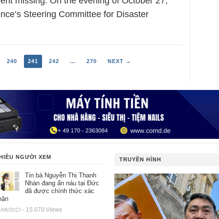
ent missing. On the evening of October 27,
ince’s Steering Committee for Disaster
240
241
242
…
270
NEXT →
HIỀU NGƯỜI XEM
TRUYỀN HÌNH
Tin bà Nguyễn Thị Thanh
Nhàn đang ẩn náu tại Đức
đã được chính thức xác
hận
/08/2023
- 15.070 Views