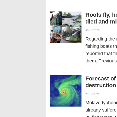
Roofs fly, h
died and mi
30/10/2020
|
Regarding the 
fishing boats t
reported that t
them. Previous
Forecast o
destruction
29/10/2020
|
Molave typhoon
already suffere