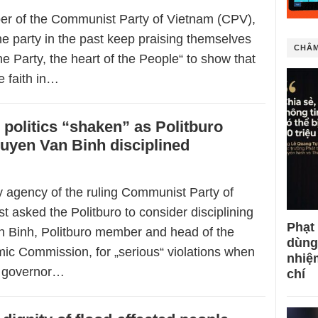
er of the Communist Party of Vietnam (CPV),
he party in the past keep praising themselves
CHÂM
the Party, the heart of the People“ to show that
e faith in…
politics “shaken” as Politburo
yen Van Binh disciplined
y agency of the ruling Communist Party of
t asked the Politburo to consider disciplining
Phạt
 Binh, Politburo member and head of the
dùng
ic Commission, for „serious“ violations when
nhiệ
he governor…
chí