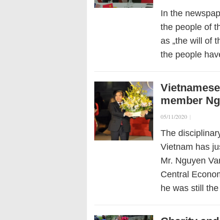
In the newspap
the people of t
as „the will of 
the people hav
Vietnamese 
member Ngu
05/11/2020
|
The disciplinar
Vietnam has jus
Mr. Nguyen Van
Central Econom
he was still t