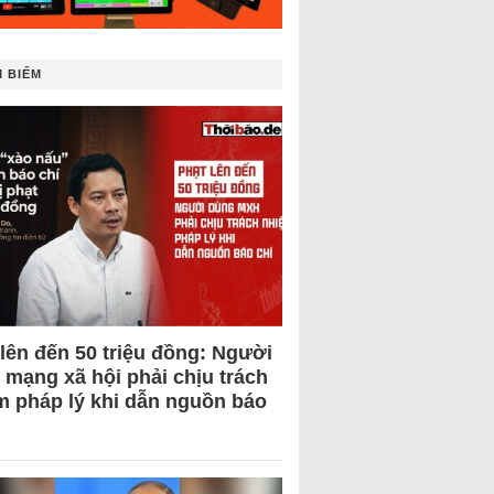
 BIẾM
 lên đến 50 triệu đồng: Người
 mạng xã hội phải chịu trách
m pháp lý khi dẫn nguồn báo