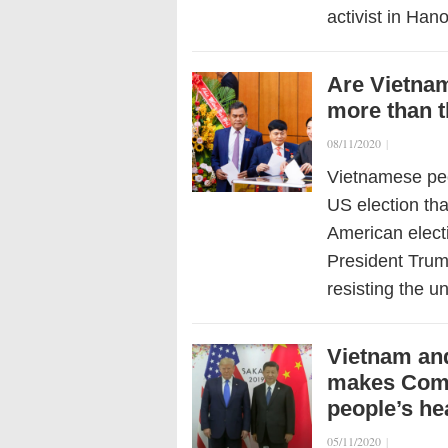
activist in Han
Are Vietnam
more than t
08/11/2020
|
Vietnamese peo
US election tha
American elect
President Trum
resisting the 
Vietnam and
makes Commu
people’s he
05/11/2020
|