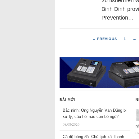
26 fishermen w
Binh Dinh prov
Prevention…
← PREVIOUS
1
…
BÀI MỚI
N
Bắc ninh: Ông Nguyễn Văn Dũng bị
xử lý, câu hỏi nào còn bỏ ngỏ?
08/08/2026
n
07
Cá độ bóng đá: Chủ tịch xã Thanh