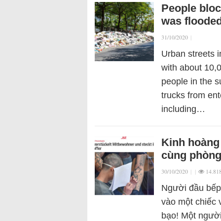
People bloc
was flooded
31/10/2020
|
Urban streets i
with about 10,
people in the s
trucks from en
including…
Kinh hoàng 
cùng phòng 
30/10/2020
|
|
14.81
Người đầu bếp
vào một chiếc 
bạo! Một người