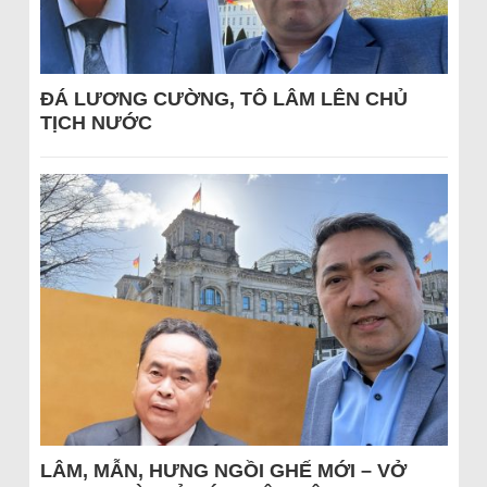
ĐÁ LƯƠNG CƯỜNG, TÔ LÂM LÊN CHỦ
TỊCH NƯỚC
LÂM, MẪN, HƯNG NGỒI GHẾ MỚI – VỞ