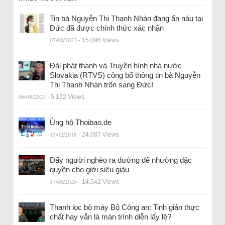
Tin bà Nguyễn Thị Thanh Nhàn đang ẩn náu tại
Đức đã được chính thức xác nhận
07/08/2023
- 15.096 Views
Đài phát thanh và Truyền hình nhà nước
Slovakia (RTVS) công bố thông tin bà Nguyễn
Thị Thanh Nhàn trốn sang Đức!
06/08/2023
- 5.172 Views
Ủng hộ Thoibao.de
15/02/2018
- 24.087 Views
Đẩy người nghèo ra đường để nhường đặc
quyền cho giới siêu giàu
17/06/2026
- 14.542 Views
Thanh lọc bộ máy Bộ Công an: Tinh giản thực
chất hay vẫn là màn trình diễn lấy lệ?