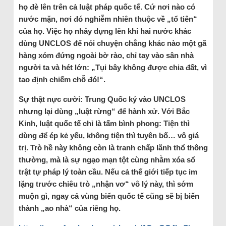
họ đè lên trên cả luật pháp quốc tế. Cứ nơi nào có
nước mặn, nơi đó nghiễm nhiên thuộc về „tổ tiên“
của họ. Việc họ nhảy dựng lên khi hai nước khác
dùng UNCLOS để nói chuyện chẳng khác nào một gã
hàng xóm đứng ngoài bờ rào, chỉ tay vào sân nhà
người ta và hét lớn: „Tụi bây không được chia đất, vì
tao định chiếm chỗ đó!“.
Sự thật nực cười: Trung Quốc ký vào UNCLOS
nhưng lại dùng „luật rừng“ để hành xử. Với Bắc
Kinh, luật quốc tế chỉ là tấm bình phong: Tiện thì
dùng để ép kẻ yếu, không tiện thì tuyên bố… vô giá
trị. Trò hề này không còn là tranh chấp lãnh thổ thông
thường, mà là sự ngạo mạn tột cùng nhằm xóa sổ
trật tự pháp lý toàn cầu. Nếu cả thế giới tiếp tục im
lặng trước chiêu trò „nhận vơ“ vô lý này, thì sớm
muộn gì, ngay cả vùng biển quốc tế cũng sẽ bị biến
thành „ao nhà“ của riêng họ.