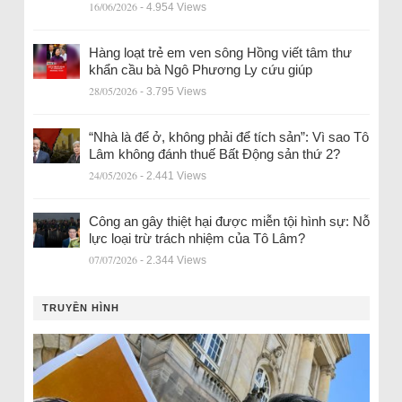
16/06/2026
- 4.954 Views
Hàng loạt trẻ em ven sông Hồng viết tâm thư
khẩn cầu bà Ngô Phương Ly cứu giúp
28/05/2026
- 3.795 Views
“Nhà là để ở, không phải để tích sản”: Vì sao Tô
Lâm không đánh thuế Bất Động sản thứ 2?
24/05/2026
- 2.441 Views
Công an gây thiệt hại được miễn tội hình sự: Nỗ
lực loại trừ trách nhiệm của Tô Lâm?
07/07/2026
- 2.344 Views
TRUYỀN HÌNH