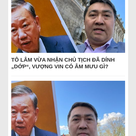
TÔ LÂM VỪA NHẬN CHỦ TỊCH ĐÃ DÍNH
„DỚP“, VƯỢNG VIN CÓ ÂM MƯU GÌ?