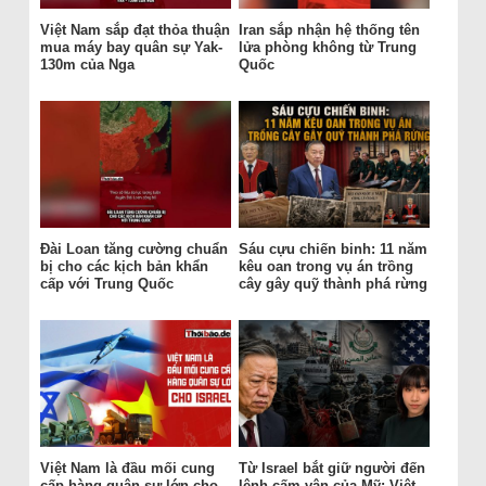
Việt Nam sắp đạt thỏa thuận
Iran sắp nhận hệ thống tên
mua máy bay quân sự Yak-
lửa phòng không từ Trung
130m của Nga
Quốc
Đài Loan tăng cường chuẩn
Sáu cựu chiến binh: 11 năm
bị cho các kịch bản khẩn
kêu oan trong vụ án trồng
cấp với Trung Quốc
cây gây quỹ thành phá rừng
Việt Nam là đầu mối cung
Từ Israel bắt giữ người đến
cấp hàng quân sự lớn cho
lệnh cấm vận của Mỹ: Việt