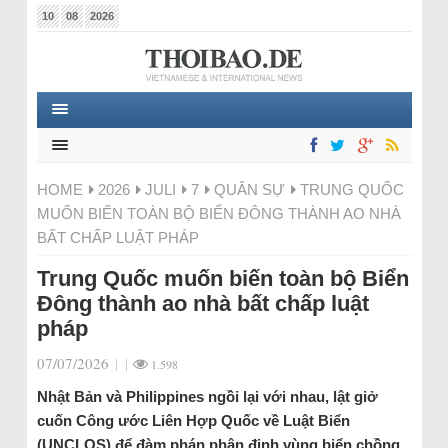
10
08
2026
HOME
2026
JULI
7
QUÂN SỰ
TRUNG QUỐC
MUỐN BIẾN TOÀN BỘ BIỂN ĐÔNG THÀNH AO NHÀ
BẤT CHẤP LUẬT PHÁP
Trung Quốc muốn biến toàn bộ Biển
Đông thành ao nhà bất chấp luật
pháp
07/07/2026
|
|
1.598
Nhật Bản và Philippines ngồi lại với nhau, lật giở
cuốn Công ước Liên Hợp Quốc về Luật Biển
(UNCLOS) để đàm phán phân định vùng biển chồng