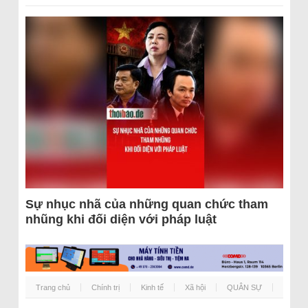
Sự nhục nhã của những quan chức tham
nhũng khi đối diện với pháp luật
Trang chủ
Chính trị
Kinh tế
Xã hội
QUÂN SỰ