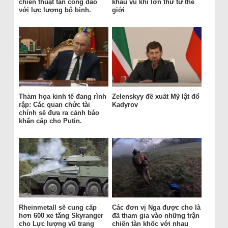
chiến thuật tấn công đảo
khẩu vũ khí lớn thứ tư thế
với lực lượng bộ binh.
giới
Thảm họa kinh tế đang rình
Zelenskyy đề xuất Mỹ lật đổ
rập: Các quan chức tài
Kadyrov
chính sẽ đưa ra cảnh báo
khẩn cấp cho Putin.
Rheinmetall sẽ cung cấp
Các đơn vị Nga được cho là
hơn 600 xe tăng Skyranger
đã tham gia vào những trận
cho Lực lượng vũ trang
chiến tàn khốc với nhau