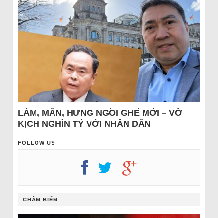
LÂM, MẪN, HƯNG NGỒI GHẾ MỚI – VỞ
KỊCH NGHÌN TỶ VỚI NHÂN DÂN
FOLLOW US
CHÂM BIẾM