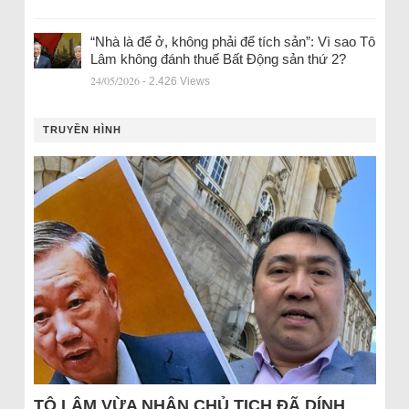
“Nhà là để ở, không phải để tích sản”: Vì sao Tô
Lâm không đánh thuế Bất Động sản thứ 2?
24/05/2026
- 2.426 Views
TRUYỀN HÌNH
TÔ LÂM VỪA NHẬN CHỦ TỊCH ĐÃ DÍNH