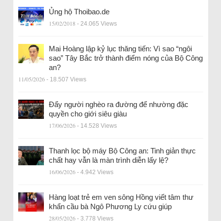
Ủng hộ Thoibao.de
15/02/2018
- 24.065 Views
Mai Hoàng lập kỷ lục thăng tiến: Vì sao “ngôi
sao” Tây Bắc trở thành điểm nóng của Bộ Công
an?
11/05/2026
- 18.507 Views
Đẩy người nghèo ra đường để nhường đặc
quyền cho giới siêu giàu
17/06/2026
- 14.528 Views
Thanh lọc bộ máy Bộ Công an: Tinh giản thực
chất hay vẫn là màn trình diễn lấy lệ?
16/06/2026
- 4.942 Views
Hàng loạt trẻ em ven sông Hồng viết tâm thư
khẩn cầu bà Ngô Phương Ly cứu giúp
28/05/2026
- 3.778 Views