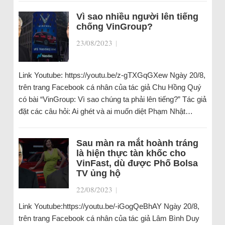
Vì sao nhiều người lên tiếng
chống VinGroup?
23/08/2023
|
Link Youtube: https://youtu.be/z-gTXGqGXew Ngày 20/8,
trên trang Facebook cá nhân của tác giả Chu Hồng Quý
có bài “VinGroup: Vì sao chúng ta phải lên tiếng?” Tác giả
đặt các câu hỏi: Ai ghét và ai muốn diệt Phạm Nhật…
Sau màn ra mắt hoành tráng
là hiện thực tàn khốc cho
VinFast, dù được Phố Bolsa
TV ủng hộ
22/08/2023
|
Link Youtube:https://youtu.be/-iGogQeBhAY Ngày 20/8,
trên trang Facebook cá nhân của tác giả Lâm Bình Duy