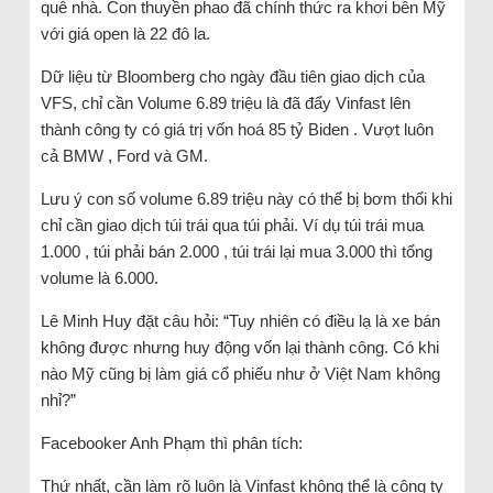
quê nhà. Con thuyền phao đã chính thức ra khơi bên Mỹ
với giá open là 22 đô la.
Dữ liệu từ Bloomberg cho ngày đầu tiên giao dịch của
VFS, chỉ cần Volume 6.89 triệu là đã đẩy Vinfast lên
thành công ty có giá trị vốn hoá 85 tỷ Biden . Vượt luôn
cả BMW , Ford và GM.
Lưu ý con số volume 6.89 triệu này có thể bị bơm thổi khi
chỉ cần giao dịch túi trái qua túi phải. Ví dụ túi trái mua
1.000 , túi phải bán 2.000 , túi trái lại mua 3.000 thì tổng
volume là 6.000.
Lê Minh Huy đặt câu hỏi: “Tuy nhiên có điều lạ là xe bán
không được nhưng huy động vốn lại thành công. Có khi
nào Mỹ cũng bị làm giá cổ phiếu như ở Việt Nam không
nhỉ?”
Facebooker Anh Phạm thì phân tích:
Thứ nhất, cần làm rõ luôn là Vinfast không thể là công ty