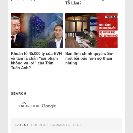
Tô Lâm?
Khoản lỗ 45.000 tỷ của EVN
Bản lĩnh chính quyền: Sợ
và tấm lá chắn “sai phạm
một bài báo hơn sợ tham
không vụ lợi” của Trần
nhũng
Tuấn Anh?
SEARCH
LATEST
POPULAR
COMMENTS
TAGS