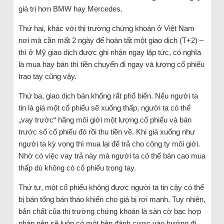
giá trị hơn BMW hay Mercedes.
Thứ hai, khác với thị trường chứng khoán ở Việt Nam
nơi mà cần mất 2 ngày để hoàn tất một giao dịch (T+2) –
thì ở Mỹ giao dịch được ghi nhận ngay lập tức, có nghĩa
là mua hay bán thì tiền chuyển đi ngay và lượng cổ phiếu
trao tay cũng vậy.
Thứ ba, giao dịch bán khống rất phổ biến. Nếu người ta
tin là giá một cổ phiếu sẽ xuống thấp, người ta có thể
„vay trước“ hãng môi giới một lượng cổ phiếu và bán
trước số cổ phiếu đó rồi thu tiền về. Khi giá xuống như
người ta kỳ vọng thì mua lại để trả cho công ty môi giới.
Nhờ có việc vay trả này mà người ta có thể bán cao mua
thấp dù không có cổ phiếu trong tay.
Thứ tư, một cổ phiếu không được người ta tin cậy có thể
bị bán tống bán tháo khiến cho giá bị rơi mạnh. Tuy nhiên,
bản chất của thị trường chứng khoán là sàn cờ bạc hợp
pháp nên sẽ luôn có một bên đánh cược vào hướng đi