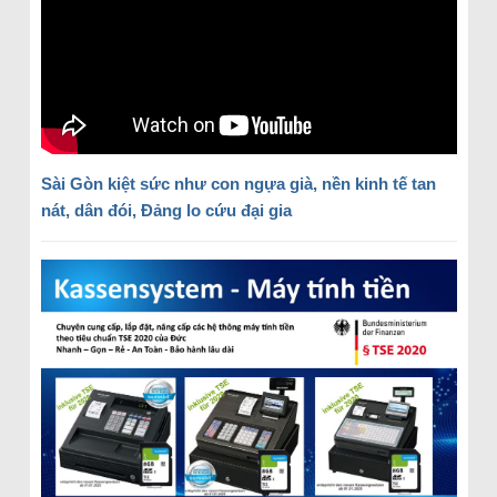
Sài Gòn kiệt sức như con ngựa già, nền kinh tế tan
nát, dân đói, Đảng lo cứu đại gia