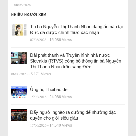
08/08/2026
NHIỀU NGƯỜI XEM
Tin bà Nguyễn Thị Thanh Nhàn đang ẩn náu tại
Đức đã được chính thức xác nhận
07/08/2023
- 15.086 Views
Đài phát thanh và Truyền hình nhà nước
Slovakia (RTVS) công bố thông tin bà Nguyễn
Thị Thanh Nhàn trốn sang Đức!
06/08/2023
- 5.171 Views
Ủng hộ Thoibao.de
15/02/2018
- 24.086 Views
Đẩy người nghèo ra đường để nhường đặc
quyền cho giới siêu giàu
17/06/2026
- 14.540 Views