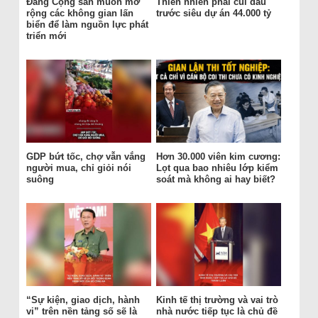
Đảng Cộng sản muốn mở
Thiên nhiên phải cúi đầu
rộng các không gian lấn
trước siêu dự án 44.000 tỷ
biển để làm nguồn lực phát
triển mới
GDP bứt tốc, chợ vẫn vắng
Hơn 30.000 viên kim cương:
người mua, chỉ giỏi nói
Lọt qua bao nhiêu lớp kiểm
suông
soát mà không ai hay biết?
“Sự kiện, giao dịch, hành
Kinh tế thị trường và vai trò
vi” trên nền tảng số sẽ là
nhà nước tiếp tục là chủ đề