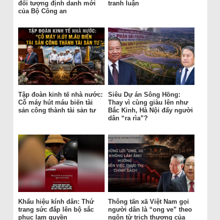
đối tượng định danh mới
tranh luận
của Bộ Công an
Tập đoàn kinh tế nhà nước:
Siêu Dự án Sông Hồng:
Cỗ máy hút máu biến tài
Thay vì cùng giàu lên như
sản công thành tài sản tư
Bắc Kinh, Hà Nội đẩy người
dân “ra rìa”?
Khẩu hiệu kính dân: Thứ
Thông tấn xã Việt Nam gọi
trang sức đắp lên bộ sắc
người dân là “ong ve” theo
phục lạm quyền
ngôn từ trịch thượng của