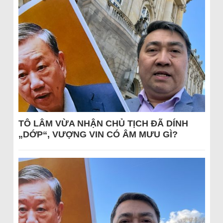
TÔ LÂM VỪA NHẬN CHỦ TỊCH ĐÃ DÍNH
„DỚP“, VƯỢNG VIN CÓ ÂM MƯU GÌ?