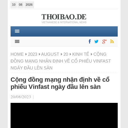
10
08
2026
HOME
2023
AUGUST
20
KINH TẾ
CỘNG
ĐỒNG MẠNG NHẬN ĐỊNH VỀ CỔ PHIẾU VINFAST
NGÀY ĐẦU LÊN SÀN
Cộng đồng mạng nhận định về cổ
phiếu Vinfast ngày đầu lên sàn
20/08/2023
|