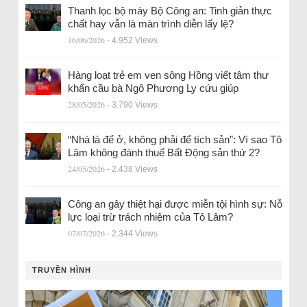
Thanh lọc bộ máy Bộ Công an: Tinh giản thực
chất hay vẫn là màn trình diễn lấy lệ?
16/06/2026
- 4.952 Views
Hàng loạt trẻ em ven sông Hồng viết tâm thư
khẩn cầu bà Ngô Phương Ly cứu giúp
28/05/2026
- 3.790 Views
“Nhà là để ở, không phải để tích sản”: Vì sao Tô
Lâm không đánh thuế Bất Động sản thứ 2?
24/05/2026
- 2.438 Views
Công an gây thiệt hại được miễn tội hình sự: Nỗ
lực loại trừ trách nhiệm của Tô Lâm?
07/07/2026
- 2.344 Views
TRUYỀN HÌNH