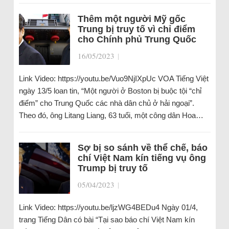
Thêm một người Mỹ gốc
Trung bị truy tố vì chỉ điểm
cho Chính phủ Trung Quốc
16/05/2023
|
Link Video: https://youtu.be/Vuo9NjIXpUc VOA Tiếng Việt
ngày 13/5 loan tin, “Một người ở Boston bị buộc tội “chỉ
điểm” cho Trung Quốc các nhà dân chủ ở hải ngoại”.
Theo đó, ông Litang Liang, 63 tuổi, một công dân Hoa…
Sợ bị so sánh về thể chế, báo
chí Việt Nam kín tiếng vụ ông
Trump bị truy tố
05/04/2023
|
Link Video: https://youtu.be/ljzWG4BEDu4 Ngày 01/4,
trang Tiếng Dân có bài “Tại sao báo chí Việt Nam kín