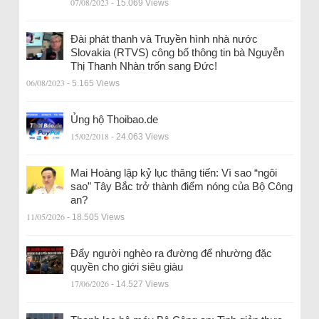
07/08/2023
- 15.069 Views
Đài phát thanh và Truyền hình nhà nước
Slovakia (RTVS) công bố thông tin bà Nguyễn
Thị Thanh Nhàn trốn sang Đức!
06/08/2023
- 5.165 Views
Ủng hộ Thoibao.de
15/02/2018
- 24.063 Views
Mai Hoàng lập kỷ lục thăng tiến: Vì sao “ngôi
sao” Tây Bắc trở thành điểm nóng của Bộ Công
an?
11/05/2026
- 18.505 Views
Đẩy người nghèo ra đường để nhường đặc
quyền cho giới siêu giàu
17/06/2026
- 14.527 Views