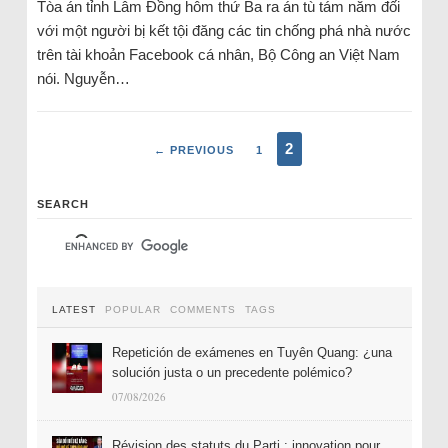
Tòa án tỉnh Lâm Đồng hôm thứ Ba ra án tù tám năm đối
với một người bị kết tội đăng các tin chống phá nhà nước
trên tài khoản Facebook cá nhân, Bộ Công an Việt Nam
nói. Nguyễn…
2
← PREVIOUS
1
SEARCH
LATEST
POPULAR
COMMENTS
TAGS
Repetición de exámenes en Tuyên Quang: ¿una
solución justa o un precedente polémico?
07/08/2026
Révision des statuts du Parti : innovation pour