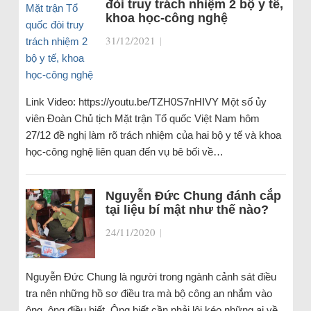
đòi truy trách nhiệm 2 bộ y tế,
khoa học-công nghệ
31/12/2021
|
Link Video: https://youtu.be/TZH0S7nHIVY Một số ủy
viên Đoàn Chủ tịch Mặt trận Tổ quốc Việt Nam hôm
27/12 đề nghị làm rõ trách nhiệm của hai bộ y tế và khoa
học-công nghệ liên quan đến vụ bê bối về…
Nguyễn Đức Chung đánh cắp
tại liệu bí mật như thế nào?
24/11/2020
|
Nguyễn Đức Chung là người trong ngành cảnh sát điều
tra nên những hồ sơ điều tra mà bộ công an nhắm vào
ông, ông điều biết. Ông biết cần phải lôi kéo những ai về