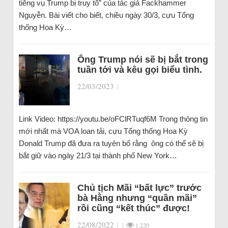
tiếng vụ Trump bị truy tố” của tác giả Fackhammer
Nguyễn. Bài viết cho biết, chiều ngày 30/3, cựu Tổng
thống Hoa Kỳ…
Ông Trump nói sẽ bị bắt trong
tuần tới và kêu gọi biểu tình.
22/03/2023
|
Link Video: https://youtu.be/oFClRTuqf6M Trong thông tin
mới nhất mà VOA loan tải, cựu Tổng thống Hoa Kỳ
Donald Trump đã đưa ra tuyên bố rằng ông có thể sẽ bị
bắt giữ vào ngày 21/3 tại thành phố New York…
Chủ tịch Mãi “bất lực” trước
bà Hằng nhưng “quần mãi”
rồi cũng “kết thúc” được!
22/08/2022
|
|
1.220