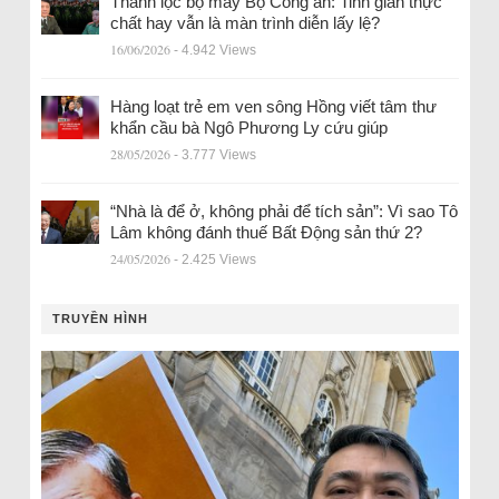
Thanh lọc bộ máy Bộ Công an: Tinh giản thực
chất hay vẫn là màn trình diễn lấy lệ?
16/06/2026
- 4.942 Views
Hàng loạt trẻ em ven sông Hồng viết tâm thư
khẩn cầu bà Ngô Phương Ly cứu giúp
28/05/2026
- 3.777 Views
“Nhà là để ở, không phải để tích sản”: Vì sao Tô
Lâm không đánh thuế Bất Động sản thứ 2?
24/05/2026
- 2.425 Views
TRUYỀN HÌNH