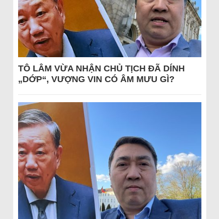
TÔ LÂM VỪA NHẬN CHỦ TỊCH ĐÃ DÍNH
„DỚP“, VƯỢNG VIN CÓ ÂM MƯU GÌ?