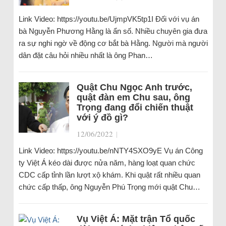
Link Video: https://youtu.be/UjmpVK5tp1I Đối với vụ án
bà Nguyễn Phương Hằng là ẩn số. Nhiều chuyên gia đưa
ra sự nghi ngờ về động cơ bắt bà Hằng. Người mà người
dân đặt câu hỏi nhiều nhất là ông Phan…
Quật Chu Ngọc Anh trước,
quật đàn em Chu sau, ông
Trọng đang đổi chiến thuật
với ý đồ gì?
12/06/2022
|
Link Video: https://youtu.be/nNTY4SXO9yE Vụ án Công
ty Việt Á kéo dài được nửa năm, hàng loạt quan chức
CDC cấp tỉnh lần lượt xộ khám. Khi quật rất nhiều quan
chức cấp thấp, ông Nguyễn Phú Trọng mới quật Chu…
Vụ Việt Á: Mặt trận Tổ quốc