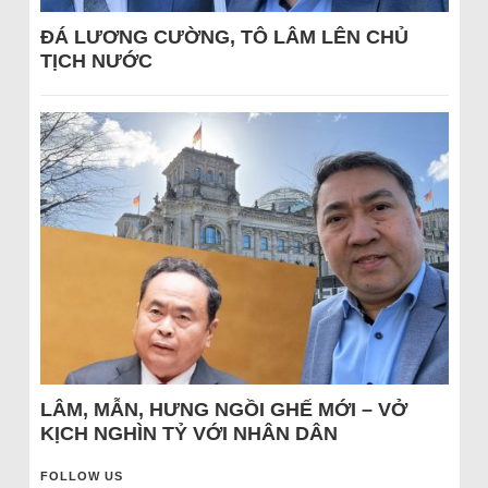
ĐÁ LƯƠNG CƯỜNG, TÔ LÂM LÊN CHỦ
TỊCH NƯỚC
LÂM, MẪN, HƯNG NGỒI GHẾ MỚI – VỞ
KỊCH NGHÌN TỶ VỚI NHÂN DÂN
FOLLOW US